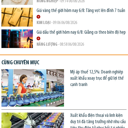
NÔNG NGHIỆP
- 09:14 06/08/2026
Giá vàng thế giới hôm nay 6/8: Tăng vọt lên đỉnh 7 tuần
KIM LOẠI
- 09:06 06/08/2026
Giá dầu thế giới hôm nay 6/8: Giằng co theo biên độ hẹp
NĂNG LƯỢNG
- 08:58 06/08/2026
CÙNG CHUYÊN MỤC
Mỹ áp thuế 12,5%: Doanh nghiệp
xuất khẩu xoay trục để giữ lợi thế
cạnh tranh
Xuất khẩu điện thoại và linh kiện
duy trì đà tăng trưởng nhờ nhu cầu