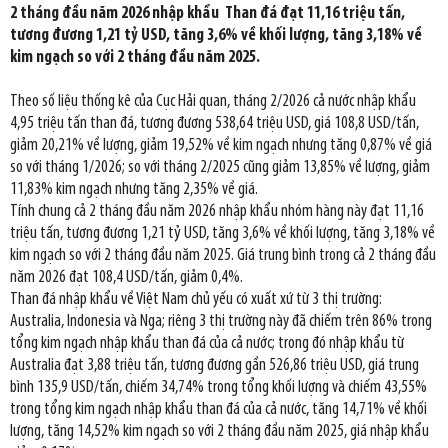
2 tháng đầu năm 2026 nhập khẩu Than đá đạt 11,16 triệu tấn,
tương đương 1,21 tỷ USD, tăng 3,6% về khối lượng, tăng 3,18% về
kim ngạch so với 2 tháng đầu năm 2025.
Theo số liệu thống kê của Cục Hải quan, tháng 2/2026 cả nước nhập khẩu
4,95 triệu tấn than đá, tương đương 538,64 triệu USD, giá 108,8 USD/tấn,
giảm 20,21% về lượng, giảm 19,52% về kim ngạch nhưng tăng 0,87% về giá
so với tháng 1/2026; so với tháng 2/2025 cũng giảm 13,85% về lượng, giảm
11,83% kim ngạch nhưng tăng 2,35% về giá.
Tính chung cả 2 tháng đầu năm 2026 nhập khẩu nhóm hàng này đạt 11,16
triệu tấn, tương đương 1,21 tỷ USD, tăng 3,6% về khối lượng, tăng 3,18% về
kim ngạch so với 2 tháng đầu năm 2025. Giá trung bình trong cả 2 tháng đầu
năm 2026 đạt 108,4 USD/tấn, giảm 0,4%.
Than đá nhập khẩu về Việt Nam chủ yếu có xuất xứ từ 3 thị trường:
Australia, Indonesia và Nga; riêng 3 thị trường này đã chiếm trên 86% trong
tổng kim ngạch nhập khẩu than đá của cả nước; trong đó nhập khẩu từ
Australia đạt 3,88 triệu tấn, tương đương gần 526,86 triệu USD, giá trung
bình 135,9 USD/tấn, chiếm 34,74% trong tổng khối lượng và chiếm 43,55%
trong tổng kim ngạch nhập khẩu than đá của cả nước, tăng 14,71% về khối
lượng, tăng 14,52% kim ngạch so với 2 tháng đầu năm 2025, giá nhập khẩu