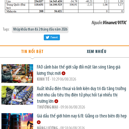
Nguồn:
Vinanet/VITIC
Tags:
Nhập khẩu than đá 2 tháng đầu năm 2026
Tweet
TIN NỔI BẬT
XEM NHIỀU
FAO cảnh báo thế giới sắp đối mặt làn sóng tăng giá
lương thực mới
KINH TẾ
- 10:29 06/08/2026
Xuất khẩu điện thoại và linh kiện duy trì đà tăng trưởng
nhờ nhu cầu tiêu thụ điện tử phục hồi tại nhiều thị
trường lớn
THƯƠNG MẠI
- 09:06 06/08/2026
Giá dầu thế giới hôm nay 6/8: Giằng co theo biên độ hẹp
NĂNG LƯỢNG
- 08:58 06/08/2026