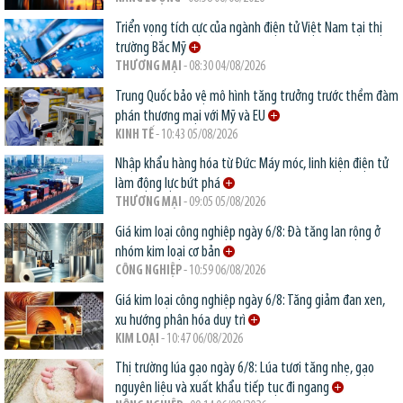
Triển vọng tích cực của ngành điện tử Việt Nam tại thị
trường Bắc Mỹ
THƯƠNG MẠI
- 08:30 04/08/2026
Trung Quốc bảo vệ mô hình tăng trưởng trước thềm đàm
phán thương mại với Mỹ và EU
KINH TẾ
- 10:43 05/08/2026
Nhập khẩu hàng hóa từ Đức: Máy móc, linh kiện điện tử
làm động lực bứt phá
THƯƠNG MẠI
- 09:05 05/08/2026
Giá kim loại công nghiệp ngày 6/8: Đà tăng lan rộng ở
nhóm kim loại cơ bản
CÔNG NGHIỆP
- 10:59 06/08/2026
Giá kim loại công nghiệp ngày 6/8: Tăng giảm đan xen,
xu hướng phân hóa duy trì
KIM LOẠI
- 10:47 06/08/2026
Thị trường lúa gạo ngày 6/8: Lúa tươi tăng nhẹ, gạo
nguyên liệu và xuất khẩu tiếp tục đi ngang