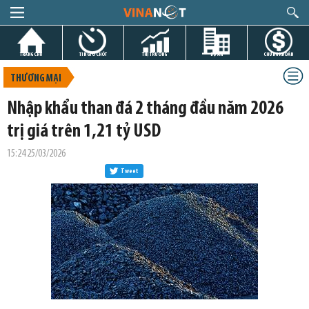
TRANG CHỦ
TIN GIỜ CHÓT
THỊ TRƯỜNG
DỰ ÁN
CHỨNG KHOÁN
THƯƠNG MẠI
Nhập khẩu than đá 2 tháng đầu năm 2026
trị giá trên 1,21 tỷ USD
15:24 25/03/2026
Tweet