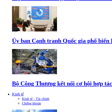
Ủy ban Cạnh tranh Quốc gia phổ biến L
Bộ Công Thương kết nối cơ hội hợp tác
Kinh tế
Kinh tế - Tài chính
Chứng khoán