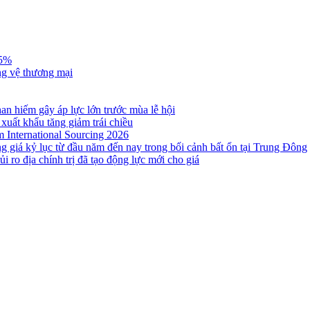
,5%
ng vệ thương mại
n hiếm gây áp lực lớn trước mùa lễ hội
 xuất khẩu tăng giảm trái chiều
m International Sourcing 2026
g giá kỷ lục từ đầu năm đến nay trong bối cảnh bất ổn tại Trung Đông
i ro địa chính trị đã tạo động lực mới cho giá