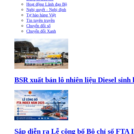
Hoạt động Lãnh đạo Bộ
Nghị quyết - Nghị định
Tự hào hàng Việt
Tin tuyên truyền
Chuyển đổi số
Chuyển đổi Xanh
BSR xuất bán lô nhiên liệu Diesel sinh
Sắp diễn ra Lễ công bố Bộ chỉ số FTA