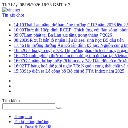
Thứ bảy, 08/08/2026 16:33 GMT + 7
Tin giờ chót
14:10
Thái Lan nâng dự báo tăng trưởng GDP năm 2026 lên 2
10:00
Thực thi Hiệp định RCEP: Thích ứng với ‘làn sóng’ phò
09:07
Lạm phát tại Ba Lan gia tăng trong tháng 7/2026
08:20
BSR xuất bán lô nhiên liệu Diesel sinh học B5 đầu tiên
17:46
Thị trường đường Ấn Độ lập đỉnh kỷ lục: Nguồn cung kha
16:52
Giá lúa gạo ngày 7/8: Thị trường giao dịch chậm, giá gạo
16:27
Doanh nghiệp thực phẩm tiêu dùng tìm đối tác tại Vietna
16:07
Giá năng lượng thế giới hôm nay 7/8: Dầu đốt có mức tăn
16:02
TT hàng hoá thế giới ngày 7/8: Nguồn cung thắt chặt và rủ
15:53
Sắp diễn ra Lễ công bố Bộ chỉ số FTA Index năm 2025
Tìm kiếm
Trang chủ
Tin bộ công thương
Đảng & Bác Hồ