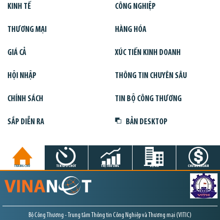
KINH TẾ
CÔNG NGHIỆP
THƯƠNG MẠI
HÀNG HÓA
GIÁ CẢ
XÚC TIẾN KINH DOANH
HỘI NHẬP
THÔNG TIN CHUYÊN SÂU
CHÍNH SÁCH
TIN BỘ CÔNG THƯƠNG
SẮP DIỄN RA
BẢN DESKTOP
TRANG CHỦ
TIN GIỜ CHÓT
THỊ TRƯỜNG
DỰ ÁN
CHỨNG KHOÁN
Bộ Công Thương - Trung tâm Thông tin Công Nghiệp và Thương mại (VITIC)