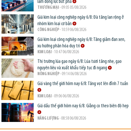
làm động lực bứt phá
THƯƠNG MẠI
- 09:05 05/08/2026
Giá kim loại công nghiệp ngày 6/8: Đà tăng lan rộng ở
nhóm kim loại cơ bản
CÔNG NGHIỆP
- 10:59 06/08/2026
Giá kim loại công nghiệp ngày 6/8: Tăng giảm đan xen,
xu hướng phân hóa duy trì
KIM LOẠI
- 10:47 06/08/2026
Thị trường lúa gạo ngày 6/8: Lúa tươi tăng nhẹ, gạo
nguyên liệu và xuất khẩu tiếp tục đi ngang
NÔNG NGHIỆP
- 09:14 06/08/2026
Giá vàng thế giới hôm nay 6/8: Tăng vọt lên đỉnh 7 tuần
KIM LOẠI
- 09:06 06/08/2026
Giá dầu thế giới hôm nay 6/8: Giằng co theo biên độ hẹp
NĂNG LƯỢNG
- 08:58 06/08/2026