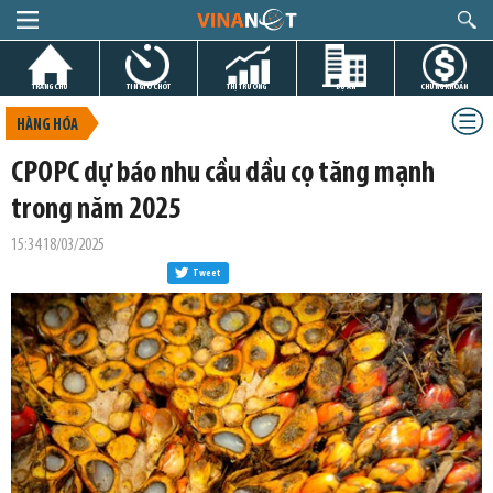
TRANG CHỦ
TIN GIỜ CHÓT
THỊ TRƯỜNG
DỰ ÁN
CHỨNG KHOÁN
HÀNG HÓA
CPOPC dự báo nhu cầu dầu cọ tăng mạnh
trong năm 2025
15:34 18/03/2025
Tweet