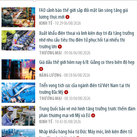
FAO cảnh báo thế giới sắp đối mặt làn sóng tăng giá
lương thực mới
KINH TẾ
- 10:29 06/08/2026
Xuất khẩu điện thoại và linh kiện duy trì đà tăng trưởng
nhờ nhu cầu tiêu thụ điện tử phục hồi tại nhiều thị
trường lớn
THƯƠNG MẠI
- 09:06 06/08/2026
Giá dầu thế giới hôm nay 6/8: Giằng co theo biên độ hẹp
NĂNG LƯỢNG
- 08:58 06/08/2026
Triển vọng tích cực của ngành điện tử Việt Nam tại thị
trường Bắc Mỹ
THƯƠNG MẠI
- 08:30 04/08/2026
Trung Quốc bảo vệ mô hình tăng trưởng trước thềm đàm
phán thương mại với Mỹ và EU
KINH TẾ
- 10:43 05/08/2026
Nhập khẩu hàng hóa từ Đức: Máy móc, linh kiện điện tử