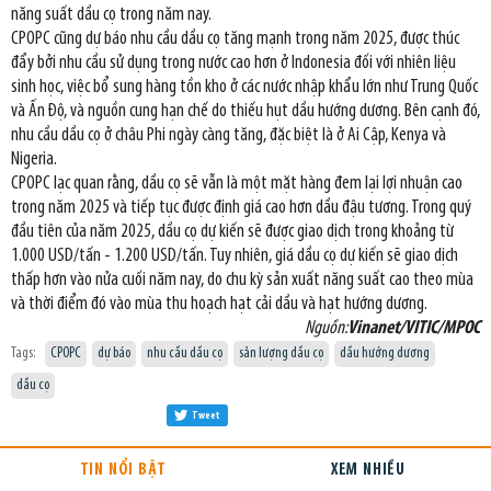
năng suất dầu cọ trong năm nay.
CPOPC cũng dự báo nhu cầu dầu cọ tăng mạnh trong năm 2025, được thúc
đẩy bởi nhu cầu sử dụng trong nước cao hơn ở Indonesia đối với nhiên liệu
sinh học, việc bổ sung hàng tồn kho ở các nước nhập khẩu lớn như Trung Quốc
và Ấn Độ, và nguồn cung hạn chế do thiếu hụt dầu hướng dương. Bên cạnh đó,
nhu cầu dầu cọ ở châu Phi ngày càng tăng, đặc biệt là ở Ai Cập, Kenya và
Nigeria.
CPOPC lạc quan rằng, dầu cọ sẽ vẫn là một mặt hàng đem lại lợi nhuận cao
trong năm 2025 và tiếp tục được định giá cao hơn dầu đậu tương. Trong quý
đầu tiên của năm 2025, dầu cọ dự kiến sẽ được giao dịch trong khoảng từ
1.000 USD/tấn - 1.200 USD/tấn. Tuy nhiên, giá dầu cọ dự kiến sẽ giao dịch
thấp hơn vào nửa cuối năm nay, do chu kỳ sản xuất năng suất cao theo mùa
và thời điểm đó vào mùa thu hoạch hạt cải dầu và hạt hướng dương.
Nguồn:
Vinanet/VITIC/MPOC
Tags:
CPOPC
dự báo
nhu cầu dầu cọ
sản lượng dầu cọ
dầu hướng dương
dầu cọ
Tweet
TIN NỔI BẬT
XEM NHIỀU