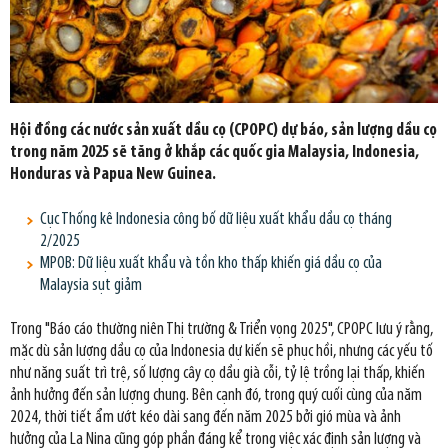
Hội đồng các nước sản xuất dầu cọ (CPOPC) dự báo, sản lượng dầu cọ
trong năm 2025 sẽ tăng ở khắp các quốc gia Malaysia, Indonesia,
Honduras và Papua New Guinea.
Cục Thống kê Indonesia công bố dữ liệu xuất khẩu dầu cọ tháng
2/2025
MPOB: Dữ liệu xuất khẩu và tồn kho thấp khiến giá dầu cọ của
Malaysia sụt giảm
Trong "Báo cáo thường niên Thị trường & Triển vọng 2025", CPOPC lưu ý rằng,
mặc dù sản lượng dầu cọ của Indonesia dự kiến sẽ phục hồi, nhưng các yếu tố
như năng suất trì trệ, số lượng cây cọ dầu già cỗi, tỷ lệ trồng lại thấp, khiến
ảnh hưởng đến sản lượng chung. Bên cạnh đó, trong quý cuối cùng của năm
2024, thời tiết ẩm ướt kéo dài sang đến năm 2025 bởi gió mùa và ảnh
hưởng của La Nina cũng góp phần đáng kể trong việc xác định sản lượng và