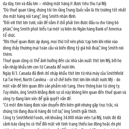
dạ dày, tim và đầu lợn – những mặt hàng ít được tiêu thụ tại Mỹ.
“Dù thuế quan tăng, chúng tôi tin rằng Trung Quốc vẫn là thị trường tốt nhất
cho mặt hàng nội tạng”, ông Smith nhận định.
“Đối với thịt lợn tươi, vấn đề nằm ở chỗ phải tìm được đầu ra cho từng bộ
phận,” ông Smith phát biểu tại một sự kiện do Ngân hàng Bank of America
tổ chức.
“Khi thuế quan được áp dụng, mọi thứ trở nên phức tạp hơn khi nhìn vào
dòng chảy thương mại toàn cầu và biến động tỷ giá hối đoái,” ông Smith nói
thêm.
Thuế quan cũng có thể ảnh hưởng đến các nhà sản xuất thịt lợn Mỹ, bởi họ
vẫn nhập khẩu lợn con từ Canada để nuôi lớn.
Ngày 8/3. Canada đã đình chỉ nhập khẩu thịt lợn từ nhà máy của Smithfield
tại Tar Heel, North Carolina - cơ sở chế biến thịt lợn lớn nhất nước Mỹ - do
một vấn đề liên quan đến sản phẩm nội tạng, theo thông báo từ công ty.
Tuy nhiên, ông Smith khẳng định sự cố này không liên quan đến thuế quan và
công ty đang làm việc để giải quyết vấn đề.
“Có một đơn hàng được vận chuyển đến biên giới nhưng gặp trục trặc, và
chúng tôi đang đưa lô hàng đó trở lại,” ông Smith giải thích.
Công ty Smithfield Foods, với khoảng 34.000 nhân viên tại Mỹ, trước đó đã
cảnh báo rằng họ có thể đối mặt với tình trạng thiếu lao động hoặc chi phí