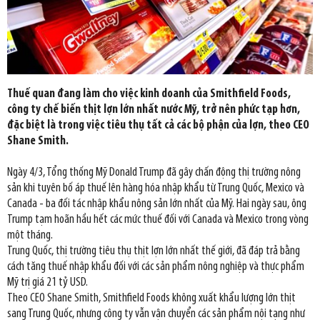
Thuế quan đang làm cho việc kinh doanh của Smithfield Foods,
công ty chế biến thịt lợn lớn nhất nước Mỹ, trở nên phức tạp hơn,
đặc biệt là trong việc tiêu thụ tất cả các bộ phận của lợn, theo CEO
Shane Smith.
Ngày 4/3, Tổng thống Mỹ Donald Trump đã gây chấn động thị trường nông
sản khi tuyên bố áp thuế lên hàng hóa nhập khẩu từ Trung Quốc, Mexico và
Canada - ba đối tác nhập khẩu nông sản lớn nhất của Mỹ. Hai ngày sau, ông
Trump tạm hoãn hầu hết các mức thuế đối với Canada và Mexico trong vòng
một tháng.
Trung Quốc, thị trường tiêu thụ thịt lợn lớn nhất thế giới, đã đáp trả bằng
cách tăng thuế nhập khẩu đối với các sản phẩm nông nghiệp và thực phẩm
Mỹ trị giá 21 tỷ USD.
Theo CEO Shane Smith, Smithfield Foods không xuất khẩu lượng lớn thịt
sang Trung Quốc, nhưng công ty vẫn vận chuyển các sản phẩm nội tạng như