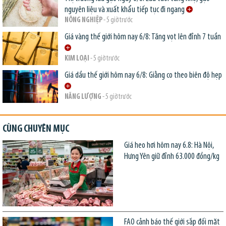
nguyên liệu và xuất khẩu tiếp tục đi ngang
NÔNG NGHIỆP
- 5 giờ trước
Giá vàng thế giới hôm nay 6/8: Tăng vọt lên đỉnh 7 tuần
KIM LOẠI
- 5 giờ trước
Giá dầu thế giới hôm nay 6/8: Giằng co theo biên độ hẹp
NĂNG LƯỢNG
- 5 giờ trước
CÙNG CHUYÊN MỤC
Giá heo hơi hôm nay 6.8: Hà Nội,
Hưng Yên giữ đỉnh 63.000 đồng/kg
FAO cảnh báo thế giới sắp đối mặt