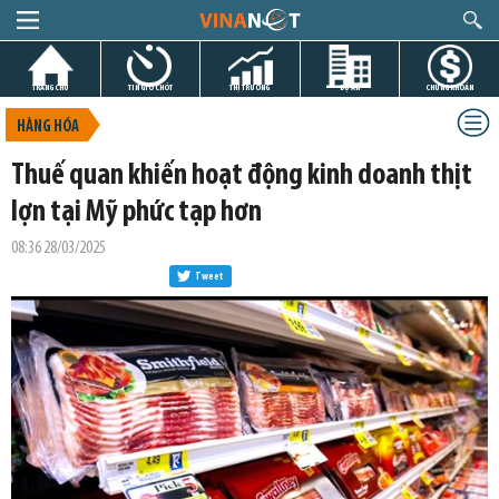
TRANG CHỦ
TIN GIỜ CHÓT
THỊ TRƯỜNG
DỰ ÁN
CHỨNG KHOÁN
HÀNG HÓA
Thuế quan khiến hoạt động kinh doanh thịt
lợn tại Mỹ phức tạp hơn
08:36 28/03/2025
Tweet