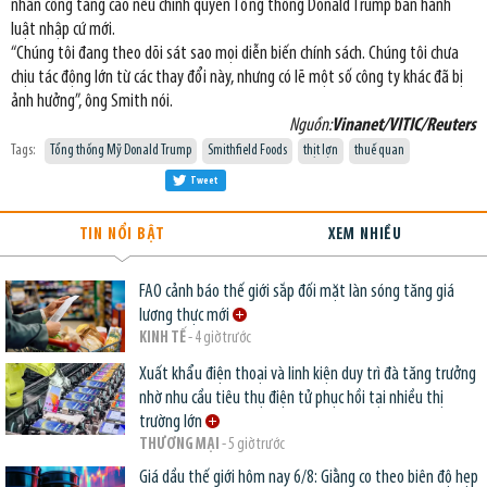
nhân công tăng cao nếu chính quyền Tổng thống Donald Trump ban hành
luật nhập cứ mới.
“Chúng tôi đang theo dõi sát sao mọi diễn biến chính sách. Chúng tôi chưa
chịu tác động lớn từ các thay đổi này, nhưng có lẽ một số công ty khác đã bị
ảnh hưởng”, ông Smith nói.
Nguồn:
Vinanet/VITIC/Reuters
Tags:
Tổng thống Mỹ Donald Trump
Smithfield Foods
thịt lợn
thuế quan
Tweet
TIN NỔI BẬT
XEM NHIỀU
FAO cảnh báo thế giới sắp đối mặt làn sóng tăng giá
lương thực mới
KINH TẾ
- 4 giờ trước
Xuất khẩu điện thoại và linh kiện duy trì đà tăng trưởng
nhờ nhu cầu tiêu thụ điện tử phục hồi tại nhiều thị
trường lớn
THƯƠNG MẠI
- 5 giờ trước
Giá dầu thế giới hôm nay 6/8: Giằng co theo biên độ hẹp