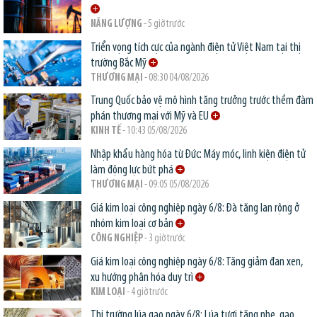
NĂNG LƯỢNG
- 5 giờ trước
Triển vọng tích cực của ngành điện tử Việt Nam tại thị
trường Bắc Mỹ
THƯƠNG MẠI
- 08:30 04/08/2026
Trung Quốc bảo vệ mô hình tăng trưởng trước thềm đàm
phán thương mại với Mỹ và EU
KINH TẾ
- 10:43 05/08/2026
Nhập khẩu hàng hóa từ Đức: Máy móc, linh kiện điện tử
làm động lực bứt phá
THƯƠNG MẠI
- 09:05 05/08/2026
Giá kim loại công nghiệp ngày 6/8: Đà tăng lan rộng ở
nhóm kim loại cơ bản
CÔNG NGHIỆP
- 3 giờ trước
Giá kim loại công nghiệp ngày 6/8: Tăng giảm đan xen,
xu hướng phân hóa duy trì
KIM LOẠI
- 4 giờ trước
Thị trường lúa gạo ngày 6/8: Lúa tươi tăng nhẹ, gạo