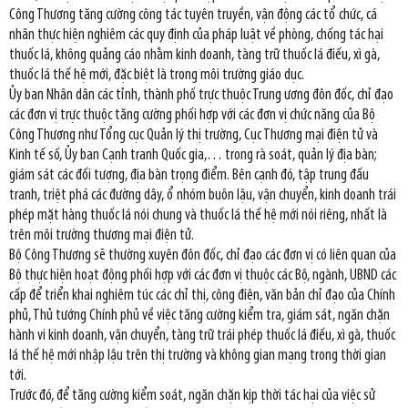
Công Thương tăng cường công tác tuyên truyền, vận động các tổ chức, cá
nhân thực hiện nghiêm các quy định của pháp luật về phòng, chống tác hại
thuốc lá, không quảng cáo nhằm kinh doanh, tàng trữ thuốc lá điếu, xì gà,
thuốc lá thế hệ mới, đặc biệt là trong môi trường giáo dục.
Ủy ban Nhân dân các tỉnh, thành phố trực thuộc Trung ương đôn đốc, chỉ đạo
các đơn vị trực thuộc tăng cường phối hợp với các đơn vị chức năng của Bộ
Công Thương như Tổng cục Quản lý thị trường, Cục Thương mại điện tử và
Kinh tế số, Ủy ban Cạnh tranh Quốc gia,… trong rà soát, quản lý địa bàn;
giám sát các đối tượng, địa bàn trọng điểm. Bên cạnh đó, tập trung đấu
tranh, triệt phá các đường dây, ổ nhóm buôn lậu, vận chuyển, kinh doanh trái
phép mặt hàng thuốc lá nói chung và thuốc lá thế hệ mới nói riêng, nhất là
trên môi trường thương mại điện tử.
Bộ Công Thương sẽ thường xuyên đôn đốc, chỉ đạo các đơn vị có liên quan của
Bộ thực hiện hoạt động phối hợp với các đơn vị thuộc các Bộ, ngành, UBND các
cấp để triển khai nghiêm túc các chỉ thị, công điện, văn bản chỉ đạo của Chính
phủ, Thủ tướng Chính phủ về việc tăng cường kiểm tra, giám sát, ngăn chặn
hành vi kinh doanh, vận chuyển, tàng trữ trái phép thuốc lá điếu, xì gà, thuốc
lá thế hệ mới nhập lậu trên thị trường và không gian mạng trong thời gian
tới.
Trước đó, để tăng cường kiểm soát, ngăn chặn kịp thời tác hại của việc sử