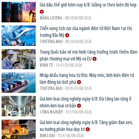
Giá dầu thế giới hôm nay 6/8: Giằng co theo biên độ hẹp
NĂNG LƯỢNG
- 08:58 06/08/2026
Triển vọng tích cực của ngành điện tử Việt Nam tại thị
trường Bắc Mỹ
THƯƠNG MẠI
- 08:30 04/08/2026
Trung Quốc bảo vệ mô hình tăng trưởng trước thềm đàm
phán thương mại với Mỹ và EU
KINH TẾ
- 10:43 05/08/2026
Nhập khẩu hàng hóa từ Đức: Máy móc, linh kiện điện tử
làm động lực bứt phá
THƯƠNG MẠI
- 09:05 05/08/2026
Giá kim loại công nghiệp ngày 6/8: Đà tăng lan rộng ở
nhóm kim loại cơ bản
CÔNG NGHIỆP
- 10:59 06/08/2026
Giá kim loại công nghiệp ngày 6/8: Tăng giảm đan xen,
xu hướng phân hóa duy trì
KIM LOẠI
- 10:47 06/08/2026