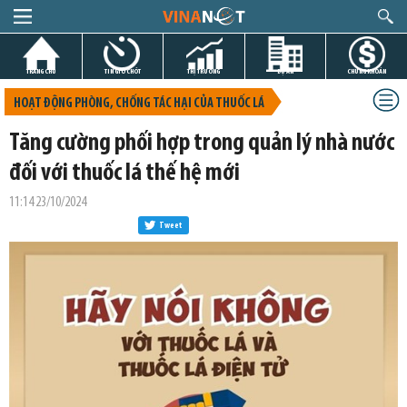
TRANG CHỦ
TIN GIỜ CHÓT
THỊ TRƯỜNG
DỰ ÁN
CHỨNG KHOÁN
HOẠT ĐỘNG PHÒNG, CHỐNG TÁC HẠI CỦA THUỐC LÁ
Tăng cường phối hợp trong quản lý nhà nước
đối với thuốc lá thế hệ mới
11:14 23/10/2024
Tweet