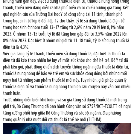
Những năm gần đây, việc sử dụng thuốc lá điện tử, thuốc lá nung nóng trong
thanh, thiếu niên đang diễn ra khá phổ biến và có chiều hướng gia tăng. Kết
quả nghiên cứu của Trường Đại học Y tế công cộng tại 11 tỉnh, thành phố
trong học sinh từ lớp 6 đến lớp 12 cho thấy, tỷ lệ sử dụng thuốc lá điện tử
trong học sinh ở nhóm tuổi 13-17 tăng từ 2,6% năm 2019 lên 8,1% năm
2023. Ở nhóm 13-15 tuổi, tỷ lệ đã tăng hơn gấp đôi từ 3,5% năm 2022 lên
8% năm 2023. Đặc biệt ở nhóm nữ giới từ 11-18 tuổi, tỷ lệ sử dụng thuốc lá
điện tử là 4,3%.
Việc gia tăng tỷ lệ thanh, thiếu niên sử dụng thuốc lá, đặc biệt là thuốc lá
điện tử đã kéo theo nhiều hệ lụy về mặt sức khỏe cho thế hệ trẻ. Bộ Y tế đã
phải kêu gọi, phát động chiến dịch truyền thông ngăn ngừa thuốc lá điện tử,
thuốc lá nung nóng để bảo vệ trẻ em và sức khỏe cộng đồng bởi những mối
nguy hại từ những sản phẩm thuốc lá mới này. Tuy nhiên, giải pháp quản lý
thuốc lá điện tử và thuốc lá nung nóng thì hiện câu chuyện này vẫn còn nhiều
tranh luận.
Trước những diễn biến khó lường và sự gia tăng sử dụng thuốc lá mới trong
giới trẻ, Bộ Công Thương đã ban hành Công văn số 5757/BCT-TCQLTT đề nghị
tăng cường phối hợp giữa Bộ Công Thương và các bộ, ngành, địa phương
trong quản lý nhà nước đối với thuốc lá thế hệ mới (TLTHM).