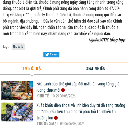
dụng thuốc lá điện tử, thuốc lá nung nóng ngày càng tăng nhanh trong cộng
đồng, đặc biệt là giới trẻ, Chính phủ cũng đã ban hành công điện số 47/CĐ-
TTg về tăng cường quản lý thuốc lá điện tử, thuốc lá nung nóng gửi đến các
bộ, ngành, địa phương… Đây là văn bản thể hiện chỉ đạo sát sao của Chính
phủ trong việc đẩy lùi, ngăn chặn tác hại của thuốc lá, đặc biệt là thuốc lá
mới trong bối cảnh hiện nay, nhằm nâng cao sức khỏe của người dân.
Nguồn:
VITIC tổng hợp
Tags:
thuốc lá
Tweet
TIN NỔI BẬT
XEM NHIỀU
FAO cảnh báo thế giới sắp đối mặt làn sóng tăng giá
lương thực mới
KINH TẾ
- 10:29 06/08/2026
Xuất khẩu điện thoại và linh kiện duy trì đà tăng trưởng
nhờ nhu cầu tiêu thụ điện tử phục hồi tại nhiều thị
trường lớn
THƯƠNG MẠI
- 09:06 06/08/2026