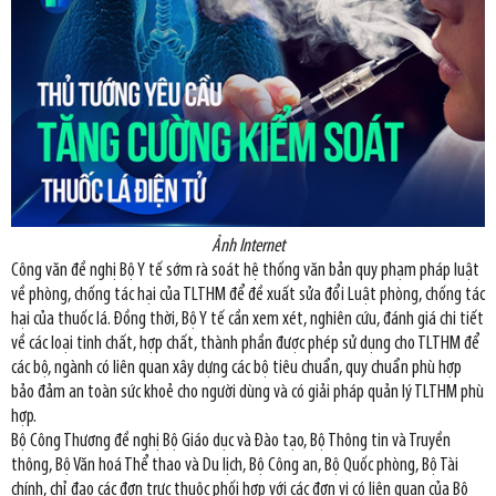
Ảnh Internet
Công văn đề nghị Bộ Y tế sớm rà soát hệ thống văn bản quy phạm pháp luật
về phòng, chống tác hại của TLTHM để đề xuất sửa đổi Luật phòng, chống tác
hại của thuốc lá. Đồng thời, Bộ Y tế cần xem xét, nghiên cứu, đánh giá chi tiết
về các loại tinh chất, hợp chất, thành phần được phép sử dụng cho TLTHM để
các bộ, ngành có liên quan xây dựng các bộ tiêu chuẩn, quy chuẩn phù hợp
bảo đảm an toàn sức khoẻ cho người dùng và có giải pháp quản lý TLTHM phù
hợp.
Bộ Công Thương đề nghị Bộ Giáo dục và Đào tạo, Bộ Thông tin và Truyền
thông, Bộ Văn hoá Thể thao và Du lịch, Bộ Công an, Bộ Quốc phòng, Bộ Tài
chính, chỉ đạo các đơn trực thuộc phối hợp với các đơn vị có liên quan của Bộ