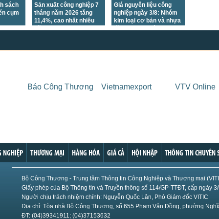
nh sách
Sản xuất công nghiệp 7
Giá nguyên liệu công
iển cụm
tháng năm 2026 tăng
nghiệp ngày 3/8: Nhóm
11,4%, cao nhất nhiều
kim loại cơ bản và nhựa
năm
tăng, nhựa đường giảm
mạnh
Báo Công Thương
Vietnamexport
VTV Online
 NGHIỆP
THƯƠNG MẠI
HÀNG HÓA
GIÁ CẢ
HỘI NHẬP
THÔNG TIN CHUYÊN 
Bộ Công Thương - Trung tâm Thông tin Công Nghiệp và Thương mại (VIT
Giấy phép của Bộ Thông tin và Truyền thông số 114/GP-TTĐT, cấp ngày 3
Người chịu trách nhiệm chính: Nguyễn Quốc Lân, Phó Giám đốc VITIC
Địa chỉ: Tòa nhà Bộ Công Thương, số 655 Phạm Văn Đồng, phường Nghĩa
ĐT: (04)39341911; (04)37153632