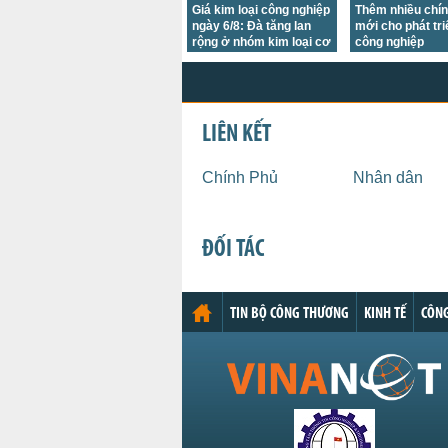
Giá kim loại công nghiệp
Thêm nhiều chí
ngày 6/8: Đà tăng lan
mới cho phát tr
rộng ở nhóm kim loại cơ
công nghiệp
bản
LIÊN KẾT
Chính Phủ
Nhân dân
ĐỐI TÁC
TIN BỘ CÔNG THƯƠNG
KINH TẾ
CÔNG