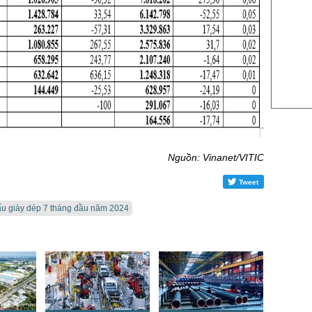
US Sug
US Cott
London
US Coc
Rough 
Nguồn Fi
Nguồn: Vinanet/VITIC
Tweet
ẩu giày dép 7 tháng đầu năm 2024