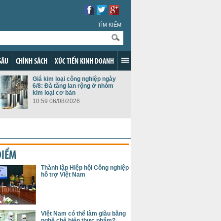
TÌM KIẾM
SÂU
CHÍNH SÁCH
XÚC TIẾN KINH DOANH
Giá kim loại công nghiệp ngày
6/8: Đà tăng lan rộng ở nhóm
kim loại cơ bản
10:59 06/08/2026
ĐIỂM
Thành lập Hiệp hội Công nghiệp
hỗ trợ Việt Nam
Việt Nam có thể làm giàu bằng
nghề chế biến thực phẩm?