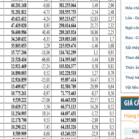
Hóa chấ
Lúa - G
Ngũ cố
Rau - C
Sắt thé
Than đ
Thức ăn
Thuỷ hả
Vật liệ
GIÁ C
Hàng 
Mặt