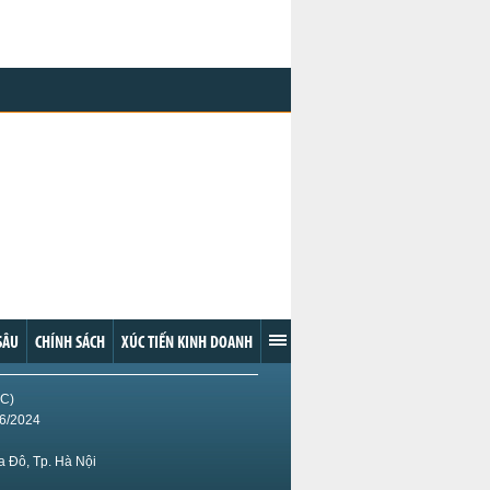
SÂU
CHÍNH SÁCH
XÚC TIẾN KINH DOANH
IC)
/6/2024
 Đô, Tp. Hà Nội