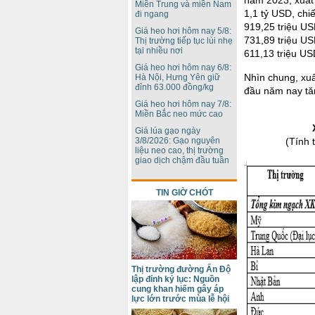
Miền Trung và miền Nam
1,1 tỷ USD, chi
đi ngang
919,25 triệu US
Giá heo hơi hôm nay 5/8:
731,89 triệu US
Thị trường tiếp tục lùi nhẹ
tại nhiều nơi
611,13 triệu U
Giá heo hơi hôm nay 6/8:
Nhìn chung, xuấ
Hà Nội, Hưng Yên giữ
đỉnh 63.000 đồng/kg
đầu năm nay tă
Giá heo hơi hôm nay 7/8:
Miền Bắc neo mức cao
Giá lúa gạo ngày
(Tính 
3/8/2026: Gạo nguyên
liệu neo cao, thị trường
giao dịch chậm đầu tuần
TIN GIỜ CHÓT
Thị trường đường Ấn Độ
lập đỉnh kỷ lục: Nguồn
cung khan hiếm gây áp
lực lớn trước mùa lễ hội