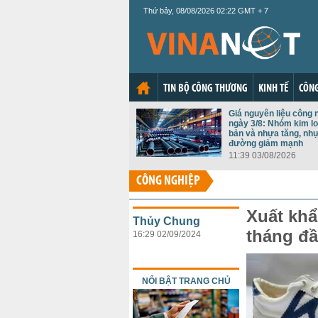
Thứ bảy, 08/08/2026 02:22 GMT + 7
TIN BỘ CÔNG THƯƠNG
KINH TẾ
CÔNG
Giá nguyên liệu công 
ngày 3/8: Nhóm kim lo
bản và nhựa tăng, nh
đường giảm mạnh
11:39 03/08/2026
CÔNG NGHIỆP
Xuất khẩ
Thủy Chung
tháng đ
16:29 02/09/2024
NỔI BẬT TRANG CHỦ