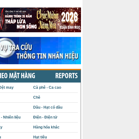
HEO MẶT HÀNG
REPORTS
Dệt may
Cà phê - Ca cao
Chè
Dầu - Hạt có dầu
- Nhiên liệu
Điện - Điện tử
ấy
Hàng hóa khác
u
Hạt tiêu