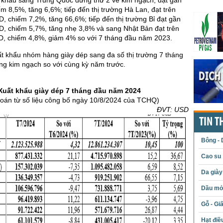
ếm 8,5%, tăng 6,6%; tiếp đến thị trường Hà Lan, đạt trên
D, chiếm 7,2%, tăng 66,6%; tiếp đến thị trường Bỉ đạt gần
D, chiếm 5,7%, tăng nhẹ 3,8% và sang Nhật Bản đạt trên
SD, chiếm 4,8%, giảm 4% so với 7 tháng đầu năm 2023.
t khẩu nhóm hàng giày dép sang đa số thị trường 7 tháng
ng kim ngạch so với cùng kỳ năm trước.
Xuất khẩu giày dép 7 tháng đầu năm 2024
toán từ số liệu công bố ngày 10/8/2024 của TCHQ)
ĐVT: USD
TIN T
Bông - 
Cao su
Da giày
Dầu mỏ 
Gỗ - Gi
Hạt điề