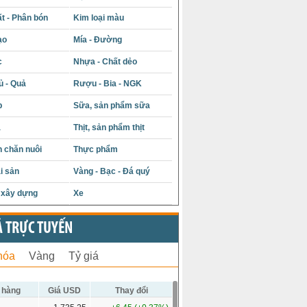
t - Phân bón
Kim loại màu
ạo
Mía - Đường
c
Nhựa - Chất dẻo
ủ - Quả
Rượu - Bia - NGK
p
Sữa, sản phẩm sữa
á
Thịt, sản phẩm thịt
 chăn nuôi
Thực phẩm
i sản
Vàng - Bạc - Đá quý
u xây dựng
Xe
Ả TRỰC TUYẾN
hóa
Vàng
Tỷ giá
 hàng
Giá USD
Thay đổi