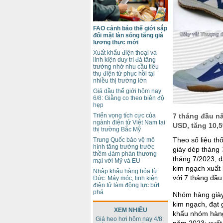
FAO cảnh báo thế giới sắp
đối mặt làn sóng tăng giá
lương thực mới
Xuất khẩu điện thoại và
linh kiện duy trì đà tăng
trưởng nhờ nhu cầu tiêu
thụ điện tử phục hồi tại
nhiều thị trường lớn
Giá dầu thế giới hôm nay
6/8: Giằng co theo biên độ
hẹp
7 tháng đầu nă
Triển vọng tích cực của
ngành điện tử Việt Nam tại
USD, tăng 10,
thị trường Bắc Mỹ
Theo số liệu t
Trung Quốc bảo vệ mô
hình tăng trưởng trước
giày dép tháng 
thềm đàm phán thương
tháng 7/2023, đ
mại với Mỹ và EU
kim ngạch xuất
Nhập khẩu hàng hóa từ
với 7 tháng đầ
Đức: Máy móc, linh kiện
điện tử làm động lực bứt
phá
Nhóm hàng giày
kim ngạch, đạt 
XEM NHIỀU
khẩu nhóm hàng
Giá heo hơi hôm nay 4/8:
năm 2023; xuất