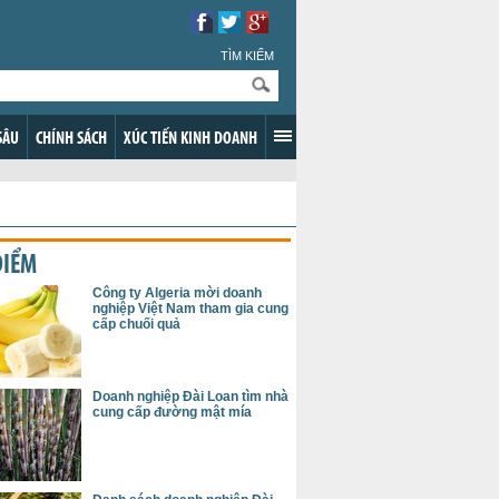
TÌM KIẾM
SÂU
CHÍNH SÁCH
XÚC TIẾN KINH DOANH
ĐIỂM
Công ty Algeria mời doanh
nghiệp Việt Nam tham gia cung
cấp chuối quả
Doanh nghiệp Đài Loan tìm nhà
cung cấp đường mật mía