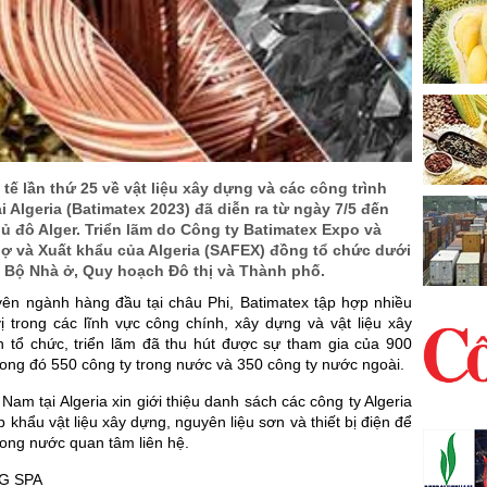
 tế lần thứ 25 về vật liệu xây dựng và các công trình
 Algeria (Batimatex 2023) đã diễn ra từ ngày 7/5 đến
thủ đô Alger. Triển lãm do Công ty Batimatex Expo và
hợ và Xuất khẩu của Algeria (SAFEX) đồng tổ chức dưới
a Bộ Nhà ở, Quy hoạch Đô thị và Thành phố.
yên ngành hàng đầu tại châu Phi, Batimatex tập hợp nhiều
ị trong các lĩnh vực công chính, xây dựng và vật liệu xây
 tổ chức, triển lãm đã thu hút được sự tham gia của 900
ong đó 550 công ty trong nước và 350 công ty nước ngoài.
Nam tại Algeria xin giới thiệu danh sách các công ty Algeria
 khẩu vật liệu xây dựng, nguyên liệu sơn và thiết bị điện để
ong nước quan tâm liên hệ.
AG SPA