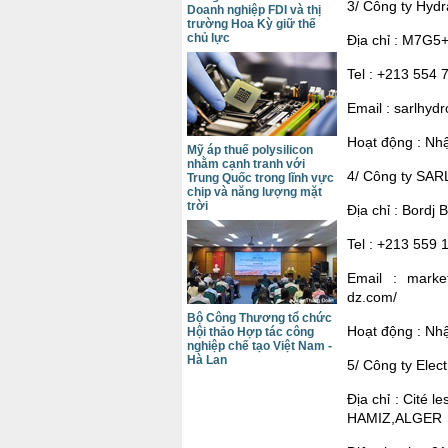
3/ Công ty Hydr
Doanh nghiệp FDI và thị
trường Hoa Kỳ giữ thế
chủ lực
Địa chỉ : M7G5
Tel : +213 554
Email : sarlhyd
Hoạt động : Nhậ
Mỹ áp thuế polysilicon
nhằm cạnh tranh với
4/ Công ty S
Trung Quốc trong lĩnh vực
chip và năng lượng mặt
trời
Địa chỉ : Bordj 
Tel : +213 559 
Email : marke
dz.com/
Bộ Công Thương tổ chức
Hoạt động : Nhậ
Hội thảo Hợp tác công
nghiệp chế tạo Việt Nam -
Hà Lan
5/ Công ty Elec
Địa chỉ : Cité
HAMIZ,ALGER