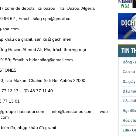
 47 zone de dépôts Tizi ouzou , Tizi Ouzou, Algeria
80 96 62 ; Email : sifag.spa@gmail.co
g-spa.com
p khẩu đá granit, sản xuất gạch men
 Ông Hocine Ahmed Ali, Phụ trách thương mại
TIN T
9159; Email: n.hider.sifag@gmail.com
Bông - 
MSTONES
Cao su
K10, cité Makam Chahid Sidi-Bel-Abbès 22000
Da giày
8 77 13 17 – (0) 48 77 11 40
Dầu mỏ 
8 77 13 01
Gỗ - Gi
Hạt điề
s@groupe-hasnaoui.com; info@tamstones.com; web :
.com
Hóa chấ
biến đá, nhập khẩu đá granit
Lúa - G