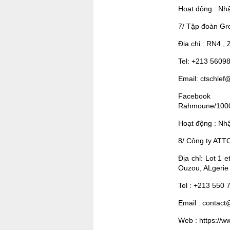
Hoạt động : Nhậ
7/ Tập đoàn G
Địa chỉ : RN4 , 
Tel: +213 5609
Email: ctschlef
Facebook 
Rahmoune/1000
Hoạt động : Nhập
8/ Công ty A
Địa chỉ: Lot 1 
Ouzou, ALgerie
Tel : +213 550
Email : contac
Web : https://w