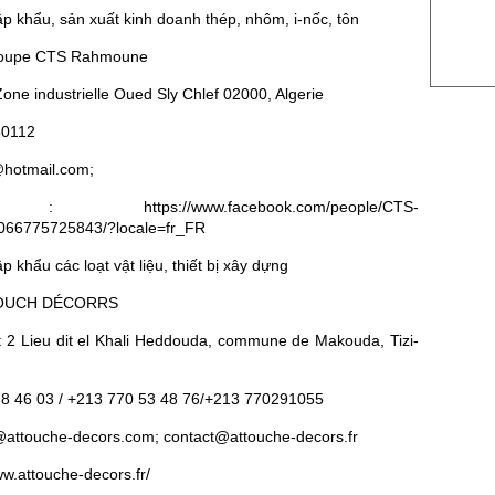
p khẩu, sản xuất kinh doanh thép, nhôm, i-nốc, tôn
US Coc
roupe CTS Rahmoune
Rough 
Zone industrielle Oued Sly Chlef 02000, Algerie
Nguồn Fi
80112
@hotmail.com;
: https://www.facebook.com/people/CTS-
66775725843/?locale=fr_FR
 khẩu các loạt vật liệu, thiết bị xây dựng
TTOUCH DÉCORRS
et 2 Lieu dit el Khali Heddouda, commune de Makouda, Tizi-
 78 46 03 / +213 770 53 48 76/+213 770291055
t@attouche-decors.com; contact@attouche-decors.fr
ww.attouche-decors.fr/