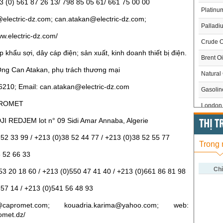
13 (0) 561 87 26 13/ 798 85 05 61/ 661 75 00 00
Platinu
@electric-dz.com; can.atakan@electric-dz.com;
Palladi
ww.electric-dz.com/
Crude O
 khẩu sợi, dây cáp điện; sản xuất, kinh doanh thiết bị điện.
Brent Oi
Ông Can Atakan, phụ trách thương mại
Natural
6210; Email: can.atakan@electric-dz.com
Gasoli
APROMET
London 
JI REDJEM lot n° 09 Sidi Amar Annaba, Algerie
US Whe
THỊ 
 52 33 99 / +213 (0)38 52 44 77 / +213 (0)38 52 55 77
US Cor
Trong
US Soy
8 52 66 33
US Coff
Chỉ
3 20 18 60 / +213 (0)550 47 41 40 / +213 (0)661 86 81 98
US Sug
57 14 / +213 (0)541 56 48 93
US Cott
@capromet.com; kouadria.karima@yahoo.com; web:
omet.dz/
London