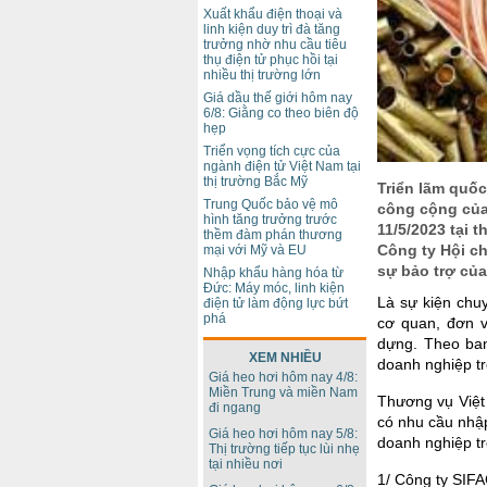
Xuất khẩu điện thoại và
linh kiện duy trì đà tăng
trưởng nhờ nhu cầu tiêu
thụ điện tử phục hồi tại
nhiều thị trường lớn
Giá dầu thế giới hôm nay
6/8: Giằng co theo biên độ
hẹp
Triển vọng tích cực của
ngành điện tử Việt Nam tại
thị trường Bắc Mỹ
Triển lãm quốc
Trung Quốc bảo vệ mô
công cộng củai
hình tăng trưởng trước
11/5/2023 tại 
thềm đàm phán thương
Công ty Hội c
mại với Mỹ và EU
sự bảo trợ củ
Nhập khẩu hàng hóa từ
Đức: Máy móc, linh kiện
Là sự kiện chu
điện tử làm động lực bứt
phá
cơ quan, đơn v
dựng. Theo ban
XEM NHIỀU
doanh nghiệp tr
Giá heo hơi hôm nay 4/8:
Miền Trung và miền Nam
Thương vụ Việt 
đi ngang
có nhu cầu nhập
Giá heo hơi hôm nay 5/8:
doanh nghiệp tr
Thị trường tiếp tục lùi nhẹ
tại nhiều nơi
1/ Công ty SIF