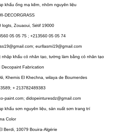
ập khẩu ống mạ kẽm, nhôm nguyên liệu
ASMI-DECORGRASS
0 logts, Zouaoui, Sétif 19000
3560 05 05 75 ; +213560 05 05 74
ass19@gmail.com; eurllasmi19@gmail.com
t nhập khẩu cỏ nhân tạo, tường làm bằng cỏ nhân tạo
l Decopaint Fabrication
 Ali, Khemis El Khechna, wilaya de Boumerdes
03589; + 213782489383
co-paint.com; didopeinturesdz@gmail.com
p khẩu sơn nguyên liệu, sản xuất sơn trang trí
ma Color
El Berdi, 10079 Bouira-Algérie