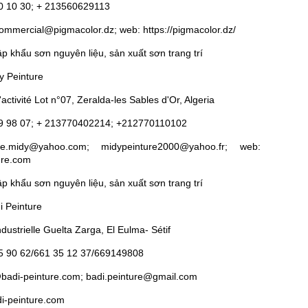
10 10 30; + 213560629113
commercial@pigmacolor.dz; web: https://pigmacolor.dz/
p khẩu sơn nguyên liệu, sản xuất sơn trang trí
y Peinture
'activité Lot n°07, Zeralda-les Sables d'Or, Algeria
69 98 07; + 213770402214; +212770110102
re.midy@yahoo.com; midypeinture2000@yahoo.fr; web:
ure.com
p khẩu sơn nguyên liệu, sản xuất sơn trang trí
i Peinture
ndustrielle Guelta Zarga, El Eulma- Sétif
15 90 62/661 35 12 37/669149808
@badi-peinture.com; badi.peinture@gmail.com
di-peinture.com