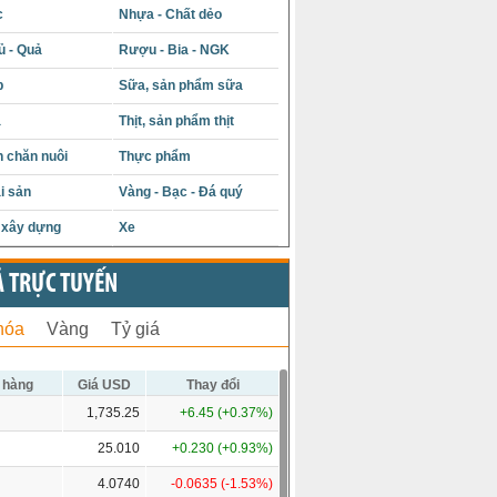
c
Nhựa - Chất dẻo
ủ - Quả
Rượu - Bia - NGK
p
Sữa, sản phẩm sữa
á
Thịt, sản phẩm thịt
 chăn nuôi
Thực phẩm
i sản
Vàng - Bạc - Đá quý
u xây dựng
Xe
Ả TRỰC TUYẾN
hóa
Vàng
Tỷ giá
 hàng
Giá USD
Thay đổi
1,735.25
+6.45 (+0.37%)
25.010
+0.230 (+0.93%)
4.0740
-0.0635 (-1.53%)