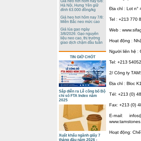
Giá heo hơi hôm nay 6/8:
Hà Nội, Hưng Yên giữ
Địa chỉ : Lot n°
đỉnh 63.000 đồng/kg
Giá heo hơi hôm nay 7/8:
Tel : +213 770 
Miền Bắc neo mức cao
Giá lúa gạo ngày
Web : www.sifa
3/8/2026: Gạo nguyên
liệu neo cao, thị trường
Hoạt động : Nhậ
giao dịch chậm đầu tuần
Người liên hệ :
TIN GIỜ CHÓT
Tel: +213 54052
2/ Công ty TA
Địa chỉ : Bloc 
Sắp diễn ra Lễ công bố Bộ
Tél: +213 (0) 4
chỉ số FTA Index năm
2025
Fax: +213 (0) 4
E-mail: info
www.tamstones
Hoạt động: Chế 
Xuất khẩu ngành giấy 7
tháng đầu năm 2026 -