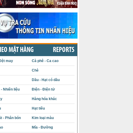
HEO MẶT HÀNG
REPORTS
Dệt may
Cà phê - Ca cao
Chè
Dầu - Hạt có dầu
- Nhiên liệu
Điện - Điện tử
ấy
Hàng hóa khác
u
Hạt tiêu
t - Phân bón
Kim loại màu
ạo
Mía - Đường