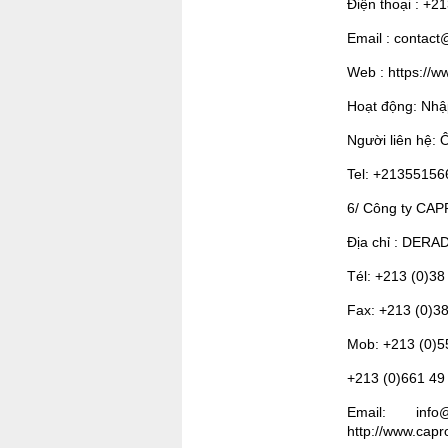
Điện thoại : +2
Email : contact
Web : https://w
Hoạt động: Nhập
Người liên hệ: 
Tel: +21355156
6/ Công ty C
Địa chỉ : DERAD
Tél: +213 (0)38
Fax: +213 (0)3
Mob: +213 (0)55
+213 (0)661 49 
Email: info
http://www.capr