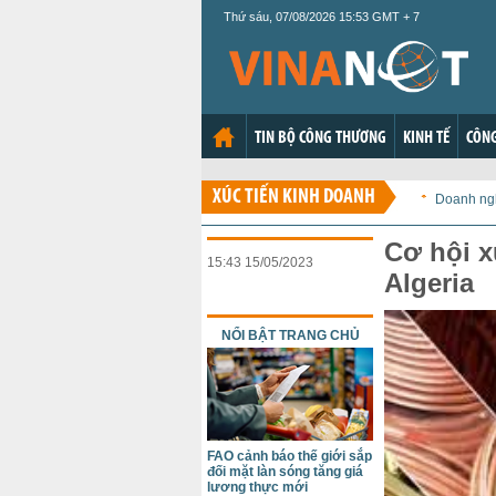
Thứ sáu, 07/08/2026 15:53 GMT + 7
TIN BỘ CÔNG THƯƠNG
KINH TẾ
CÔNG
XÚC TIẾN KINH DOANH
Doanh ng
Cơ hội x
15:43 15/05/2023
Algeria
NỔI BẬT TRANG CHỦ
FAO cảnh báo thế giới sắp
đối mặt làn sóng tăng giá
lương thực mới