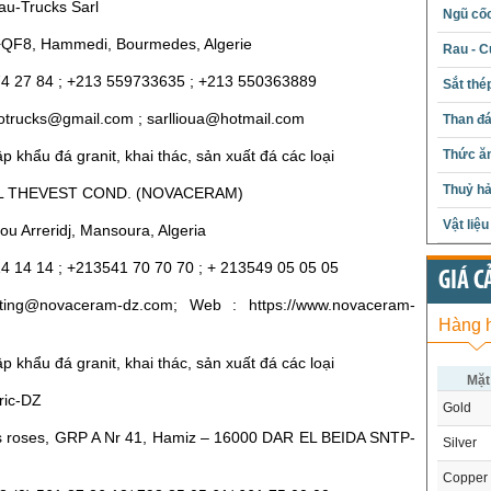
au-Trucks Sarl
Ngũ cố
+QF8, Hammedi, Bourmedes, Algerie
Rau - C
 74 27 84 ; +213 559733635 ; +213 550363889
Sắt thé
rotrucks@gmail.com ; sarllioua@hotmail.com
Than đ
p khẩu đá granit, khai thác, sản xuất đá các loại
Thức ăn
Thuỷ hả
ARL THEVEST COND. (NOVACERAM)
Vật liệ
Bou Arreridj, Mansoura, Algeria
14 14 14 ; +213541 70 70 70 ; + 213549 05 05 05
GIÁ C
ting@novaceram-dz.com; Web : https://www.novaceram-
Hàng 
p khẩu đá granit, khai thác, sản xuất đá các loại
Mặt
tric-DZ
Gold
 les roses, GRP A Nr 41, Hamiz – 16000 DAR EL BEIDA SNTP-
Silver
Copper