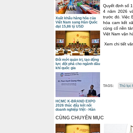
Quyết định số 
4 năm 2026 và
trước đó. Việc
Xuất khẩu hàng hóa của
Việt Nam sang Hàn Quốc
hóa cam kết xâ
đạt 15,86 tỷ USD
củng cố nền tản
Việt Nam vận h
Xem chi tiết v
Đổi mới quản trị, tạo động
lực đột phá cho ngành dầu
khí quốc gia
TAGS:
Thủ tục
HCMC K-BRAND EXPO
2026 thúc đẩy kết nối
doanh nghiệp Việt - Hàn
CÙNG CHUYÊN MỤC