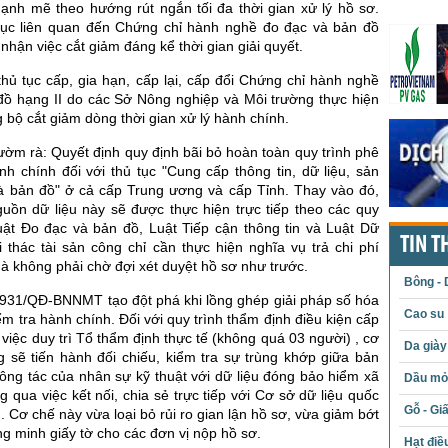
mạnh mẽ theo hướng rút ngắn tối đa thời gian xử lý hồ sơ.
tục liên quan đến Chứng chỉ hành nghề đo đạc và bản đồ
nhận việc cắt giảm đáng kể thời gian giải quyết.
hủ tục cấp, gia hạn, cấp lại, cấp đổi Chứng chỉ hành nghề
đồ hạng II do các Sở Nông nghiệp và Môi trường thực hiện
bộ cắt giảm dòng thời gian xử lý hành chính.
rườm rà: Quyết định quy định bãi bỏ hoàn toàn quy trình phê
h chính đối với thủ tục "Cung cấp thông tin, dữ liệu, sản
 bản đồ" ở cả cấp Trung ương và cấp Tỉnh. Thay vào đó,
guồn dữ liệu này sẽ được thực hiện trực tiếp theo các quy
ật Đo đạc và bản đồ, Luật Tiếp cận thông tin và Luật Dữ
TIN T
i thác tài sản công chỉ cần thực hiện nghĩa vụ trả chi phí
à không phải chờ đợi xét duyệt hồ sơ như trước.
Bông - 
1931/QĐ-BNNMT tạo đột phá khi lồng ghép giải pháp số hóa
Cao su
ểm tra hành chính. Đối với quy trình thẩm định điều kiện cấp
việc duy trì Tổ thẩm định thực tế (không quá 03 người) , cơ
Da giày
 sẽ tiến hành đối chiếu, kiểm tra sự trùng khớp giữa bản
công tác của nhân sự kỹ thuật với dữ liệu đóng bảo hiểm xã
Dầu mỏ 
ng qua việc kết nối, chia sẻ trực tiếp với Cơ sở dữ liệu quốc
Gỗ - Gi
. Cơ chế này vừa loại bỏ rủi ro gian lận hồ sơ, vừa giảm bớt
 minh giấy tờ cho các đơn vị nộp hồ sơ.
Hạt điề