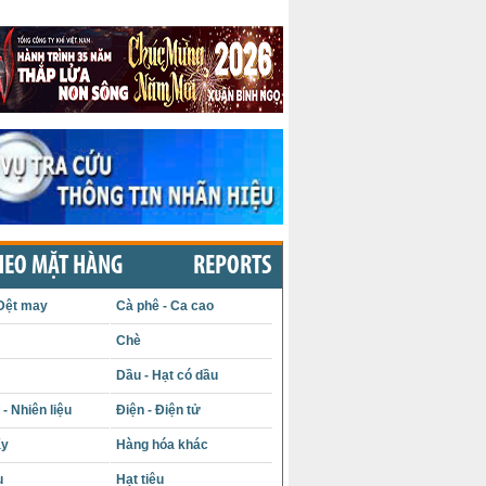
HEO MẶT HÀNG
REPORTS
Dệt may
Cà phê - Ca cao
Chè
Dầu - Hạt có dầu
- Nhiên liệu
Điện - Điện tử
ấy
Hàng hóa khác
u
Hạt tiêu