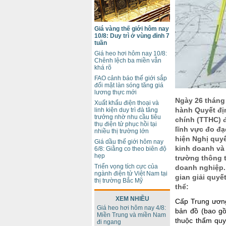
Giá vàng thế giới hôm nay
10/8: Duy trì ở vùng đỉnh 7
tuần
Giá heo hơi hôm nay 10/8:
Chênh lệch ba miền vẫn
khá rõ
FAO cảnh báo thế giới sắp
đối mặt làn sóng tăng giá
lương thực mới
Ngày 26 tháng
Xuất khẩu điện thoại và
hành Quyết đị
linh kiện duy trì đà tăng
trưởng nhờ nhu cầu tiêu
chính (TTHC) đ
thụ điện tử phục hồi tại
lĩnh vực đo đạ
nhiều thị trường lớn
hiện Nghị quy
Giá dầu thế giới hôm nay
kinh doanh và
6/8: Giằng co theo biên độ
hẹp
trường thông t
Triển vọng tích cực của
doanh nghiệp. 
ngành điện tử Việt Nam tại
gian giải quyế
thị trường Bắc Mỹ
thể:
XEM NHIỀU
Cấp Trung ương
Giá heo hơi hôm nay 4/8:
bản đồ (bao gồ
Miền Trung và miền Nam
thuộc thẩm quy
đi ngang