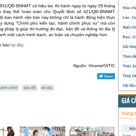
1931/QĐ-BNNMT có hiệu lực thi hành ngay từ ngày 29 tháng
Hóa chấ
 thay thế hoàn toàn cho Quyết định số 421/QĐ-BNNMT
 Bộ ban hành văn bản này không chỉ là hành động hiện thực
Lúa - G
y dựng "Chính phủ kiến tạo, hành chính phục vụ" mà còn
Ngũ cố
g pháp lý giúp thị trường đo đạc, bản đồ và thông tin địa lý
ành một cách minh bạch, an toàn và chuyên nghiệp hơn.
Rau - C
ăn bản
tại đây
Sắt thé
Than đ
Nguồn: Vinanet/VITIC
Thức ăn
Thuỷ hả
Tweet
Vật liệ
 hành chính
sửa đổi
đo đạc
GIÁ C
Hàng 
Mặt