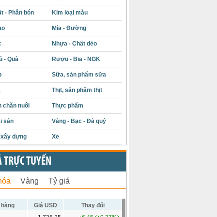
t - Phân bón
Kim loại màu
ạo
Mía - Đường
c
Nhựa - Chất dẻo
ủ - Quả
Rượu - Bia - NGK
p
Sữa, sản phẩm sữa
á
Thịt, sản phẩm thịt
 chăn nuôi
Thực phẩm
i sản
Vàng - Bạc - Đá quý
u xây dựng
Xe
Ả TRỰC TUYẾN
hóa
Vàng
Tỷ giá
 hàng
Giá USD
Thay đổi