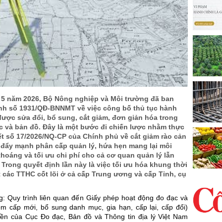
 5 năm 2026, Bộ Nông nghiệp và Môi trường đã ban
nh số 1931/QĐ-BNNMT về việc công bố thủ tục hành
ược sửa đổi, bổ sung, cắt giảm, đơn giản hóa trong
c và bản đồ. Đây là một bước đi chiến lược nhằm thực
ết số 17/2026/NQ-CP của Chính phủ về cắt giảm rào cản
 đẩy mạnh phân cấp quản lý, hứa hẹn mang lại môi
hoáng và tối ưu chi phí cho cả cơ quan quản lý lẫn
Trong quyết định lần này là việc tối ưu hóa khung thời
t các TTHC cốt lõi ở cả cấp Trung ương và cấp Tỉnh, cụ
: Quy trình liên quan đến Giấy phép hoạt động đo đạc và
m cấp mới, bổ sung danh mục, gia hạn, cấp lại, cấp đổi)
ền của Cục Đo đạc, Bản đồ và Thông tin địa lý Việt Nam