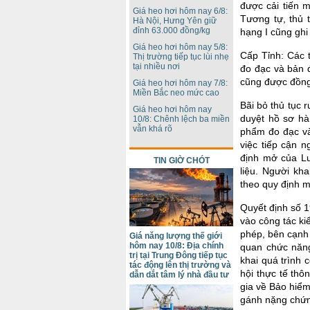
được cải tiến 
Giá heo hơi hôm nay 6/8:
Tương tự, thủ 
Hà Nội, Hưng Yên giữ
đỉnh 63.000 đồng/kg
hạng I cũng ghi 
Giá heo hơi hôm nay 5/8:
Cấp Tỉnh: Các t
Thị trường tiếp tục lùi nhẹ
tại nhiều nơi
đo đạc và bản 
cũng được đồng 
Giá heo hơi hôm nay 7/8:
Miền Bắc neo mức cao
Bãi bỏ thủ tục 
Giá heo hơi hôm nay
duyệt hồ sơ hàn
10/8: Chênh lệch ba miền
vẫn khá rõ
phẩm đo đạc và
việc tiếp cận n
định mở của Lu
TIN GIỜ CHÓT
liệu. Người kha
theo quy định m
Quyết định số 
vào công tác ki
phép, bên cạnh 
Giá năng lượng thế giới
hôm nay 10/8: Địa chính
quan chức năng
trị tại Trung Đông tiếp tục
khai quá trình 
tác động lên thị trường và
hội thực tế thô
dẫn dắt tâm lý nhà đầu tư
gia về Bảo hiểm
gánh nặng chứng