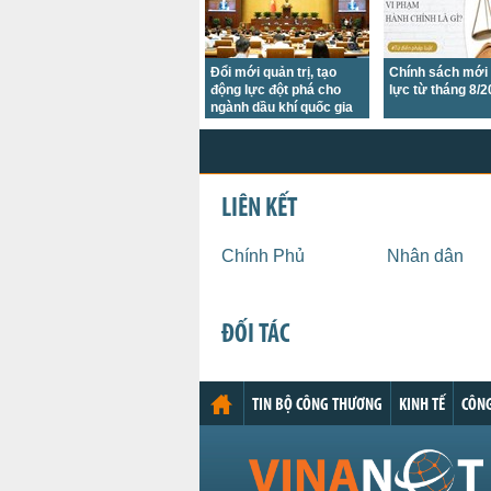
Đổi mới quản trị, tạo
Chính sách mới 
động lực đột phá cho
lực từ tháng 8/
ngành dầu khí quốc gia
LIÊN KẾT
Chính Phủ
Nhân dân
ĐỐI TÁC
TIN BỘ CÔNG THƯƠNG
KINH TẾ
CÔNG