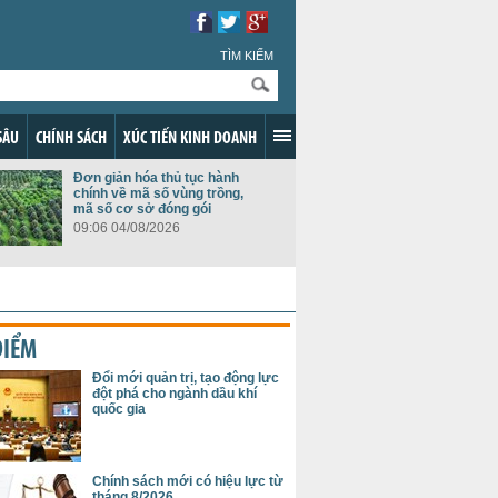
TÌM KIẾM
SÂU
CHÍNH SÁCH
XÚC TIẾN KINH DOANH
Đơn giản hóa thủ tục hành
chính về mã số vùng trồng,
mã số cơ sở đóng gói
09:06 04/08/2026
ĐIỂM
Đổi mới quản trị, tạo động lực
đột phá cho ngành dầu khí
quốc gia
Chính sách mới có hiệu lực từ
tháng 8/2026