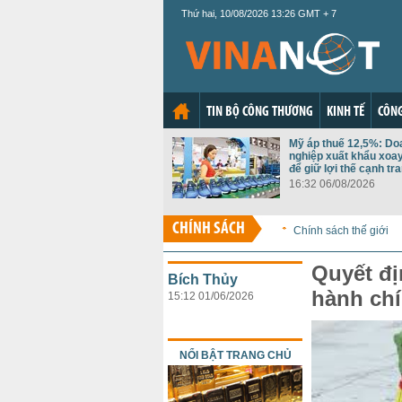
Thứ hai, 10/08/2026 13:26 GMT + 7
TIN BỘ CÔNG THƯƠNG
KINH TẾ
CÔNG
Mỹ áp thuế 12,5%: Do
nghiệp xuất khẩu xoay
để giữ lợi thế cạnh tr
16:32 06/08/2026
CHÍNH SÁCH
Chính sách thế giới
Quyết đ
Bích Thủy
hành chí
15:12 01/06/2026
NỔI BẬT TRANG CHỦ