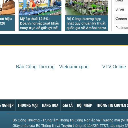
Gold
Silver
Copper
có hiệu
Mỹ áp thuế 12,5%:
Bộ Công thương hợp
2026
Doanh nghiệp xuất khẩu
nhất quy chuẩn kỹ thuật
Platinu
xoay trục để giữ lợi thế
quốc gia về Amôni nitrat
cạnh tranh
dùng sản xuất thuốc nổ
Palladi
ANFO
Crude O
Brent Oi
Natural
Báo Công Thương
Vietnamexport
VTV Online
Gasoli
London 
US Whe
THỊ 
US Cor
Trong
 NGHIỆP
THƯƠNG MẠI
HÀNG HÓA
GIÁ CẢ
HỘI NHẬP
THÔNG TIN CHUYÊN 
US Soy
US Coff
Chỉ
Bộ Công Thương - Trung tâm Thông tin Công Nghiệp và Thương mại (VIT
Giấy phép của Bộ Thông tin và Truyền thông số 114/GP-TTĐT, cấp ngày 3