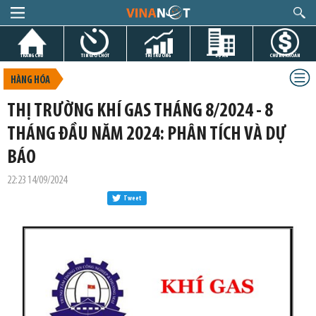
TRANG CHỦ
TIN GIỜ CHÓT
THỊ TRƯỜNG
DỰ ÁN
CHỨNG KHOÁN
HÀNG HÓA
THỊ TRƯỜNG KHÍ GAS THÁNG 8/2024 - 8
THÁNG ĐẦU NĂM 2024: PHÂN TÍCH VÀ DỰ
BÁO
22:23 14/09/2024
Tweet