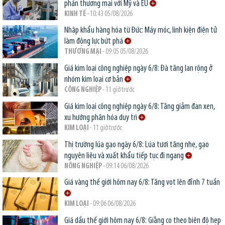
phán thương mại với Mỹ và EU
KINH TẾ
- 10:43 05/08/2026
Nhập khẩu hàng hóa từ Đức: Máy móc, linh kiện điện tử
làm động lực bứt phá
THƯƠNG MẠI
- 09:05 05/08/2026
Giá kim loại công nghiệp ngày 6/8: Đà tăng lan rộng ở
nhóm kim loại cơ bản
CÔNG NGHIỆP
- 11 giờ trước
Giá kim loại công nghiệp ngày 6/8: Tăng giảm đan xen,
xu hướng phân hóa duy trì
KIM LOẠI
- 11 giờ trước
Thị trường lúa gạo ngày 6/8: Lúa tươi tăng nhẹ, gạo
nguyên liệu và xuất khẩu tiếp tục đi ngang
NÔNG NGHIỆP
- 09:14 06/08/2026
Giá vàng thế giới hôm nay 6/8: Tăng vọt lên đỉnh 7 tuần
KIM LOẠI
- 09:06 06/08/2026
Giá dầu thế giới hôm nay 6/8: Giằng co theo biên độ hẹp