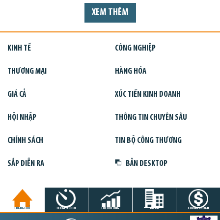
XEM THÊM
KINH TẾ
CÔNG NGHIỆP
THƯƠNG MẠI
HÀNG HÓA
GIÁ CẢ
XÚC TIẾN KINH DOANH
HỘI NHẬP
THÔNG TIN CHUYÊN SÂU
CHÍNH SÁCH
TIN BỘ CÔNG THƯƠNG
SẮP DIỄN RA
BẢN DESKTOP
TRANG CHỦ
TIN GIỜ CHÓT
THỊ TRƯỜNG
DỰ ÁN
CHỨNG KHOÁN