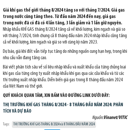
Giá khí gas thế giới tháng 8/2024 tăng so với tháng 7/2024. Giá gas
trong nước cũng tăng theo. Từ đầu năm 2024 đến nay, giá gas
trong nước đã có đã có 4 lần tăng, 3 lần giảm và 1 lần giữ nguyên.
Nhập khẩu KHÍ GAS tháng 8/2024 tăng cả về khối lượng, kim ngạch và giá so
với tháng 7/2024, tính chung cả 8 tháng đầu năm 2024 nhập khẩu cũng tăng
cả về khối lượng, kim ngạch và giá so với cùng kỳ năm 2023.
Dự báo, giá khí đốt vẫn tiếp tục tăng do những nguồn cung hạn hẹp, trong khi
nhu cầu vẫn đang tăng cao.
Bài viết phân tích sâu về số liệu nhập khẩu và xuất khẩu của từng chủng loại
khí gas của từng công ty xuất nhập khẩu khí gas qua các cửa khẩu và từ các
thị trường xuất nhập khẩu. Diễn biến giá gas trong 8 tháng đầu năm 2024
của Việt Nam và thế giới.
QUÝ KHÁCH QUAN TÂM, XIN BẤM VÀO ĐƯỜNG LINK DƯỚI ĐÂY:
THỊ TRƯỜNG KHÍ GAS THÁNG 8/2024 - 8 THÁNG ĐẦU NĂM 2024: PHÂN
TÍCH VÀ DỰ BÁO
Nguồn:
Vinanet/VITIC
Tags:
THỊ TRƯỜNG KHÍ GAS THÁNG 8/2024 và 8 THÁNG ĐẦU NĂM 2024