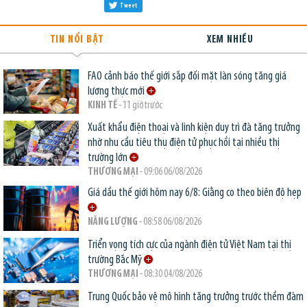
Tweet
TIN NỔI BẬT
XEM NHIỀU
FAO cảnh báo thế giới sắp đối mặt làn sóng tăng giá
lương thực mới
KINH TẾ
- 11 giờ trước
Xuất khẩu điện thoại và linh kiện duy trì đà tăng trưởng
nhờ nhu cầu tiêu thụ điện tử phục hồi tại nhiều thị
trường lớn
THƯƠNG MẠI
- 09:06 06/08/2026
Giá dầu thế giới hôm nay 6/8: Giằng co theo biên độ hẹp
NĂNG LƯỢNG
- 08:58 06/08/2026
Triển vọng tích cực của ngành điện tử Việt Nam tại thị
trường Bắc Mỹ
THƯƠNG MẠI
- 08:30 04/08/2026
Trung Quốc bảo vệ mô hình tăng trưởng trước thềm đàm