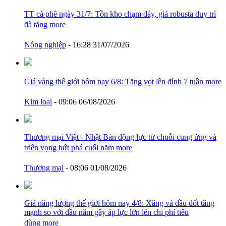
TT cà phê ngày 31/7: Tồn kho chạm đáy, giá robusta duy trì
đà tăng
more
Nông nghiệp
- 16:28 31/07/2026
Giá vàng thế giới hôm nay 6/8: Tăng vọt lên đỉnh 7 tuần
more
Kim loại
- 09:06 06/08/2026
Thương mại Việt - Nhật Bản động lực từ chuỗi cung ứng và
triển vọng bứt phá cuối năm
more
Thương mại
- 08:06 01/08/2026
Giá năng lượng thế giới hôm nay 4/8: Xăng và dầu đốt tăng
mạnh so với đầu năm gây áp lực lớn lên chi phí tiêu
dùng
more