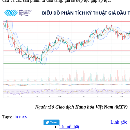
dầu và các sản phẩm từ dầu tăng, giá sẽ tiếp tục gặp áp lực.
Nguồn:
Sở Giao dịch Hàng hóa Việt Nam (MXV)
Tags:
tin mxv
Link gốc
Tweet
Tin nổi bật