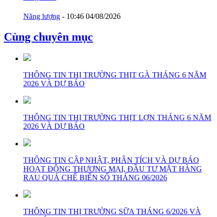
Năng lượng
- 10:46 04/08/2026
Cùng chuyên mục
THÔNG TIN THỊ TRƯỜNG THỊT GÀ THÁNG 6 NĂM
2026 VÀ DỰ BÁO
THÔNG TIN THỊ TRƯỜNG THỊT LỢN THÁNG 6 NĂM
2026 VÀ DỰ BÁO
THÔNG TIN CẬP NHẬT, PHÂN TÍCH VÀ DỰ BÁO
HOẠT ĐỘNG THƯƠNG MẠI, ĐẦU TƯ MẶT HÀNG
RAU QUẢ CHẾ BIẾN SỐ THÁNG 06/2026
THÔNG TIN THỊ TRƯỜNG SỮA THÁNG 6/2026 VÀ