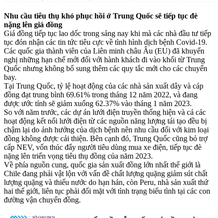
Nhu cầu tiêu thụ khó phục hồi ở Trung Quốc sẽ tiếp tục đè
nặng lên giá đồng
Giá đồng tiếp tục lao dốc trong sáng nay khi mà các nhà đầu tư tiếp
tục đón nhận các tin tức tiêu cực về tình hình dịch bệnh Covid-19.
Các quốc gia thành viên của Liên minh châu Âu (EU) đã khuyến
nghị những hạn chế mới đối với hành khách đi vào khối từ Trung
Quốc nhưng không bổ sung thêm các quy tắc mới cho các chuyến
bay.
Tại Trung Quốc, tỷ lệ hoạt động của các nhà sản xuất dây và cáp
đồng đạt trung bình 69.61% trong tháng 12 năm 2022, và đang
được ước tính sẽ giảm xuống 62.37% vào tháng 1 năm 2023.
So với năm trước, các dự án lưới điện truyền thống hiện và cả các
hoạt động kết nối lưới điện từ các nguồn năng lượng tái tạo đều bị
chậm lại do ảnh hưởng của dịch bệnh nên nhu cầu đối với kim loại
đồng không được cải thiện. Bên cạnh đó, Trung Quốc cũng bỏ trợ
cấp NEV, vốn thúc đẩy người tiêu dùng mua xe điện, tiếp tục đè
nặng lên triển vọng tiêu thụ đồng của năm 2023.
Về phía nguồn cung, quốc gia sản xuất đồng lớn nhất thế giới là
Chile đang phải vật lộn với vấn đề chất lượng quặng giảm sút chất
lượng quặng và thiếu nước do hạn hán, còn Peru, nhà sản xuất thứ
hai thế giới, liên tục phải đối mặt với tình trạng biểu tình tại các con
đường vận chuyển đồng.