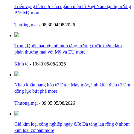
Triển vọng tích cực của ngành điện tử Việt Nam tại thị trường
Bắc Mỹ
more
Thương mại
- 08:30 04/08/2026
Trung Quốc bảo vệ mô hình tăng trưởng trước thềm đàm
phán thương mại với Mỹ và EU
more
Kinh tế
- 10:43 05/08/2026
Nhập khẩu hàng hóa từ Đức: Máy móc, linh kiện điện tử làm
động lực bứt phá
more
Thương mại
- 09:05 05/08/2026
Giá kim loại công nghiệp ngày 6/8: Đà tăng lan rộng ở nhóm
kim loại cơ bản
more