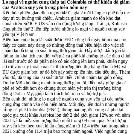
Lo ngại về nguồn cung thấp tại Colombia có thể khiến đà giảm
của Arabica suy yếu trong phiên hôm nay
Kết thúc phiên giao dịch ngày 04/01, giá 2 mặt hàng cà phê tiếp tục
duy trì xu hướng trái chiều. Arabica giảm mạnh do tồn kho đạt
chuẩn trên Sở ICE US vẫn còn động lượng tăng. Trái lại, Robusta
tăng phiên thứ 2 liên tiếp trước những lo ngại về nguồn cung suy
yếu tại Việt Nam.
Biên bản cuộc họp lãi suất được FED công bố ngày hôm qua cho
thấy cơ quan này đang có những động thái biểu hiện cho việc sẽ
chậm lại đà tăng lãi suất trong thời gian tới. Đây được đánh giá là
thông tin khá tích cực đối với giá cà phê khi chứng tỏ các điều chỉnh
lãi suất trước đó đã phần nào có tác động lên lạm phát, khiến nguy
cơ rơi vào suy thoái của các thị trường tiêu thụ hàng đầu là Mỹ và
EU được giảm bớt, từ đó bớt gây sức ép lên nhu cầu tiêu thụ. Thêm
vào đó, đà tăng của lãi suất được điều chỉnh chậm lại giúp đồng
Dollar Mỹ khó tăng mạnh trong thời gian tới, điều này giúp giá cà
phê sẽ bớt đắt hơn do chúng được niên yết trên thị trường bằng
đồng Dollar Mỹ, giúp kích thích lực mua và hộ trợ giá.
Bên cạnh đó, những lo ngại về nguồn cung suy yếu tại các nước
cung ứng chính vẫn còn hiện hữu. Mới đây, liên đoàn những người
trồng cà phê Colombia (FNC), thông báo nguồn cung cà phê tại
quốc gia xuất khẩu Arabica lớn thứ 2 thế giới giảm 12% so với năm
2021 và là mức sản lượng thấp nhất trong 09 năm qua. Sản lượng
suy yếu kéo theo xuất khẩu cũng giảm từ 12.4 triệu bao trong năm
2021 xuống còn 11.4 triệu bao trong năm ngoái. Việc nguồn cung