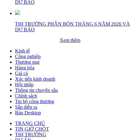
DỰ BÁO
THỊ TRƯỜNG PHÂN BÓN THÁNG 6 NĂM 2026 VÀ
DỰ BÁO
Xem thêm
Kinh tế
Công nghiệp
Thương mại
Hàng hóa
Giá cả
Xúc tiến kinh doanh
Hội nhập
Thông tin chuyên sâu
Chính sách
Tin bộ công thương
Sắp diễn ra
Bản Desktop
TRANG CHỦ
TIN GIỜ CHÓT
THỊ TRƯỜNG