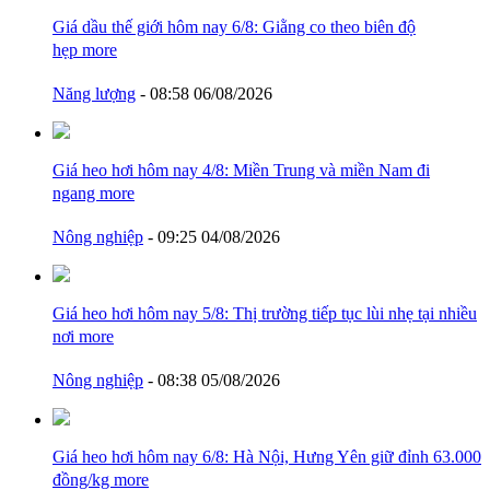
Giá dầu thế giới hôm nay 6/8: Giằng co theo biên độ
hẹp
more
Năng lượng
- 08:58 06/08/2026
Giá heo hơi hôm nay 4/8: Miền Trung và miền Nam đi
ngang
more
Nông nghiệp
- 09:25 04/08/2026
Giá heo hơi hôm nay 5/8: Thị trường tiếp tục lùi nhẹ tại nhiều
nơi
more
Nông nghiệp
- 08:38 05/08/2026
Giá heo hơi hôm nay 6/8: Hà Nội, Hưng Yên giữ đỉnh 63.000
đồng/kg
more