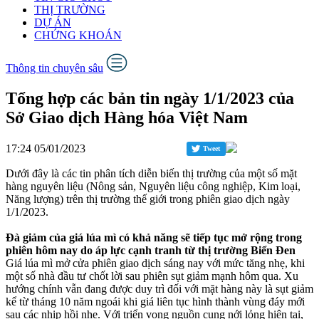
THỊ TRƯỜNG
DỰ ÁN
CHỨNG KHOÁN
Thông tin chuyên sâu
Tổng hợp các bản tin ngày 1/1/2023 của
Sở Giao dịch Hàng hóa Việt Nam
17:24 05/01/2023
Tweet
Dưới đây là các tin phân tích diễn biến thị trường của một số mặt
hàng nguyên liệu (Nông sản, Nguyên liệu công nghiệp, Kim loại,
Năng lượng) trên thị trường thế giới trong phiên giao dịch ngày
1/1/2023.
Đà giảm của giá lúa mì có khả năng sẽ tiếp tục mở rộng trong
phiên hôm nay do áp lực cạnh tranh từ thị trường Biển Đen
Giá lúa mì mở cửa phiên giao dịch sáng nay với mức tăng nhẹ, khi
một số nhà đầu tư chốt lời sau phiên sụt giảm mạnh hôm qua. Xu
hướng chính vẫn đang được duy trì đối với mặt hàng này là sụt giảm
kể từ tháng 10 năm ngoái khi giá liên tục hình thành vùng đáy mới
sau các nhịp hồi nhẹ. Với triển vọng nguồn cung nới lỏng hiện tại,