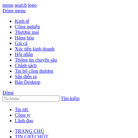
menu
search
logo
Đóng menu
Kinh tế
Công nghiệp
Thương mại
Hàng hóa
Giá cả
Xúc tiến kinh doanh
Hội nhập
Thông tin chuyên sâu
Chính sách
Tin bộ công thương
Sắp diễn ra
Bản Desktop
Đóng
Tìm kiếm
Tin tức
Công ty
Lãnh đạo
TRANG CHỦ
TIN GIỜ CHÓT