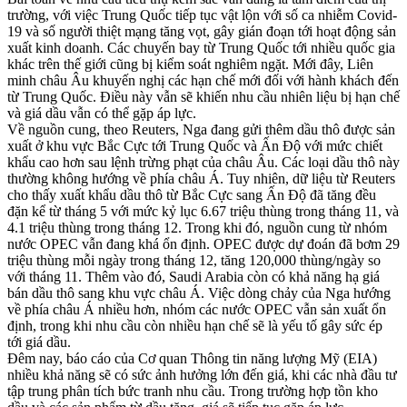
trường, với việc Trung Quốc tiếp tục vật lộn với số ca nhiễm Covid-
19 và số người thiệt mạng tăng vọt, gây gián đoạn tới hoạt động sản
xuất kinh doanh. Các chuyến bay từ Trung Quốc tới nhiều quốc gia
khác trên thế giới cũng bị kiểm soát nghiêm ngặt. Mới đây, Liên
minh châu Âu khuyến nghị các hạn chế mới đối với hành khách đến
từ Trung Quốc. Điều này vẫn sẽ khiến nhu cầu nhiên liệu bị hạn chế
và giá dầu vẫn có thể gặp áp lực.
Về nguồn cung, theo Reuters, Nga đang gửi thêm dầu thô được sản
xuất ở khu vực Bắc Cực tới Trung Quốc và Ấn Độ với mức chiết
khẩu cao hơn sau lệnh trừng phạt của châu Âu. Các loại dầu thô này
thường không hướng về phía châu Á. Tuy nhiên, dữ liệu từ Reuters
cho thấy xuất khẩu dầu thô từ Bắc Cực sang Ấn Độ đã tăng đều
đặn kể từ tháng 5 với mức kỷ lục 6.67 triệu thùng trong tháng 11, và
4.1 triệu thùng trong tháng 12. Trong khi đó, nguồn cung từ nhóm
nước OPEC vẫn đang khá ổn định. OPEC được dự đoán đã bơm 29
triệu thùng mỗi ngày trong tháng 12, tăng 120,000 thùng/ngày so
với tháng 11. Thêm vào đó, Saudi Arabia còn có khả năng hạ giá
bán dầu thô sang khu vực châu Á. Việc dòng chảy của Nga hướng
về phía châu Á nhiều hơn, nhóm các nước OPEC vẫn sản xuất ổn
định, trong khi nhu cầu còn nhiều hạn chế sẽ là yếu tố gây sức ép
tới giá dầu.
Đêm nay, báo cáo của Cơ quan Thông tin năng lượng Mỹ (EIA)
nhiều khả năng sẽ có sức ảnh hưởng lớn đến giá, khi các nhà đầu tư
tập trung phân tích bức tranh nhu cầu. Trong trường hợp tồn kho