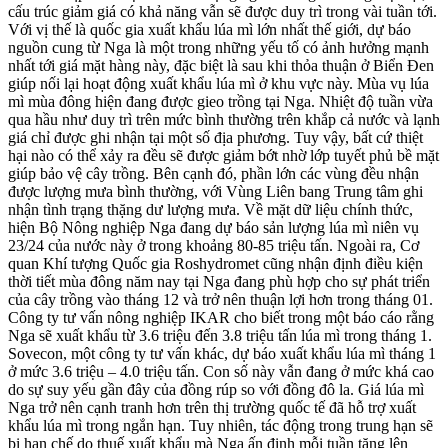
cấu trúc giảm giá có khả năng vẫn sẽ được duy trì trong vài tuần tới.
Với vị thế là quốc gia xuất khẩu lúa mì lớn nhất thế giới, dự báo
nguồn cung từ Nga là một trong những yếu tố có ảnh hưởng mạnh
nhất tới giá mặt hàng này, đặc biệt là sau khi thỏa thuận ở Biển Đen
giúp nối lại hoạt động xuất khẩu lúa mì ở khu vực này. Mùa vụ lúa
mì mùa đông hiện đang được gieo trồng tại Nga. Nhiệt độ tuần vừa
qua hầu như duy trì trên mức bình thường trên khắp cả nước và lạnh
giá chỉ được ghi nhận tại một số địa phương. Tuy vậy, bất cứ thiệt
hại nào có thể xảy ra đều sẽ được giảm bớt nhờ lớp tuyết phủ bề mặt
giúp bảo vệ cây trồng. Bên cạnh đó, phần lớn các vùng đều nhận
được lượng mưa bình thường, với Vùng Liên bang Trung tâm ghi
nhận tình trạng thặng dư lượng mưa. Về mặt dữ liệu chính thức,
hiện Bộ Nông nghiệp Nga đang dự báo sản lượng lúa mì niên vụ
23/24 của nước này ở trong khoảng 80-85 triệu tấn. Ngoài ra, Cơ
quan Khí tượng Quốc gia Roshydromet cũng nhận định điều kiện
thời tiết mùa đông năm nay tại Nga đang phù hợp cho sự phát triển
của cây trồng vào tháng 12 và trở nên thuận lợi hơn trong tháng 01.
Công ty tư vấn nông nghiệp IKAR cho biết trong một báo cáo rằng
Nga sẽ xuất khẩu từ 3.6 triệu đến 3.8 triệu tấn lúa mì trong tháng 1.
Sovecon, một công ty tư vấn khác, dự báo xuất khẩu lúa mì tháng 1
ở mức 3.6 triệu – 4.0 triệu tấn. Con số này vẫn đang ở mức khá cao
do sự suy yếu gần đây của đồng rúp so với đồng đô la. Giá lúa mì
Nga trở nên cạnh tranh hơn trên thị trường quốc tế đã hỗ trợ xuất
khẩu lúa mì trong ngắn hạn. Tuy nhiên, tác động trong trung hạn sẽ
bị hạn chế do thuế xuất khẩu mà Nga ấn định mỗi tuần tăng lên