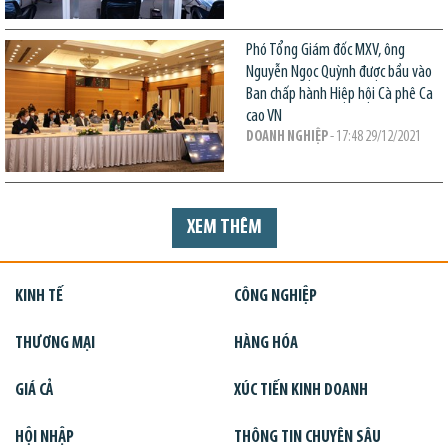
Phó Tổng Giám đốc MXV, ông
Nguyễn Ngọc Quỳnh được bầu vào
Ban chấp hành Hiệp hội Cà phê Ca
cao VN
DOANH NGHIỆP
- 17:48 29/12/2021
XEM THÊM
KINH TẾ
CÔNG NGHIỆP
THƯƠNG MẠI
HÀNG HÓA
GIÁ CẢ
XÚC TIẾN KINH DOANH
HỘI NHẬP
THÔNG TIN CHUYÊN SÂU