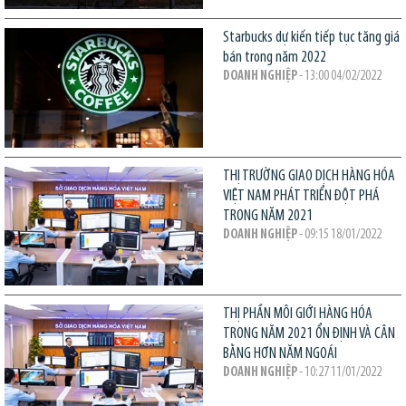
Starbucks dự kiến tiếp tục tăng giá
bán trong năm 2022
DOANH NGHIỆP
- 13:00 04/02/2022
THỊ TRƯỜNG GIAO DỊCH HÀNG HÓA
VIỆT NAM PHÁT TRIỂN ĐỘT PHÁ
TRONG NĂM 2021
DOANH NGHIỆP
- 09:15 18/01/2022
THỊ PHẦN MÔI GIỚI HÀNG HÓA
TRONG NĂM 2021 ỔN ĐỊNH VÀ CÂN
BẰNG HƠN NĂM NGOÁI
DOANH NGHIỆP
- 10:27 11/01/2022