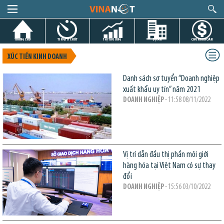
TRANG CHỦ
TIN GIỜ CHÓT
THỊ TRƯỜNG
DỰ ÁN
CHỨNG KHOÁN
XÚC TIẾN KINH DOANH
Danh sách sơ tuyển “Doanh nghiệp
xuất khẩu uy tín” năm 2021
DOANH NGHIỆP
- 11:58 08/11/2022
Vị trí dẫn đầu thị phần môi giới
hàng hóa tại Việt Nam có sự thay
đổi
DOANH NGHIỆP
- 15:56 03/10/2022