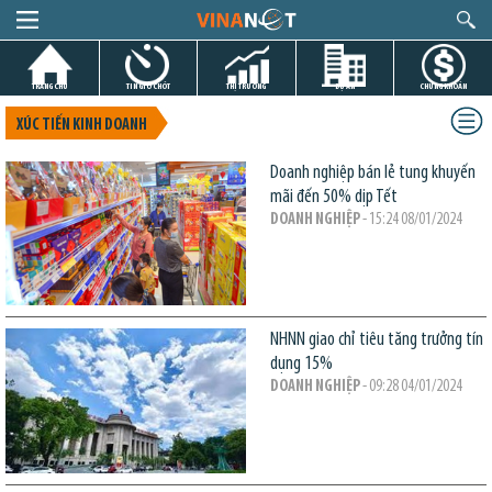
TRANG CHỦ
TIN GIỜ CHÓT
THỊ TRƯỜNG
DỰ ÁN
CHỨNG KHOÁN
XÚC TIẾN KINH DOANH
Doanh nghiệp bán lẻ tung khuyến
mãi đến 50% dịp Tết
DOANH NGHIỆP
- 15:24 08/01/2024
NHNN giao chỉ tiêu tăng trưởng tín
dụng 15%
DOANH NGHIỆP
- 09:28 04/01/2024