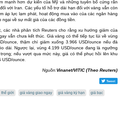
àm mạnh hơn dự kiến của Mỹ và những tuyên bố cứng rắn
ối với Iran. Các yếu tố hỗ trợ dài hạn đối với vàng vẫn còn
m áp lực lạm phát, hoạt động mua vào của các ngân hàng
o ngại về sự mất giá của các đồng tiền.
t, các nhà phân tích Reuters cho rằng xu hướng giảm của
gay vẫn chưa kết thúc. Giá vàng có thể tiếp tục lùi về vùng
SD/ounce, thậm chí giảm xuống 3.966 USD/ounce nếu đà
kéo dài. Ngược lại, vùng 4.199 USD/ounce đang là ngưỡng
trọng; nếu vượt qua mức này, giá có thể phục hồi lên khu
6 USD/ounce.
Nguồn:
Vinanet/VITIC (Theo Reuters)
Tweet
 thế giới
giá vàng giao ngay
giá vàng kỳ hạn
giá bạc