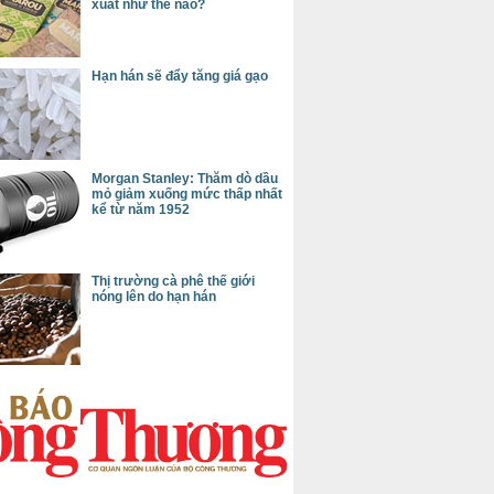
xuất như thế nào?
Hạn hán sẽ đẩy tăng giá gạo
Morgan Stanley: Thăm dò dầu
mỏ giảm xuống mức thấp nhất
kể từ năm 1952
Thị trường cà phê thế giới
nóng lên do hạn hán