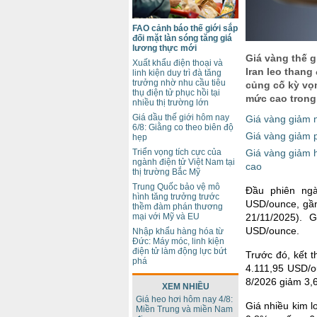
FAO cảnh báo thế giới sắp
đối mặt làn sóng tăng giá
lương thực mới
Giá vàng thế g
Xuất khẩu điện thoại và
Iran leo thang
linh kiện duy trì đà tăng
trưởng nhờ nhu cầu tiêu
củng cố kỳ vọn
thụ điện tử phục hồi tại
mức cao trong 
nhiều thị trường lớn
Giá dầu thế giới hôm nay
Giá vàng giảm n
6/8: Giằng co theo biên độ
Giá vàng giảm ph
hẹp
Triển vọng tích cực của
Giá vàng giảm h
ngành điện tử Việt Nam tại
cao
thị trường Bắc Mỹ
Trung Quốc bảo vệ mô
Đầu phiên ngà
hình tăng trưởng trước
USD/ounce, gần
thềm đàm phán thương
mại với Mỹ và EU
21/11/2025). 
USD/ounce.
Nhập khẩu hàng hóa từ
Đức: Máy móc, linh kiện
điện tử làm động lực bứt
Trước đó, kết 
phá
4.111,95 USD/o
8/2026 giảm 3,
XEM NHIỀU
Giá heo hơi hôm nay 4/8:
Giá nhiều kim l
Miền Trung và miền Nam