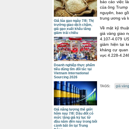
báo cáo việc l
của ông Trump đ
nguyên, bao gồ
trung ương và l
Giá lúa gạo ngày 7/8: Thị
trường giao dịch chậm,
Về mặt kỹ thuậ
giá gạo xuất khẩu tăng
giảm trái chiều
giá vàng giao n
4.107-4.079 U
giảm hiện tại 
kháng cự quan 
vực 4.228-4.24
Doanh nghiệp thực phẩm
tiêu dùng tìm đối tác tại
Vietnam International
Sourcing 2026
TAGS:
giá vàng
Giá năng lượng thế giới
hôm nay 7/8: Dầu đốt có
mức tăng giá kỷ lục từ
đầu năm đến nay trong bối
cảnh bất ổn tại Trung