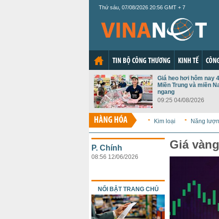
Thứ sáu, 07/08/2026 20:56 GMT + 7
TIN BỘ CÔNG THƯƠNG
KINH TẾ
CÔNG
Giá heo hơi hôm nay 4
Miền Trung và miền N
ngang
09:25 04/08/2026
HÀNG HÓA
Kim loại
Năng lượ
Giá vàn
P. Chính
08:56 12/06/2026
NỔI BẬT TRANG CHỦ