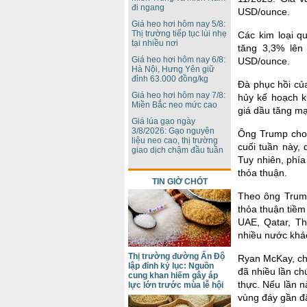
đi ngang
USD/ounce.
Giá heo hơi hôm nay 5/8:
Thị trường tiếp tục lùi nhẹ
Các kim loại q
tại nhiều nơi
tăng 3,3% lên
Giá heo hơi hôm nay 6/8:
USD/ounce.
Hà Nội, Hưng Yên giữ
đỉnh 63.000 đồng/kg
Đà phục hồi củ
Giá heo hơi hôm nay 7/8:
hủy kế hoạch kh
Miền Bắc neo mức cao
giá dầu tăng mạ
Giá lúa gạo ngày
3/8/2026: Gạo nguyên
Ông Trump cho 
liệu neo cao, thị trường
cuối tuần này,
giao dịch chậm đầu tuần
Tuy nhiên, phía
thỏa thuận.
TIN GIỜ CHÓT
Theo ông Trump
thỏa thuận tiềm
UAE, Qatar, Th
nhiều nước khá
Thị trường đường Ấn Độ
Ryan McKay, chi
lập đỉnh kỷ lục: Nguồn
đã nhiều lần ch
cung khan hiếm gây áp
thực. Nếu lần n
lực lớn trước mùa lễ hội
vùng đáy gần đ