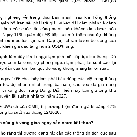
4,83 USD/ounce, bạch kim giảm 2,6% xuống 1.681,88
ng nghiêng về trạng thái bán mạnh sau khi Tổng thống
yên bố Iran sẽ "phải trả giá" vì kéo dài đàm phán và cảnh
n hành các cuộc tấn công mạnh nếu không đạt được thỏa
. Ngày 11/6, quân đội Mỹ tiếp tục mở thêm các đợt không
hiều mục tiêu tại Iran. Đáp lại, Tehran tuyên bố đóng cửa
, khiến giá dầu tăng hơn 2 USD/thùng.
nh làm dấy lên lo ngại lạm phát sẽ tiếp tục leo thang. Dù
ợc xem là công cụ phòng ngừa lạm phát, lãi suất cao lại
p dẫn của kim loại quý do vàng không mang lại lợi suất.
 ngày 10/6 cho thấy lạm phát tiêu dùng của Mỹ trong tháng
i tốc độ nhanh nhất trong ba năm, chủ yếu do giá năng
g vì xung đột Trung Đông. Diễn biến này làm gia tăng khả
uyên lãi suất ít nhất tới năm 2027.
FedWatch của CME, thị trường hiện đánh giá khoảng 67%
ng lãi suất vào tháng 12/2026.
 của giá vàng giao ngay vẫn chưa kết thúc?
cho rằng thị trường đang rất cần các thông tin tích cực sau