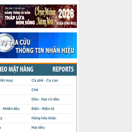
HEO MẶT HÀNG
REPORTS
Dệt may
Cà phê - Ca cao
Chè
Dầu - Hạt có dầu
- Nhiên liệu
Điện - Điện tử
ấy
Hàng hóa khác
u
Hạt tiêu