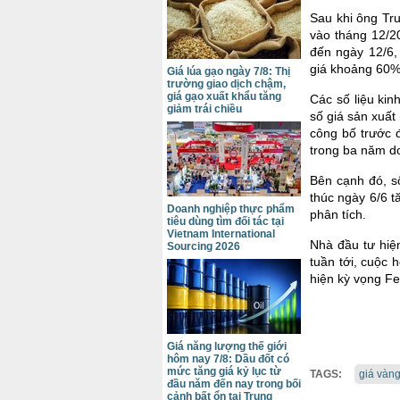
Sau khi ông Tru
vào tháng 12/2
đến ngày 12/6,
giá khoảng 60% 
Giá lúa gạo ngày 7/8: Thị
trường giao dịch chậm,
giá gạo xuất khẩu tăng
Các số liệu kin
giảm trái chiều
số giá sản xuất
công bố trước 
trong ba năm do
Bên cạnh đó, số
thúc ngày 6/6 
Doanh nghiệp thực phẩm
phân tích.
tiêu dùng tìm đối tác tại
Vietnam International
Nhà đầu tư hiệ
Sourcing 2026
tuần tới, cuộc 
hiện kỳ vọng Fe
Giá năng lượng thế giới
hôm nay 7/8: Dầu đốt có
mức tăng giá kỷ lục từ
TAGS:
giá vàng
đầu năm đến nay trong bối
cảnh bất ổn tại Trung