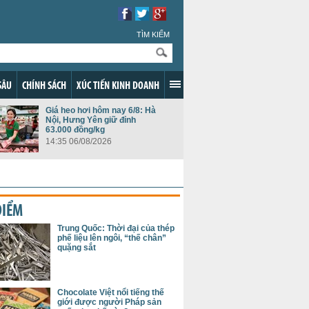
TÌM KIẾM
SÂU
CHÍNH SÁCH
XÚC TIẾN KINH DOANH
Giá heo hơi hôm nay 6/8: Hà
Nội, Hưng Yên giữ đỉnh
63.000 đồng/kg
14:35 06/08/2026
ĐIỂM
Trung Quốc: Thời đại của thép
phế liệu lên ngôi, “thế chân”
quặng sắt
Chocolate Việt nổi tiếng thế
giới được người Pháp sản