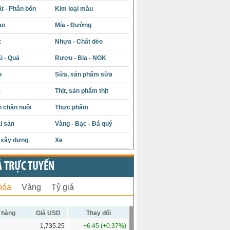
t - Phân bón
Kim loại màu
ạo
Mía - Đường
c
Nhựa - Chất dẻo
ủ - Quả
Rượu - Bia - NGK
p
Sữa, sản phẩm sữa
á
Thịt, sản phẩm thịt
 chăn nuôi
Thực phẩm
i sản
Vàng - Bạc - Đá quý
u xây dựng
Xe
Ả TRỰC TUYẾN
hóa
Vàng
Tỷ giá
 hàng
Giá USD
Thay đổi
1,735.25
+6.45 (+0.37%)