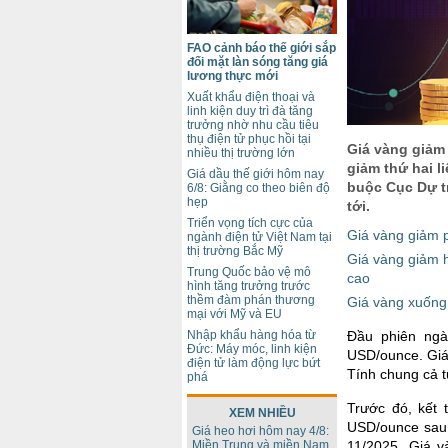
FAO cảnh báo thế giới sắp
đối mặt làn sóng tăng giá
lương thực mới
Xuất khẩu điện thoại và
linh kiện duy trì đà tăng
trưởng nhờ nhu cầu tiêu
thụ điện tử phục hồi tại
Giá vàng giảm
nhiều thị trường lớn
giảm thứ hai li
Giá dầu thế giới hôm nay
buộc Cục Dự t
6/8: Giằng co theo biên độ
hẹp
tới.
Triển vọng tích cực của
Giá vàng giảm ph
ngành điện tử Việt Nam tại
thị trường Bắc Mỹ
Giá vàng giảm h
Trung Quốc bảo vệ mô
cao
hình tăng trưởng trước
thềm đàm phán thương
Giá vàng xuống 
mại với Mỹ và EU
Đầu phiên ngà
Nhập khẩu hàng hóa từ
Đức: Máy móc, linh kiện
USD/ounce. Giá
điện tử làm động lực bứt
Tính chung cả 
phá
Trước đó, kết 
XEM NHIỀU
USD/ounce sau 
Giá heo hơi hôm nay 4/8:
11/2025. Giá 
Miền Trung và miền Nam