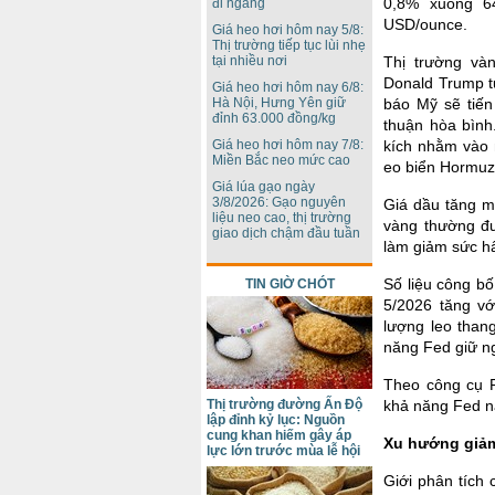
0,8% xuống 6
đi ngang
USD/ounce.
Giá heo hơi hôm nay 5/8:
Thị trường tiếp tục lùi nhẹ
tại nhiều nơi
Thị trường và
Donald Trump tu
Giá heo hơi hôm nay 6/8:
Hà Nội, Hưng Yên giữ
báo Mỹ sẽ tiế
đỉnh 63.000 đồng/kg
thuận hòa bình
Giá heo hơi hôm nay 7/8:
kích nhằm vào n
Miền Bắc neo mức cao
eo biển Hormuz
Giá lúa gạo ngày
3/8/2026: Gạo nguyên
Giá dầu tăng mạ
liệu neo cao, thị trường
vàng thường đư
giao dịch chậm đầu tuần
làm giảm sức hấ
Số liệu công bố
TIN GIỜ CHÓT
5/2026 tăng vớ
lượng leo than
năng Fed giữ ng
Theo công cụ 
Thị trường đường Ấn Độ
khả năng Fed nâ
lập đỉnh kỷ lục: Nguồn
cung khan hiếm gây áp
Xu hướng giảm
lực lớn trước mùa lễ hội
Giới phân tích 