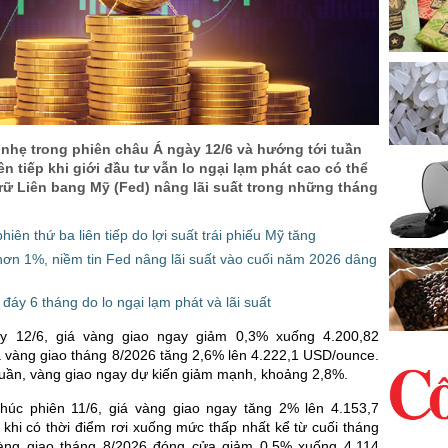
 nhẹ trong phiên châu Á ngày 12/6 và hướng tới tuần
ên tiếp khi giới đầu tư vẫn lo ngại lạm phát cao có thể
rữ Liên bang Mỹ (Fed) nâng lãi suất trong những tháng
iên thứ ba liên tiếp do lợi suất trái phiếu Mỹ tăng
ơn 1%, niềm tin Fed nâng lãi suất vào cuối năm 2026 dâng
đáy 6 tháng do lo ngại lạm phát và lãi suất
y 12/6, giá vàng giao ngay giảm 0,3% xuống 4.200,82
 vàng giao tháng 8/2026 tăng 2,6% lên 4.222,1 USD/ounce.
tuần, vàng giao ngay dự kiến giảm mạnh, khoảng 2,8%.
thúc phiên 11/6, giá vàng giao ngay tăng 2% lên 4.153,7
khi có thời điểm rơi xuống mức thấp nhất kể từ cuối tháng
vàng giao tháng 8/2026 đóng cửa giảm 0,5% xuống 4.114