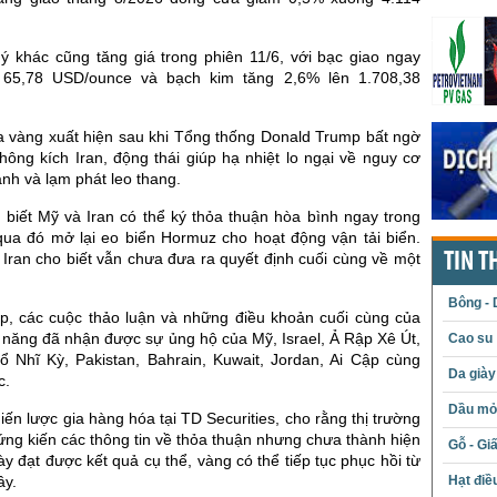
uý khác cũng tăng giá trong phiên 11/6, với bạc giao ngay
 65,78 USD/ounce và bạch kim tăng 2,6% lên 1.708,38
a vàng xuất hiện sau khi Tổng thống Donald Trump bất ngờ
ông kích Iran, động thái giúp hạ nhiệt lo ngại về nguy cơ
nh và lạm phát leo thang.
biết Mỹ và Iran có thể ký thỏa thuận hòa bình ngay trong
 qua đó mở lại eo biển Hormuz cho hoạt động vận tải biển.
 Iran cho biết vẫn chưa đưa ra quyết định cuối cùng về một
TIN T
Bông - 
, các cuộc thảo luận và những điều khoản cuối cùng của
 năng đã nhận được sự ủng hộ của Mỹ, Israel, Ả Rập Xê Út,
Cao su
ổ Nhĩ Kỳ, Pakistan, Bahrain, Kuwait, Jordan, Ai Cập cùng
Da giày
c.
Dầu mỏ 
ến lược gia hàng hóa tại TD Securities, cho rằng thị trường
ứng kiến các thông tin về thỏa thuận nhưng chưa thành hiện
Gỗ - Gi
ày đạt được kết quả cụ thể, vàng có thể tiếp tục phục hồi từ
ây.
Hạt điề