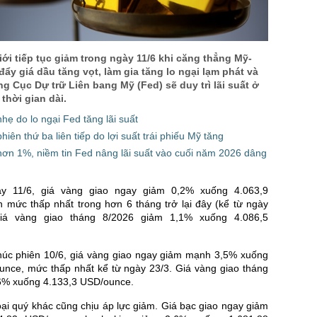
US Cott
London
iới tiếp tục giảm trong ngày 11/6 khi căng thẳng Mỹ-
US Coc
 đẩy giá dầu tăng vọt, làm gia tăng lo ngại lạm phát và
g Cục Dự trữ Liên bang Mỹ (Fed) sẽ duy trì lãi suất ở
Rough 
thời gian dài.
Nguồn Fi
hẹ do lo ngại Fed tăng lãi suất
iên thứ ba liên tiếp do lợi suất trái phiếu Mỹ tăng
ơn 1%, niềm tin Fed nâng lãi suất vào cuối năm 2026 dâng
y 11/6, giá vàng giao ngay giảm 0,2% xuống 4.063,9
 mức thấp nhất trong hơn 6 tháng trở lại đây (kể từ ngày
Giá vàng giao tháng 8/2026 giảm 1,1% xuống 4.086,5
thúc phiên 10/6, giá vàng giao ngay giảm mạnh 3,5% xuống
unce, mức thấp nhất kể từ ngày 23/3. Giá vàng giao tháng
6% xuống 4.133,3 USD/ounce.
oại quý khác cũng chịu áp lực giảm. Giá bạc giao ngay giảm