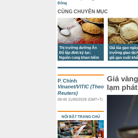
Đông
CÙNG CHUYÊN MỤC
Thị trường đường Ấn
Giá lúa gạo ngày
Độ lập đỉnh kỷ lục:
trường giao dịc
Nguồn cung khan hiếm
giá gạo xuất kh
gây áp lực lớn trước
giảm trái chiều
mùa lễ hội
Giá vàng
P. Chính
lạm phát 
Vinanet/VITIC (Theo
Reuters)
08:46 11/06/2026 (GMT+7)
NỔI BẬT TRANG CHỦ