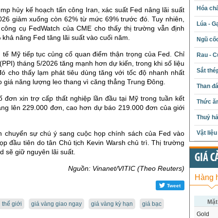
Hóa chấ
mp hủy kế hoạch tấn công Iran, xác suất Fed nâng lãi suất
026 giảm xuống còn 62% từ mức 69% trước đó. Tuy nhiên,
Lúa - G
 công cụ FedWatch của CME cho thấy thị trường vẫn định
khả năng Fed tăng lãi suất vào cuối năm.
Ngũ cố
h tế Mỹ tiếp tục củng cố quan điểm thận trọng của Fed. Chỉ
Rau - C
 (PPI) tháng 5/2026 tăng mạnh hơn dự kiến, trong khi số liệu
Sắt thé
đó cho thấy lạm phát tiêu dùng tăng với tốc độ nhanh nhất
 giá năng lượng leo thang vì căng thẳng Trung Đông.
Than đ
 đơn xin trợ cấp thất nghiệp lần đầu tại Mỹ trong tuần kết
Thức ăn
tăng lên 229.000 đơn, cao hơn dự báo 219.000 đơn của giới
Thuỷ hả
n chuyển sự chú ý sang cuộc họp chính sách của Fed vào
Vật liệ
họp đầu tiên do tân Chủ tịch Kevin Warsh chủ trì. Thị trường
d sẽ giữ nguyên lãi suất.
GIÁ C
Nguồn: Vinanet/VITIC (Theo Reuters)
Hàng 
Tweet
Mặt
 thế giới
giá vàng giao ngay
giá vàng kỳ hạn
giá bạc
Gold