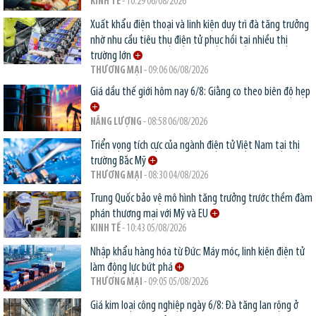
KINH TẾ
- 10:29 06/08/2026
Xuất khẩu điện thoại và linh kiện duy trì đà tăng trưởng
nhờ nhu cầu tiêu thụ điện tử phục hồi tại nhiều thị
trường lớn
THƯƠNG MẠI
- 09:06 06/08/2026
Giá dầu thế giới hôm nay 6/8: Giằng co theo biên độ hẹp
NĂNG LƯỢNG
- 08:58 06/08/2026
Triển vọng tích cực của ngành điện tử Việt Nam tại thị
trường Bắc Mỹ
THƯƠNG MẠI
- 08:30 04/08/2026
Trung Quốc bảo vệ mô hình tăng trưởng trước thềm đàm
phán thương mại với Mỹ và EU
KINH TẾ
- 10:43 05/08/2026
Nhập khẩu hàng hóa từ Đức: Máy móc, linh kiện điện tử
làm động lực bứt phá
THƯƠNG MẠI
- 09:05 05/08/2026
Giá kim loại công nghiệp ngày 6/8: Đà tăng lan rộng ở