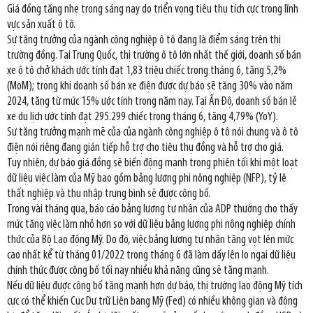
Giá đồng tăng nhẹ trong sáng nay do triển vọng tiêu thụ tích cực trong lĩnh
vực sản xuất ô tô.
Sự tăng trưởng của ngành công nghiệp ô tô đang là điểm sáng trên thị
trường đồng. Tại Trung Quốc, thị trường ô tô lớn nhất thế giới, doanh số bán
xe ô tô chở khách ước tính đạt 1,83 triệu chiếc trong tháng 6, tăng 5,2%
(MoM); trong khi doanh số bán xe điện được dự báo sẽ tăng 30% vào năm
2024, tăng từ mức 15% ước tính trong năm nay. Tại Ấn Độ, doanh số bán lẻ
xe du lịch ước tính đạt 295.299 chiếc trong tháng 6, tăng 4,79% (YoY).
Sự tăng trưởng mạnh mẽ của của ngành công nghiệp ô tô nói chung và ô tô
điện nói riêng đang gián tiếp hỗ trợ cho tiêu thụ đồng và hỗ trợ cho giá.
Tuy nhiên, dự báo giá đồng sẽ biến động mạnh trong phiên tối khi một loạt
dữ liệu việc làm của Mỹ bao gồm bảng lương phi nông nghiệp (NFP), tỷ lệ
thất nghiệp và thu nhập trung bình sẽ được công bố.
Trong vài tháng qua, báo cáo bảng lương tư nhân của ADP thường cho thấy
mức tăng việc làm nhỏ hơn so với dữ liệu bảng lương phi nông nghiệp chính
thức của Bộ Lao động Mỹ. Do đó, việc bảng lương tư nhân tăng vọt lên mức
cao nhất kể từ tháng 01/2022 trong tháng 6 đã làm dấy lên lo ngại dữ liệu
chính thức được công bố tối nay nhiều khả năng cũng sẽ tăng mạnh.
Nếu dữ liệu được công bố tăng mạnh hơn dự báo, thị trường lao động Mỹ tích
cực có thể khiến Cục Dự trữ Liên bang Mỹ (Fed) có nhiều không gian và động