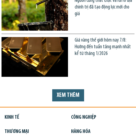
Nguồn cung thắt chặt và rủi ro địa
chính trị đã tạo động lực mới cho
giá
Giá vàng thế giới hôm nay 7/8:
Hướng đến tuần tăng mạnh nhất
kể từ tháng 1/2026
XEM THÊM
KINH TẾ
CÔNG NGHIỆP
THƯƠNG MẠI
HÀNG HÓA