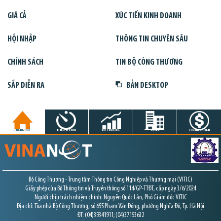
GIÁ CẢ
XÚC TIẾN KINH DOANH
HỘI NHẬP
THÔNG TIN CHUYÊN SÂU
CHÍNH SÁCH
TIN BỘ CÔNG THƯƠNG
SẮP DIỄN RA
BẢN DESKTOP
TRANG CHỦ
TIN GIỜ CHÓT
THỊ TRƯỜNG
DỰ ÁN
CHỨNG KHOÁN
Bộ Công Thương - Trung tâm Thông tin Công Nghiệp và Thương mại (VITIC)
Giấy phép của Bộ Thông tin và Truyền thông số 114/GP-TTĐT, cấp ngày 3/6/2024
Người chịu trách nhiệm chính: Nguyễn Quốc Lân, Phó Giám đốc VITIC
Địa chỉ: Tòa nhà Bộ Công Thương, số 655 Phạm Văn Đồng, phường Nghĩa Đô, Tp. Hà Nội
ĐT: (04)39341911; (04)37153632