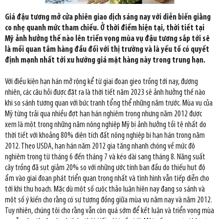
Giá đậu tương mở cửa phiên giao dịch sáng nay với diễn biến giằng
co nhẹ quanh mức tham chiếu. Ở thời điểm hiện tại, thời tiết tại
Mỹ ảnh hưởng thế nào lên triển vọng mùa vụ đậu tương sắp tới sẽ
là mối quan tâm hàng đầu đối với thị trường và là yếu tố có quyết
định mạnh nhất tới xu hướng giá mặt hàng này trong trung hạn.
Với điều kiện hạn hán mở rộng kể từ giai đoạn gieo trồng tới nay, đương
nhiên, các câu hỏi được đặt ra là thời tiết năm 2023 sẽ ảnh hưởng thế nào
khi so sánh tương quan với bức tranh tổng thể những năm trước. Mùa vụ của
Mỹ từng trải qua nhiều đợt hạn hán nghiêm trọng nhưng năm 2012 được
xem là một trong những năm nông nghiệp Mỹ bị ảnh hưởng tồi tệ nhất do
thời tiết với khoảng 80% diện tích đất nông nghiệp bị hạn hán trong năm
2012. Theo USDA, hạn hán năm 2012 gia tăng nhanh chóng về mức độ
nghiêm trọng từ tháng 6 đến tháng 7 và kéo dài sang tháng 8. Năng suất
cây trồng đã sụt giảm 20% so với những ước tính ban đầu do thiếu hụt độ
ẩm vào giai đoạn phát triển quan trọng nhất và tình hình vẫn tiếp diễn cho
tới khi thu hoạch. Mặc dù một số cuộc thảo luận hiện nay đang so sánh và
một số ý kiến cho rằng có sự tương đồng giữa mùa vụ năm nay và năm 2012.
Tuy nhiên, chúng tôi cho rằng vẫn còn quá sớm để kết luận và triển vọng mùa