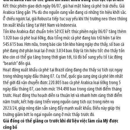
Kết thúc phiên giao dịch ngày 06/07, giá hai mặt hàng cà phê trái chiều. Giá
Arabica tăng gần 1% dù cho nguồn cung vẫn đang có những tín hiệu khởi sắc.
Ở chiều ngược lại, giá Robusta tiếp tuc suy yếu khi thị trường neo theo thông
tin xuất khẩu tăng tại Việt Nam và Indonesia.
Tồn kho Arabica đạt chuẩn trên Sở ICE kết thúc phiên ngày 06/07 tăng thêm
1.020 bao cà phê loại 60kg, đưa tổng mức cà phê đang lưu trữ hiện tại lên
545.615 bao. Hơn nữa, trong báo cáo tồn kho hàng ngày cho thấy, số bao cà
phê đang chờ phân loại lại ở mức 3.034 bao. Đây là tín hiệu tốt cho thấy tồn
kho còn có thể gia tăng trong thời gian tới, từ đó bổ sung yếu tố tác động
“bearish” đến giá.
Hoạt động xuất khẩu cà phê tại Brazil cũng đang cho thấy sự tích cực ngay
trong những ngày đầu tháng 07. Cụ thể, quốc gia cung ứng cà phê lớn nhất
thế giới đã vận chuyển được 220.805 bao cà phê Arabica loại 60kg trong 5
ngày đầu tháng 07, cao hơn mức 194.498 bao trong cùng thời điểm tháng
trước. Hoạt động thu hoạch diễn ra thuận lợi và nhanh hơn cùng thời điểm
năm trước, kết hợp cùng triển vọng nguồn cung tích cực trong niên vụ
2023/24, giúp nông dân sẵn sàng đẩy mạnh xuất khẩu. Điều này giúp thị
trường giảm bớt lo ngại nguồn cung ở mức thấp trước đó.
Giá đồng có thể giằng co trước khi dữ liệu việc làm của Mỹ được
công bố