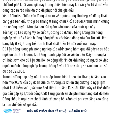
thể bứt phá khỏi vùng giá này trong phiên hôm nay khi các yếu tố vĩ mô vẫn
đang tạo ra rào cản lớn cho đà phục hồi của giá dầu.
Yếu tố “bullish” hiện vẫn đang là rủi ro về nguồn cung thu hẹp, và động thái
tăng giá bán dầu thô giao tháng 8 sang châu Á của Saudi Arabia minh chứng
cho những quyết tâm gia hạn cắt giảm sản lượng của quốc gia này.
Tối nay, Bộ Lao động Mỹ sẽ tiếp tục công bố dữ liệu bảng lương phi nông
nghiệp, yếu tố có ảnh hưởng đáng kể tới các hành động của Cục Dự trữ Liên
bang Mỹ (Fed) trong tiến trình thắt chặt tiền tệ nửa cuối năm nay.
Dữ liệu bảng lương phi nông nghiệp của ADP trong hôm qua đã gây ra sự bất
ngờ lớn cho thị trường khi tăng mạnh gấp đôi so với dự báo. Đây thường là
chỉ báo sớm cho dữ liệu của Bộ lao động Mỹ. Nhiều khả năng số người có việc
ngoài ngành nông nghiệp trong tháng 6 vào tối nay cũng sẽ cao hơn con số
dự báo 225.000.
Trong trường hợp này, nếu thu nhập trung bình theo giờ tháng 6 tăng cao
hơn mức 0,3% của dự đoán của thị trường, sẽ khiến thị trường lo ngại lạm
phát khó kiểm soát, và buộc Fed tiếp tục tăng lãi suất. Điều này có thể khiến
giá dầu gặp áp lực bởi đồng USD tăng giá khiến chi phí mua hàng đắt đỏ hơn.
Đồng thời, lo ngại suy thoái kinh tế trong bối cảnh chi phí vay tăng cao cũng
là hạn chế đối với giá dầu.