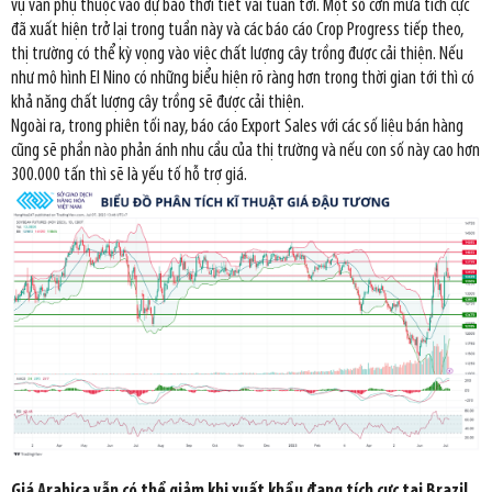
vụ vẫn phụ thuộc vào dự báo thời tiết vài tuần tới. Một số cơn mưa tích cực
đã xuất hiện trở lại trong tuần này và các báo cáo Crop Progress tiếp theo,
thị trường có thể kỳ vọng vào việc chất lượng cây trồng được cải thiện. Nếu
như mô hình El Nino có những biểu hiện rõ ràng hơn trong thời gian tới thì có
khả năng chất lượng cây trồng sẽ được cải thiện.
Ngoài ra, trong phiên tối nay, báo cáo Export Sales với các số liệu bán hàng
cũng sẽ phần nào phản ánh nhu cầu của thị trường và nếu con số này cao hơn
300.000 tấn thì sẽ là yếu tố hỗ trợ giá.
Giá Arabica vẫn có thể giảm khi xuất khẩu đang tích cực tại Brazil