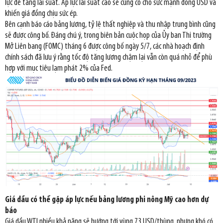
lực để tăng lãi suất. Áp lực lãi suất cao sẽ củng cố cho sức mạnh đồng USD và
khiến giá đồng chịu sức ép.
Bên cạnh báo cáo bảng lương, tỷ lệ thất nghiệp và thu nhập trung bình cũng
sẽ được công bố. Đáng chú ý, trong biên bản cuộc họp của Ủy ban Thị trường
Mở Liên bang (FOMC) tháng 6 được công bố ngày 5/7, các nhà hoạch định
chính sách đã lưu ý rằng tốc độ tăng lương chậm lại vẫn còn quá nhỏ để phù
hợp với mục tiêu lạm phát 2% của Fed.
Giá dầu có thể gặp áp lực nếu bảng lương phi nông Mỹ cao hơn dự
báo
Giá dầu WTI nhiều khả năng sẽ hướng tới vùng 73 USD/thùng, nhưng khó có