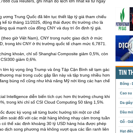
,7888 của Reuters, ghi nhận độ lệch lớn nhất kể từ ngày
 ương Trung Quốc đã liên tục thiết lập tỷ giá tham chiếu
 kể từ tháng 11/2025, động thái được thị trường cho là
ng quá mạnh của đồng CNY và duy trì ổn định tỷ giá.
 (theo giờ Việt Nam), CNY trong nước giao dịch ở mức
, trong khi CNY ở thị trường quốc tế chạm mức 6,7871.
g chứng khoán, chỉ số Shanghai Composite giảm 0,5%, còn
p CSI300 giảm 0,6%.
ần lớn kỳ vọng ông Trump và ông Tập Cận Bình sẽ tạm gác
TIN T
thương mại trong cuộc gặp lần này và tập trung nhiều hơn
 đang bùng nổ cũng như khả năng Mỹ nới lỏng các hạn chế
Bông - 
Cao su
icial Intelligence diễn biến tích cực hơn thị trường chung khi
%, trong khi chỉ số CSI Cloud Computing 50 tăng 1,5%.
Da giày
ốc được kỳ vọng sẽ từng bước hướng tới một cơ chế
Dầu mỏ 
iểm soát đối với các mặt hàng không nhạy cảm trong tuần
Gỗ - Gi
ên có thể xác định khoảng 30 tỷ USD hàng hóa được phép
ao dịch song phương mà không vượt qua các lằn ranh liên
Hạt điề