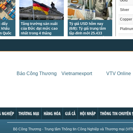
Gold
Silver
Copper
c đẩy
Tăng trưởng sản xuất
Tỷ giá USD hôm nay
t khẩu
của Đức đạt mức cao
(6/8): Tỷ giá trung tâm
Platinu
àn Quốc
nhất trong 4 tháng
lập đỉnh mới 25.433
háng
đồng, DXY xuống mức
Palladi
thấp nhất 7 tuần
Crude O
Brent Oi
Natural
Báo Công Thương
Vietnamexport
VTV Online
Gasoli
London 
US Whe
THỊ 
US Cor
Trong
 NGHIỆP
THƯƠNG MẠI
HÀNG HÓA
GIÁ CẢ
HỘI NHẬP
THÔNG TIN CHUYÊN 
US Soy
US Coff
Chỉ
Bộ Công Thương - Trung tâm Thông tin Công Nghiệp và Thương mại (VIT