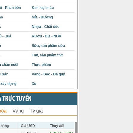
t - Phân bón
Kim loại màu
ạo
Mía - Đường
c
Nhựa - Chất dẻo
ủ - Quả
Rượu - Bia - NGK
p
Sữa, sản phẩm sữa
á
Thịt, sản phẩm thịt
 chăn nuôi
Thực phẩm
i sản
Vàng - Bạc - Đá quý
u xây dựng
Xe
Ả TRỰC TUYẾN
hóa
Vàng
Tỷ giá
 hàng
Giá USD
Thay đổi