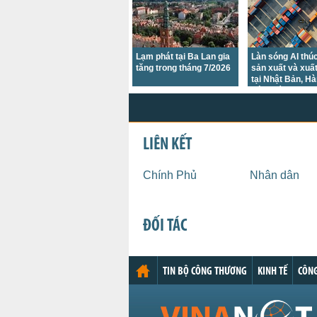
Lạm phát tại Ba Lan gia
Làn sóng AI thú
tăng trong tháng 7/2026
sản xuất và xuấ
tại Nhật Bản, H
bứt phá trong t
7/2026
LIÊN KẾT
Chính Phủ
Nhân dân
ĐỐI TÁC
TIN BỘ CÔNG THƯƠNG
KINH TẾ
CÔNG