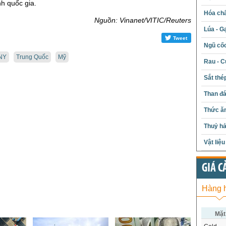
h quốc gia.
Hóa chấ
Nguồn: Vinanet/VITIC/Reuters
Lúa - G
Tweet
Ngũ cố
NY
Trung Quốc
Mỹ
Rau - C
Sắt thé
Than đ
Thức ăn
Thuỷ hả
Vật liệ
GIÁ C
Hàng 
Mặt