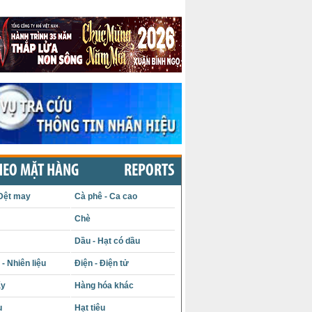
HEO MẶT HÀNG
REPORTS
Dệt may
Cà phê - Ca cao
Chè
Dầu - Hạt có dầu
- Nhiên liệu
Điện - Điện tử
ấy
Hàng hóa khác
u
Hạt tiêu