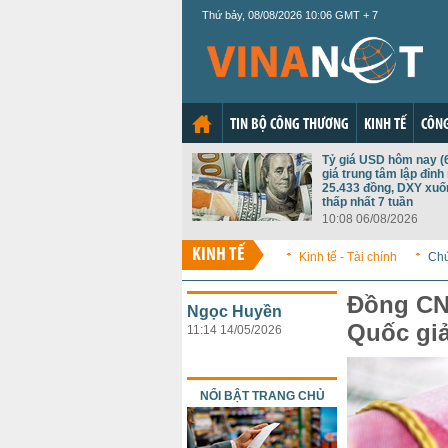
Thứ bảy, 08/08/2026 10:06 GMT + 7
TIN BỘ CÔNG THƯƠNG
KINH TẾ
CÔNG
Tỷ giá USD hôm nay (6
giá trung tâm lập đỉnh
25.433 đồng, DXY xu
thấp nhất 7 tuần
10:08 06/08/2026
KINH TẾ
Kinh tế - Tài chính
Ch
Đồng CN
Ngọc Huyền
Quốc gi
11:14 14/05/2026
NỔI BẬT TRANG CHỦ