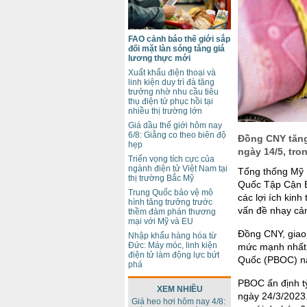
FAO cảnh báo thế giới sắp
đối mặt làn sóng tăng giá
lương thực mới
Xuất khẩu điện thoại và
linh kiện duy trì đà tăng
trưởng nhờ nhu cầu tiêu
thụ điện tử phục hồi tại
nhiều thị trường lớn
Giá dầu thế giới hôm nay
6/8: Giằng co theo biên độ
Đồng CNY tăng
hẹp
ngày 14/5, tro
Triển vọng tích cực của
ngành điện tử Việt Nam tại
Tổng thống Mỹ 
thị trường Bắc Mỹ
Quốc Tập Cận Bì
Trung Quốc bảo vệ mô
các lợi ích kinh
hình tăng trưởng trước
vấn đề nhạy cả
thềm đàm phán thương
mại với Mỹ và EU
Đồng CNY, giao 
Nhập khẩu hàng hóa từ
Đức: Máy móc, linh kiện
mức mạnh nhất 
điện tử làm động lực bứt
Quốc (PBOC) nâ
phá
PBOC ấn định t
XEM NHIỀU
ngày 24/3/2023
Giá heo hơi hôm nay 4/8: