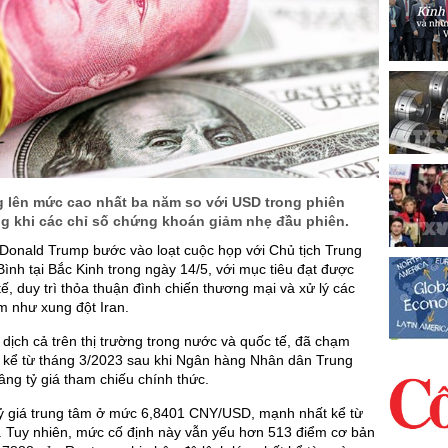
 lên mức cao nhất ba năm so với USD trong phiên
ng khi các chỉ số chứng khoán giảm nhẹ đầu phiên.
Donald Trump bước vào loạt cuộc họp với Chủ tịch Trung
nh tại Bắc Kinh trong ngày 14/5, với mục tiêu đạt được
 tế, duy trì thỏa thuận đình chiến thương mại và xử lý các
m như xung đột Iran.
dịch cả trên thị trường trong nước và quốc tế, đã chạm
kể từ tháng 3/2023 sau khi Ngân hàng Nhân dân Trung
ng tỷ giá tham chiếu chính thức.
ỷ giá trung tâm ở mức 6,8401 CNY/USD, mạnh nhất kể từ
. Tuy nhiên, mức cố định này vẫn yếu hơn 513 điểm cơ bản