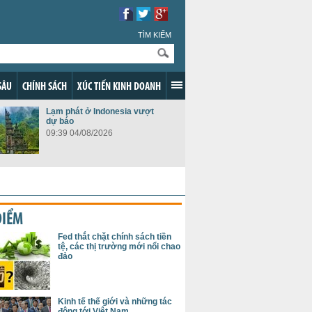
TÌM KIẾM
SÂU
CHÍNH SÁCH
XÚC TIẾN KINH DOANH
Lạm phát ở Indonesia vượt
dự báo
09:39 04/08/2026
ĐIỂM
Fed thắt chặt chính sách tiền
tệ, các thị trường mới nổi chao
đảo
Kinh tế thế giới và những tác
động tới Việt Nam