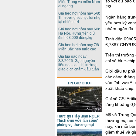
so với dự báo 6
Miền Trung và miền Nam
đi ngang
2/3.
Giá heo hơi hôm nay 5/8:
Ngân hàng trung
Thị trường tiếp tục lùi nhẹ
tại nhiều nơi
yếu hơn kỳ vọng
nhằm ngăn đà tă
Giá heo hơi hôm nay 6/8:
Hà Nội, Hưng Yên giữ
đỉnh 63.000 đồng/kg
Tính đến 09h05
6,7887 CNY/USD
Giá heo hơi hôm nay 7/8:
Miền Bắc neo mức cao
Trên thị trườn
Giá lúa gạo ngày
chỉ số blue-chi
3/8/2026: Gạo nguyên
liệu neo cao, thị trường
giao dịch chậm đầu tuần
Giới đầu tư ph
các căng thẳng 
vào lĩnh vực AI
TIN GIỜ CHÓT
xuất khẩu chip.
Chỉ số CSI Artif
tăng khoảng 0,8
Mỹ và Trung Qu
Thực thi Hiệp định RCEP:
thương mại có k
Thích ứng với ‘làn sóng’
phòng vệ thương mại
này, khi mỗi b
giảm thuế và gi