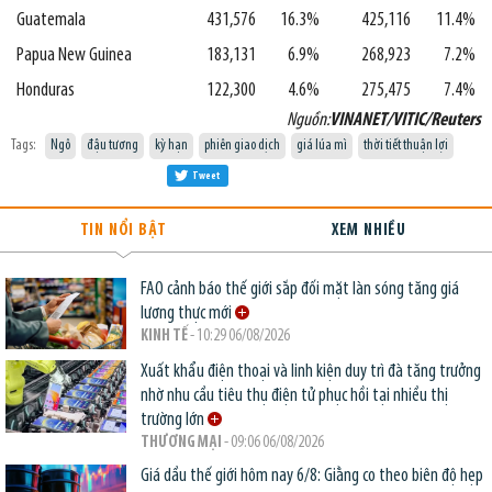
Guatemala
431,576
16.3%
425,116
11.4%
Papua New Guinea
183,131
6.9%
268,923
7.2%
Honduras
122,300
4.6%
275,475
7.4%
Nguồn:
VINANET/VITIC/Reuters
Tags:
Ngô
đậu tương
kỳ hạn
phiên giao dịch
giá lúa mì
thời tiết thuận lợi
Tweet
TIN NỔI BẬT
XEM NHIỀU
FAO cảnh báo thế giới sắp đối mặt làn sóng tăng giá
lương thực mới
KINH TẾ
- 10:29 06/08/2026
Xuất khẩu điện thoại và linh kiện duy trì đà tăng trưởng
nhờ nhu cầu tiêu thụ điện tử phục hồi tại nhiều thị
trường lớn
THƯƠNG MẠI
- 09:06 06/08/2026
Giá dầu thế giới hôm nay 6/8: Giằng co theo biên độ hẹp