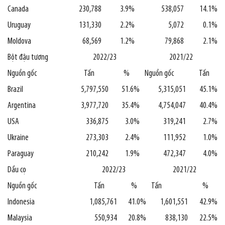
Canada
230,788
3.9%
538,057
14.1%
Uruguay
131,330
2.2%
5,072
0.1%
Moldova
68,569
1.2%
79,868
2.1%
Bột đậu tương
2022/23
2021/22
Nguồn gốc
Tấn
%
Nguồn gốc
Tấn
Brazil
5,797,550
51.6%
5,315,051
45.1%
Argentina
3,977,720
35.4%
4,754,047
40.4%
USA
336,875
3.0%
319,241
2.7%
Ukraine
273,303
2.4%
111,952
1.0%
Paraguay
210,242
1.9%
472,347
4.0%
Dầu cọ
2022/23
2021/22
Nguồn gốc
Tấn
%
Tấn
%
Indonesia
1,085,761
41.0%
1,601,551
42.9%
Malaysia
550,934
20.8%
838,130
22.5%