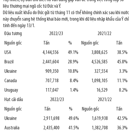
liệu thương mại ngũ cốc từ Đức và Ý.
Dữ liệu xuất khẩu do Đức gửi từ tháng 11 có thể không chính xác sau khi nước
này chuyển sang hệ thống khai báo mới, trong khi dữ liệu nhập khẩu của Ý chỉ
tính đến ngày 13/1.
Đậu tương
2022/23
2021/22
Nguồn gốc
Tấn
%
Nguồn gốc
Tấn
USA
4,144,556
49.1%
3,808,625
38.5%
Brazil
2,441,604
28.9%
4,526,585
45.8%
Ukraine
909,350
10.8%
327,554
3.3%
Canada
707,718
8.4%
1,098,105
11.1%
Uruguay
117,047
1.4%
16,529
0.2%
Hạt cải dầu
2022/23
2021/22
Nguồn gốc
Tấn
%
Nguồn gốc
Tấn
Ukraine
2,911,698
49.6%
1,619,938
42.5%
Australia
2,435,400
41.5%
1,382,708
36.3%