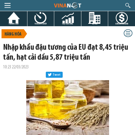
TRANG CHỦ
TIN GIỜ CHÓT
THỊ TRƯỜNG
DỰ ÁN
CHỨNG KHOÁN
HÀNG HÓA
Nhập khẩu đậu tương của EU đạt 8,45 triệu
tấn, hạt cải dầu 5,87 triệu tấn
10:23 22/03/2023
Tweet