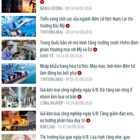
NĂNG LƯỢNG
- 08:58 06/08/2026
Triển vọng tích cực của ngành điện tử Việt Nam tại thị
trường Bắc Mỹ
THƯƠNG MẠI
- 08:30 04/08/2026
Trung Quốc bảo vệ mô hình tăng trưởng trước thềm đàm
phán thương mại với Mỹ và EU
KINH TẾ
- 10:43 05/08/2026
Nhập khẩu hàng hóa từ Đức: Máy móc, linh kiện điện tử
làm động lực bứt phá
THƯƠNG MẠI
- 09:05 05/08/2026
Giá kim loại công nghiệp ngày 6/8: Đà tăng lan rộng ở
nhóm kim loại cơ bản
CÔNG NGHIỆP
- 10:59 06/08/2026
Giá kim loại công nghiệp ngày 6/8: Tăng giảm đan xen,
xu hướng phân hóa duy trì
KIM LOẠI
- 10:47 06/08/2026
Thị trường lúa gạo ngày 6/8: Lúa tươi tăng nhẹ, gạo