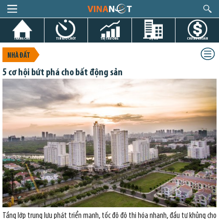
TRANG CHỦ
TIN GIỜ CHÓT
THỊ TRƯỜNG
DỰ ÁN
CHỨNG KHOÁN
NHÀ ĐẤT
5 cơ hội bứt phá cho bất động sản
Tầng lớp trung lưu phát triển mạnh, tốc độ đô thị hóa nhanh, đầu tư khủng cho