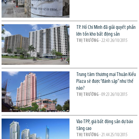
TP. Hồ Chí Minh đã giải quyết phần
lớn tồn kho bất động sản
THỊ TRƯỜNG
- 22:43 26/10/2015
Trung tâm thương mại Thuận Kiều
Plaza sẽ được “đánh sập” như thế
nào?
THỊ TRƯỜNG
- 09:23 26/10/2015
Vào TPP, giá bất động sản dự báo
tăng cao
THỊ TRƯỜNG
- 21:44 25/10/2015