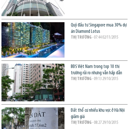
Quỹ đầu tư Singapore mua 30% dự
án Diamond Lotus
THỊ TRƯỜNG
- 07:44 02/11/2015
BĐS Việt Nam trong top 10 thị
trường rủi ro nhưng vẫn hấp dẫn
THỊ TRƯỜNG
- 09:13 29/10/2015
Đất thổ cư nhiều khu vực ở Hà Nội
giảm giá
THỊ TRƯỜNG
- 08:27 29/10/2015