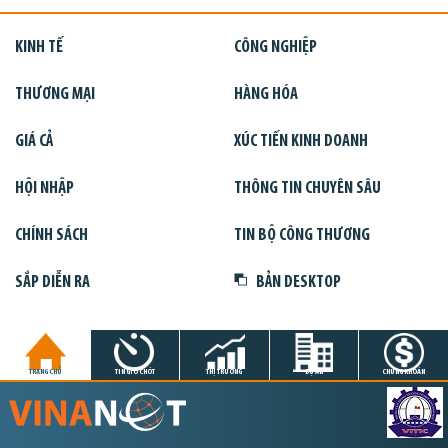
KINH TẾ
CÔNG NGHIỆP
THƯƠNG MẠI
HÀNG HÓA
GIÁ CẢ
XÚC TIẾN KINH DOANH
HỘI NHẬP
THÔNG TIN CHUYÊN SÂU
CHÍNH SÁCH
TIN BỘ CÔNG THƯƠNG
SẮP DIỄN RA
BẢN DESKTOP
TRANG CHỦ
TIN GIỜ CHÓT
THỊ TRƯỜNG
DỰ ÁN
CHỨNG KHOÁN