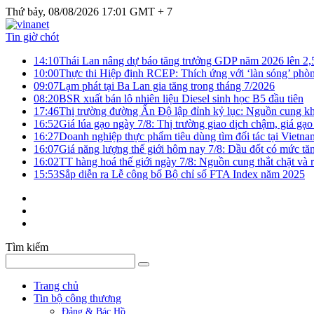
Thứ bảy, 08/08/2026 17:01 GMT + 7
Tin giờ chót
14:10
Thái Lan nâng dự báo tăng trưởng GDP năm 2026 lên 2
10:00
Thực thi Hiệp định RCEP: Thích ứng với ‘làn sóng’ phò
09:07
Lạm phát tại Ba Lan gia tăng trong tháng 7/2026
08:20
BSR xuất bán lô nhiên liệu Diesel sinh học B5 đầu tiên
17:46
Thị trường đường Ấn Độ lập đỉnh kỷ lục: Nguồn cung kha
16:52
Giá lúa gạo ngày 7/8: Thị trường giao dịch chậm, giá gạo
16:27
Doanh nghiệp thực phẩm tiêu dùng tìm đối tác tại Vietna
16:07
Giá năng lượng thế giới hôm nay 7/8: Dầu đốt có mức tăn
16:02
TT hàng hoá thế giới ngày 7/8: Nguồn cung thắt chặt và rủ
15:53
Sắp diễn ra Lễ công bố Bộ chỉ số FTA Index năm 2025
Tìm kiếm
Trang chủ
Tin bộ công thương
Đảng & Bác Hồ