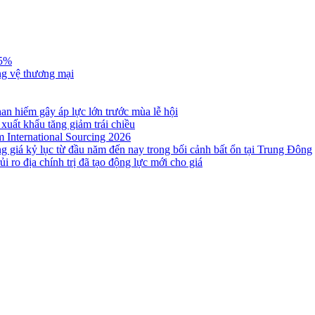
,5%
ng vệ thương mại
n hiếm gây áp lực lớn trước mùa lễ hội
 xuất khẩu tăng giảm trái chiều
m International Sourcing 2026
g giá kỷ lục từ đầu năm đến nay trong bối cảnh bất ổn tại Trung Đông
i ro địa chính trị đã tạo động lực mới cho giá