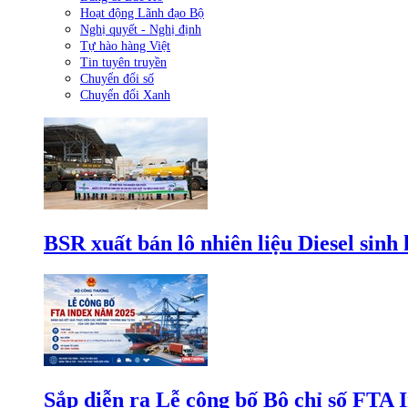
Hoạt động Lãnh đạo Bộ
Nghị quyết - Nghị định
Tự hào hàng Việt
Tin tuyên truyền
Chuyển đổi số
Chuyển đổi Xanh
BSR xuất bán lô nhiên liệu Diesel sinh
Sắp diễn ra Lễ công bố Bộ chỉ số FTA