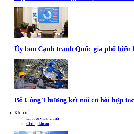
Ủy ban Cạnh tranh Quốc gia phổ biến L
Bộ Công Thương kết nối cơ hội hợp tác
Kinh tế
Kinh tế - Tài chính
Chứng khoán