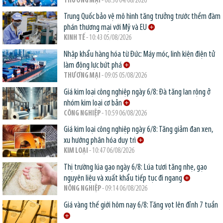
THƯƠNG MẠI
- 08:30 04/08/2026
Trung Quốc bảo vệ mô hình tăng trưởng trước thềm đàm
phán thương mại với Mỹ và EU
KINH TẾ
- 10:43 05/08/2026
Nhập khẩu hàng hóa từ Đức: Máy móc, linh kiện điện tử
làm động lực bứt phá
THƯƠNG MẠI
- 09:05 05/08/2026
Giá kim loại công nghiệp ngày 6/8: Đà tăng lan rộng ở
nhóm kim loại cơ bản
CÔNG NGHIỆP
- 10:59 06/08/2026
Giá kim loại công nghiệp ngày 6/8: Tăng giảm đan xen,
xu hướng phân hóa duy trì
KIM LOẠI
- 10:47 06/08/2026
Thị trường lúa gạo ngày 6/8: Lúa tươi tăng nhẹ, gạo
nguyên liệu và xuất khẩu tiếp tục đi ngang
NÔNG NGHIỆP
- 09:14 06/08/2026
Giá vàng thế giới hôm nay 6/8: Tăng vọt lên đỉnh 7 tuần