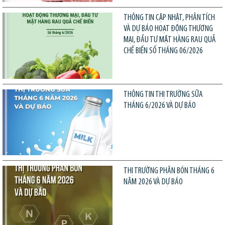
THÔNG TIN CẬP NHẬT, PHÂN TÍCH
VÀ DỰ BÁO HOẠT ĐỘNG THƯƠNG
MẠI, ĐẦU TƯ MẶT HÀNG RAU QUẢ
CHẾ BIẾN SỐ THÁNG 06/2026
THÔNG TIN THỊ TRƯỜNG SỮA
THÁNG 6/2026 VÀ DỰ BÁO
THỊ TRƯỜNG PHÂN BÓN THÁNG 6
NĂM 2026 VÀ DỰ BÁO