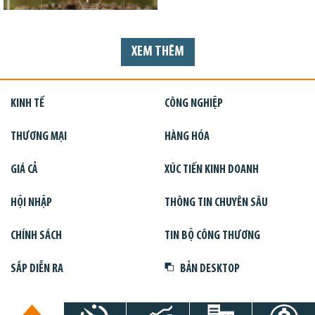
XEM THÊM
KINH TẾ
CÔNG NGHIỆP
THƯƠNG MẠI
HÀNG HÓA
GIÁ CẢ
XÚC TIẾN KINH DOANH
HỘI NHẬP
THÔNG TIN CHUYÊN SÂU
CHÍNH SÁCH
TIN BỘ CÔNG THƯƠNG
SẮP DIỄN RA
BẢN DESKTOP