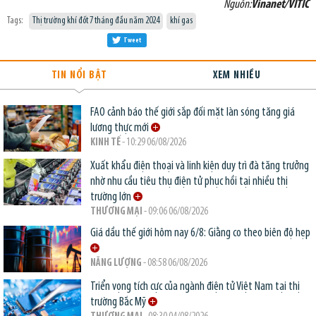
Nguồn:
Vinanet/VITIC
Tags:
Thị trường khí đốt 7 tháng đầu năm 2024
khí gas
Tweet
TIN NỔI BẬT
XEM NHIỀU
FAO cảnh báo thế giới sắp đối mặt làn sóng tăng giá
lương thực mới
KINH TẾ
- 10:29 06/08/2026
Xuất khẩu điện thoại và linh kiện duy trì đà tăng trưởng
nhờ nhu cầu tiêu thụ điện tử phục hồi tại nhiều thị
trường lớn
THƯƠNG MẠI
- 09:06 06/08/2026
Giá dầu thế giới hôm nay 6/8: Giằng co theo biên độ hẹp
NĂNG LƯỢNG
- 08:58 06/08/2026
Triển vọng tích cực của ngành điện tử Việt Nam tại thị
trường Bắc Mỹ