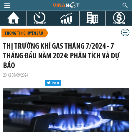
TRANG CHỦ
TIN GIỜ CHÓT
THỊ TRƯỜNG
DỰ ÁN
CHỨNG KHOÁN
THÔNG TIN CHUYÊN SÂU
THỊ TRƯỜNG KHÍ GAS THÁNG 7/2024 - 7
THÁNG ĐẦU NĂM 2024: PHÂN TÍCH VÀ DỰ
BÁO
20:42 08/09/2024
Tweet