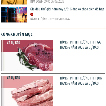
KIM LOẠI
- 09:06 06/08/2026
Giá dầu thế giới hôm nay 6/8: Giằng co theo biên độ hẹp
NĂNG LƯỢNG
- 08:58 06/08/2026
CÙNG CHUYÊN MỤC
THÔNG TIN THỊ TRƯỜNG THỊT GÀ
THÁNG 6 NĂM 2026 VÀ DỰ BÁO
THÔNG TIN THỊ TRƯỜNG THỊT LỢN
THÁNG 6 NĂM 2026 VÀ DỰ BÁO