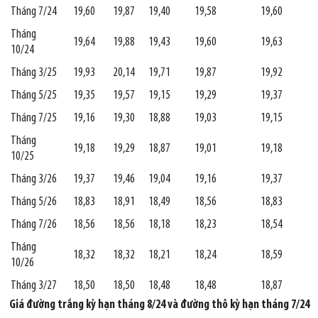
Tháng 7/24
19,60
19,87
19,40
19,58
19,60
Tháng
19,64
19,88
19,43
19,60
19,63
10/24
Tháng 3/25
19,93
20,14
19,71
19,87
19,92
Tháng 5/25
19,35
19,57
19,15
19,29
19,37
Tháng 7/25
19,16
19,30
18,88
19,03
19,15
Tháng
19,18
19,29
18,87
19,01
19,18
10/25
Tháng 3/26
19,37
19,46
19,04
19,16
19,37
Tháng 5/26
18,83
18,91
18,49
18,56
18,83
Tháng 7/26
18,56
18,56
18,18
18,23
18,54
Tháng
18,32
18,32
18,21
18,24
18,59
10/26
Tháng 3/27
18,50
18,50
18,48
18,48
18,87
Giá đường trắng kỳ hạn tháng 8/24 và đường thô kỳ hạn tháng 7/24