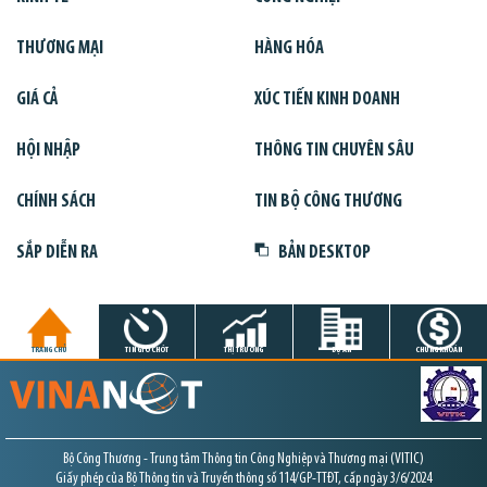
THƯƠNG MẠI
HÀNG HÓA
GIÁ CẢ
XÚC TIẾN KINH DOANH
HỘI NHẬP
THÔNG TIN CHUYÊN SÂU
CHÍNH SÁCH
TIN BỘ CÔNG THƯƠNG
SẮP DIỄN RA
BẢN DESKTOP
TRANG CHỦ
TIN GIỜ CHÓT
THỊ TRƯỜNG
DỰ ÁN
CHỨNG KHOÁN
Bộ Công Thương - Trung tâm Thông tin Công Nghiệp và Thương mại (VITIC)
Giấy phép của Bộ Thông tin và Truyền thông số 114/GP-TTĐT, cấp ngày 3/6/2024