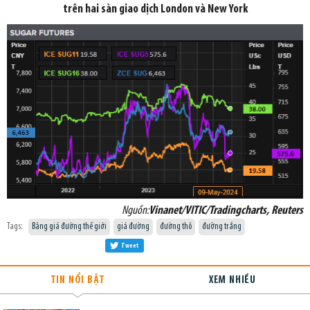
trên hai sàn giao dịch London và New York
Nguồn:
Vinanet/VITIC/Tradingcharts, Reuters
Tags:
Bảng giá đường thế giới
giá đường
đường thô
đường trắng
Tweet
TIN NỔI BẬT
XEM NHIỀU