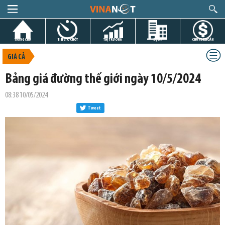
TRANG CHỦ
TIN GIỜ CHÓT
THỊ TRƯỜNG
DỰ ÁN
CHỨNG KHOÁN
GIÁ CẢ
Bảng giá đường thế giới ngày 10/5/2024
08:38 10/05/2024
Tweet