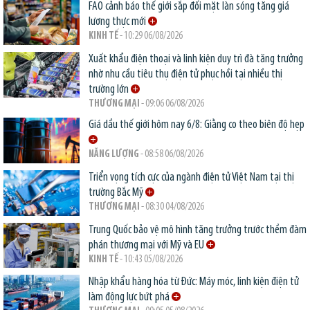
FAO cảnh báo thế giới sắp đối mặt làn sóng tăng giá
lương thực mới
KINH TẾ
- 10:29 06/08/2026
Xuất khẩu điện thoại và linh kiện duy trì đà tăng trưởng
nhờ nhu cầu tiêu thụ điện tử phục hồi tại nhiều thị
trường lớn
THƯƠNG MẠI
- 09:06 06/08/2026
Giá dầu thế giới hôm nay 6/8: Giằng co theo biên độ hẹp
NĂNG LƯỢNG
- 08:58 06/08/2026
Triển vọng tích cực của ngành điện tử Việt Nam tại thị
trường Bắc Mỹ
THƯƠNG MẠI
- 08:30 04/08/2026
Trung Quốc bảo vệ mô hình tăng trưởng trước thềm đàm
phán thương mại với Mỹ và EU
KINH TẾ
- 10:43 05/08/2026
Nhập khẩu hàng hóa từ Đức: Máy móc, linh kiện điện tử
làm động lực bứt phá