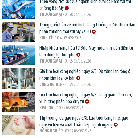
Triển vọng tích cực của ngành điện tử Việt Nam tại thị
trường Bắc Mỹ
THƯƠNG MẠI
- 08:30 04/08/2026
Trung Quốc bảo vệ mô hình tăng trưởng trước thềm đàm
phán thương mại với Mỹ và EU
KINH TẾ
- 10:43 05/08/2026
Nhập khẩu hàng hóa từ Đức: Máy móc, linh kiện điện tử
làm động lực bứt phá
THƯƠNG MẠI
- 09:05 05/08/2026
Giá kim loại công nghiệp ngày 6/8: Đà tăng lan rộng ở
nhóm kim loại cơ bản
CÔNG NGHIỆP
- 10:59 06/08/2026
Giá kim loại công nghiệp ngày 6/8: Tăng giảm đan xen,
xu hướng phân hóa duy trì
KIM LOẠI
- 10:47 06/08/2026
Thị trường lúa gạo ngày 6/8: Lúa tươi tăng nhẹ, gạo
nguyên liệu và xuất khẩu tiếp tục đi ngang
NÔNG NGHIỆP
- 09:14 06/08/2026