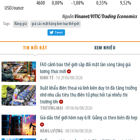
4600
0,00%
-1,08%
0,55%
9,52%
USD/ounce
Nguồn:
Vinanet/VITIC/Trading Economics
Tags:
Bảng giá
giá các mặt hàng kim loại thế giới
Tweet
TIN NỔI BẬT
XEM NHIỀU
FAO cảnh báo thế giới sắp đối mặt làn sóng tăng giá
lương thực mới
KINH TẾ
- 10:29 06/08/2026
Xuất khẩu điện thoại và linh kiện duy trì đà tăng trưởng
nhờ nhu cầu tiêu thụ điện tử phục hồi tại nhiều thị
trường lớn
THƯƠNG MẠI
- 09:06 06/08/2026
Giá dầu thế giới hôm nay 6/8: Giằng co theo biên độ hẹp
NĂNG LƯỢNG
- 08:58 06/08/2026