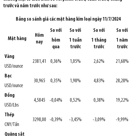
trước và năm trước như sau:
Bảng so sánh giá các mặt hàng kim loại ngày 11/7/2024
So với
So với
So với
So với
Hôm
Mặt hàng
hôm
1 tuần
1 tháng
1 năm
nay
qua
trước
trước
trước
Vàng
2381,41
0,36%
1,05%
2,62%
21,68%
USD/ounce
Bạc
30,965
0,35%
1,98%
4,83%
28,28%
USD/ounce
Đồng
4,5845
-0,04%
0,52%
0,38%
19,22%
USD/Lbs
Thép
3298,00
-0,39%
-3,45%
-3,09%
-9,99%
CNY/Tấn
Quặng sắt