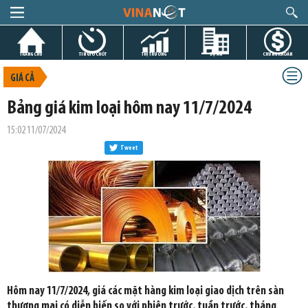
TRANG CHỦ
TIN GIỜ CHÓT
THỊ TRƯỜNG
DỰ ÁN
CHỨNG KHOÁN
GIÁ CẢ
Bảng giá kim loại hôm nay 11/7/2024
15:02 11/07/2024
Tweet
Hôm nay 11/7/2024, giá các mặt hàng kim loại giao dịch trên sàn
thương mại có diễn biến so với phiên trước, tuần trước, tháng