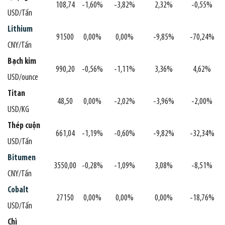
108,74
-1,60%
-3,82%
2,32%
-0,55%
USD/Tấn
Lithium
91500
0,00%
0,00%
-9,85%
-70,24%
CNY/Tấn
Bạch kim
990,20
-0,56%
-1,11%
3,36%
4,62%
USD/ounce
Titan
48,50
0,00%
-2,02%
-3,96%
-2,00%
USD/KG
Thép cuộn
661,04
-1,19%
-0,60%
-9,82%
-32,34%
USD/Tấn
Bitumen
3550,00
-0,28%
-1,09%
3,08%
-8,51%
CNY/Tấn
Cobalt
27150
0,00%
0,00%
0,00%
-18,76%
USD/Tấn
Chì