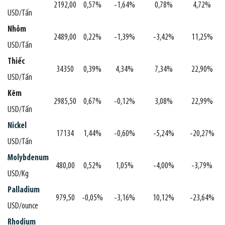
2192,00
0,57%
-1,64%
0,78%
4,72%
USD/Tấn
Nhôm
2489,00
0,22%
-1,39%
-3,42%
11,25%
USD/Tấn
Thiếc
34350
0,39%
4,34%
7,34%
22,90%
USD/Tấn
Kẽm
2985,50
0,67%
-0,12%
3,08%
22,99%
USD/Tấn
Nickel
17134
1,44%
-0,60%
-5,24%
-20,27%
USD/Tấn
Molybdenum
480,00
0,52%
1,05%
-4,00%
-3,79%
USD/Kg
Palladium
979,50
-0,05%
-3,16%
10,12%
-23,64%
USD/ounce
Rhodium