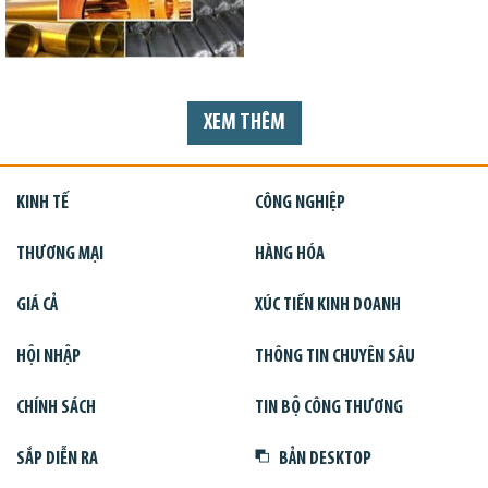
XEM THÊM
KINH TẾ
CÔNG NGHIỆP
THƯƠNG MẠI
HÀNG HÓA
GIÁ CẢ
XÚC TIẾN KINH DOANH
HỘI NHẬP
THÔNG TIN CHUYÊN SÂU
CHÍNH SÁCH
TIN BỘ CÔNG THƯƠNG
SẮP DIỄN RA
BẢN DESKTOP