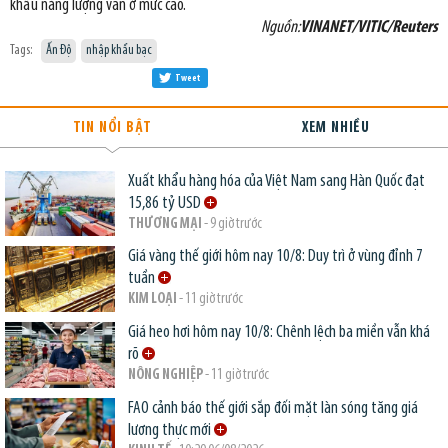
khẩu năng lượng vẫn ở mức cao.
Nguồn:
VINANET/VITIC/Reuters
Tags:
Ấn Độ
nhập khẩu bạc
Tweet
TIN NỔI BẬT
XEM NHIỀU
Xuất khẩu hàng hóa của Việt Nam sang Hàn Quốc đạt
15,86 tỷ USD
THƯƠNG MẠI
- 9 giờ trước
Giá vàng thế giới hôm nay 10/8: Duy trì ở vùng đỉnh 7
tuần
KIM LOẠI
- 11 giờ trước
Giá heo hơi hôm nay 10/8: Chênh lệch ba miền vẫn khá
rõ
NÔNG NGHIỆP
- 11 giờ trước
FAO cảnh báo thế giới sắp đối mặt làn sóng tăng giá
lương thực mới