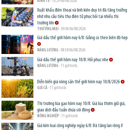
KINH TẾ
- 10:29 06/08/2026
Xuất khẩu điện thoại và linh kiện duy trì đà tăng trưởng
nhờ nhu cầu tiêu thụ điện tử phục hồi tại nhiều thị
trường lớn
THƯƠNG MẠI
- 09:06 06/08/2026
Giá dầu thế giới hôm nay 6/8: Giằng co theo biên độ hẹp
NĂNG LƯỢNG
- 08:58 06/08/2026
Giá dầu thế giới hôm nay 10/8: Hồi phục nhẹ
NĂNG LƯỢNG
- 11 giờ trước
Diễn biến giá nông sản thế giới hôm nay 10/8/2026
GIÁ CẢ
- 11 giờ trước
Thị trường lúa gạo hôm nay 10/8: Giá lúa thơm giữ giá,
giao dịch đầu tuần chưa sôi động
NÔNG NGHIỆP
- 11 giờ trước
Giá kim loại công nghiệp ngày 6/8: Đà tăng lan rộng ở