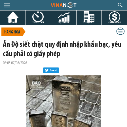
TRANG CHỦ
TIN GIỜ CHÓT
THỊ TRƯỜNG
DỰ ÁN
CHỨNG KHOÁN
HÀNG HÓA
Ấn Độ siết chặt quy định nhập khẩu bạc, yêu
cầu phải có giấy phép
08:05 07/06/2026
Tweet