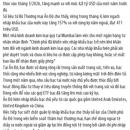
thúc vào tháng 3/2026, tăng mạnh so với mức 4,8 tỷ USD của một năm trước
đó.
Số liệu từ Bộ Thương mại Ấn Độ cho thấy, riêng trong tháng 4, kim ngạch
nhập khẩu bạc của nước này tăng 157% so với cùng kỳ năm ngoái, đạt 411
triệu USD.
Một nhà kinh doanh kim loại quý tại Mumbai làm việc cho một ngân hàng tư
nhân nhận định: "Chính phủ đã khiến việc nhập khẩu bạc trở nên khó khăn
hơn đối với ngành kinh doanh kim loại quý. Các nhà nhập khẩu hiện phải xin
phê duyệt trước và chưa rõ liệu họ có được cấp phép hay không, hoặc sẽ mất
bao lâu để nhận được giấy phép."
Tại Ấn Độ, bạc được sử dụng rộng rãi trong sản xuất trang sức, tiền xu, bạc
thỏi cũng như nhiều lĩnh vực công nghiệp, từ năng lượng mặt trời đến điện tử.
Trong một năm qua, nhu cầu bạc tại nước này chủ yếu được thúc đẩy bởi
hoạt động đầu tư thay vì tiêu dùng truyền thống đối với trang sức và đồ bạc.
Dòng vốn đổ vào các quỹ ETF bạc đã tăng lên mức cao kỷ lục.
Ấn Độ hiện nhập khẩu bạc chủ yếu từ các quốc gia gồm United Arab Emirates,
United Kingdom và China.
Việc tiếp tục siết chặt quản lý nhập khẩu bạc cho thấy nỗ lực của Chính phủ
Ấn Độ trong việc kiểm soát thâm hụt thương mại, hạn chế dòng ngoại tệ
chảy ra nước ngoài và giảm áp lực lên đồng nội tệ trong bối cảnh chi phí nhập