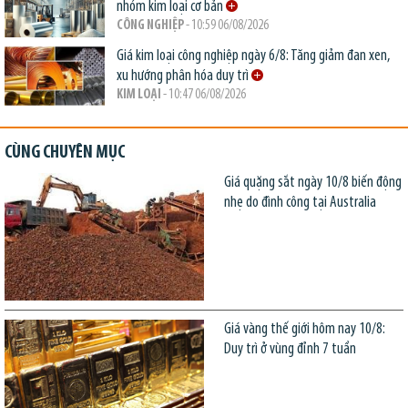
nhóm kim loại cơ bản
CÔNG NGHIỆP
- 10:59 06/08/2026
Giá kim loại công nghiệp ngày 6/8: Tăng giảm đan xen,
xu hướng phân hóa duy trì
KIM LOẠI
- 10:47 06/08/2026
CÙNG CHUYÊN MỤC
Giá quặng sắt ngày 10/8 biến động
nhẹ do đình công tại Australia
Giá vàng thế giới hôm nay 10/8:
Duy trì ở vùng đỉnh 7 tuần