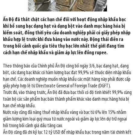
Ấn Độ đã thắt chặt các hạn chế đối với hoạt động nhập khẩu bạc
khi bổ sung bạc dạng hạt và dạng bột vào danh mục hàng hóa bị
kiểm soát, đồng thời yêu cầu doanh nghiệp phải có giấy phép nhập
khẩu hợp lệ trước khi đưa hàng vào nước này. Động thái diễn ra
trong bối cảnh quốc gia tiêu thụ bạc lớn nhất thế giới đang tìm
cách hạn chế nhập khẩu và giảm áp lực lên đồng rupee.
Theo thông báo của Chính phủ Ấn Độ công bố ngày 3/6, bạc dạng hạt, dạng
bột, các dạng bạc khác có hàm lượng bạc đạt 99,9% sẽ thuộc diện nhập khẩu
hạn chế. Các doanh nghiệp muốn nhập khẩu các mặt hàng này phải được cấp
giấy phép hợp lệ từ Directorate General of Foreign Trade (DGFT).
Trước đó, vào tháng trước, Ấn Độ đã đưa bạc thỏi có độ tinh khiết 99,9% cùng
toàn bộ các sản phẩm bạc bán thành phẩm khác vào danh mục hàng hóa bị
hạn chế nhập khẩu.
Nước này cũng đã nâng thuế nhập khẩu vàng và bạc từ 6% lên 15% nhằm
giảm lượng kim loại quý mua từ nước ngoài và giảm áp lực lên dự trữ ngoại
hối trong bối cảnh giá dầu tăng cao.
Ấn Độ cũng đã chi kỷ lục 12 tỷ USD để nhập khẩu bạc trong năm tài chính kết