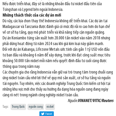
Nếu được triển khai, đây sẽ là những khoản đầu tư nickel đầu tiên của
Tsingshan và Lygend bên ngoài Indonesia.
Những thách thức của các dự án mới
Dù vậy, các lựa chọn thay thế Indonesia không dễ triển khai. Các dự án tại
Madagascar và Tanzania được đánh giá có mức độ rủi ro cao hơn do hạn chế
về cơ sở hạ tầng, quy mô phát triển và khả năng tiếp cận nguồn quặng.
Dự án Koniambo từng sản xuất hơn 28.000 tấn nickel vào năm 2018 nhưng
phải dừng hoạt động từ năm 2024 sau khi giá kim loại này giảm mạnh.
Đối với dự án Kabanga, Lifezone Metals ước tính cần gần 1 tỷ USD vốn đầu
tư ban đầu và khoảng 6 năm để xây dựng, trước khi đạt công suất mục tiêu
khoảng 50.000 tấn nickel mỗi năm nếu quyết định đầu tư cuối cùng được
thông qua trong năm nay.
Các chuyên gia cho rằng Indonesia vẫn giữ vai trò trung tâm trong chuỗi cung
ứng nickel toàn cầu nhờ lợi thế về quy mô sản xuất, cơ sở hạ tầng và nguồn
tài nguyên. Tuy nhiên, việc các doanh nghiệp Trung Quốc tìm kiếm cơ hội tại
những khu vực mới cho thấy xu hướng đa dạng hóa nguồn cung đang ngày
càng rõ nét trong ngành công nghiệp nickel toàn cầu.
Nguồn:
VINANET/VITIC/Reuters
Tags:
Trung Quốc
nguồn cung
nickel
Tweet