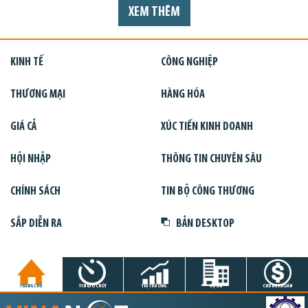
XEM THÊM
KINH TẾ
CÔNG NGHIỆP
THƯƠNG MẠI
HÀNG HÓA
GIÁ CẢ
XÚC TIẾN KINH DOANH
HỘI NHẬP
THÔNG TIN CHUYÊN SÂU
CHÍNH SÁCH
TIN BỘ CÔNG THƯƠNG
SẮP DIỄN RA
BẢN DESKTOP
TRANG CHỦ
TIN GIỜ CHÓT
THỊ TRƯỜNG
DỰ ÁN
CHỨNG KHOÁN