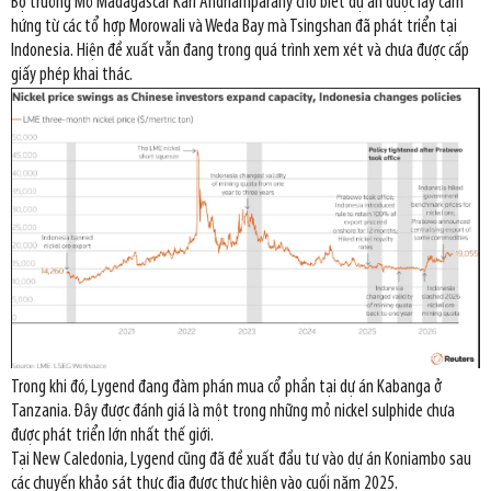
Bộ trưởng Mỏ Madagascar Karl Andriamparany cho biết dự án được lấy cảm
hứng từ các tổ hợp Morowali và Weda Bay mà Tsingshan đã phát triển tại
Indonesia. Hiện đề xuất vẫn đang trong quá trình xem xét và chưa được cấp
giấy phép khai thác.
Trong khi đó, Lygend đang đàm phán mua cổ phần tại dự án Kabanga ở
Tanzania. Đây được đánh giá là một trong những mỏ nickel sulphide chưa
được phát triển lớn nhất thế giới.
Tại New Caledonia, Lygend cũng đã đề xuất đầu tư vào dự án Koniambo sau
các chuyến khảo sát thực địa được thực hiện vào cuối năm 2025.