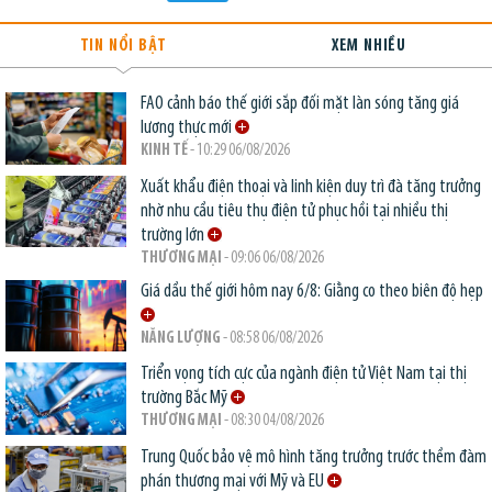
TIN NỔI BẬT
XEM NHIỀU
FAO cảnh báo thế giới sắp đối mặt làn sóng tăng giá
lương thực mới
KINH TẾ
- 10:29 06/08/2026
Xuất khẩu điện thoại và linh kiện duy trì đà tăng trưởng
nhờ nhu cầu tiêu thụ điện tử phục hồi tại nhiều thị
trường lớn
THƯƠNG MẠI
- 09:06 06/08/2026
Giá dầu thế giới hôm nay 6/8: Giằng co theo biên độ hẹp
NĂNG LƯỢNG
- 08:58 06/08/2026
Triển vọng tích cực của ngành điện tử Việt Nam tại thị
trường Bắc Mỹ
THƯƠNG MẠI
- 08:30 04/08/2026
Trung Quốc bảo vệ mô hình tăng trưởng trước thềm đàm
phán thương mại với Mỹ và EU