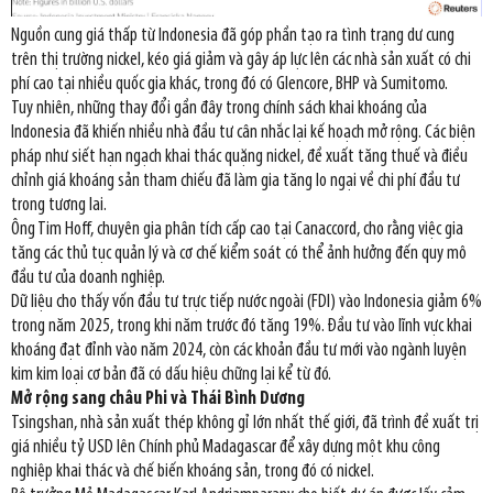
Nguồn cung giá thấp từ Indonesia đã góp phần tạo ra tình trạng dư cung
trên thị trường nickel, kéo giá giảm và gây áp lực lên các nhà sản xuất có chi
phí cao tại nhiều quốc gia khác, trong đó có Glencore, BHP và Sumitomo.
Tuy nhiên, những thay đổi gần đây trong chính sách khai khoáng của
Indonesia đã khiến nhiều nhà đầu tư cân nhắc lại kế hoạch mở rộng. Các biện
pháp như siết hạn ngạch khai thác quặng nickel, đề xuất tăng thuế và điều
chỉnh giá khoáng sản tham chiếu đã làm gia tăng lo ngại về chi phí đầu tư
trong tương lai.
Ông Tim Hoff, chuyên gia phân tích cấp cao tại Canaccord, cho rằng việc gia
tăng các thủ tục quản lý và cơ chế kiểm soát có thể ảnh hưởng đến quy mô
đầu tư của doanh nghiệp.
Dữ liệu cho thấy vốn đầu tư trực tiếp nước ngoài (FDI) vào Indonesia giảm 6%
trong năm 2025, trong khi năm trước đó tăng 19%. Đầu tư vào lĩnh vực khai
khoáng đạt đỉnh vào năm 2024, còn các khoản đầu tư mới vào ngành luyện
kim kim loại cơ bản đã có dấu hiệu chững lại kể từ đó.
Mở rộng sang châu Phi và Thái Bình Dương
Tsingshan, nhà sản xuất thép không gỉ lớn nhất thế giới, đã trình đề xuất trị
giá nhiều tỷ USD lên Chính phủ Madagascar để xây dựng một khu công
nghiệp khai thác và chế biến khoáng sản, trong đó có nickel.