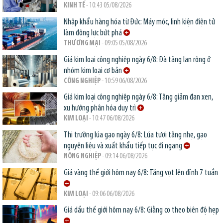
KINH TẾ
- 10:43 05/08/2026
Nhập khẩu hàng hóa từ Đức: Máy móc, linh kiện điện tử
làm động lực bứt phá
THƯƠNG MẠI
- 09:05 05/08/2026
Giá kim loại công nghiệp ngày 6/8: Đà tăng lan rộng ở
nhóm kim loại cơ bản
CÔNG NGHIỆP
- 10:59 06/08/2026
Giá kim loại công nghiệp ngày 6/8: Tăng giảm đan xen,
xu hướng phân hóa duy trì
KIM LOẠI
- 10:47 06/08/2026
Thị trường lúa gạo ngày 6/8: Lúa tươi tăng nhẹ, gạo
nguyên liệu và xuất khẩu tiếp tục đi ngang
NÔNG NGHIỆP
- 09:14 06/08/2026
Giá vàng thế giới hôm nay 6/8: Tăng vọt lên đỉnh 7 tuần
KIM LOẠI
- 09:06 06/08/2026
Giá dầu thế giới hôm nay 6/8: Giằng co theo biên độ hẹp