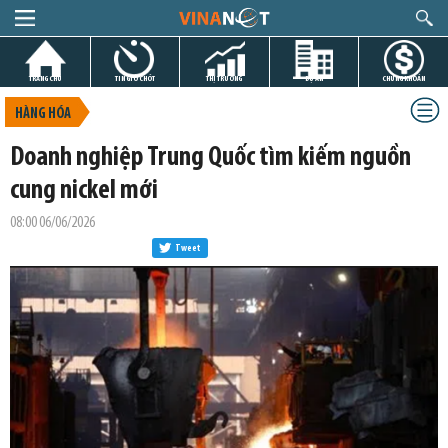
TRANG CHỦ
TIN GIỜ CHÓT
THỊ TRƯỜNG
DỰ ÁN
CHỨNG KHOÁN
HÀNG HÓA
Doanh nghiệp Trung Quốc tìm kiếm nguồn
cung nickel mới
08:00 06/06/2026
Tweet