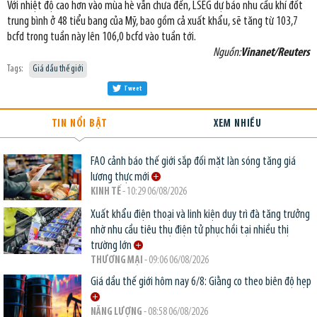
Với nhiệt độ cao hơn vào mùa hè vẫn chưa đến, LSEG dự báo nhu cầu khí đốt
trung bình ở 48 tiểu bang của Mỹ, bao gồm cả xuất khẩu, sẽ tăng từ 103,7
bcfd trong tuần này lên 106,0 bcfd vào tuần tới.
Nguồn:
Vinanet/Reuters
Tags:
Giá dầu thế giới
Tweet
TIN NỔI BẬT
XEM NHIỀU
FAO cảnh báo thế giới sắp đối mặt làn sóng tăng giá
lương thực mới
KINH TẾ
- 10:29 06/08/2026
Xuất khẩu điện thoại và linh kiện duy trì đà tăng trưởng
nhờ nhu cầu tiêu thụ điện tử phục hồi tại nhiều thị
trường lớn
THƯƠNG MẠI
- 09:06 06/08/2026
Giá dầu thế giới hôm nay 6/8: Giằng co theo biên độ hẹp
NĂNG LƯỢNG
- 08:58 06/08/2026