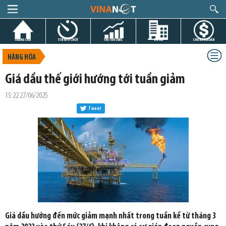
TRANG CHỦ
TIN GIỜ CHÓT
THỊ TRƯỜNG
DỰ ÁN
CHỨNG KHOÁN
HÀNG HÓA
Giá dầu thế giới hướng tới tuần giảm
15:22 27/06/2025
Tweet
Giá dầu hướng đến mức giảm mạnh nhất trong tuần kể từ tháng 3