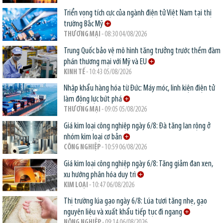
Triển vọng tích cực của ngành điện tử Việt Nam tại thị
trường Bắc Mỹ
THƯƠNG MẠI
- 08:30 04/08/2026
Trung Quốc bảo vệ mô hình tăng trưởng trước thềm đàm
phán thương mại với Mỹ và EU
KINH TẾ
- 10:43 05/08/2026
Nhập khẩu hàng hóa từ Đức: Máy móc, linh kiện điện tử
làm động lực bứt phá
THƯƠNG MẠI
- 09:05 05/08/2026
Giá kim loại công nghiệp ngày 6/8: Đà tăng lan rộng ở
nhóm kim loại cơ bản
CÔNG NGHIỆP
- 10:59 06/08/2026
Giá kim loại công nghiệp ngày 6/8: Tăng giảm đan xen,
xu hướng phân hóa duy trì
KIM LOẠI
- 10:47 06/08/2026
Thị trường lúa gạo ngày 6/8: Lúa tươi tăng nhẹ, gạo
nguyên liệu và xuất khẩu tiếp tục đi ngang
NÔNG NGHIỆP
- 09:14 06/08/2026