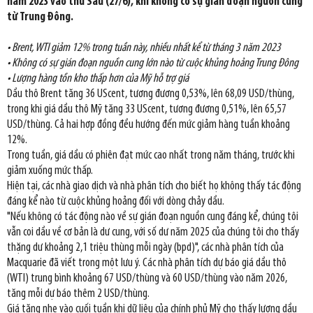
năm 2023 vào thứ Sáu (27/6), khi không có sự gián đoạn nguồn cung
từ Trung Đông.
• Brent, WTI giảm 12% trong tuần này, nhiều nhất kể từ tháng 3 năm 2023
• Không có sự gián đoạn nguồn cung lớn nào từ cuộc khủng hoảng Trung Đông
• Lượng hàng tồn kho thấp hơn của Mỹ hỗ trợ giá
Dầu thô Brent tăng 36 UScent, tương đương 0,53%, lên 68,09 USD/thùng,
trong khi giá dầu thô Mỹ tăng 33 UScent, tương đương 0,51%, lên 65,57
USD/thùng. Cả hai hợp đồng đều hướng đến mức giảm hàng tuần khoảng
12%.
Trong tuần, giá dầu có phiên đạt mức cao nhất trong năm tháng, trước khi
giảm xuống mức thấp.
Hiện tại, các nhà giao dịch và nhà phân tích cho biết họ không thấy tác động
đáng kể nào từ cuộc khủng hoảng đối với dòng chảy dầu.
"Nếu không có tác động nào về sự gián đoạn nguồn cung đáng kể, chúng tôi
vẫn coi dầu về cơ bản là dư cung, với số dư năm 2025 của chúng tôi cho thấy
thặng dư khoảng 2,1 triệu thùng mỗi ngày (bpd)", các nhà phân tích của
Macquarie đã viết trong một lưu ý. Các nhà phân tích dự báo giá dầu thô
(WTI) trung bình khoảng 67 USD/thùng và 60 USD/thùng vào năm 2026,
tăng mỗi dự báo thêm 2 USD/thùng.
Giá tăng nhẹ vào cuối tuần khi dữ liệu của chính phủ Mỹ cho thấy lượng dầu