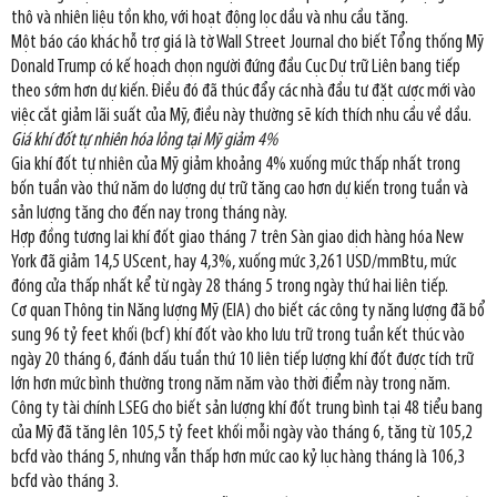
thô và nhiên liệu tồn kho, với hoạt động lọc dầu và nhu cầu tăng.
Một báo cáo khác hỗ trợ giá là tờ Wall Street Journal cho biết Tổng thống Mỹ
Donald Trump có kế hoạch chọn người đứng đầu Cục Dự trữ Liên bang tiếp
theo sớm hơn dự kiến. Điều đó đã thúc đẩy các nhà đầu tư đặt cược mới vào
việc cắt giảm lãi suất của Mỹ, điều này thường sẽ kích thích nhu cầu về dầu.
Giá khí đốt tự nhiên hóa lỏng tại Mỹ giảm 4%
Gia khí đốt tự nhiên của Mỹ giảm khoảng 4% xuống mức thấp nhất trong
bốn tuần vào thứ năm do lượng dự trữ tăng cao hơn dự kiến trong tuần và
sản lượng tăng cho đến nay trong tháng này.
Hợp đồng tương lai khí đốt giao tháng 7 trên Sàn giao dịch hàng hóa New
York đã giảm 14,5 UScent, hay 4,3%, xuống mức 3,261 USD/mmBtu, mức
đóng cửa thấp nhất kể từ ngày 28 tháng 5 trong ngày thứ hai liên tiếp.
Cơ quan Thông tin Năng lượng Mỹ (EIA) cho biết các công ty năng lượng đã bổ
sung 96 tỷ feet khối (bcf) khí đốt vào kho lưu trữ trong tuần kết thúc vào
ngày 20 tháng 6, đánh dấu tuần thứ 10 liên tiếp lượng khí đốt được tích trữ
lớn hơn mức bình thường trong năm năm vào thời điểm này trong năm.
Công ty tài chính LSEG cho biết sản lượng khí đốt trung bình tại 48 tiểu bang
của Mỹ đã tăng lên 105,5 tỷ feet khối mỗi ngày vào tháng 6, tăng từ 105,2
bcfd vào tháng 5, nhưng vẫn thấp hơn mức cao kỷ lục hàng tháng là 106,3
bcfd vào tháng 3.