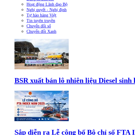
Hoạt động Lãnh đạo Bộ
Nghị quyết - Nghị định
Tự hào hàng Việt
Tin tuyên truyền
Chuyển đổi số
Chuyển đổi Xanh
BSR xuất bán lô nhiên liệu Diesel sinh
Sắp diễn ra Lễ công bố Bộ chỉ số FTA