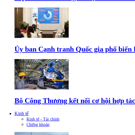
Ủy ban Cạnh tranh Quốc gia phổ biến L
Bộ Công Thương kết nối cơ hội hợp tác
Kinh tế
Kinh tế - Tài chính
Chứng khoán