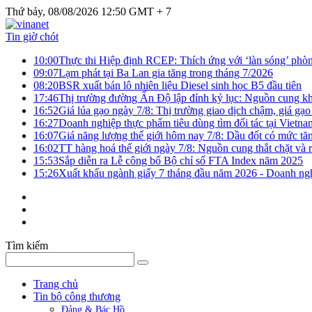
Thứ bảy, 08/08/2026 12:50 GMT + 7
Tin giờ chót
10:00
Thực thi Hiệp định RCEP: Thích ứng với ‘làn sóng’ phò
09:07
Lạm phát tại Ba Lan gia tăng trong tháng 7/2026
08:20
BSR xuất bán lô nhiên liệu Diesel sinh học B5 đầu tiên
17:46
Thị trường đường Ấn Độ lập đỉnh kỷ lục: Nguồn cung kha
16:52
Giá lúa gạo ngày 7/8: Thị trường giao dịch chậm, giá gạo
16:27
Doanh nghiệp thực phẩm tiêu dùng tìm đối tác tại Vietna
16:07
Giá năng lượng thế giới hôm nay 7/8: Dầu đốt có mức tăn
16:02
TT hàng hoá thế giới ngày 7/8: Nguồn cung thắt chặt và rủ
15:53
Sắp diễn ra Lễ công bố Bộ chỉ số FTA Index năm 2025
15:26
Xuất khẩu ngành giấy 7 tháng đầu năm 2026 - Doanh ngh
Tìm kiếm
Trang chủ
Tin bộ công thương
Đảng & Bác Hồ