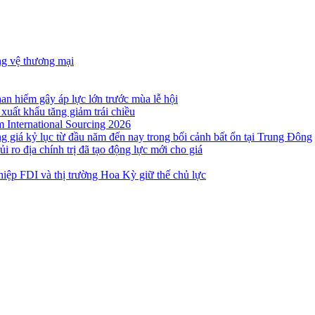
ng vệ thương mại
n hiếm gây áp lực lớn trước mùa lễ hội
 xuất khẩu tăng giảm trái chiều
m International Sourcing 2026
g giá kỷ lục từ đầu năm đến nay trong bối cảnh bất ổn tại Trung Đông
i ro địa chính trị đã tạo động lực mới cho giá
iệp FDI và thị trường Hoa Kỳ giữ thế chủ lực