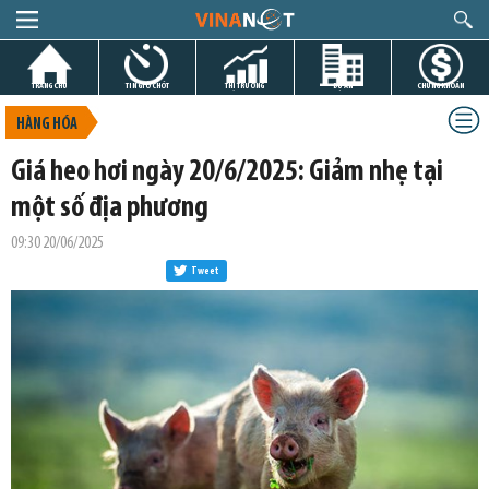
TRANG CHỦ
TIN GIỜ CHÓT
THỊ TRƯỜNG
DỰ ÁN
CHỨNG KHOÁN
HÀNG HÓA
Giá heo hơi ngày 20/6/2025: Giảm nhẹ tại
một số địa phương
09:30 20/06/2025
Tweet