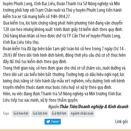
huyện Phước Long, tỉnh Bạc Liêu, Đoàn Thanh tra Sở Nông nghiệp và Môi
trường phối hợp với Trạm Chăn nuôi và Thú y huyện Phước Long tiến hành
kiểm tra xe tải mang biển số 94H-004.27.
Qua kiểm tra, lực lược chứng năng phát hiện phương tiện đang vận chuyển
120 con heo nhưng không xuất trình được giấy tờ kiểm dịch theo quy định.
Chủ hàng khai nhận số heo được chở từ TP Cần Thơ về huyện Phước Long,
tỉnh Bạc Liêu tiêu thụ.
Đoàn kiểm tra đã lập biên bản tạm giữ toàn bộ số heo trong 7 ngày (từ 14 -
20/6) để theo dõi tình hình dịch bệnh, đồng thời yêu cầu chủ cơ sở thực hiện
đầy đủ thủ tục kiểm dịch theo quy định.
Trong thời gian này, số heo được giao cho chủ cơ sở chăm sóc, nuôi dưỡng và
theo dõi sát các biểu hiện bất thường. Trường hợp có dấu hiệu nghi ngờ, lực
lượng chức năng sẽ tiến hành lấy mẫu xét nghiệm, nếu dương tính với bệnh
truyền nhiễm thuộc danh mục buộc tiêu huỷ sẽ xử lý theo quy định.
Hiện, vụ việc đang được Thanh tra Sở Nông nghiệp và Môi trường tỉnh Bạc
Liêu tiếp tục xác minh, xử lý theo thẩm quyền.
Nguồn:
Thảo Tiên/Doanh nghiệp & Kinh doanh
Tags:
Giá heo hơi
Giá lợn hơi
Giá thịt lợn
ngành chăn nuôi
Link gốc
Tweet