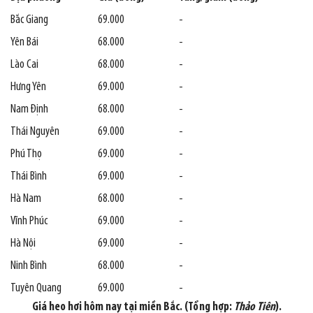
Bắc Giang
69.000
-
Yên Bái
68.000
-
Lào Cai
68.000
-
Hưng Yên
69.000
-
Nam Định
68.000
-
Thái Nguyên
69.000
-
Phú Thọ
69.000
-
Thái Bình
69.000
-
Hà Nam
68.000
-
Vĩnh Phúc
69.000
-
Hà Nội
69.000
-
Ninh Bình
68.000
-
Tuyên Quang
69.000
-
Giá heo hơi hôm nay tại miền Bắc. (Tổng hợp:
Thảo Tiên
).