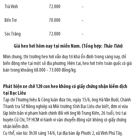
Trà Vinh
72.000
-
Bến Tre
70.000
-
Sóc Trăng
72.000
-
Giá heo hơi hôm nay tại miền Nam. (Tổng hợp:
Thảo Tiên
)
Nhìn chung, thị trường heo hơi vẫn duy trì khá ổn định trong sáng nay, chỉ
biến động nhẹ tại một số địa phương. Hiện tại, heo hơi trên toàn quốc có giá
bán trong khoảng 68.000 - 73.000 đồng/kg.
Phát hiện xe chở 120 con heo không có giấy chứng nhận kiểm dịch
tại Bạc Liêu
Tạp chí Thương hiệu & Công luận đưa tin, ngày 15/6, ông Hà Văn Buôl, Chánh
Thanh tra Sở Nông nghiệp và Môi trường tỉnh Bạc Liêu cho biết, đơn vị vừa
lập biên bản vi phạm hành chính đối với ông Võ Trung Kiên, 26 tuổi, trú tại
huyện Củ Chi, TP HCM vì hành vi vận chuyển động vật không có giấy chứng
nhận kiểm dịch.
Cụ thể, vào lúc 3h30 sáng 14/6, tại địa bàn ấp Phước 2, xã Vĩnh Phú Tây,