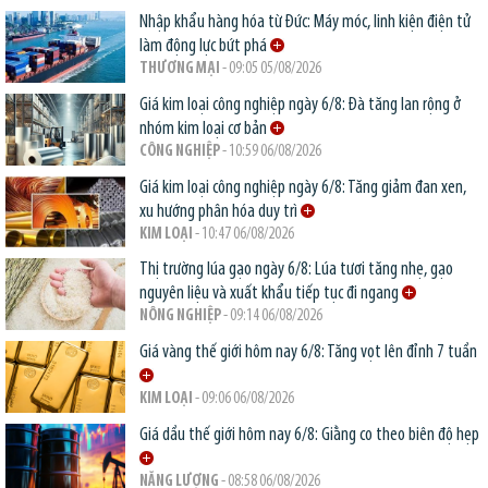
Nhập khẩu hàng hóa từ Đức: Máy móc, linh kiện điện tử
làm động lực bứt phá
THƯƠNG MẠI
- 09:05 05/08/2026
Giá kim loại công nghiệp ngày 6/8: Đà tăng lan rộng ở
nhóm kim loại cơ bản
CÔNG NGHIỆP
- 10:59 06/08/2026
Giá kim loại công nghiệp ngày 6/8: Tăng giảm đan xen,
xu hướng phân hóa duy trì
KIM LOẠI
- 10:47 06/08/2026
Thị trường lúa gạo ngày 6/8: Lúa tươi tăng nhẹ, gạo
nguyên liệu và xuất khẩu tiếp tục đi ngang
NÔNG NGHIỆP
- 09:14 06/08/2026
Giá vàng thế giới hôm nay 6/8: Tăng vọt lên đỉnh 7 tuần
KIM LOẠI
- 09:06 06/08/2026
Giá dầu thế giới hôm nay 6/8: Giằng co theo biên độ hẹp
NĂNG LƯỢNG
- 08:58 06/08/2026