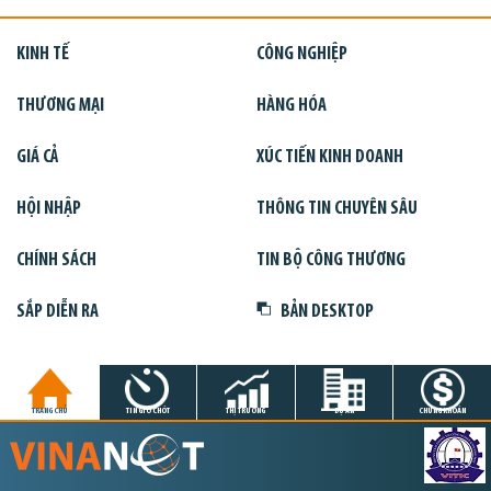
KINH TẾ
CÔNG NGHIỆP
THƯƠNG MẠI
HÀNG HÓA
GIÁ CẢ
XÚC TIẾN KINH DOANH
HỘI NHẬP
THÔNG TIN CHUYÊN SÂU
CHÍNH SÁCH
TIN BỘ CÔNG THƯƠNG
SẮP DIỄN RA
BẢN DESKTOP
TRANG CHỦ
TIN GIỜ CHÓT
THỊ TRƯỜNG
DỰ ÁN
CHỨNG KHOÁN