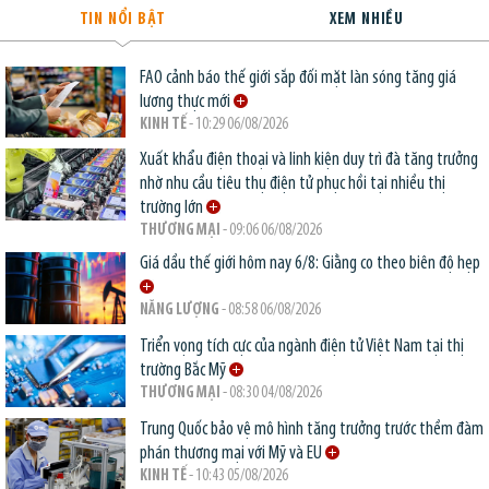
TIN NỔI BẬT
XEM NHIỀU
FAO cảnh báo thế giới sắp đối mặt làn sóng tăng giá
lương thực mới
KINH TẾ
- 10:29 06/08/2026
Xuất khẩu điện thoại và linh kiện duy trì đà tăng trưởng
nhờ nhu cầu tiêu thụ điện tử phục hồi tại nhiều thị
trường lớn
THƯƠNG MẠI
- 09:06 06/08/2026
Giá dầu thế giới hôm nay 6/8: Giằng co theo biên độ hẹp
NĂNG LƯỢNG
- 08:58 06/08/2026
Triển vọng tích cực của ngành điện tử Việt Nam tại thị
trường Bắc Mỹ
THƯƠNG MẠI
- 08:30 04/08/2026
Trung Quốc bảo vệ mô hình tăng trưởng trước thềm đàm
phán thương mại với Mỹ và EU
KINH TẾ
- 10:43 05/08/2026