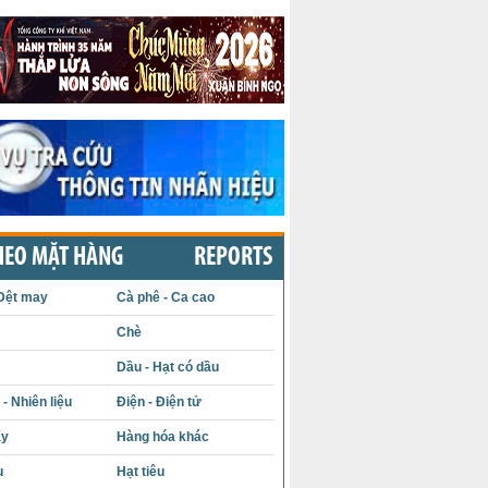
HEO MẶT HÀNG
REPORTS
Dệt may
Cà phê - Ca cao
Chè
Dầu - Hạt có dầu
- Nhiên liệu
Điện - Điện tử
ấy
Hàng hóa khác
u
Hạt tiêu