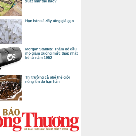
xuất như thế nào?
Hạn hán sẽ đẩy tăng giá gạo
Morgan Stanley: Thăm dò dầu
mỏ giảm xuống mức thấp nhất
kể từ năm 1952
Thị trường cà phê thế giới
nóng lên do hạn hán