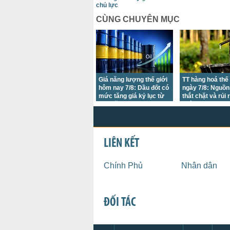
chủ lực
CÙNG CHUYÊN MỤC
Giá năng lượng thế giới
TT hàng hoá thế 
hôm nay 7/8: Dầu đốt có
ngày 7/8: Nguồn
mức tăng giá kỷ lục từ
thắt chặt và rủi 
đầu năm đến nay trong
chính trị đã tạo
bối cảnh bất ổn tại Trung
mới cho giá
Đông
LIÊN KẾT
Chính Phủ
Nhân dân
ĐỐI TÁC