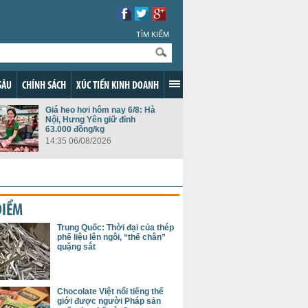
TÌM KIẾM
SÂU
CHÍNH SÁCH
XÚC TIẾN KINH DOANH
Giá heo hơi hôm nay 6/8: Hà
Nội, Hưng Yên giữ đỉnh
63.000 đồng/kg
14:35 06/08/2026
ĐIỂM
Trung Quốc: Thời đại của thép
phế liệu lên ngôi, “thế chân”
quặng sắt
Chocolate Việt nổi tiếng thế
giới được người Pháp sản