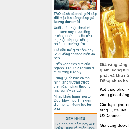
FAO cảnh báo thế giới sắp
đối mặt làn sóng tăng giá
lương thực mới
Xuất khẩu điện thoại và
linh kiện duy trì đà tăng
trưởng nhờ nhu cầu tiêu
thụ điện tử phục hồi tại
nhiều thị trường lớn
Giá dầu thế giới hôm nay
6/8: Giằng co theo biên độ
hẹp
Triển vọng tích cực của
Giá vàng tăng 
ngành điện tử Việt Nam tại
giảm, song kim
thị trường Bắc Mỹ
phát và khả nă
Trung Quốc bảo vệ mô
Đông chưa hạ 
hình tăng trưởng trước
thềm đàm phán thương
Kết thúc phiên
mại với Mỹ và EU
vàng giao tháng
Nhập khẩu hàng hóa từ
Đức: Máy móc, linh kiện
Giá bạc giao n
điện tử làm động lực bứt
phá
tăng 1,7% lên 
USD/ounce.
XEM NHIỀU
Giá heo hơi hôm nay 4/8:
Giá vàng được 
Miền Trung và miền Nam