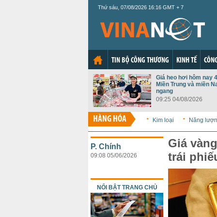
Thứ sáu, 07/08/2026 16:16 GMT + 7
TIN BỘ CÔNG THƯƠNG
KINH TẾ
CÔNG
Giá heo hơi hôm nay 4
Miền Trung và miền N
ngang
09:25 04/08/2026
HÀNG HÓA
Kim loại
Năng lượ
Giá vàng
P. Chính
trái phi
09:08 05/06/2026
NỔI BẬT TRANG CHỦ