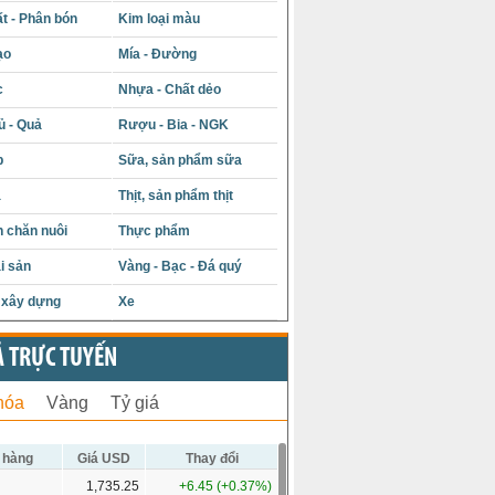
t - Phân bón
Kim loại màu
ạo
Mía - Đường
c
Nhựa - Chất dẻo
ủ - Quả
Rượu - Bia - NGK
p
Sữa, sản phẩm sữa
á
Thịt, sản phẩm thịt
 chăn nuôi
Thực phẩm
i sản
Vàng - Bạc - Đá quý
u xây dựng
Xe
Ả TRỰC TUYẾN
hóa
Vàng
Tỷ giá
 hàng
Giá USD
Thay đổi
1,735.25
+6.45 (+0.37%)