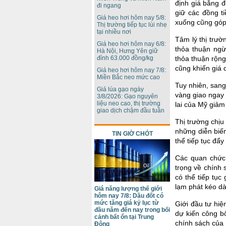
định giá bằng 
đi ngang
giữ các đồng ti
Giá heo hơi hôm nay 5/8:
xuống cũng góp
Thị trường tiếp tục lùi nhẹ
tại nhiều nơi
Tâm lý thị trườ
Giá heo hơi hôm nay 6/8:
thỏa thuận ngừ
Hà Nội, Hưng Yên giữ
đỉnh 63.000 đồng/kg
thỏa thuận rộng
cũng khiến giá 
Giá heo hơi hôm nay 7/8:
Miền Bắc neo mức cao
Tuy nhiên, sang
Giá lúa gạo ngày
vàng giao ngay
3/8/2026: Gạo nguyên
liệu neo cao, thị trường
lai của Mỹ giả
giao dịch chậm đầu tuần
Thị trường chịu
những diễn biến
TIN GIỜ CHÓT
thể tiếp tục đẩy
Các quan chức 
trọng về chính 
có thể tiếp tục
lạm phát kéo dà
Giá năng lượng thế giới
hôm nay 7/8: Dầu đốt có
mức tăng giá kỷ lục từ
Giới đầu tư hiệ
đầu năm đến nay trong bối
dự kiến công b
cảnh bất ổn tại Trung
chính sách của F
Đông