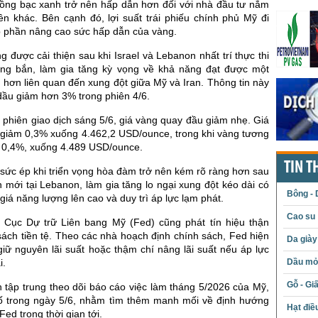
đồng bạc xanh trở nên hấp dẫn hơn đối với nhà đầu tư nắm
ền khác. Bên cạnh đó, lợi suất trái phiếu chính phủ Mỹ đi
 phần nâng cao sức hấp dẫn của vàng.
ng được cải thiện sau khi Israel và Lebanon nhất trí thực thi
ng bắn, làm gia tăng kỳ vọng về khả năng đạt được một
 hơn liên quan đến xung đột giữa Mỹ và Iran. Thông tin này
dầu giảm hơn 3% trong phiên 4/6.
 phiên giao dịch sáng 5/6, giá vàng quay đầu giảm nhẹ. Giá
 giảm 0,3% xuống 4.462,2 USD/ounce, trong khi vàng tương
m 0,4%, xuống 4.489 USD/ounce.
TIN T
 sức ép khi triển vọng hòa đàm trở nên kém rõ ràng hơn sau
 mới tại Lebanon, làm gia tăng lo ngại xung đột kéo dài có
Bông - 
 giá năng lượng lên cao và duy trì áp lực lạm phát.
Cao su
Cục Dự trữ Liên bang Mỹ (Fed) cũng phát tín hiệu thận
sách tiền tệ. Theo các nhà hoạch định chính sách, Fed hiện
Da giày
 giữ nguyên lãi suất hoặc thậm chí nâng lãi suất nếu áp lực
Dầu mỏ 
i.
Gỗ - Gi
n tập trung theo dõi báo cáo việc làm tháng 5/2026 của Mỹ,
ố trong ngày 5/6, nhằm tìm thêm manh mối về định hướng
Hạt điề
ed trong thời gian tới.