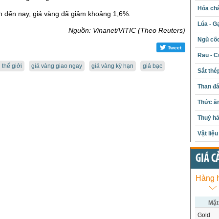
Hóa chấ
n đến nay, giá vàng đã giảm khoảng 1,6%.
Lúa - G
Nguồn: Vinanet/VITIC (Theo Reuters)
Ngũ cố
Tweet
Rau - C
 thế giới
giá vàng giao ngay
giá vàng kỳ hạn
giá bạc
Sắt thé
Than đ
Thức ăn
Thuỷ hả
Vật liệ
GIÁ C
Hàng 
Mặt
Gold