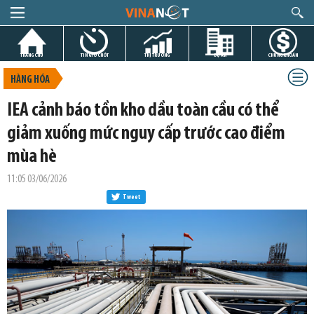
TRANG CHỦ
TIN GIỜ CHÓT
THỊ TRƯỜNG
DỰ ÁN
CHỨNG KHOÁN
HÀNG HÓA
IEA cảnh báo tồn kho dầu toàn cầu có thể
giảm xuống mức nguy cấp trước cao điểm
mùa hè
11:05 03/06/2026
Tweet