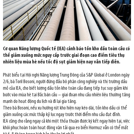
Cơ quan Năng lượng Quốc tế (IEA) cảnh báo tồn kho dầu toàn cầu có
thể giảm xuống mức nguy cấp trước giai đoạn cao điểm tiêu thụ
nhiên liệu mùa hè nếu tốc độ sụt giảm hiện nay vẫn tiếp diễn.
Phát biểu tại Hội nghị Năng lượng Trung Đông của S&P Global ở London ngày
2/6, bà Toril Bosoni, người đứng đầu bộ phận công nghiệp và thị trường dầu
mỏ của IEA, cho biết lượng dầu tồn kho toàn cầu đang tiếp tục suy giảm khi
bước vào mùa hè tại Bắc bán cầu – giai đoạn nhu cầu nhiên liệu thường tăng
mạnh do hoạt động du lịch và đi lại gia tăng.
Theo bà Bosoni, nếu xu hướng rút kho hiện nay kéo dài, tồn kho dầu có thể
giảm xuống các mức thấp kỷ lục ngay trước thời điểm nhu cầu đạt đỉnh.
IEA cũng cho rằng ngay cả khi một thỏa thuận được ký kết ngay hiện tại, việc
khôi phục hoàn toàn hoạt động vận tải qua eo biển Hormuz vẫn có thể mất