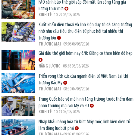
FAO cảnh báo thế giới sắp đối mặt làn sóng tăng giá
lương thực mới
KINH TẾ
- 10:29 06/08/2026
Xuất khẩu điện thoại và linh kiện duy trì đà tăng trưởng
nhờ nhu cầu tiêu thụ điện tử phục hồi tại nhiều thị
trường lớn
THƯƠNG MẠI
- 09:06 06/08/2026
Giá dầu thế giới hôm nay 6/8: Giằng co theo biên độ hẹp
NĂNG LƯỢNG
- 08:58 06/08/2026
Triển vọng tích cực của ngành điện tử Việt Nam tại thị
trường Bắc Mỹ
THƯƠNG MẠI
- 08:30 04/08/2026
Trung Quốc bảo vệ mô hình tăng trưởng trước thềm đàm
phán thương mại với Mỹ và EU
KINH TẾ
- 10:43 05/08/2026
Nhập khẩu hàng hóa từ Đức: Máy móc, linh kiện điện tử
làm động lực bứt phá
THƯƠNG MẠI
- 09:05 05/08/2026