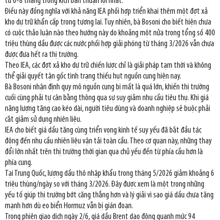
từ 6-8 tháng trong kịch bản thuận lợi nhất.
Điều này đồng nghĩa với khả năng IEA phối hợp triển khai thêm một đợt xả
kho dự trữ khẩn cấp trong tương lai. Tuy nhiên, bà Bosoni cho biết hiện chưa
có cuộc thảo luận nào theo hướng này do khoảng một nửa trong tổng số 400
triệu thùng dầu được các nước phối hợp giải phóng từ tháng 3/2026 vẫn chưa
được đưa hết ra thị trường.
Theo IEA, các đợt xả kho dự trữ chiến lược chỉ là giải pháp tạm thời và không
thể giải quyết tận gốc tình trạng thiếu hụt nguồn cung hiện nay.
Bà Bosoni nhận định quy mô nguồn cung bị mất là quá lớn, khiến thị trường
cuối cùng phải tự cân bằng thông qua sự suy giảm nhu cầu tiêu thụ. Khi giá
năng lượng tăng cao kéo dài, người tiêu dùng và doanh nghiệp sẽ buộc phải
cắt giảm sử dụng nhiên liệu.
IEA cho biết giá dầu tăng cùng triển vọng kinh tế suy yếu đã bắt đầu tác
động đến nhu cầu nhiên liệu vận tải toàn cầu. Theo cơ quan này, những thay
đổi lớn nhất trên thị trường thời gian qua chủ yếu đến từ phía cầu hơn là
phía cung.
Tại Trung Quốc, lượng dầu thô nhập khẩu trong tháng 5/2026 giảm khoảng 6
triệu thùng/ngày so với tháng 3/2026. Đây được xem là một trong những
yếu tố giúp thị trường bớt căng thẳng hơn và lý giải vì sao giá dầu chưa tăng
mạnh hơn dù eo biển Hormuz vẫn bị gián đoạn.
Trong phiên giao dịch ngày 2/6, giá dầu Brent dao động quanh mức 94