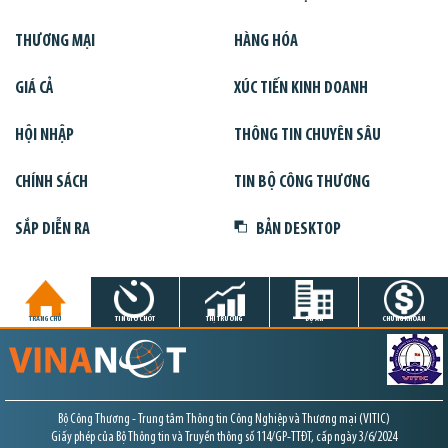
THƯƠNG MẠI
HÀNG HÓA
GIÁ CẢ
XÚC TIẾN KINH DOANH
HỘI NHẬP
THÔNG TIN CHUYÊN SÂU
CHÍNH SÁCH
TIN BỘ CÔNG THƯƠNG
SẮP DIỄN RA
BẢN DESKTOP
TRANG CHỦ
TIN GIỜ CHÓT
THỊ TRƯỜNG
DỰ ÁN
CHỨNG KHOÁN
Bộ Công Thương - Trung tâm Thông tin Công Nghiệp và Thương mại (VITIC)
Giấy phép của Bộ Thông tin và Truyền thông số 114/GP-TTĐT, cấp ngày 3/6/2024