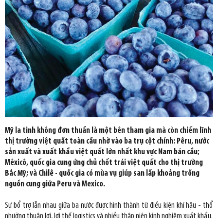
Mỹ la tinh không đơn thuần là một bên tham gia mà còn chiếm lĩnh
thị trường việt quất toàn cầu nhờ vào ba trụ cột chính: Pêru, nước
sản xuất và xuất khẩu việt quất lớn nhất khu vực Nam bán cầu;
Mêxicô, quốc gia cung ứng chủ chốt trái việt quất cho thị trường
Bắc Mỹ; và Chilê - quốc gia có mùa vụ giúp san lấp khoảng trống
nguồn cung giữa Peru và Mexico.
Sự bổ trợ lẫn nhau giữa ba nước được hình thành từ điều kiện khí hậu - thổ
nhưỡng thuận lợi, lợi thế logistics và nhiều thập niên kinh nghiệm xuất khẩu.