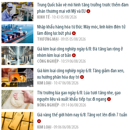
Trung Quốc bảo vệ mô hình tăng trưởng trước thềm đàm
phán thương mại với Mỹ và EU
KINH TẾ
- 10:43 05/08/2026
Nhập khẩu hàng hóa từ Đức: Máy móc, linh kiện điện tử
làm động lực bứt phá
THƯƠNG MẠI
- 09:05 05/08/2026
Giá kim loại công nghiệp ngày 6/8: Đà tăng lan rộng ở
nhóm kim loại cơ bản
CÔNG NGHIỆP
- 10:59 06/08/2026
Giá kim loại công nghiệp ngày 6/8: Tăng giảm đan xen,
xu hướng phân hóa duy trì
KIM LOẠI
- 10:47 06/08/2026
Thị trường lúa gạo ngày 6/8: Lúa tươi tăng nhẹ, gạo
nguyên liệu và xuất khẩu tiếp tục đi ngang
NÔNG NGHIỆP
- 09:14 06/08/2026
Giá vàng thế giới hôm nay 6/8: Tăng vọt lên đỉnh 7 tuần
KIM LOẠI
- 09:06 06/08/2026