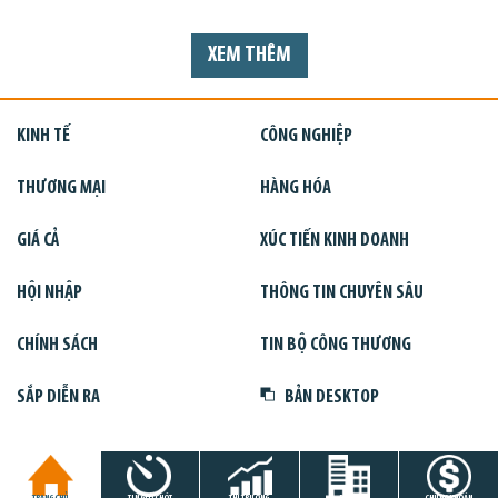
XEM THÊM
KINH TẾ
CÔNG NGHIỆP
THƯƠNG MẠI
HÀNG HÓA
GIÁ CẢ
XÚC TIẾN KINH DOANH
HỘI NHẬP
THÔNG TIN CHUYÊN SÂU
CHÍNH SÁCH
TIN BỘ CÔNG THƯƠNG
SẮP DIỄN RA
BẢN DESKTOP
TRANG CHỦ
TIN GIỜ CHÓT
THỊ TRƯỜNG
DỰ ÁN
CHỨNG KHOÁN