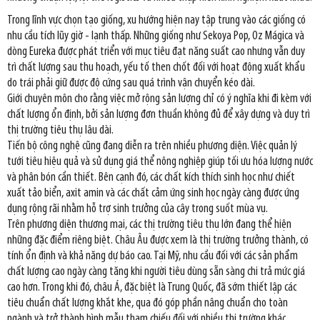
Trong lĩnh vực chọn tạo giống, xu hướng hiện nay tập trung vào các giống có
nhu cầu tích lũy giờ - lạnh thấp. Những giống như Sekoya Pop, Oz Mágica và
dòng Eureka được phát triển với mục tiêu đạt năng suất cao nhưng vẫn duy
trì chất lượng sau thu hoạch, yếu tố then chốt đối với hoạt động xuất khẩu
do trái phải giữ được độ cứng sau quá trình vận chuyển kéo dài.
Giới chuyên môn cho rằng việc mở rộng sản lượng chỉ có ý nghĩa khi đi kèm với
chất lượng ổn định, bởi sản lượng đơn thuần không đủ để xây dựng và duy trì
thị trường tiêu thụ lâu dài.
Tiến bộ công nghệ cũng đang diễn ra trên nhiều phương diện. Việc quản lý
tưới tiêu hiệu quả và sử dụng giá thể nông nghiệp giúp tối ưu hóa lượng nước
và phân bón cần thiết. Bên cạnh đó, các chất kích thích sinh học như chiết
xuất tảo biển, axit amin và các chất cảm ứng sinh học ngày càng được ứng
dụng rộng rãi nhằm hỗ trợ sinh trưởng của cây trong suốt mùa vụ.
Trên phương diện thương mại, các thị trường tiêu thụ lớn đang thể hiện
những đặc điểm riêng biệt. Châu Âu được xem là thị trường trưởng thành, có
tính ổn định và khả năng dự báo cao. Tại Mỹ, nhu cầu đối với các sản phẩm
chất lượng cao ngày càng tăng khi người tiêu dùng sẵn sàng chi trả mức giá
cao hơn. Trong khi đó, châu Á, đặc biệt là Trung Quốc, đã sớm thiết lập các
tiêu chuẩn chất lượng khắt khe, qua đó góp phần nâng chuẩn cho toàn
ngành và trở thành hình mẫu tham chiếu đối với nhiều thị trường khác.