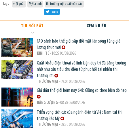
Tags:
việt quất
Mỹ la tinh
thị trường việt quất toàn cầu
Tweet
TIN NỔI BẬT
XEM NHIỀU
FAO cảnh báo thế giới sắp đối mặt làn sóng tăng giá
lương thực mới
KINH TẾ
- 10:29 06/08/2026
Xuất khẩu điện thoại và linh kiện duy trì đà tăng trưởng
nhờ nhu cầu tiêu thụ điện tử phục hồi tại nhiều thị
trường lớn
THƯƠNG MẠI
- 09:06 06/08/2026
Giá dầu thế giới hôm nay 6/8: Giằng co theo biên độ hẹp
NĂNG LƯỢNG
- 08:58 06/08/2026
Triển vọng tích cực của ngành điện tử Việt Nam tại thị
trường Bắc Mỹ
THƯƠNG MẠI
- 08:30 04/08/2026