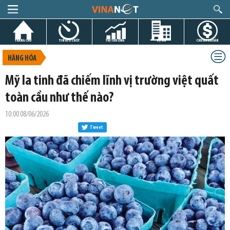
TRANG CHỦ
TIN GIỜ CHÓT
THỊ TRƯỜNG
DỰ ÁN
CHỨNG KHOÁN
HÀNG HÓA
Mỹ la tinh đã chiếm lĩnh vị trường việt quất
toàn cầu như thế nào?
10:00 08/06/2026
Tweet