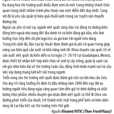
Đa dạng hóa thị trường xuất khẩu được xem là một trong những thách thức
quan trọng nhất nhằm tránh phụ thuộc vào một điểm đến duy nhất. Cùng
với đó là yêu cầu quản lý hiệu quả chuỗi lạnh trong các tuyến vận chuyển
đường dài.
Ngoài các yếu tố nội tại, ngành việt quất cũng chịu tác động từ những biến
động bên ngoài như xung đột địa chính trị và biến động giá dầu, vốn ảnh
hưởng trực tiếp đến chi phí logistics và giá bán tới người tiêu dùng.
Trong bối cảnh đó, đào tạo kỹ thuật được đánh giá là yếu tố quan trọng giúp
nâng cao hiệu quả sản xuất và khả năng sinh lời. Khóa chuyên sâu quốc tế về
sản xuất việt quất dự kiến diễn ra từ ngày 27-29/10 tại Guadalajara, Mexico,
được thiết kế nhằm kết hợp kiến thức về sinh lý cây trồng, quản lý canh tác
với góc nhìn hiện đại về thị trường toàn cầu, đồng thời nhấn mạnh vai trò của
việc xây dựng mạng lưới kết nối trong ngành.
Triển vọng của thị trường việt quất được đánh giá tích cực khi nhu cầu tiêu
thụ duy trì tăng trưởng ổn định từ đầu những năm 2000 đến nay. Với xu
hướng người tiêu dùng ngày càng quan tâm đến giá trị dinh dưỡng và chất
lượng thực phẩm, nhiều chuyên gia nhận định việt quất có thể đi theo con
đường phát triển của chuối, trở thành một mặt hàng phổ biến và hiện diện
rộng rãi tại hầu hết các thị trường trên thế giới.
Nguồn:
Vinanet/VITIC (Theo FreshPlaza))