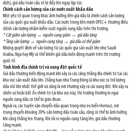
dịch), giá dầu toàn cầu sẽ bị đẩy lên ngay lập tức.
Chính sách sản lượng của các nước xuất khẩu dầu
Một yếu tố quan trọng khác ảnh hưởng đến giá dầu là chính sách sản lượng
của các quốc gia xuất khẩu dầu. Các nước trong liên minh OPEC+ thường điều
chỉnh sản lượng nhằm kiểm soát nguồn cung dầu trên thị trường.
* Cắt giảm sản lượng → nguồn cung giảm → giá dầu tăng
* Tăng sản lượng → nguồn cung tăng → giá dầu có thể giảm
Những quyết định về sản lượng từ các quốc gia sản xuất lớn như Saudi
Arabia, Nga hay Mỹ có thể khiến giá dầu biến động mạnh trên thị trường
quốc tế.
Tình hình địa chính trị và xung đột quốc tế
Giá dầu thường biến động mạnh khi xảy ra các căng thẳng địa chính trị tại các
khu vực sản xuất dầu lớn. Chẳng hạn như Trung Đông là khu vực có trữ lượng
dầu mỏ lớn nhất thế giới và cũng là nơi thường xảy ra các xung đột. Khi xảy ra
chiến sự hoặc bất ổn chính trị tại khu vực này, thị trường thường lo ngại
nguồn cung dầu có thể bị gián đoạn.
Ngoài ra, các tuyến vận chuyển dầu quan trọng như eo biển Hormuz, nơi
trung chuyển khoảng 20% sản lượng dầu toàn cầu, cũng có thể bị ảnh hưởng
khi căng thẳng leo thang. Khi rủi ro nguồn cung tăng lên, giá dầu thường
tăng mạnh.