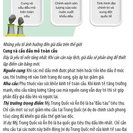
Những yếu tố ảnh hưởng đến giá dầu trên thế giới
Cung và cầu dầu mỏ toàn cầu
Đây là yếu tố nền tảng nhất. Khi cán cân này lệch, giá dầu sẽ phản ứng để thiết
lập điểm cân bằng mới.
Nguồn cung
: Khi các mỏ dầu mới được phát hiện hoặc tồn kho dầu ở mức
cao, thị trường rơi vào tình trạng dư cung, gây áp lực giảm giá.
Nhu cầu:
Phụ thuộc vào sức khỏe kinh tế toàn cầu. Khi kinh tế tăng trưởng
mạnh, nhu cầu năng lượng tăng cao mà nguồn cung vẫn duy trì thì sẽ góp
phần đẩy giá dầu lên và ngược lại.
Thị trường trọng điểm
: Mỹ, Trung Quốc và Ấn Độ là ba “đầu tàu” tiêu thụ.
Chỉ cần một sự sụt giảm nhu cầu tại Trung Quốc (ví dụ do chính sách phong
tỏa) cũng đủ khiến giá dầu thế giới lao dốc.
Ví dụ
: Mỹ, Trung Quốc và Ấn Độ là ba quốc gia tiêu thụ dầu lớn nhất. Chỉ cần
nhu cầu tại các nước này biến động (ví dụ Trung Quốc mở cửa kinh tế sau đại