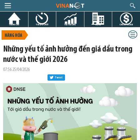
TRANG CHỦ
TIN GIỜ CHÓT
THỊ TRƯỜNG
DỰ ÁN
CHỨNG KHOÁN
HÀNG HÓA
Những yếu tố ảnh hưởng đến giá dầu trong
nước và thế giới 2026
07:56 25/04/2026
Tweet