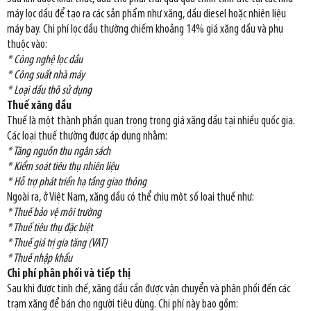
máy lọc dầu để tạo ra các sản phẩm như xăng, dầu diesel hoặc nhiên liệu
máy bay. Chi phí lọc dầu thường chiếm khoảng 14% giá xăng dầu và phụ
thuộc vào:
* Công nghệ lọc dầu
* Công suất nhà máy
* Loại dầu thô sử dụng
Thuế xăng dầu
Thuế là một thành phần quan trọng trong giá xăng dầu tại nhiều quốc gia.
Các loại thuế thường được áp dụng nhằm:
* Tăng nguồn thu ngân sách
* Kiểm soát tiêu thụ nhiên liệu
* Hỗ trợ phát triển hạ tầng giao thông
Ngoài ra, ở Việt Nam, xăng dầu có thể chịu một số loại thuế như:
* Thuế bảo vệ môi trường
* Thuế tiêu thụ đặc biệt
*
Thuế giá trị gia tăng (VAT)
*
Thuế nhập khẩu
Chi phí phân phối và tiếp thị
Sau khi được tinh chế, xăng dầu cần được vận chuyển và phân phối đến các
trạm xăng để bán cho người tiêu dùng. Chi phí này bao gồm: