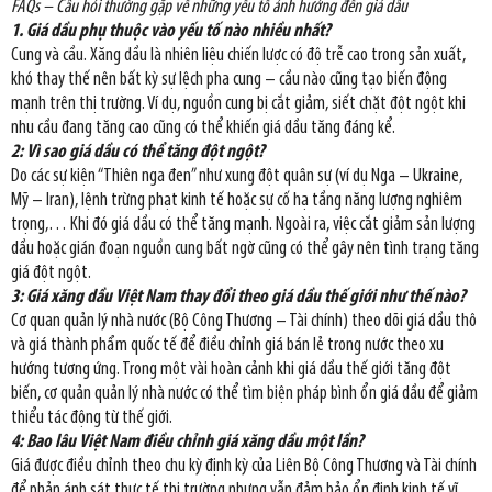
FAQs – Câu hỏi thường gặp về những yếu tố ảnh hưởng đến giá dầu
1. Giá dầu phụ thuộc vào yếu tố nào nhiều nhất?
Cung và cầu. Xăng dầu là nhiên liệu chiến lược có độ trễ cao trong sản xuất,
khó thay thế nên bất kỳ sự lệch pha cung – cầu nào cũng tạo biến động
mạnh trên thị trường. Ví dụ, nguồn cung bị cắt giảm, siết chặt đột ngột khi
nhu cầu đang tăng cao cũng có thể khiến giá dầu tăng đáng kể.
2: Vì sao giá dầu có thể tăng đột ngột?
Do các sự kiện “Thiên nga đen” như xung đột quân sự (ví dụ Nga – Ukraine,
Mỹ – Iran), lệnh trừng phạt kinh tế hoặc sự cố hạ tầng năng lượng nghiêm
trọng,… Khi đó giá dầu có thể tăng mạnh. Ngoài ra, việc cắt giảm sản lượng
dầu hoặc gián đoạn nguồn cung bất ngờ cũng có thể gây nên tình trạng tăng
giá đột ngột.
3: Giá xăng dầu Việt Nam thay đổi theo giá dầu thế giới như thế nào?
Cơ quan quản lý nhà nước (Bộ Công Thương – Tài chính) theo dõi giá dầu thô
và giá thành phẩm quốc tế để điều chỉnh giá bán lẻ trong nước theo xu
hướng tương ứng. Trong một vài hoàn cảnh khi giá dầu thế giới tăng đột
biến, cơ quản quản lý nhà nước có thể tìm biện pháp bình ổn giá dầu để giảm
thiểu tác động từ thế giới.
4: Bao lâu Việt Nam điều chỉnh giá xăng dầu một lần?
Giá được điều chỉnh theo chu kỳ định kỳ của Liên Bộ Công Thương và Tài chính
để phản ánh sát thực tế thị trường nhưng vẫn đảm bảo ổn định kinh tế vĩ