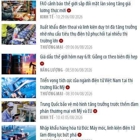
FAO cảnh báo thế giới sắp đối mặt làn sóng tăng giá
lương thực mới
KINH TẾ
- 10:29 06/08/2026
Xuất khẩu điện thoại và linh kiện duy trì đà tăng trưởng
nhờ nhu cầu tiêu thụ điện tử phục hồi tại nhiều thị
trường lớn
THƯƠNG MẠI
- 09:06 06/08/2026
Giá dầu thế giới hôm nay 6/8: Giằng co theo biên độ hẹp
NĂNG LƯỢNG
- 08:58 06/08/2026
Triển vọng tích cực của ngành điện tử Việt Nam tại thị
trường Bắc Mỹ
THƯƠNG MẠI
- 08:30 04/08/2026
Trung Quốc bảo vệ mô hình tăng trưởng trước thềm đàm
phán thương mại với Mỹ và EU
KINH TẾ
- 10:43 05/08/2026
Nhập khẩu hàng hóa từ Đức: Máy móc, linh kiện điện tử
làm động lực bứt phá