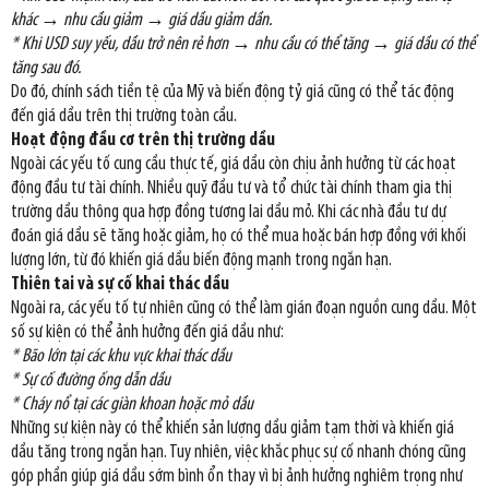
khác → nhu cầu giảm → giá dầu giảm dần.
* Khi USD suy yếu, dầu trở nên rẻ hơn → nhu cầu có thể tăng → giá dầu có thể
tăng sau đó.
Do đó, chính sách tiền tệ của Mỹ và biến động tỷ giá cũng có thể tác động
đến giá dầu trên thị trường toàn cầu.
Hoạt động đầu cơ trên thị trường dầu
Ngoài các yếu tố cung cầu thực tế, giá dầu còn chịu ảnh hưởng từ các hoạt
động đầu tư tài chính. Nhiều quỹ đầu tư và tổ chức tài chính tham gia thị
trường dầu thông qua hợp đồng tương lai dầu mỏ. Khi các nhà đầu tư dự
đoán giá dầu sẽ tăng hoặc giảm, họ có thể mua hoặc bán hợp đồng với khối
lượng lớn, từ đó khiến giá dầu biến động mạnh trong ngắn hạn.
Thiên tai và sự cố khai thác dầu
Ngoài ra, các yếu tố tự nhiên cũng có thể làm gián đoạn nguồn cung dầu. Một
số sự kiện có thể ảnh hưởng đến giá dầu như:
* Bão lớn tại các khu vực khai thác dầu
* Sự cố đường ống dẫn dầu
* Cháy nổ tại các giàn khoan hoặc mỏ dầu
Những sự kiện này có thể khiến sản lượng dầu giảm tạm thời và khiến giá
dầu tăng trong ngắn hạn. Tuy nhiên, việc khắc phục sự cố nhanh chóng cũng
góp phần giúp giá dầu sớm bình ổn thay vì bị ảnh hưởng nghiêm trọng như