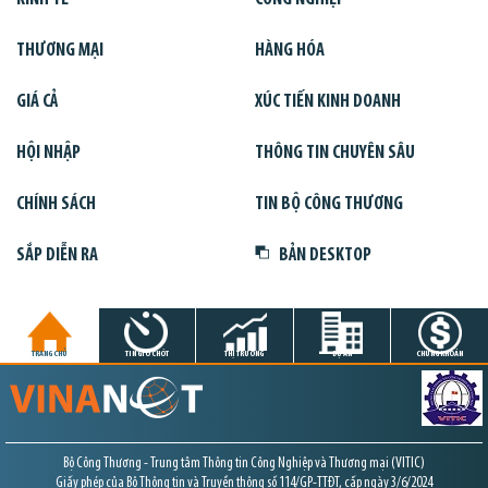
THƯƠNG MẠI
HÀNG HÓA
GIÁ CẢ
XÚC TIẾN KINH DOANH
HỘI NHẬP
THÔNG TIN CHUYÊN SÂU
CHÍNH SÁCH
TIN BỘ CÔNG THƯƠNG
SẮP DIỄN RA
BẢN DESKTOP
TRANG CHỦ
TIN GIỜ CHÓT
THỊ TRƯỜNG
DỰ ÁN
CHỨNG KHOÁN
Bộ Công Thương - Trung tâm Thông tin Công Nghiệp và Thương mại (VITIC)
Giấy phép của Bộ Thông tin và Truyền thông số 114/GP-TTĐT, cấp ngày 3/6/2024