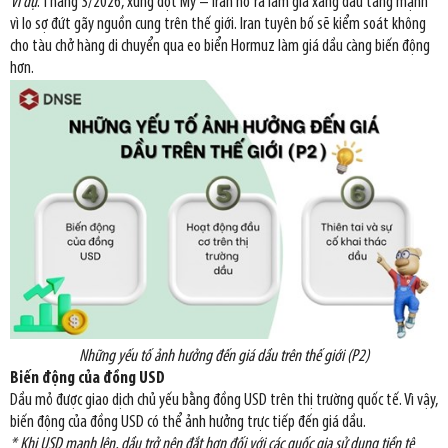
Ví dụ
: Tháng 3/2026, xung đột Mỹ – Iran nổ ra làm giá xăng dầu tăng mạnh
vì lo sợ đứt gãy nguồn cung trên thế giới. Iran tuyên bố sẽ kiểm soát không
cho tàu chở hàng di chuyển qua eo biển Hormuz làm giá dầu càng biến động
hơn.
Những yếu tố ảnh hưởng đến giá dầu trên thế giới (P2)
Biến động của đồng USD
Dầu mỏ được giao dịch chủ yếu bằng đồng USD trên thị trường quốc tế. Vì vậy,
biến động của đồng USD có thể ảnh hưởng trực tiếp đến giá dầu.
* Khi USD mạnh lên, dầu trở nên đắt hơn đối với các quốc gia sử dụng tiền tệ