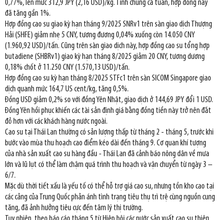
0,77%, lên mức 312,9 JPY (2,16 USD)/kg. Tính chung cả tuần, hợp đồng này
đã tăng gần 1%.
Hợp đồng cao su giao kỳ hạn tháng 9/2025 SNRv1 trên sàn giao dịch Thượng
Hải (SHFE) giảm nhẹ 5 CNY, tương đương 0,04% xuống còn 14.050 CNY
(1.960,92 USD)/tấn. Cũng trên sàn giao dịch này, hợp đồng cao su tổng hợp
butadiene (SHBRv1) giao kỳ hạn tháng 8/2025 giảm 20 CNY, tương dương
0,18% chốt ở 11.250 CNY (1.570,13 USD)/tấn.
Hợp đồng cao su kỳ hạn tháng 8/2025 STFc1 trên sàn SICOM Singapore giao
dịch quanh mức 164,7 US cent/kg, tăng 0,5%.
Đồng USD giảm 0,2% so với đồng Yên Nhật, giao dịch ở 144,69 JPY đổi 1 USD.
Đồng Yên hồi phục khiến các tài sản định giá bằng đồng tiền này trở nên đắt
đỏ hơn với các khách hàng nước ngoài.
Cao su tại Thái Lan thường có sản lượng thấp từ tháng 2 - tháng 5, trước khi
bước vào mùa thu hoạch cao điểm kéo dài đến tháng 9. Cơ quan khí tượng
của nhà sản xuất cao su hàng đầu - Thái Lan đã cảnh báo nông dân về mưa
lớn và lũ lụt có thể làm chậm quá trình thu hoạch và vận chuyển từ ngày 3 –
6/7.
Mặc dù thời tiết xấu là yếu tố có thể hỗ trợ giá cao su, nhưng tồn kho cao tại
các cảng của Trung Quốc phản ánh tình trạng tiêu thụ trì trệ cùng nguồn cung
tăng, đã ảnh hưởng tiêu cực đến tâm lý thị trường.
Tuy nhiên, theo báo cáo tháng 5 từ Hiệp hội các nước sản xuất cao su thiên