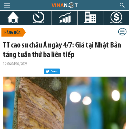
TRANG CHỦ
TIN GIỜ CHÓT
THỊ TRƯỜNG
DỰ ÁN
CHỨNG KHOÁN
HÀNG HÓA
TT cao su châu Á ngày 4/7: Giá tại Nhật Bản
tăng tuần thứ ba liên tiếp
12:06 04/07/2025
Tweet