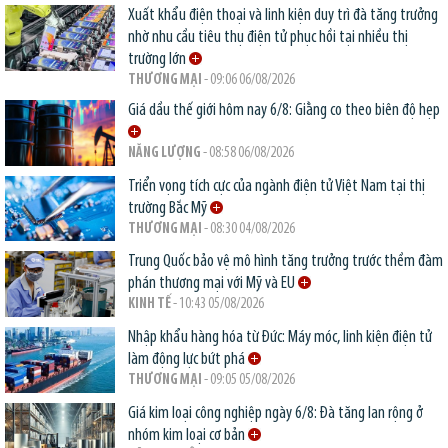
Xuất khẩu điện thoại và linh kiện duy trì đà tăng trưởng
nhờ nhu cầu tiêu thụ điện tử phục hồi tại nhiều thị
trường lớn
THƯƠNG MẠI
- 09:06 06/08/2026
Giá dầu thế giới hôm nay 6/8: Giằng co theo biên độ hẹp
NĂNG LƯỢNG
- 08:58 06/08/2026
Triển vọng tích cực của ngành điện tử Việt Nam tại thị
trường Bắc Mỹ
THƯƠNG MẠI
- 08:30 04/08/2026
Trung Quốc bảo vệ mô hình tăng trưởng trước thềm đàm
phán thương mại với Mỹ và EU
KINH TẾ
- 10:43 05/08/2026
Nhập khẩu hàng hóa từ Đức: Máy móc, linh kiện điện tử
làm động lực bứt phá
THƯƠNG MẠI
- 09:05 05/08/2026
Giá kim loại công nghiệp ngày 6/8: Đà tăng lan rộng ở
nhóm kim loại cơ bản