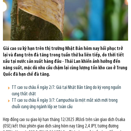
Giá cao su kỳ hạn trên thị trường Nhật Bản hôm nay hồi phục trở
lại và đang trên đà tăng trong tuần thứ ba liên tiếp, do thời tiết
xấu tại nước sản xuất hàng đầu - Thái Lan khiến ảnh hưởng đến
năng suất, mặc dù nhu cầu chậm lại cùng lượng tồn kho cao ở Trung
Quốc đã hạn chế đà tăng.
TT cao su châu Á ngày 2/7: Giá tại Nhật Bản tăng do kỳ vọng nguồn
cung thắt chặt
TT cao su châu Á ngày 3/7: Campuchia là một mắt xích mới trong
chuỗi cung ứng ngành lốp xe toàn cầu
Hợp đồng cao su giao kỳ hạn tháng 12/2025 JRUc6 trên sàn giao dịch Osaka
(OSE) kết thúc phiên giao dịch sáng hôm nay tăng 2,4 JPY, tương đương