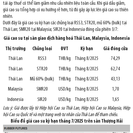
tái áp thuế có thể làm giảm nhu cầu nhiên liệu toàn cầu. Khi giá dầu giảm,
giá cao su tổng hợp có xu hướng rẻ hơn, từ đó gây áp lực lên giá cao su thiên
nhiên.
Dưới đây là giá cao su kỳ hạn các chủng loại RSS3, STR20, mủ 60% (bulk) tại
Thái Lan; SMR20 tại Malaysia; SIR20 tại Indonesia đóng cửa phiên 3/7:
Giá cao su tại
sàn giao dịch hàng hoá Thái Lan, Malaysia, Indonesia
Thị trường
Chủng loại
ĐVT
Kỳ hạn
Giá đóng cửa
Thái Lan
RSS3
THB/kg
Tháng 8/2025
74,29
Thái Lan
STR20
THB/kg
Tháng 8/2025
62,74
Thái Lan
Mủ 60% (bulk)
THB/kg
Tháng 8/2025
43,13
Malaysia
SMR20
USD/kg
Tháng 8/2025
1,70
Indonesia
SIR20
USD/kg
Tháng 8/2025
1,65
Lưu ý: Giá được lấy từ Hiệp hội Cao
su Thái Lan, Hiệp hội Cao su Malaysia, Hiệp
hội Cao su Quốc tế và một trang web tư nhân của Thái Lan để tham chiếu.
Biểu đồ giá cao su kỳ hạn tháng 7/2025 trên sàn Thượng Hải