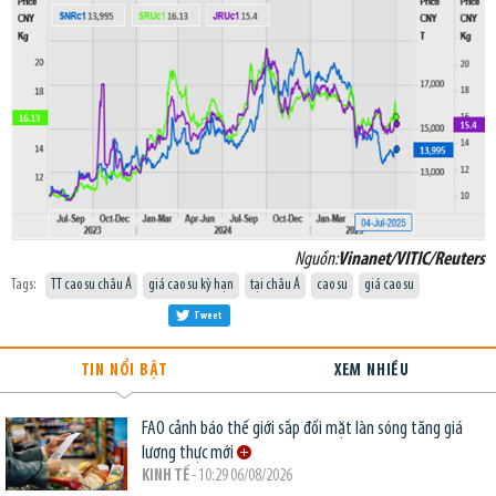
Nguồn:
Vinanet/VITIC/Reuters
Tags:
TT cao su châu Á
giá cao su kỳ hạn
tại châu Á
cao su
giá cao su
Tweet
TIN NỔI BẬT
XEM NHIỀU
FAO cảnh báo thế giới sắp đối mặt làn sóng tăng giá
lương thực mới
KINH TẾ
- 10:29 06/08/2026