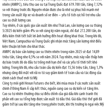
nhiên (ANRPC), tiêu thụ cao su tại Trung Quốc đạt 619.700 tấn, tăng 7,12%
so với tháng trước đó. Nguyên nhân được cho là nhờ sự phục hồi mạnh mẽ
trong sản xuất lốp xe và doanh số xe điện – yếu tố tích cực hỗ trợ nhu cầu
cao su chất lượng cao.
Tuy nhiên, ở các quốc gia sản xuất lớn như Thái Lan, sản lượng cao su tháng
5/2025 dự kiến giảm 4% so với cùng kỳ năm ngoái, chỉ đạt 272.200 tấn, do
điều kiện thời tiết bất lợi ảnh hưởng đến hoạt động khai thác. Trong khi đó,
Việt Nam, Campuchia và Trung Quốc ghi nhận mức tăng sản lượng nhờ điều
kiện thuận lợi hơn cho khai thác.
ANRPC dự báo sản lượng cao su thiên nhiên trong năm 2025 sẽ đạt 14,89
triệu tấn, tăng nhẹ 0,5% so với năm 2024. Tuy nhiên, mức này vẫn thấp hơn
dự báo trước đó do đầu tư trồng mới hạn chế và các yếu tố thời tiết khó
lường. Trong khi đó, nhu cầu toàn cầu dự kiến đạt 15,56 triệu tấn, tăng 1,3%
nhưng cũng đối mặt với rủi ro từ suy giảm kinh tế toàn cầu và tác động của
chính sách thuế mới từ Mỹ.
Công ty môi giới Hexun Futures cho biết, khi mùa mưa ở các nước sản xuất
chính ở Đông Nam Á sắp kết thúc, nguồn cung cao su dự kiến sẽ tăng lên.
Cao su tự nhiên thường chịu sự điều chỉnh của giá dầu khi cạnh tranh thị
phần với cao su tổng hợp được sản xuất từ dầu thô. Giá dầu thô thế giới đã
giảm trở lại sau khi tăng nhẹ trong phiên trước, khi thị trường lo ngại việc Mỹ