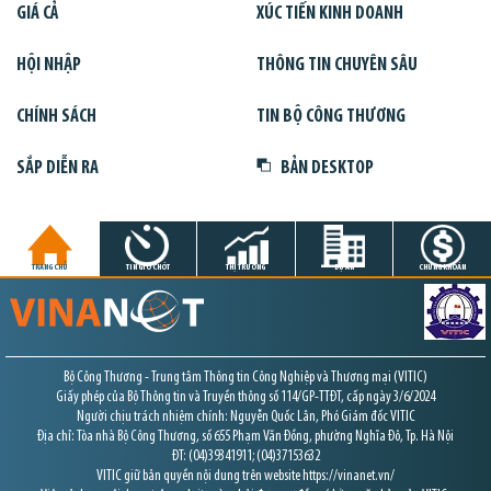
GIÁ CẢ
XÚC TIẾN KINH DOANH
HỘI NHẬP
THÔNG TIN CHUYÊN SÂU
CHÍNH SÁCH
TIN BỘ CÔNG THƯƠNG
SẮP DIỄN RA
BẢN DESKTOP
TRANG CHỦ
TIN GIỜ CHÓT
THỊ TRƯỜNG
DỰ ÁN
CHỨNG KHOÁN
Bộ Công Thương - Trung tâm Thông tin Công Nghiệp và Thương mại (VITIC)
Giấy phép của Bộ Thông tin và Truyền thông số 114/GP-TTĐT, cấp ngày 3/6/2024
Người chịu trách nhiệm chính: Nguyễn Quốc Lân, Phó Giám đốc VITIC
Địa chỉ: Tòa nhà Bộ Công Thương, số 655 Phạm Văn Đồng, phường Nghĩa Đô, Tp. Hà Nội
ĐT: (04)39341911; (04)37153632
VITIC giữ bản quyền nội dung trên website https://vinanet.vn/