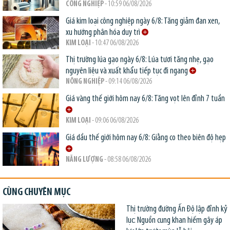
CÔNG NGHIỆP
- 10:59 06/08/2026
Giá kim loại công nghiệp ngày 6/8: Tăng giảm đan xen,
xu hướng phân hóa duy trì
KIM LOẠI
- 10:47 06/08/2026
Thị trường lúa gạo ngày 6/8: Lúa tươi tăng nhẹ, gạo
nguyên liệu và xuất khẩu tiếp tục đi ngang
NÔNG NGHIỆP
- 09:14 06/08/2026
Giá vàng thế giới hôm nay 6/8: Tăng vọt lên đỉnh 7 tuần
KIM LOẠI
- 09:06 06/08/2026
Giá dầu thế giới hôm nay 6/8: Giằng co theo biên độ hẹp
NĂNG LƯỢNG
- 08:58 06/08/2026
CÙNG CHUYÊN MỤC
Thị trường đường Ấn Độ lập đỉnh kỷ
lục: Nguồn cung khan hiếm gây áp