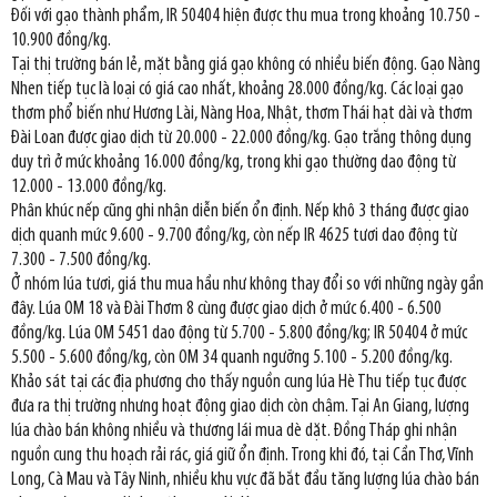
Đối với gạo thành phẩm, IR 50404 hiện được thu mua trong khoảng 10.750 -
10.900 đồng/kg.
Tại thị trường bán lẻ, mặt bằng giá gạo không có nhiều biến động. Gạo Nàng
Nhen tiếp tục là loại có giá cao nhất, khoảng 28.000 đồng/kg. Các loại gạo
thơm phổ biến như Hương Lài, Nàng Hoa, Nhật, thơm Thái hạt dài và thơm
Đài Loan được giao dịch từ 20.000 - 22.000 đồng/kg. Gạo trắng thông dụng
duy trì ở mức khoảng 16.000 đồng/kg, trong khi gạo thường dao động từ
12.000 - 13.000 đồng/kg.
Phân khúc nếp cũng ghi nhận diễn biến ổn định. Nếp khô 3 tháng được giao
dịch quanh mức 9.600 - 9.700 đồng/kg, còn nếp IR 4625 tươi dao động từ
7.300 - 7.500 đồng/kg.
Ở nhóm lúa tươi, giá thu mua hầu như không thay đổi so với những ngày gần
đây. Lúa OM 18 và Đài Thơm 8 cùng được giao dịch ở mức 6.400 - 6.500
đồng/kg. Lúa OM 5451 dao động từ 5.700 - 5.800 đồng/kg; IR 50404 ở mức
5.500 - 5.600 đồng/kg, còn OM 34 quanh ngưỡng 5.100 - 5.200 đồng/kg.
Khảo sát tại các địa phương cho thấy nguồn cung lúa Hè Thu tiếp tục được
đưa ra thị trường nhưng hoạt động giao dịch còn chậm. Tại An Giang, lượng
lúa chào bán không nhiều và thương lái mua dè dặt. Đồng Tháp ghi nhận
nguồn cung thu hoạch rải rác, giá giữ ổn định. Trong khi đó, tại Cần Thơ, Vĩnh
Long, Cà Mau và Tây Ninh, nhiều khu vực đã bắt đầu tăng lượng lúa chào bán