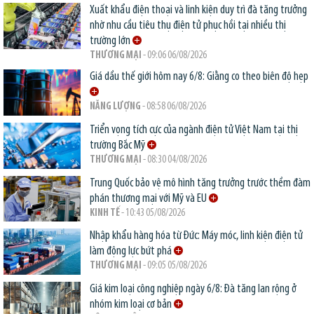
Xuất khẩu điện thoại và linh kiện duy trì đà tăng trưởng
nhờ nhu cầu tiêu thụ điện tử phục hồi tại nhiều thị
trường lớn
THƯƠNG MẠI
- 09:06 06/08/2026
Giá dầu thế giới hôm nay 6/8: Giằng co theo biên độ hẹp
NĂNG LƯỢNG
- 08:58 06/08/2026
Triển vọng tích cực của ngành điện tử Việt Nam tại thị
trường Bắc Mỹ
THƯƠNG MẠI
- 08:30 04/08/2026
Trung Quốc bảo vệ mô hình tăng trưởng trước thềm đàm
phán thương mại với Mỹ và EU
KINH TẾ
- 10:43 05/08/2026
Nhập khẩu hàng hóa từ Đức: Máy móc, linh kiện điện tử
làm động lực bứt phá
THƯƠNG MẠI
- 09:05 05/08/2026
Giá kim loại công nghiệp ngày 6/8: Đà tăng lan rộng ở
nhóm kim loại cơ bản