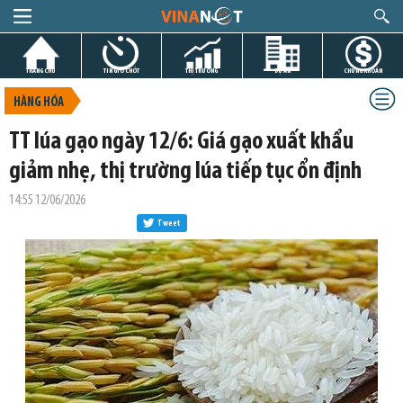
TRANG CHỦ
TIN GIỜ CHÓT
THỊ TRƯỜNG
DỰ ÁN
CHỨNG KHOÁN
HÀNG HÓA
TT lúa gạo ngày 12/6: Giá gạo xuất khẩu
giảm nhẹ, thị trường lúa tiếp tục ổn định
14:55 12/06/2026
Tweet