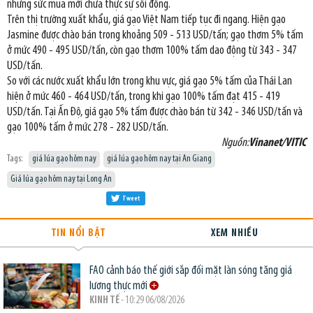
nhưng sức mua mới chưa thực sự sôi động.
Trên thị trường xuất khẩu, giá gạo Việt Nam tiếp tục đi ngang. Hiện gạo
Jasmine được chào bán trong khoảng 509 - 513 USD/tấn; gạo thơm 5% tấm
ở mức 490 - 495 USD/tấn, còn gạo thơm 100% tấm dao động từ 343 - 347
USD/tấn.
So với các nước xuất khẩu lớn trong khu vực, giá gạo 5% tấm của Thái Lan
hiện ở mức 460 - 464 USD/tấn, trong khi gạo 100% tấm đạt 415 - 419
USD/tấn. Tại Ấn Độ, giá gạo 5% tấm được chào bán từ 342 - 346 USD/tấn và
gạo 100% tấm ở mức 278 - 282 USD/tấn.
Nguồn:
Vinanet/VITIC
Tags:
giá lúa gạo hôm nay
giá lúa gạo hôm nay tại An Giang
Giá lúa gạo hôm nay tại Long An
Tweet
TIN NỔI BẬT
XEM NHIỀU
FAO cảnh báo thế giới sắp đối mặt làn sóng tăng giá
lương thực mới
KINH TẾ
- 10:29 06/08/2026