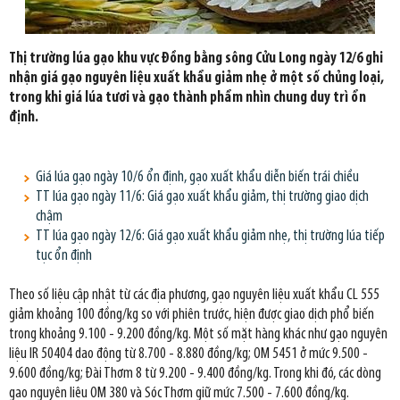
Thị trường lúa gạo khu vực Đồng bằng sông Cửu Long ngày 12/6 ghi
nhận giá gạo nguyên liệu xuất khẩu giảm nhẹ ở một số chủng loại,
trong khi giá lúa tươi và gạo thành phẩm nhìn chung duy trì ổn
định.
Giá lúa gạo ngày 10/6 ổn định, gạo xuất khẩu diễn biến trái chiều
TT lúa gạo ngày 11/6: Giá gạo xuất khẩu giảm, thị trường giao dịch
chậm
TT lúa gạo ngày 12/6: Giá gạo xuất khẩu giảm nhẹ, thị trường lúa tiếp
tục ổn định
Theo số liệu cập nhật từ các địa phương, gạo nguyên liệu xuất khẩu CL 555
giảm khoảng 100 đồng/kg so với phiên trước, hiện được giao dịch phổ biến
trong khoảng 9.100 - 9.200 đồng/kg. Một số mặt hàng khác như gạo nguyên
liệu IR 50404 dao động từ 8.700 - 8.880 đồng/kg; OM 5451 ở mức 9.500 -
9.600 đồng/kg; Đài Thơm 8 từ 9.200 - 9.400 đồng/kg. Trong khi đó, các dòng
gạo nguyên liệu OM 380 và Sóc Thơm giữ mức 7.500 - 7.600 đồng/kg.