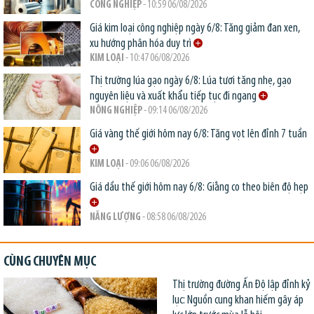
CÔNG NGHIỆP
- 10:59 06/08/2026
Giá kim loại công nghiệp ngày 6/8: Tăng giảm đan xen,
xu hướng phân hóa duy trì
KIM LOẠI
- 10:47 06/08/2026
Thị trường lúa gạo ngày 6/8: Lúa tươi tăng nhẹ, gạo
nguyên liệu và xuất khẩu tiếp tục đi ngang
NÔNG NGHIỆP
- 09:14 06/08/2026
Giá vàng thế giới hôm nay 6/8: Tăng vọt lên đỉnh 7 tuần
KIM LOẠI
- 09:06 06/08/2026
Giá dầu thế giới hôm nay 6/8: Giằng co theo biên độ hẹp
NĂNG LƯỢNG
- 08:58 06/08/2026
CÙNG CHUYÊN MỤC
Thị trường đường Ấn Độ lập đỉnh kỷ
lục: Nguồn cung khan hiếm gây áp