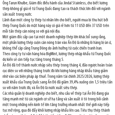
Ông Tarun Khulbe, Giám đốc điều hành của Jindal Stainless, cho biết lượng
thép không gỉ giá rẻ từ Trung Quốc đang tạo ra thách thức lớn đối với ngành
sản xuất trong nước.
Lãnh đạo một công ty thép tư nhân lớn cho biết, người mua bị thu hút bởi
thép Trung Quốc do mặt hàng này có giá rẻ hơn từ 11 USD đến 37 USD trên
mỗi tấn thép cán nóng so với giá nội địa.
Một giám đốc cấp cao tại một doanh nghiệp thép lớn khác bổ sung rằng,
một phần lượng thép cuộn cán nóng tràn vào Ấn Độ là những lô hàng bị ùn ứ,
không thể cập cảng Trung Đông do ảnh hưởng từ cuộc chiến tranh Iran.
Theo công ty tư vấn hàng hóa BigMint, lượng thép nhập khẩu từ Trung Quốc
dự kiến sẽ còn tiếp tục tăng trong tháng 5.
Ấn Độ đã trở thành nước nhập siêu thép trong tháng 4, đảo ngược hoàn toàn
cục diện so với những tháng trước đó khi lượng hàng nhập khẩu từng giảm
nhờ vào các biện pháp áp thuế. Trong năm tài chính 2025/2026, lượng thép
xuất khẩu của Trung Quốc sang Ấn Độ đã giảm 39,4% xuống còn 1,5 triệu tấn
so với năm trước đó, và Ấn Độ là nước xuất siêu thép.
Các nhà quản lý doanh nghiệp cho biết, nhu cầu về thép tại Ấn Độ đang gia
tăng mạnh mẽ từ các ngành cơ sở hạ tầng và sản xuất ô tô trong bối cảnh
một trong những nền kinh tế lớn tăng trưởng nhanh nhất thế giới này tiếp
tục mở rộng, qua đó đẩy khối lượng nhập khẩu lên cao. Tiêu thụ thép thành