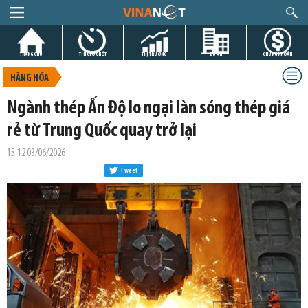
TRANG CHỦ
TIN GIỜ CHÓT
THỊ TRƯỜNG
DỰ ÁN
CHỨNG KHOÁN
HÀNG HÓA
Ngành thép Ấn Độ lo ngại làn sóng thép giá
rẻ từ Trung Quốc quay trở lại
15:12 03/06/2026
Tweet