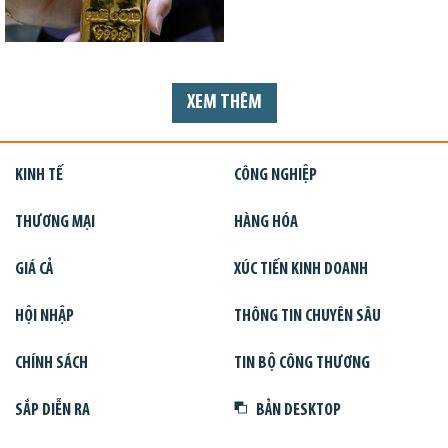
XEM THÊM
KINH TẾ
CÔNG NGHIỆP
THƯƠNG MẠI
HÀNG HÓA
GIÁ CẢ
XÚC TIẾN KINH DOANH
HỘI NHẬP
THÔNG TIN CHUYÊN SÂU
CHÍNH SÁCH
TIN BỘ CÔNG THƯƠNG
SẮP DIỄN RA
BẢN DESKTOP