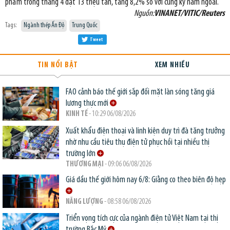
phẩm trong tháng 4 đạt 13 triệu tấn, tăng 8,2% so với cùng kỳ năm ngoái.
Nguồn:
VINANET/VITIC/Reuters
Tags:
Ngành thép Ấn Độ
Trung Quốc
Tweet
TIN NỔI BẬT
XEM NHIỀU
FAO cảnh báo thế giới sắp đối mặt làn sóng tăng giá
lương thực mới
KINH TẾ
- 10:29 06/08/2026
Xuất khẩu điện thoại và linh kiện duy trì đà tăng trưởng
nhờ nhu cầu tiêu thụ điện tử phục hồi tại nhiều thị
trường lớn
THƯƠNG MẠI
- 09:06 06/08/2026
Giá dầu thế giới hôm nay 6/8: Giằng co theo biên độ hẹp
NĂNG LƯỢNG
- 08:58 06/08/2026
Triển vọng tích cực của ngành điện tử Việt Nam tại thị
trường Bắc Mỹ