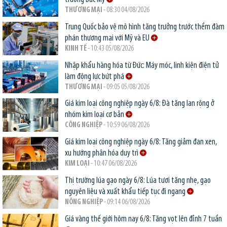
THƯƠNG MẠI
- 08:30 04/08/2026
Trung Quốc bảo vệ mô hình tăng trưởng trước thềm đàm
phán thương mại với Mỹ và EU
KINH TẾ
- 10:43 05/08/2026
Nhập khẩu hàng hóa từ Đức: Máy móc, linh kiện điện tử
làm động lực bứt phá
THƯƠNG MẠI
- 09:05 05/08/2026
Giá kim loại công nghiệp ngày 6/8: Đà tăng lan rộng ở
nhóm kim loại cơ bản
CÔNG NGHIỆP
- 10:59 06/08/2026
Giá kim loại công nghiệp ngày 6/8: Tăng giảm đan xen,
xu hướng phân hóa duy trì
KIM LOẠI
- 10:47 06/08/2026
Thị trường lúa gạo ngày 6/8: Lúa tươi tăng nhẹ, gạo
nguyên liệu và xuất khẩu tiếp tục đi ngang
NÔNG NGHIỆP
- 09:14 06/08/2026
Giá vàng thế giới hôm nay 6/8: Tăng vọt lên đỉnh 7 tuần