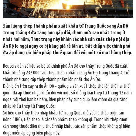
Sản lượng thép thành phẩm xuất khẩu từ Trung Quốc sang Ấn Độ
trong tháng 4 đã tăng hơn gấp đôi, chạm mức cao nhất trong ít
nhất hai năm, Thực trạng này khiến các nhà sản xuất thép nội địa
Ấn Độ lo ngại nguy cơ bị hàng giá rẻ lấn át, bất chấp việc chính phủ
đã áp dụng các biện pháp thuế quan đối với một số mặt hàng thép.
Reuters dẫn số liệu sơ bộ từ chính phủ Ấn Độ cho thấy, Trung Quốc đã xuất
khẩu khoảng 232.000 tấn thép thành phẩm sang Ấn Độ trong tháng 4, trở
thành nhà cung cấp thép thành phẩm lớn nhất cho Ấn Độ.
Diễn biến trên xảy ra dù Ấn Độ - quốc gia sản xuất thép thô lớn thứ hai thế
giới - đã áp thuế nhập khẩu đối với một số chủng loại thép từ tháng 12 năm
ngoái với thời hạn ba năm. Biện pháp này từng giúp làm chậm đà gia tăng
nhập khẩu thép từ Trung Quốc.
Số liệu cho thấy thép nhập khẩu từ Trung Quốc chủ yếu là thép cuộn cán
nóng (HRC), tiếp theo là các sản phẩm thép không gỉ. Trong khi thép cuộn
cán nóng thuộc diện chịu thuế nhập khẩu, các sản phẩm thép không gỉ hiện
được miễn áp dụng biện pháp này.