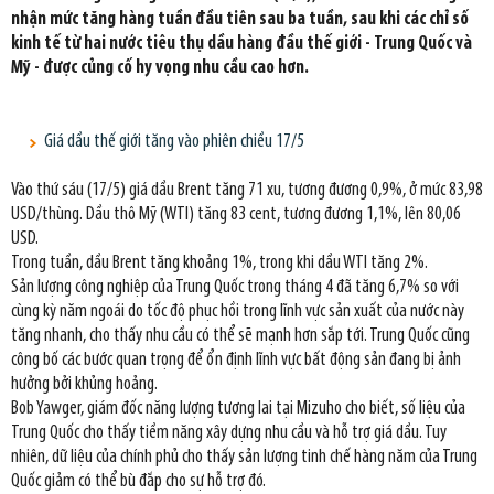
nhận mức tăng hàng tuần đầu tiên sau ba tuần, sau khi các chỉ số
kinh tế từ hai nước tiêu thụ dầu hàng đầu thế giới - Trung Quốc và
Mỹ - được củng cố hy vọng nhu cầu cao hơn.
Giá dầu thế giới tăng vào phiên chiều 17/5
Vào thứ sáu (17/5) giá dầu Brent tăng 71 xu, tương đương 0,9%, ở mức 83,98
USD/thùng. Dầu thô Mỹ (WTI) tăng 83 cent, tương đương 1,1%, lên 80,06
USD.
Trong tuần, dầu Brent tăng khoảng 1%, trong khi dầu WTI tăng 2%.
Sản lượng công nghiệp của Trung Quốc trong tháng 4 đã tăng 6,7% so với
cùng kỳ năm ngoái do tốc độ phục hồi trong lĩnh vực sản xuất của nước này
tăng nhanh, cho thấy nhu cầu có thể sẽ mạnh hơn sắp tới. Trung Quốc cũng
công bố các bước quan trọng để ổn định lĩnh vực bất động sản đang bị ảnh
hưởng bởi khủng hoảng.
Bob Yawger, giám đốc năng lượng tương lai tại Mizuho cho biết, số liệu của
Trung Quốc cho thấy tiềm năng xây dựng nhu cầu và hỗ trợ giá dầu. Tuy
nhiên, dữ liệu của chính phủ cho thấy sản lượng tinh chế hàng năm của Trung
Quốc giảm có thể bù đắp cho sự hỗ trợ đó.