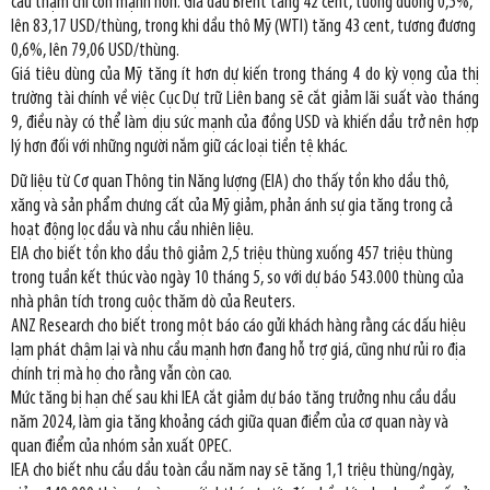
cầu thậm chí còn mạnh hơn. G
iá dầu Brent tăng 42 cent, tương đương 0,5%,
lên 83,17 USD/thùng, trong khi dầu thô Mỹ (WTI) tăng 43 cent, tương đương
0,6%, lên 79,06 USD/thùng.
Giá tiêu dùng của Mỹ tăng ít hơn dự kiến trong tháng 4 do kỳ vọng của thị
trường tài chính về việc Cục Dự trữ Liên bang sẽ cắt giảm lãi suất vào tháng
9, điều này có thể làm dịu sức mạnh của đồng USD và khiến dầu trở nên hợp
lý hơn đối với những người nắm giữ các loại tiền tệ khác.
Dữ liệu từ Cơ quan Thông tin Năng lượng (EIA) cho thấy tồn kho dầu thô,
xăng và sản phẩm chưng cất của Mỹ giảm, phản ánh sự gia tăng trong cả
hoạt động lọc dầu và nhu cầu nhiên liệu.
EIA cho biết tồn kho dầu thô giảm 2,5 triệu thùng xuống 457 triệu thùng
trong tuần kết thúc vào ngày 10 tháng 5, so với dự báo 543.000 thùng của
nhà phân tích trong cuộc thăm dò của Reuters.
ANZ Research cho biết trong một báo cáo gửi khách hàng rằng các dấu hiệu
lạm phát chậm lại và nhu cầu mạnh hơn đang hỗ trợ giá, cũng như rủi ro địa
chính trị mà họ cho rằng vẫn còn cao.
Mức tăng bị hạn chế sau khi IEA cắt giảm dự báo tăng trưởng nhu cầu dầu
năm 2024, làm gia tăng khoảng cách giữa quan điểm của cơ quan này và
quan điểm của nhóm sản xuất OPEC.
IEA cho biết nhu cầu dầu toàn cầu năm nay sẽ tăng 1,1 triệu thùng/ngày,