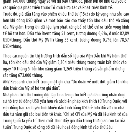
giảm 140.000 thùng/ngày so với dự báo trước đó, phần lớn do nhu cầu yếu ở
các quốc gia phát triển thuộc Tổ chức Hợp tác và Phát triển Kinh tế.
Trước đó, giá dầu tăng vào phiên chiều thứ tư (15/5) do kỳ vọng nhu cầu cao
hơn khi đồng USD giảm và một báo cáo cho thấy tồn kho dầu thô và xăng
của Mỹ giảm trong khi dữ liệu lạm phát công bố có thể chỉ ra triển vọng kinh
tế hỗ trợ hơn. Dầu thô Brent tăng 51 cent, tương đương 0,6%, ở mức 82,89
USD/thùng. Dầu thô Mỹ (WTI) tăng 55 cent, tương đương 0,7%, lên 78,57
USD/thùng.
Theo các nguồn tin thị trường trích dẫn số liệu của Viện Dầu khí Mỹ hôm thứ
Ba, tồn kho dầu thô của Mỹ giảm 3,104 triệu thùng trong tuần kết thúc vào
ngày 10 tháng 5. Tồn kho xăng giảm 1,269 triệu thùng và sản phẩm chưng
cất tăng 673.000 thùng.
ANZ Research cho biết trong một ghi chú: “Dự đoán về một đợt giảm tồn kho
dầu khác của Mỹ sẽ hỗ trợ giá dầu”.
Nhà phân tích thị trường độc lập Tina Teng cho biết giá dầu cũng nhận được
sự hỗ trợ từ đồng USD yếu hơn và các biện pháp kích thích từ Trung Quốc, với
việc đồng bạc xanh yếu hơn khiến dầu tính bằng USD rẻ hơn đối với các nhà
đầu tư nắm giữ các loại tiền tệ khác. “Chỉ số CPI của Mỹ và dữ liệu kinh tế của
Trung Quốc là yếu tố then chốt thúc đẩy giá dầu trong thời gian còn lại của
tuần”. Trung Quốc sẽ công bố dữ liệu hoạt động kinh tế vào thứ Sáu.