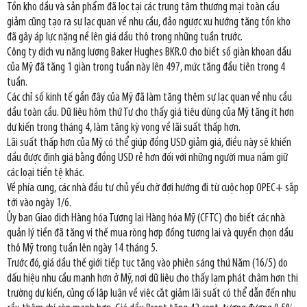
Tồn kho dầu và sản phẩm đã lọc tại các trung tâm thương mại toàn cầu
giảm cũng tạo ra sự lạc quan về nhu cầu, đảo ngược xu hướng tăng tồn kho
đã gây áp lực nặng nề lên giá dầu thô trong những tuần trước.
Công ty dịch vụ năng lượng Baker Hughes BKR.O cho biết số giàn khoan dầu
của Mỹ đã tăng 1 giàn trong tuần này lên 497, mức tăng đầu tiên trong 4
tuần.
Các chỉ số kinh tế gần đây của Mỹ đã làm tăng thêm sự lạc quan về nhu cầu
dầu toàn cầu. Dữ liệu hôm thứ Tư cho thấy giá tiêu dùng của Mỹ tăng ít hơn
dự kiến trong tháng 4, làm tăng kỳ vọng về lãi suất thấp hơn.
Lãi suất thấp hơn của Mỹ có thể giúp đồng USD giảm giá, điều này sẽ khiến
dầu được định giá bằng đồng USD rẻ hơn đối với những người mua nắm giữ
các loại tiền tệ khác.
Về phía cung, các nhà đầu tư chủ yếu chờ đợi hướng đi từ cuộc họp OPEC+ sắp
tới vào ngày 1/6.
Ủy ban Giao dịch Hàng hóa Tương lai Hàng hóa Mỹ (CFTC) cho biết các nhà
quản lý tiền đã tăng vị thế mua ròng hợp đồng tương lai và quyền chọn dầu
thô Mỹ trong tuần lên ngày 14 tháng 5.
Trước đó, giá dầu thế giới tiếp tục tăng vào phiên sáng thứ Năm (16/5) do
dấu hiệu nhu cầu mạnh hơn ở Mỹ, nơi dữ liệu cho thấy lạm phát chậm hơn thị
trường dự kiến, củng cố lập luận về việc cắt giảm lãi suất có thể dẫn đến nhu