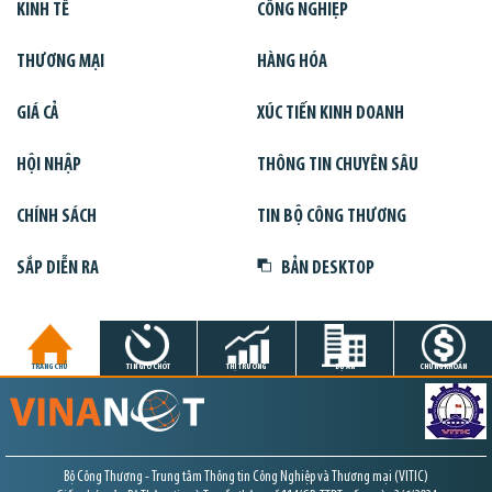
KINH TẾ
CÔNG NGHIỆP
THƯƠNG MẠI
HÀNG HÓA
GIÁ CẢ
XÚC TIẾN KINH DOANH
HỘI NHẬP
THÔNG TIN CHUYÊN SÂU
CHÍNH SÁCH
TIN BỘ CÔNG THƯƠNG
SẮP DIỄN RA
BẢN DESKTOP
TRANG CHỦ
TIN GIỜ CHÓT
THỊ TRƯỜNG
DỰ ÁN
CHỨNG KHOÁN
Bộ Công Thương - Trung tâm Thông tin Công Nghiệp và Thương mại (VITIC)