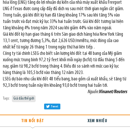
hóa lỏng (LNG) tăng do lợi nhuận dự kiến của nhà máy xuất khẩu Freeport
LNG ở Texas được cung cấp đầy đủ dịch vụ sau một thời gian ngắn cắt giảm.
Trong tuần, giá khí đốt kỳ hạn đã tăng khoảng 17% sau khi tăng 5% vào
tuần trước và đạt mức kỷ lục 33% hai tuần trước. Giá khí đốt tương lai hiện
tăng khoảng 4% trong năm 2024 sau khi giảm 44% vào năm ngoái.
Giá khí đốt kỳ hạn giao tháng 6 trên Sàn giao dịch hàng hóa New York tăng
13,1 cent, tương đương 5,3%, đạt 2,626 USD/mmBtu, mức đóng cửa cao
nhất kể từ ngày 26 tháng 1 trong ngày thứ hai liên tiếp. .
Công ty tài chính LSEG cho biết sản lượng khí đốt tại 48 bang của Mỹ giảm
xuống mức trung bình 97,2 tỷ feet khối mỗi ngày (bcfd) từ đầu tháng 5 đến
nay, giảm từ 98,2 bcfd trong tháng 4. Điều đó so sánh với mức cao kỷ lục
hàng tháng là 105,5 bcfd vào tháng 12 năm 2023.
LSEG dự báo nhu cầu khí đốt 48 tiểu bang, bao gồm cả xuất khẩu, sẽ tăng từ
92,3 bcfd trong tuần này lên khoảng 93,0 bcfd trong hai tuần tới.
Nguồn:
Vinanet/Reuters
Tags:
Giá dầu thế giới
Tweet
TIN NỔI BẬT
XEM NHIỀU