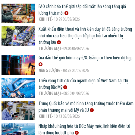
FAO cảnh báo thế giới sắp đối mặt làn sóng tăng giá
lương thực mới
KINH TẾ
- 10:29 06/08/2026
Xuất khẩu điện thoại và linh kiện duy trì đà tăng trưởng
nhờ nhu cầu tiêu thụ điện tử phục hồi tại nhiều thị
trường lớn
THƯƠNG MẠI
- 09:06 06/08/2026
Giá dầu thế giới hôm nay 6/8: Giằng co theo biên độ hẹp
NĂNG LƯỢNG
- 08:58 06/08/2026
Triển vọng tích cực của ngành điện tử Việt Nam tại thị
trường Bắc Mỹ
THƯƠNG MẠI
- 08:30 04/08/2026
Trung Quốc bảo vệ mô hình tăng trưởng trước thềm đàm
phán thương mại với Mỹ và EU
KINH TẾ
- 10:43 05/08/2026
Nhập khẩu hàng hóa từ Đức: Máy móc, linh kiện điện tử
làm động lực bứt phá