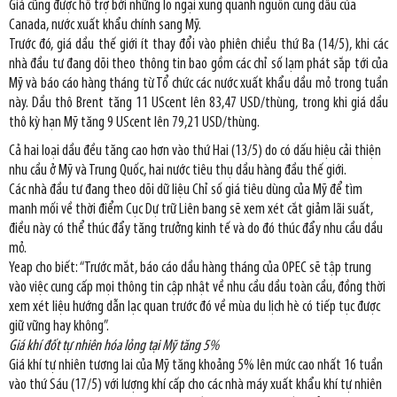
Giá cũng được hỗ trợ bởi những lo ngại xung quanh nguồn cung dầu của
Canada, nước xuất khẩu chính sang Mỹ.
Trước đó, giá dầu thế giới ít thay đổi vào phiên chiều thứ Ba (14/5), khi các
nhà đầu tư đang dõi theo thông tin bao gồm các chỉ số lạm phát sắp tới của
Mỹ và báo cáo hàng tháng từ Tổ chức các nước xuất khẩu dầu mỏ trong tuần
này. Dầu thô Brent tăng 11 UScent lên 83,47 USD/thùng, trong khi giá dầu
thô kỳ hạn Mỹ tăng 9 UScent lên 79,21 USD/thùng.
Cả hai loại dầu đều tăng cao hơn vào thứ Hai (13/5) do có dấu hiệu cải thiện
nhu cầu ở Mỹ và Trung Quốc, hai nước tiêu thụ dầu hàng đầu thế giới.
Các nhà đầu tư đang theo dõi dữ liệu Chỉ số giá tiêu dùng của Mỹ để tìm
manh mối về thời điểm Cục Dự trữ Liên bang sẽ xem xét cắt giảm lãi suất,
điều này có thể thúc đẩy tăng trưởng kinh tế và do đó thúc đẩy nhu cầu dầu
mỏ.
Yeap cho biết: “Trước mắt, báo cáo dầu hàng tháng của OPEC sẽ tập trung
vào việc cung cấp mọi thông tin cập nhật về nhu cầu dầu toàn cầu, đồng thời
xem xét liệu hướng dẫn lạc quan trước đó về mùa du lịch hè có tiếp tục được
giữ vững hay không”.
Giá khí đốt tự nhiên hóa lỏng tại Mỹ tăng 5%
Giá khí tự nhiên tương lai của Mỹ tăng khoảng 5% lên mức cao nhất 16 tuần
vào thứ Sáu (17/5) với lượng khí cấp cho các nhà máy xuất khẩu khí tự nhiên