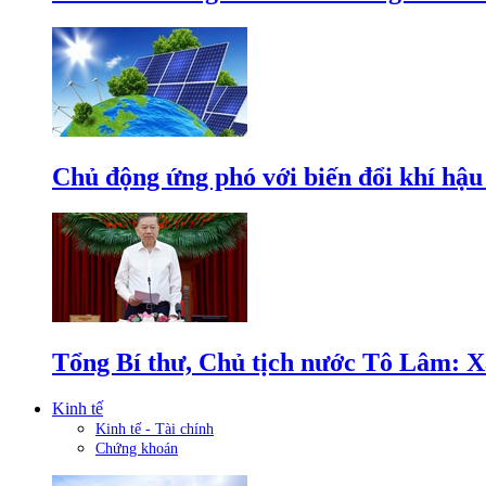
Chủ động ứng phó với biến đổi khí hậu
Tổng Bí thư, Chủ tịch nước Tô Lâm: Xâ
Kinh tế
Kinh tế - Tài chính
Chứng khoán