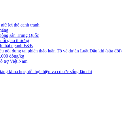
iữ lợi thế cạnh tranh
tháng
t động sản Trung Quốc
nối giao thương
nh thái ngành F&B
nội dung tại phiên thảo luận Tổ về dự án Luật Dầu khí (sửa đổi)
3.000 đồng/kg
ỗ trợ Việt Nam
ng khoa học, dễ thực hiện và có sức sống lâu dài