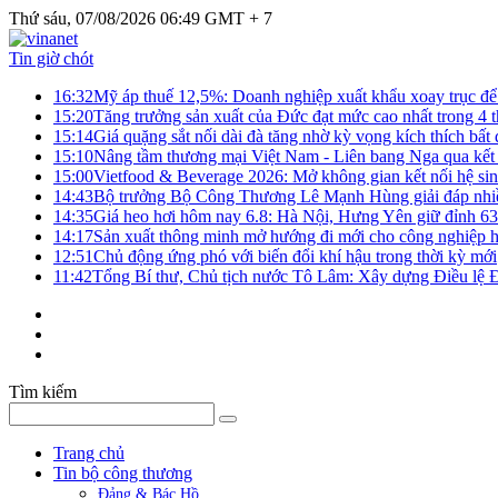
Thứ sáu, 07/08/2026 06:49 GMT + 7
Tin giờ chót
16:32
Mỹ áp thuế 12,5%: Doanh nghiệp xuất khẩu xoay trục để g
15:20
Tăng trưởng sản xuất của Đức đạt mức cao nhất trong 4 
15:14
Giá quặng sắt nối dài đà tăng nhờ kỳ vọng kích thích bấ
15:10
Nâng tầm thương mại Việt Nam - Liên bang Nga qua kết 
15:00
Vietfood & Beverage 2026: Mở không gian kết nối hệ si
14:43
Bộ trưởng Bộ Công Thương Lê Mạnh Hùng giải đáp nhiều 
14:35
Giá heo hơi hôm nay 6.8: Hà Nội, Hưng Yên giữ đỉnh 6
14:17
Sản xuất thông minh mở hướng đi mới cho công nghiệp h
12:51
Chủ động ứng phó với biến đổi khí hậu trong thời kỳ mới
11:42
Tổng Bí thư, Chủ tịch nước Tô Lâm: Xây dựng Điều lệ Đả
Tìm kiếm
Trang chủ
Tin bộ công thương
Đảng & Bác Hồ