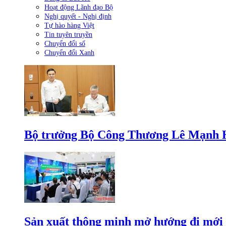
Hoạt động Lãnh đạo Bộ
Nghị quyết - Nghị định
Tự hào hàng Việt
Tin tuyên truyền
Chuyển đổi số
Chuyển đổi Xanh
Bộ trưởng Bộ Công Thương Lê Mạnh Hùn
Sản xuất thông minh mở hướng đi mới 