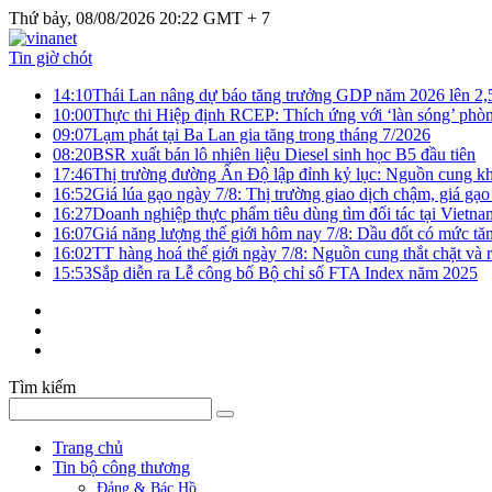
Thứ bảy, 08/08/2026 20:22 GMT + 7
Tin giờ chót
14:10
Thái Lan nâng dự báo tăng trưởng GDP năm 2026 lên 2
10:00
Thực thi Hiệp định RCEP: Thích ứng với ‘làn sóng’ phò
09:07
Lạm phát tại Ba Lan gia tăng trong tháng 7/2026
08:20
BSR xuất bán lô nhiên liệu Diesel sinh học B5 đầu tiên
17:46
Thị trường đường Ấn Độ lập đỉnh kỷ lục: Nguồn cung kha
16:52
Giá lúa gạo ngày 7/8: Thị trường giao dịch chậm, giá gạo
16:27
Doanh nghiệp thực phẩm tiêu dùng tìm đối tác tại Vietna
16:07
Giá năng lượng thế giới hôm nay 7/8: Dầu đốt có mức tăn
16:02
TT hàng hoá thế giới ngày 7/8: Nguồn cung thắt chặt và rủ
15:53
Sắp diễn ra Lễ công bố Bộ chỉ số FTA Index năm 2025
Tìm kiếm
Trang chủ
Tin bộ công thương
Đảng & Bác Hồ