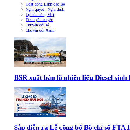
Hoạt động Lãnh đạo Bộ
Nghị quyết - Nghị định
Tự hào hàng Việt
Tin tuyên truyền
Chuyển đổi số
Chuyển đổi Xanh
BSR xuất bán lô nhiên liệu Diesel sinh
Sắp diễn ra Lễ công bố Bộ chỉ số FTA