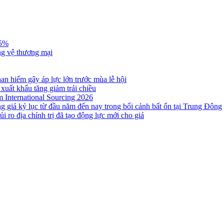
,5%
ng vệ thương mại
n hiếm gây áp lực lớn trước mùa lễ hội
 xuất khẩu tăng giảm trái chiều
m International Sourcing 2026
g giá kỷ lục từ đầu năm đến nay trong bối cảnh bất ổn tại Trung Đông
i ro địa chính trị đã tạo động lực mới cho giá