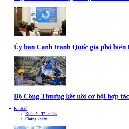
Ủy ban Cạnh tranh Quốc gia phổ biến L
Bộ Công Thương kết nối cơ hội hợp tác
Kinh tế
Kinh tế - Tài chính
Chứng khoán