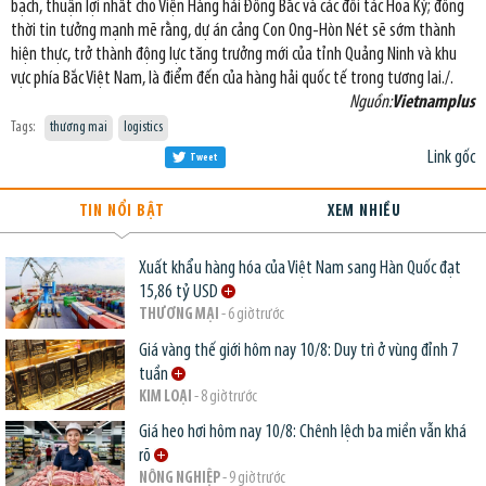
bạch, thuận lợi nhất cho Viện Hàng hải Đông Bắc và các đối tác Hoa Kỳ; đồng
thời tin tưởng mạnh mẽ rằng, dự án cảng Con Ong-Hòn Nét sẽ sớm thành
hiện thực, trở thành động lực tăng trưởng mới của tỉnh Quảng Ninh và khu
vực phía Bắc Việt Nam, là điểm đến của hàng hải quốc tế trong tương lai./.
Nguồn:
Vietnamplus
Tags:
thương mai
logistics
Link gốc
Tweet
TIN NỔI BẬT
XEM NHIỀU
Xuất khẩu hàng hóa của Việt Nam sang Hàn Quốc đạt
15,86 tỷ USD
THƯƠNG MẠI
- 6 giờ trước
Giá vàng thế giới hôm nay 10/8: Duy trì ở vùng đỉnh 7
tuần
KIM LOẠI
- 8 giờ trước
Giá heo hơi hôm nay 10/8: Chênh lệch ba miền vẫn khá
rõ
NÔNG NGHIỆP
- 9 giờ trước