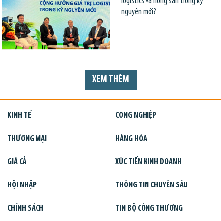
logistics và nông sản trong kỷ
nguyên mới?
XEM THÊM
KINH TẾ
CÔNG NGHIỆP
THƯƠNG MẠI
HÀNG HÓA
GIÁ CẢ
XÚC TIẾN KINH DOANH
HỘI NHẬP
THÔNG TIN CHUYÊN SÂU
CHÍNH SÁCH
TIN BỘ CÔNG THƯƠNG