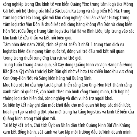
công nghiệp trong Khu kinh tế ven biển Quảng Yên; trung tâm logistics Móng
Cái kết nối hệ thống cửa khẩu Bắc Luân, Ka Long và cảng biển Hải Hà; trung
tâm logistics Hạ Long, gắn với khu công nghiệp Cái Lân và Việt Hưng; trung
tâm logistics Vân Đồn là chuỗi kết nối cảng hàng không Vân Đồn và cảng biển
Hòn Nét (Cửa Ông); trung tâm logistics Hải Hà và Bình Liêu, tập trung vào các
khu kinh tế cửa khẩu và kết nối biên giới.
Tầm nhìn đến năm 2050, tỉnh sẽ phát triển ít nhất 1 trung tâm dịch vụ
logistics hiện đại ngang tầm quốc tế, đóng vai trò đầu mối kết nối quan
trọng trong chuỗi cung ứng khu vực và thế giới.
Trung tuần tháng 4 vừa qua, Sở Xây dựng Quảng Ninh và Viện Hàng hải Đông
Bắc (Hoa Kỳ) chính thức ký kết Bản ghi nhớ về hợp tác chiến lược khu vực cảng
Con Ong-Hòn Nét và Sáng kiến hàng hải Quảng Ninh.
Mục tiêu cốt lõi của hợp tác là phát triển cảng Con Ong-Hòn Nét thành cảng
xanh tầm cỡ quốc tế, vận hành theo mô hình cảng thông minh, tích hợp hệ
thống logistics hiện đại, công nghiệp và dịch vụ hỗ trợ ngoài khơi.
Sự kiện ký kết này ghi dấu mốc khởi đầu cho mối quan hệ hợp tác chiến lược,
hứa hẹn tạo ra những đột phá mới trong hạ tầng logistics và kinh tế biển của
Quảng Ninh trong thời gian tới.
Tại lễ ký kết trên, Chủ tịch Ủy ban Nhân dân tỉnh Quảng Ninh Bùi Văn Khắng
cam kết đồng hành, sát cánh và tạo lập môi trường đầu tư kinh doanh minh