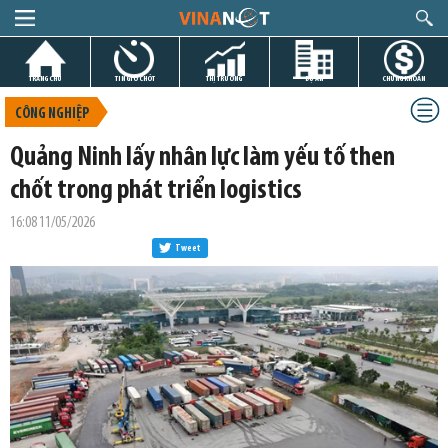
TRANG CHỦ
TIN GIỜ CHÓT
THỊ TRƯỜNG
DỰ ÁN
CHỨNG KHOÁN
CÔNG NGHIỆP
Quảng Ninh lấy nhân lực làm yếu tố then
chốt trong phát triển logistics
16:08 11/05/2026
Tweet