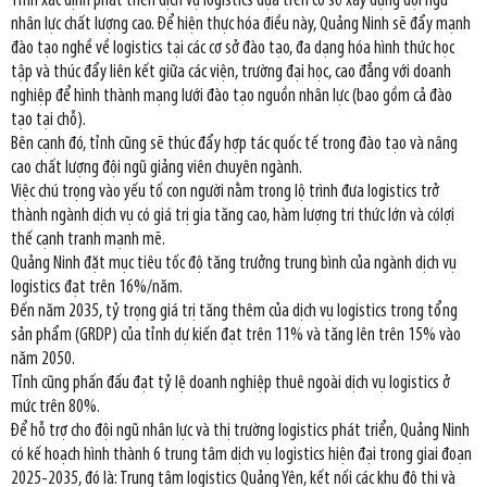
Tỉnh xác định phát triển dịch vụ logistics dựa trên cơ sở xây dựng đội ngũ
nhân lực chất lượng cao. Để hiện thực hóa điều này, Quảng Ninh sẽ đẩy mạnh
đào tạo nghề về logistics tại các cơ sở đào tạo, đa dạng hóa hình thức học
tập và thúc đẩy liên kết giữa các viện, trường đại học, cao đẳng với doanh
nghiệp để hình thành mạng lưới đào tạo nguồn nhân lực (bao gồm cả đào
tạo tại chỗ).
Bên cạnh đó, tỉnh cũng sẽ thúc đẩy hợp tác quốc tế trong đào tạo và nâng
cao chất lượng đội ngũ giảng viên chuyên ngành.
Việc chú trọng vào yếu tố con người nằm trong lộ trình đưa logistics trở
thành ngành dịch vụ có giá trị gia tăng cao, hàm lượng tri thức lớn và cólợi
thế cạnh tranh mạnh mẽ.
Quảng Ninh đặt mục tiêu tốc độ tăng trưởng trung bình của ngành dịch vụ
logistics đạt trên 16%/năm.
Đến năm 2035, tỷ trọng giá trị tăng thêm của dịch vụ logistics trong tổng
sản phẩm (GRDP) của tỉnh dự kiến đạt trên 11% và tăng lên trên 15% vào
năm 2050.
Tỉnh cũng phấn đấu đạt tỷ lệ doanh nghiệp thuê ngoài dịch vụ logistics ở
mức trên 80%.
Để hỗ trợ cho đội ngũ nhân lực và thị trường logistics phát triển, Quảng Ninh
có kế hoạch hình thành 6 trung tâm dịch vụ logistics hiện đại trong giai đoạn
2025-2035, đó là: Trung tâm logistics Quảng Yên, kết nối các khu đô thị và