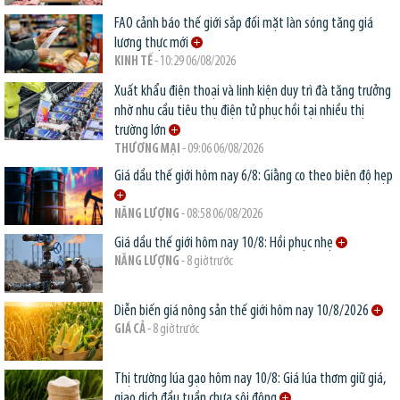
FAO cảnh báo thế giới sắp đối mặt làn sóng tăng giá
lương thực mới
KINH TẾ
- 10:29 06/08/2026
Xuất khẩu điện thoại và linh kiện duy trì đà tăng trưởng
nhờ nhu cầu tiêu thụ điện tử phục hồi tại nhiều thị
trường lớn
THƯƠNG MẠI
- 09:06 06/08/2026
Giá dầu thế giới hôm nay 6/8: Giằng co theo biên độ hẹp
NĂNG LƯỢNG
- 08:58 06/08/2026
Giá dầu thế giới hôm nay 10/8: Hồi phục nhẹ
NĂNG LƯỢNG
- 8 giờ trước
Diễn biến giá nông sản thế giới hôm nay 10/8/2026
GIÁ CẢ
- 8 giờ trước
Thị trường lúa gạo hôm nay 10/8: Giá lúa thơm giữ giá,
giao dịch đầu tuần chưa sôi động