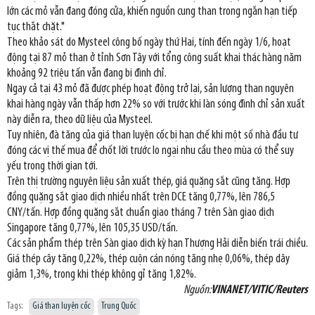
lớn các mỏ vẫn đang đóng cửa, khiến nguồn cung than trong ngắn hạn tiếp
tục thắt chặt."
Theo khảo sát do Mysteel công bố ngày thứ Hai, tính đến ngày 1/6, hoạt
động tại 87 mỏ than ở tỉnh Sơn Tây với tổng công suất khai thác hàng năm
khoảng 92 triệu tấn vẫn đang bị đình chỉ.
Ngay cả tại 43 mỏ đã được phép hoạt động trở lại, sản lượng than nguyên
khai hàng ngày vẫn thấp hơn 22% so với trước khi làn sóng đình chỉ sản xuất
này diễn ra, theo dữ liệu của Mysteel.
Tuy nhiên, đà tăng của giá than luyện cốc bị hạn chế khi một số nhà đầu tư
đóng các vị thế mua để chốt lời trước lo ngại nhu cầu theo mùa có thể suy
yếu trong thời gian tới.
Trên thị trường nguyên liệu sản xuất thép, giá quặng sắt cũng tăng. Hợp
đồng quặng sắt giao dịch nhiều nhất trên DCE tăng 0,77%, lên 786,5
CNY/tấn. Hợp đồng quặng sắt chuẩn giao tháng 7 trên Sàn giao dịch
Singapore tăng 0,77%, lên 105,35 USD/tấn.
Các sản phẩm thép trên Sàn giao dịch kỳ hạn Thượng Hải diễn biến trái chiều.
Giá thép cây tăng 0,22%, thép cuộn cán nóng tăng nhẹ 0,06%, thép dây
giảm 1,3%, trong khi thép không gỉ tăng 1,82%.
Nguồn:
VINANET/VITIC/Reuters
Tags:
Giá than luyện cốc
Trung Quốc