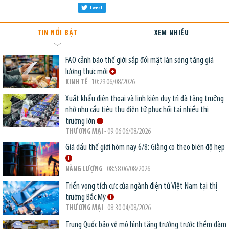
Tweet
TIN NỔI BẬT
XEM NHIỀU
FAO cảnh báo thế giới sắp đối mặt làn sóng tăng giá
lương thực mới
KINH TẾ
- 10:29 06/08/2026
Xuất khẩu điện thoại và linh kiện duy trì đà tăng trưởng
nhờ nhu cầu tiêu thụ điện tử phục hồi tại nhiều thị
trường lớn
THƯƠNG MẠI
- 09:06 06/08/2026
Giá dầu thế giới hôm nay 6/8: Giằng co theo biên độ hẹp
NĂNG LƯỢNG
- 08:58 06/08/2026
Triển vọng tích cực của ngành điện tử Việt Nam tại thị
trường Bắc Mỹ
THƯƠNG MẠI
- 08:30 04/08/2026
Trung Quốc bảo vệ mô hình tăng trưởng trước thềm đàm