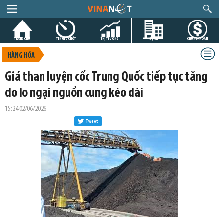
TRANG CHỦ
TIN GIỜ CHÓT
THỊ TRƯỜNG
DỰ ÁN
CHỨNG KHOÁN
HÀNG HÓA
Giá than luyện cốc Trung Quốc tiếp tục tăng
do lo ngại nguồn cung kéo dài
15:24 02/06/2026
Tweet