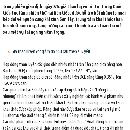
Trong phiên giao dịch ngày 2/6, giá than luyện cốc tại Trung Quốc
tiếp tục tăng phiên thứ hai liên tiếp, được hỗ trợ bởi những lo ngại
kéo dài về nguồn cung khi tỉnh Sơn Tây, trung tâm khai thác than
lớn nhất nước này, tăng cường các cuộc thanh tra an toàn tại mỏ
sau một vụ tai nạn nghiêm trọng.
Giá than luyện cốc giảm do nhu cầu thép suy yếu
Hợp đồng than luyện cốc giao dịch nhiều nhất trên Sàn giao dịch hàng hóa
Đại Liên (DCE) chốt phiên tăng 1,19%, lên 1.362,5 CNY/tấn.
Hợp đồng than cốc giao dịch sôi động nhất trên DCE cũng tăng 0,35%, lên
1.979 CNY/tấn.
Các quan chức tại Sơn Tây cam kết áp dụng cách tiếp cận "không khoan
nhượng" nhằm phát hiện chính xác và xử lý nghiêm các hành vi vi phạm như
gian lận trong giám sát an toàn, khai thác trái phép ngoài phạm vi và tầng
khai thác được cấp phép. Động thái này được đưa ra sau vụ tai nạn tại mỏ
Liushenyu vào cuối tháng 5 khiến ít nhất 82 người thiệt mạng.
Các nhà phân tích của Zhengxin Futures nhận định: "Hoạt động kiểm tra an
toàn tại các khu vực khai thác trọng điểm đã được siết chặt, trong khi phần