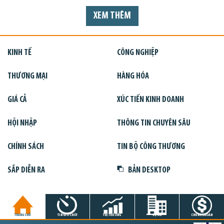
XEM THÊM
KINH TẾ
CÔNG NGHIỆP
THƯƠNG MẠI
HÀNG HÓA
GIÁ CẢ
XÚC TIẾN KINH DOANH
HỘI NHẬP
THÔNG TIN CHUYÊN SÂU
CHÍNH SÁCH
TIN BỘ CÔNG THƯƠNG
SẮP DIỄN RA
BẢN DESKTOP
TRANG CHỦ
TIN GIỜ CHÓT
THỊ TRƯỜNG
DỰ ÁN
CHỨNG KHOÁN