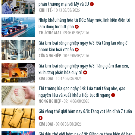
phán thương mại với Mỹ và EU
KINH TẾ
- 10:43 05/08/2026
Nhập khẩu hàng hóa từ Đức: Máy móc, linh kiện điện tử
làm động lực bứt phá
THƯƠNG MẠI
- 09:05 05/08/2026
Giá kim loại công nghiệp ngày 6/8: Đà tăng lan rộng ở
nhóm kim loại cơ bản
CÔNG NGHIỆP
- 10:59 06/08/2026
Giá kim loại công nghiệp ngày 6/8: Tăng giảm đan xen,
xu hướng phân hóa duy trì
KIM LOẠI
- 10:47 06/08/2026
Thị trường lúa gạo ngày 6/8: Lúa tươi tăng nhẹ, gạo
nguyên liệu và xuất khẩu tiếp tục đi ngang
NÔNG NGHIỆP
- 09:14 06/08/2026
Giá vàng thế giới hôm nay 6/8: Tăng vọt lên đỉnh 7 tuần
KIM LOẠI
- 09:06 06/08/2026
Giá dầu thế giới hôm nay 6/8: Giằng co theo biên độ hẹp