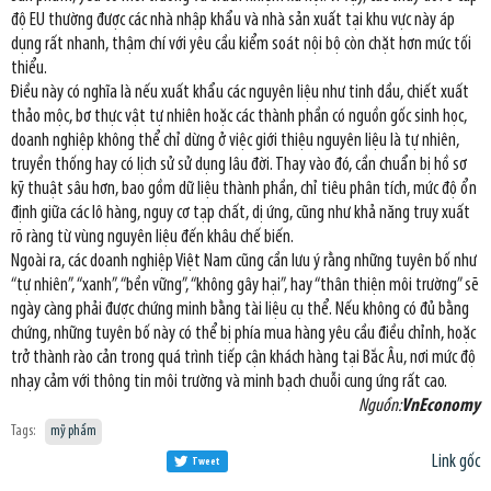
độ EU thường được các nhà nhập khẩu và nhà sản xuất tại khu vực này áp
dụng rất nhanh, thậm chí với yêu cầu kiểm soát nội bộ còn chặt hơn mức tối
thiểu.
Điều này có nghĩa là nếu xuất khẩu các nguyên liệu như tinh dầu, chiết xuất
thảo mộc, bơ thực vật tự nhiên hoặc các thành phần có nguồn gốc sinh học,
doanh nghiệp không thể chỉ dừng ở việc giới thiệu nguyên liệu là tự nhiên,
truyền thống hay có lịch sử sử dụng lâu đời. Thay vào đó, cần chuẩn bị hồ sơ
kỹ thuật sâu hơn, bao gồm dữ liệu thành phần, chỉ tiêu phân tích, mức độ ổn
định giữa các lô hàng, nguy cơ tạp chất, dị ứng, cũng như khả năng truy xuất
rõ ràng từ vùng nguyên liệu đến khâu chế biến.
Ngoài ra, các doanh nghiệp Việt Nam cũng cần lưu ý rằng những tuyên bố như
“tự nhiên”, “xanh”, “bền vững”, “không gây hại”, hay “thân thiện môi trường” sẽ
ngày càng phải được chứng minh bằng tài liệu cụ thể. Nếu không có đủ bằng
chứng, những tuyên bố này có thể bị phía mua hàng yêu cầu điều chỉnh, hoặc
trở thành rào cản trong quá trình tiếp cận khách hàng tại Bắc Âu, nơi mức độ
nhạy cảm với thông tin môi trường và minh bạch chuỗi cung ứng rất cao.
Nguồn:
VnEconomy
Tags:
mỹ phẩm
Link gốc
Tweet