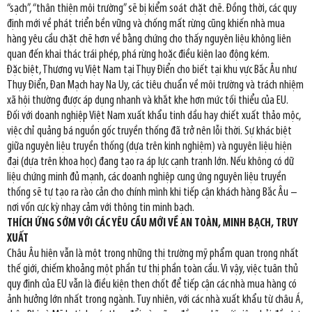
“sạch”, “thân thiện môi trường” sẽ bị kiểm soát chặt chẽ. Đồng thời, các quy
định mới về phát triển bền vững và chống mất rừng cũng khiến nhà mua
hàng yêu cầu chặt chẽ hơn về bằng chứng cho thấy nguyên liệu không liên
quan đến khai thác trái phép, phá rừng hoặc điều kiện lao động kém.
Đặc biệt, Thương vụ Việt Nam tại Thụy Điển cho biết tại khu vực Bắc Âu như
Thụy Điển, Đan Mạch hay Na Uy, các tiêu chuẩn về môi trường và trách nhiệm
xã hội thường được áp dụng nhanh và khắt khe hơn mức tối thiểu của EU.
Đối với doanh nghiệp Việt Nam xuất khẩu tinh dầu hay chiết xuất thảo mộc,
việc chỉ quảng bá nguồn gốc truyền thống đã trở nên lỗi thời. Sự khác biệt
giữa nguyên liệu truyền thống (dựa trên kinh nghiệm) và nguyên liệu hiện
đại (dựa trên khoa học) đang tạo ra áp lực cạnh tranh lớn. Nếu không có dữ
liệu chứng minh đủ mạnh, các doanh nghiệp cung ứng nguyên liệu truyền
thống sẽ tự tạo ra rào cản cho chính mình khi tiếp cận khách hàng Bắc Âu –
nơi vốn cực kỳ nhạy cảm với thông tin minh bạch.
THÍCH ỨNG SỚM VỚI CÁC YÊU CẦU MỚI VỀ AN TOÀN, MINH BẠCH, TRUY
XUẤT
Châu Âu hiện vẫn là một trong những thị trường mỹ phẩm quan trọng nhất
thế giới, chiếm khoảng một phần tư thị phần toàn cầu. Vì vậy, việc tuân thủ
quy định của EU vẫn là điều kiện then chốt để tiếp cận các nhà mua hàng có
ảnh hưởng lớn nhất trong ngành. Tuy nhiên, với các nhà xuất khẩu từ châu Á,