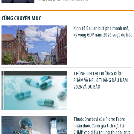
CÙNG CHUYÊN MỤC
Kinh tế Ba Lan bứt phá mạnh mẽ,
kỳ vọng GDP năm 2026 vượt dự báo
THÔNG TIN THỊ TRƯỜNG DƯỢC
PHẨM VÀ NPL 6 THÁNG ĐẦU NĂM
2026 VÀ DỰ BÁO
Thuốc Braftovi của Pierre Fabre
nhận được đánh giá tích cực từ
CHMP cho điều trị ung thư đại trực