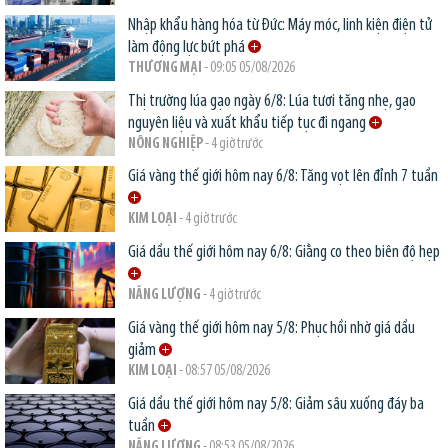
Nhập khẩu hàng hóa từ Đức: Máy móc, linh kiện điện tử
làm động lực bứt phá
THƯƠNG MẠI
- 09:05 05/08/2026
Thị trường lúa gạo ngày 6/8: Lúa tươi tăng nhẹ, gạo
nguyên liệu và xuất khẩu tiếp tục đi ngang
NÔNG NGHIỆP
- 4 giờ trước
Giá vàng thế giới hôm nay 6/8: Tăng vọt lên đỉnh 7 tuần
KIM LOẠI
- 4 giờ trước
Giá dầu thế giới hôm nay 6/8: Giằng co theo biên độ hẹp
NĂNG LƯỢNG
- 4 giờ trước
Giá vàng thế giới hôm nay 5/8: Phục hồi nhờ giá dầu
giảm
KIM LOẠI
- 08:57 05/08/2026
Giá dầu thế giới hôm nay 5/8: Giảm sâu xuống đáy ba
tuần
NĂNG LƯỢNG
- 08:53 05/08/2026