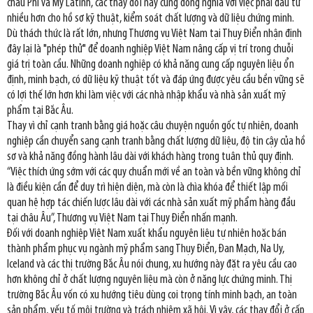
châu Phi và Mỹ Latinh, các thay đổi này cũng đồng nghĩa với việc phải đầu tư
nhiều hơn cho hồ sơ kỹ thuật, kiểm soát chất lượng và dữ liệu chứng minh.
Dù thách thức là rất lớn, nhưng Thương vụ Việt Nam tại Thụy Điển nhận định
đây lại là "phép thử" để doanh nghiệp Việt Nam nâng cấp vị trí trong chuỗi
giá trị toàn cầu. Những doanh nghiệp có khả năng cung cấp nguyên liệu ổn
định, minh bạch, có dữ liệu kỹ thuật tốt và đáp ứng được yêu cầu bền vững sẽ
có lợi thế lớn hơn khi làm việc với các nhà nhập khẩu và nhà sản xuất mỹ
phẩm tại Bắc Âu.
Thay vì chỉ cạnh tranh bằng giá hoặc câu chuyện nguồn gốc tự nhiên, doanh
nghiệp cần chuyển sang cạnh tranh bằng chất lượng dữ liệu, độ tin cậy của hồ
sơ và khả năng đồng hành lâu dài với khách hàng trong tuân thủ quy định.
“Việc thích ứng sớm với các quy chuẩn mới về an toàn và bền vững không chỉ
là điều kiện cần để duy trì hiện diện, mà còn là chìa khóa để thiết lập mối
quan hệ hợp tác chiến lược lâu dài với các nhà sản xuất mỹ phẩm hàng đầu
tại châu Âu”, Thương vụ Việt Nam tại Thụy Điển nhấn mạnh.
Đối với doanh nghiệp Việt Nam xuất khẩu nguyên liệu tự nhiên hoặc bán
thành phẩm phục vụ ngành mỹ phẩm sang Thụy Điển, Đan Mạch, Na Uy,
Iceland và các thị trường Bắc Âu nói chung, xu hướng này đặt ra yêu cầu cao
hơn không chỉ ở chất lượng nguyên liệu mà còn ở năng lực chứng minh. Thị
trường Bắc Âu vốn có xu hướng tiêu dùng coi trọng tính minh bạch, an toàn
sản phẩm, yếu tố môi trường và trách nhiệm xã hội. Vì vậy, các thay đổi ở cấp