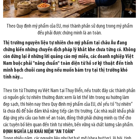
Theo Quy định mỹ phẩm của EU, mọi thành phần sử dụng trong mỹ phẩm
đều phải được chứng minh là an toàn.
Thị trường nguyên liệu tự nhiên cho mỹ phẩm tại châu Âu đang
chứng kiến những chuyển dịch pháp lý khắt khe chưa từng có. Không
còn dừng lại ở những lời quảng cáo mỹ miều, các doanh nghiệp Việt
Nam buộc phải "nâng chuẩn" toàn diện từ hồ sơ kỹ thuật đến tính
minh bạch chuỗi cung ứng nếu muốn bám trụ tại thị trường khó
tính này...
Theo tin từ Thương vụ Việt Nam tại Thụy Điển, nếu trước đây các thành phần
có nguồn gốc tự nhiên thường được xem là lợi thế lớn trong xu hướng làm
đẹp sạch, thì hiện nay theo Quy định mỹ phẩm của EU, chỉ yếu tố “tự nhiên”
là chưa đủ để bảo đảm khả năng tiếp cận thị trường. Các nhà xuất khẩu phải
đáp ứng yêu cầu cao hơn về an toàn, đồng thời phải chứng minh cụ thể cho
các tuyên bố liên quan đến tính tự nhiên, bền vững và chất lượng sản phẩm.
ĐỊNH NGHĨA LẠI KHÁI NIỆM "AN TOÀN"
Trong nhiều năm, các nguyên liệu như bơ hạt mỡ (shea butter), lô hội, tinh