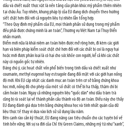
dầu và chiết xuất thực vật là nền tảng của phân khúc mỹ phẩm thiên nhiên
tại châu Âu. Tuy nhiên, khung pháp lý của EU đang dịch chuyển theo hướng
siết chặt hơn đối với cả nguyên liệu tự nhiên lẫn tổng hợp.
“Theo Quy định mỹ phẩm của EU, mọi thành phần sử dụng trong mỹ phẩm
đều phải được chứng minh là an toàn”, Thương vụ Việt Nam tại Thụy Điển
nhấn mạnh.
Điểm mới nữa là khái niệm an toàn hiện được mở rộng hơn, đi kèm các giới
hạn và biện pháp kiểm soát chặt chẽ hơn đối với các chất bị coi là nguy hại
hoặc mới được phân loại là có hại cho sức khỏe con người, kể cả khi các chất
này có nguồn gốc tự nhiên.
Đáng chú ý, các hoạt chất vốn phổ biến trong tinh dầu và chiết xuất như
coumarin, methyl eugenol hay estragole đang đối mặt với các giới hạn nồng
độ mới. Khi EU cập nhật các danh mục an toàn trên cơ sở bằng chứng khoa
học mới, nồng độ cho phép của một số chất có thể bị hạ thấp, thậm chí bị
cấm hoàn toàn. Ngay cả những nguyên liệu "quốc dân" như dầu tràm trà
cũng bị rà soát lại về thành phần cấu thành và độ an toàn. Điều này cho thấy
EU đang đánh giá dựa trên bằng chứng khoa học và tính nhất quán của dữ
liệu thực tế thay vì dựa vào lịch sử sử dụng lâu năm.
Bên cạnh rào cản kỹ thuật, EU đang nâng cao tiêu chuẩn cho các tuyên bố về
tính bền vững. Với sự ra đời của Chỉ thị Green Claims, những mỹ từ như “xanh”,