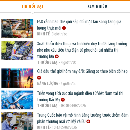
TIN NỔI BẬT
XEM NHIỀU
FAO cảnh báo thế giới sắp đối mặt làn sóng tăng giá
lương thực mới
KINH TẾ
- 3 giờ trước
Xuất khẩu điện thoại và linh kiện duy trì đà tăng trưởng
nhờ nhu cầu tiêu thụ điện tử phục hồi tại nhiều thị
trường lớn
THƯƠNG MẠI
- 4 giờ trước
Giá dầu thế giới hôm nay 6/8: Giằng co theo biên độ hẹp
NĂNG LƯỢNG
- 4 giờ trước
Triển vọng tích cực của ngành điện tử Việt Nam tại thị
trường Bắc Mỹ
THƯƠNG MẠI
- 08:30 04/08/2026
Trung Quốc bảo vệ mô hình tăng trưởng trước thềm đàm
phán thương mại với Mỹ và EU
KINH TẾ
- 10:43 05/08/2026