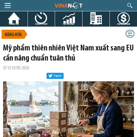
TRANG CHỦ
TIN GIỜ CHÓT
THỊ TRƯỜNG
DỰ ÁN
CHỨNG KHOÁN
HÀNG HÓA
Mỹ phẩm thiên nhiên Việt Nam xuất sang EU
cần nâng chuẩn tuân thủ
07:35 03/05/2026
Tweet