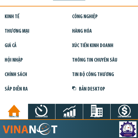
KINH TẾ
CÔNG NGHIỆP
THƯƠNG MẠI
HÀNG HÓA
GIÁ CẢ
XÚC TIẾN KINH DOANH
HỘI NHẬP
THÔNG TIN CHUYÊN SÂU
CHÍNH SÁCH
TIN BỘ CÔNG THƯƠNG
SẮP DIỄN RA
BẢN DESKTOP
TRANG CHỦ
TIN GIỜ CHÓT
THỊ TRƯỜNG
DỰ ÁN
CHỨNG KHOÁN