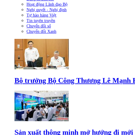
Hoạt động Lãnh đạo Bộ
Nghị quyết - Nghị định
Tự hào hàng Việt
Tin tuyên truyền
Chuyển đổi số
Chuyển đổi Xanh
Bộ trưởng Bộ Công Thương Lê Mạnh Hùn
Sản xuất thông minh mở hướng đi mới 