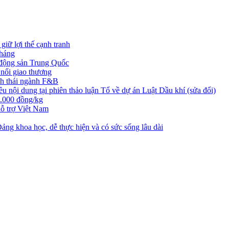
iữ lợi thế cạnh tranh
tháng
t động sản Trung Quốc
nối giao thương
nh thái ngành F&B
nội dung tại phiên thảo luận Tổ về dự án Luật Dầu khí (sửa đổi)
3.000 đồng/kg
ỗ trợ Việt Nam
ng khoa học, dễ thực hiện và có sức sống lâu dài