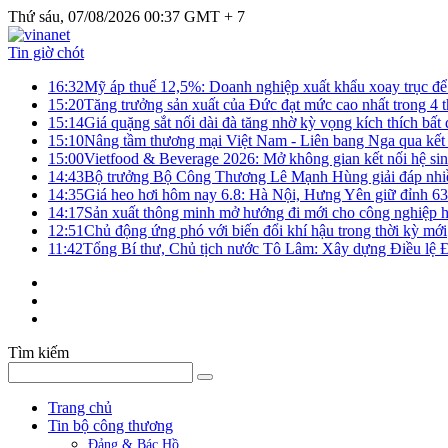
Thứ sáu, 07/08/2026 00:37 GMT + 7
Tin giờ chót
16:32
Mỹ áp thuế 12,5%: Doanh nghiệp xuất khẩu xoay trục để g
15:20
Tăng trưởng sản xuất của Đức đạt mức cao nhất trong 4 
15:14
Giá quặng sắt nối dài đà tăng nhờ kỳ vọng kích thích bấ
15:10
Nâng tầm thương mại Việt Nam - Liên bang Nga qua kết 
15:00
Vietfood & Beverage 2026: Mở không gian kết nối hệ si
14:43
Bộ trưởng Bộ Công Thương Lê Mạnh Hùng giải đáp nhiều 
14:35
Giá heo hơi hôm nay 6.8: Hà Nội, Hưng Yên giữ đỉnh 6
14:17
Sản xuất thông minh mở hướng đi mới cho công nghiệp h
12:51
Chủ động ứng phó với biến đổi khí hậu trong thời kỳ mới
11:42
Tổng Bí thư, Chủ tịch nước Tô Lâm: Xây dựng Điều lệ Đả
Tìm kiếm
Trang chủ
Tin bộ công thương
Đảng & Bác Hồ