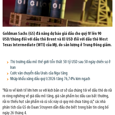
Goldman Sachs (GS) đã nâng dự báo giá dầu cho quý IV lên 90
USD/thùng đối với dầu thô Brent và 83 USD đối với dầu thô West
Texas Intermediate (WTI) của Mỹ, do sản lượng ở Trung Đông giảm.
Thị trường dầu mỏ thế giới tổn thất 50 tỷ USD sau 50 ngày chiến sự ở
Iran
Cước vận chuyển dầu Urals của Nga tăng
Nhập khẩu xăng dầu quý I/2026 tăng 76,74% kim ngạch
"Rủi ro về kinh tế lớn hơn so với kịch bản cơ sở của chúng tôi về dầu thô do rủi
ro ròng nghiêng về giá dầu mỏ tăng, giá sản phẩm lọc dầu cao bất thường,
rủi ro thiếu hụt sản phẩm và cú sốc này có quy mô chưa từng có," các nhà
phân tích của GS do Daan Struyven dẫn đầu cho biết trong bản tin công bố
ngày 26 tháng 4.