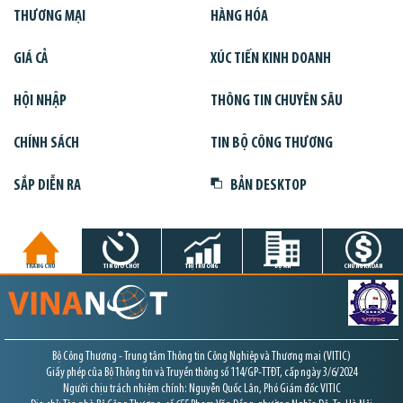
THƯƠNG MẠI
HÀNG HÓA
GIÁ CẢ
XÚC TIẾN KINH DOANH
HỘI NHẬP
THÔNG TIN CHUYÊN SÂU
CHÍNH SÁCH
TIN BỘ CÔNG THƯƠNG
SẮP DIỄN RA
BẢN DESKTOP
TRANG CHỦ
TIN GIỜ CHÓT
THỊ TRƯỜNG
DỰ ÁN
CHỨNG KHOÁN
Bộ Công Thương - Trung tâm Thông tin Công Nghiệp và Thương mại (VITIC)
Giấy phép của Bộ Thông tin và Truyền thông số 114/GP-TTĐT, cấp ngày 3/6/2024
Người chịu trách nhiệm chính: Nguyễn Quốc Lân, Phó Giám đốc VITIC