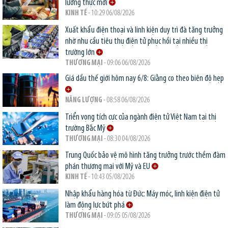
lương thực mới
KINH TẾ
- 10:29 06/08/2026
Xuất khẩu điện thoại và linh kiện duy trì đà tăng trưởng
nhờ nhu cầu tiêu thụ điện tử phục hồi tại nhiều thị
trường lớn
THƯƠNG MẠI
- 09:06 06/08/2026
Giá dầu thế giới hôm nay 6/8: Giằng co theo biên độ hẹp
NĂNG LƯỢNG
- 08:58 06/08/2026
Triển vọng tích cực của ngành điện tử Việt Nam tại thị
trường Bắc Mỹ
THƯƠNG MẠI
- 08:30 04/08/2026
Trung Quốc bảo vệ mô hình tăng trưởng trước thềm đàm
phán thương mại với Mỹ và EU
KINH TẾ
- 10:43 05/08/2026
Nhập khẩu hàng hóa từ Đức: Máy móc, linh kiện điện tử
làm động lực bứt phá
THƯƠNG MẠI
- 09:05 05/08/2026