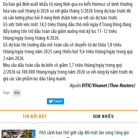
Dự báo giả định xuất khẩu từ vùng Vịnh qua eo biển Hormuz sẽ bình thường
hóa vào cuối tháng 6/2026 so với giữa tháng 5/2026 trong dự báo trước đó
và sản lượng phục hồi ở vùng Vịnh chậm hơn so với các dự báo trước.
GS ước tính việc mất 14,5 triệu thùng dầu thô mỗi ngày ở Trung Đông đang
đẩy lượng tồn trữ dầu toàn cầu giảm xuống mức kỷ lục 11-12 triệu
thùng/ngày trong tháng 4/2026.
GS dự báo thị trường dầu mỏ toàn cầu sẽ chuyển từ dư thừa 1,8 triệu
thùng/ngày trong năm 2025 sang thiếu hụt 9,6 triệu thùng/ngày trong quý
2 năm 2026.
Nhu cầu dầu toàn cầu dự kiến sẽ giảm 1,7 triệu thùng/ngày trong quý
2/2026 và 100.000 thùng/ngày trong năm 2026 so với cùng kỳ năm trước do
giá các sản phẩm lọc dầu tăng mạnh.
Nguồn:
VITIC/Vinanet (Theo Reuters)
Tags:
dầu
Tweet
TIN NỔI BẬT
XEM NHIỀU
FAO cảnh báo thế giới sắp đối mặt làn sóng tăng giá