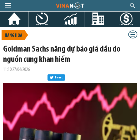
TRANG CHỦ
TIN GIỜ CHÓT
THỊ TRƯỜNG
DỰ ÁN
CHỨNG KHOÁN
HÀNG HÓA
Goldman Sachs nâng dự báo giá dầu do
nguồn cung khan hiếm
11:10 27/04/2026
Tweet