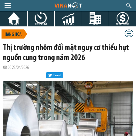
TRANG CHỦ
TIN GIỜ CHÓT
THỊ TRƯỜNG
DỰ ÁN
CHỨNG KHOÁN
HÀNG HÓA
Thị trường nhôm đối mặt nguy cơ thiếu hụt
nguồn cung trong năm 2026
08:00 23/04/2026
Tweet