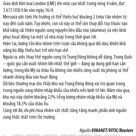
Giao dịch Kim loại London (LME) lên mức cao nhất trong vòng 4 năm, đạt
3.672 USD/tấn vào ngày 16/4.
Mercuria ước tính thị trường có thể thiếu hụt khoảng 2 triệu tấn nhôm từ
nay đến cuối năm. Tuy nhiên, con số này có thể còn thay đổi tùy thuộc vào
khả năng cải thiện nguồn cung nguyên liệu đầu vào (alumina) và việc khôi
phục hoạt động tại một số nhà máy trong thời gian tới.
Hiện tại, lượng tồn kho nhôm trên toàn cầu không quá dồi dào, khiến khả
năng bù đắp thiếu hụt trở nên hạn chế.
Ngoài ra, việc thay thế nguồn cung từ Trung Đông không dễ dàng. Trung Quốc
– quốc gia sản xuất nhôm lớn nhất thế giới – đang áp dụng giới hạn sản
lượng, trong khi Mỹ và châu Âu không còn nhiều công suất dự phòng có thể
nhanh chóng đưa vào hoạt động.
Dữ liệu thương mại cho thấy khu vực Trung Đông đóng vai trò quan trọng
trong nguồn cung nhôm nhập khẩu của nhiều nền kinh tế lớn. Năm vừa qua,
khu vực này chiếm khoảng 22% tổng lượng nhôm nhập khẩu của Mỹ và
khoảng 18,5% của châu Âu.
Cùng với đó, chi phí mua nhôm vật chất cũng tăng mạnh, phản ánh nguồn
cung thắt chặt trên thị trường.
Nguồn:
VINANET/VITIC/Reuters