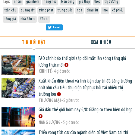
Tags:
nhôm
giá nhôm
hàng hóa
biến động
giá thép
thép
thị trường
toàn cầu
quặng sắt
trừng phạt
trung quốc
nga
châu âu
lme
cổ phiếu
tăng giá
nhà đầu tư
đầu tư
Tweet
TIN NỔI BẬT
XEM NHIỀU
FAO cảnh báo thế giới sắp đối mặt làn sóng tăng giá
lương thực mới
KINH TẾ
- 4 giờ trước
Xuất khẩu điện thoại và linh kiện duy trì đà tăng trưởng
nhờ nhu cầu tiêu thụ điện tử phục hồi tại nhiều thị
trường lớn
THƯƠNG MẠI
- 5 giờ trước
Giá dầu thế giới hôm nay 6/8: Giằng co theo biên độ hẹp
NĂNG LƯỢNG
- 5 giờ trước
Triển vọng tích cực của ngành điện tử Việt Nam tại thị