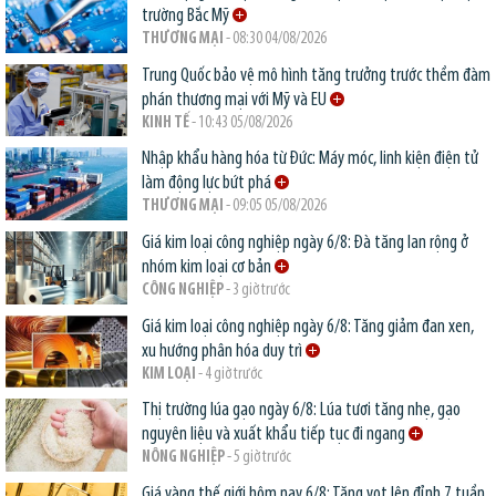
trường Bắc Mỹ
THƯƠNG MẠI
- 08:30 04/08/2026
Trung Quốc bảo vệ mô hình tăng trưởng trước thềm đàm
phán thương mại với Mỹ và EU
KINH TẾ
- 10:43 05/08/2026
Nhập khẩu hàng hóa từ Đức: Máy móc, linh kiện điện tử
làm động lực bứt phá
THƯƠNG MẠI
- 09:05 05/08/2026
Giá kim loại công nghiệp ngày 6/8: Đà tăng lan rộng ở
nhóm kim loại cơ bản
CÔNG NGHIỆP
- 3 giờ trước
Giá kim loại công nghiệp ngày 6/8: Tăng giảm đan xen,
xu hướng phân hóa duy trì
KIM LOẠI
- 4 giờ trước
Thị trường lúa gạo ngày 6/8: Lúa tươi tăng nhẹ, gạo
nguyên liệu và xuất khẩu tiếp tục đi ngang
NÔNG NGHIỆP
- 5 giờ trước
Giá vàng thế giới hôm nay 6/8: Tăng vọt lên đỉnh 7 tuần