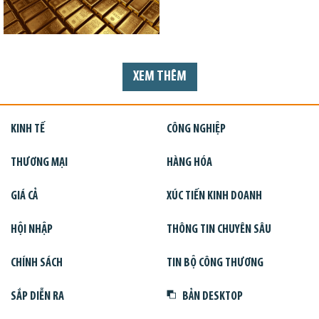
XEM THÊM
KINH TẾ
CÔNG NGHIỆP
THƯƠNG MẠI
HÀNG HÓA
GIÁ CẢ
XÚC TIẾN KINH DOANH
HỘI NHẬP
THÔNG TIN CHUYÊN SÂU
CHÍNH SÁCH
TIN BỘ CÔNG THƯƠNG
SẮP DIỄN RA
BẢN DESKTOP