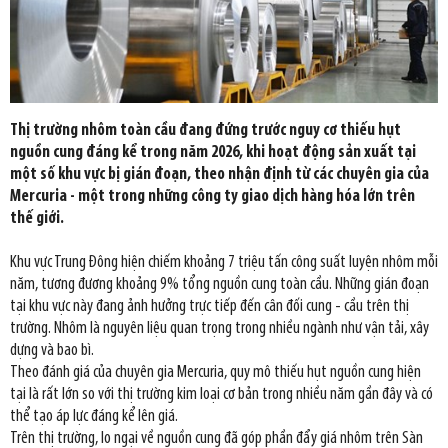
Thị trường nhôm toàn cầu đang đứng trước nguy cơ thiếu hụt
nguồn cung đáng kể trong năm 2026, khi hoạt động sản xuất tại
một số khu vực bị gián đoạn, theo nhận định từ các chuyên gia của
Mercuria - một trong những công ty giao dịch hàng hóa lớn trên
thế giới.
Khu vực Trung Đông hiện chiếm khoảng 7 triệu tấn công suất luyện nhôm mỗi
năm, tương đương khoảng 9% tổng nguồn cung toàn cầu. Những gián đoạn
tại khu vực này đang ảnh hưởng trực tiếp đến cân đối cung - cầu trên thị
trường. Nhôm là nguyên liệu quan trọng trong nhiều ngành như vận tải, xây
dựng và bao bì.
Theo đánh giá của chuyên gia Mercuria, quy mô thiếu hụt nguồn cung hiện
tại là rất lớn so với thị trường kim loại cơ bản trong nhiều năm gần đây và có
thể tạo áp lực đáng kể lên giá.
Trên thị trường, lo ngại về nguồn cung đã góp phần đẩy giá nhôm trên Sàn