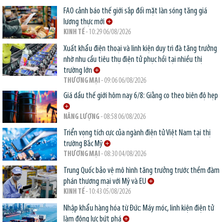
FAO cảnh báo thế giới sắp đối mặt làn sóng tăng giá
lương thực mới
KINH TẾ
- 10:29 06/08/2026
Xuất khẩu điện thoại và linh kiện duy trì đà tăng trưởng
nhờ nhu cầu tiêu thụ điện tử phục hồi tại nhiều thị
trường lớn
THƯƠNG MẠI
- 09:06 06/08/2026
Giá dầu thế giới hôm nay 6/8: Giằng co theo biên độ hẹp
NĂNG LƯỢNG
- 08:58 06/08/2026
Triển vọng tích cực của ngành điện tử Việt Nam tại thị
trường Bắc Mỹ
THƯƠNG MẠI
- 08:30 04/08/2026
Trung Quốc bảo vệ mô hình tăng trưởng trước thềm đàm
phán thương mại với Mỹ và EU
KINH TẾ
- 10:43 05/08/2026
Nhập khẩu hàng hóa từ Đức: Máy móc, linh kiện điện tử
làm động lực bứt phá