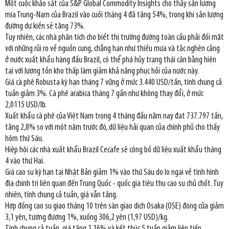
Một cuộc khảo sát của S&P Global Commodity Insights cho thấy sản lượng
mía Trung-Nam của Brazil vào cuối tháng 4 đã tăng 54%, trong khi sản lượng
đường dự kiến sẽ tăng 73%.
Tuy nhiên, các nhà phân tích cho biết thị trường đường toàn cầu phải đối mặt
với những rủi ro về nguồn cung, chẳng hạn như thiếu mưa và tắc nghẽn cảng
ở nước xuất khẩu hàng đầu Brazil, có thể phá hủy trạng thái cân bằng hiện
tại với lượng tồn kho thấp làm giảm khả năng phục hồi của nước này.
Giá cà phê Robusta kỳ hạn tháng 7 vững ở mức 3.440 USD/tấn, tính chung cả
tuần giảm 3%. Cà phê arabica tháng 7 gần như không thay đổi, ở mức
2,0115 USD/lb.
Xuất khẩu cà phê của Việt Nam trong 4 tháng đầu năm nay đạt 737.797 tấn,
tăng 2,8% so với một năm trước đó, dữ liệu hải quan của chính phủ cho thấy
hôm thứ Sáu.
Hiệp hội các nhà xuất khẩu Brazil Cecafe sẽ công bố dữ liệu xuất khẩu tháng
4 vào thứ Hai.
Giá cao su kỳ hạn tại Nhật Bản giảm 1% vào thứ Sáu do lo ngại về tình hình
địa chính trị liên quan đến Trung Quốc - quốc gia tiêu thụ cao su chủ chốt. Tuy
nhiên, tính chung cả tuần, giá vẫn tăng.
Hợp đồng cao su giao tháng 10 trên sàn giao dịch Osaka (OSE) đóng cửa giảm
3,1 yên, tương đương 1%, xuống 306,2 yên (1,97 USD)/kg.
Tính chung cả tuần, giá tăng 1,16% và kết thúc 5 tuần giảm liên tiếp.