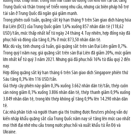
xuống mức thấp nhất trong hơn hai tuần do lượng tồn kho lớn tại các cảng
Trung Quốc và thận trọng về triển vọng nhu cầu, nhưng các biện pháp hỗ trợ
tài sản ở Trung Quốc đã ngăn giá giảm mạnh.
Trong phiên cuối tuần, quặng sắt kỳ hạn tháng 9 trên Sàn giao dịch hàng hóa
Đại Liên (DCE) của Trung Quốc giảm 1,6% xuống 857 nhân dân tệ (118,62
USD)/tấn, mức thấp nhất kể từ ngày 24 tháng 4. Tuy nhiên, hợp đồng này đã
phục hồi và đóng cửa tăng 0,3% ở mức 873,50 nhân dân tệ.
Mặc dù vậy, tính chung cả tuần, giá quặng sắt trên sàn Đại Liên giảm 0,7%.
Trong quý I năm nay, giá quặng sắt trên sàn Đại Liên đã giảm 20%, mức giảm
lớn nhất kể từ quý 3 năm 2021. Nhưng giá đã phục hồi 16% từ đầu quý 2 đến
nay.
Hợp đồng quặng sắt kỳ hạn tháng 6 trên Sàn giao dịch Singapore phiên thứ
Sáu tăng 0,3% lên 116 USD/tấn.
Giá thép cây phiên này giảm 0,3% xuống 3.662 nhân dân tệ/tấn, thép cuộn
cán nóng giảm 0,1% xuống 3.806 nhân dân tệ, thép thanh giảm 0,9% xuống
3.849 nhân dân tệ, trong khi thép không gỉ tăng 0,9% lên 14.290 nhân dân
tệ.
Các nhà phân tích và người tham gia thị trường được Reuters phỏng vấn dự
kiến nhập khẩu quặng sắt của Trung Quốc năm nay sẽ tăng lên mức cao nhất
mọi thời đại nhờ nhu cầu trong nước phục hồi và xuất khẩu từ Ấn Độ và
Ukraine.