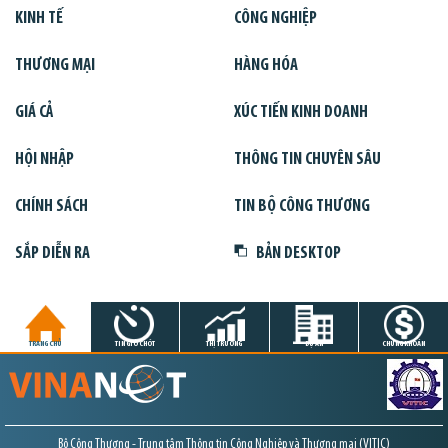
KINH TẾ
CÔNG NGHIỆP
THƯƠNG MẠI
HÀNG HÓA
GIÁ CẢ
XÚC TIẾN KINH DOANH
HỘI NHẬP
THÔNG TIN CHUYÊN SÂU
CHÍNH SÁCH
TIN BỘ CÔNG THƯƠNG
SẮP DIỄN RA
BẢN DESKTOP
TRANG CHỦ
TIN GIỜ CHÓT
THỊ TRƯỜNG
DỰ ÁN
CHỨNG KHOÁN
Bộ Công Thương - Trung tâm Thông tin Công Nghiệp và Thương mại (VITIC)