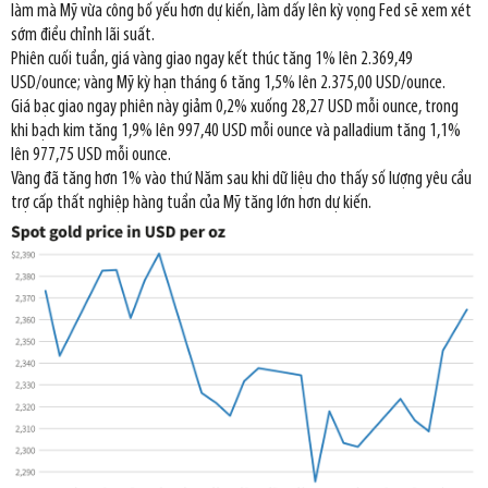
làm mà Mỹ vừa công bố yếu hơn dự kiến, làm dấy lên kỳ vọng Fed sẽ xem xét
sớm điều chỉnh lãi suất.
Phiên cuối tuần, giá vàng giao ngay kết thúc tăng 1% lên 2.369,49
USD/ounce; vàng Mỹ kỳ hạn tháng 6 tăng 1,5% lên 2.375,00 USD/ounce.
Giá bạc giao ngay phiên này giảm 0,2% xuống 28,27 USD mỗi ounce, trong
khi bạch kim tăng 1,9% lên 997,40 USD mỗi ounce và palladium tăng 1,1%
lên 977,75 USD mỗi ounce.
Vàng đã tăng hơn 1% vào thứ Năm sau khi dữ liệu cho thấy số lượng yêu cầu
trợ cấp thất nghiệp hàng tuần của Mỹ tăng lớn hơn dự kiến.