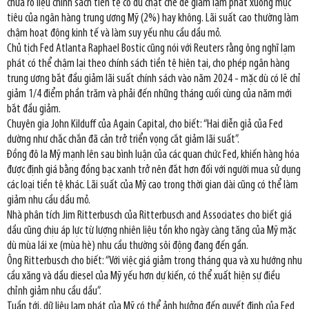
chưa rõ liệu chính sách tiền tệ có đủ chặt chẽ để giảm lạm phát xuống mục
tiêu của ngân hàng trung ương Mỹ (2%) hay không. Lãi suất cao thường làm
chậm hoạt động kinh tế và làm suy yếu nhu cầu dầu mỏ.
Chủ tịch Fed Atlanta Raphael Bostic cũng nói với Reuters rằng ông nghĩ lạm
phát có thể chậm lại theo chính sách tiền tệ hiện tại, cho phép ngân hàng
trung ương bắt đầu giảm lãi suất chính sách vào năm 2024 - mặc dù có lẽ chỉ
giảm 1/4 điểm phần trăm và phải đến những tháng cuối cùng của năm mới
bắt đầu giảm.
Chuyên gia John Kilduff của Again Capital, cho biết: “Hai diễn giả của Fed
dường như chắc chắn đã cản trở triển vọng cắt giảm lãi suất”.
Đồng đô la Mỹ mạnh lên sau bình luận của các quan chức Fed, khiến hàng hóa
được định giá bằng đồng bạc xanh trở nên đắt hơn đối với người mua sử dụng
các loại tiền tệ khác. Lãi suất của Mỹ cao trong thời gian dài cũng có thể làm
giảm nhu cầu dầu mỏ.
Nhà phân tích Jim Ritterbusch của Ritterbusch and Associates cho biết giá
dầu cũng chịu áp lực từ lượng nhiên liệu tồn kho ngày càng tăng của Mỹ mặc
dù mùa lái xe (mùa hè) nhu cầu thường sôi động đang đến gần.
Ông Ritterbusch cho biết: “Với việc giá giảm trong tháng qua và xu hướng nhu
cầu xăng và dầu diesel của Mỹ yếu hơn dự kiến, có thể xuất hiện sự điều
chỉnh giảm nhu cầu dầu”.
Tuần tới, dữ liệu lạm phát của Mỹ có thể ảnh hưởng đến quyết định của Fed