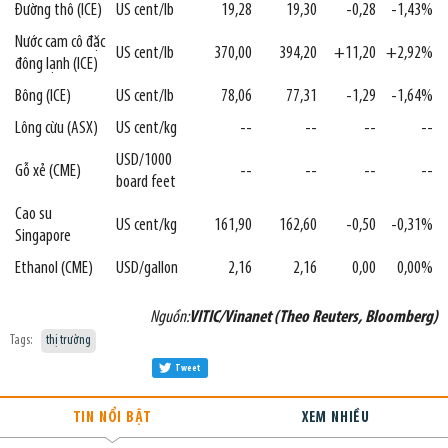
Đường thô (ICE)
US cent/lb
19,28
19,30
-0,28
-1,43%
Nước cam cô đặc
US cent/lb
370,00
394,20
+11,20
+2,92%
đông lạnh (ICE)
Bông (ICE)
US cent/lb
78,06
77,31
-1,29
-1,64%
Lông cừu (ASX)
US cent/kg
--
--
--
--
USD/1000
Gỗ xẻ (CME)
--
--
--
--
board feet
Cao su
US cent/kg
161,90
162,60
-0,50
-0,31%
Singapore
Ethanol (CME)
USD/gallon
2,16
2,16
0,00
0,00%
Nguồn:
VITIC/Vinanet (Theo Reuters, Bloomberg)
Tags:
thị trường
Tweet
TIN NỔI BẬT
XEM NHIỀU