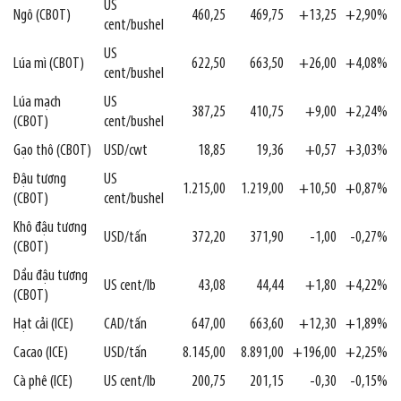
US
Ngô (CBOT)
460,25
469,75
+13,25
+2,90%
cent/bushel
US
Lúa mì (CBOT)
622,50
663,50
+26,00
+4,08%
cent/bushel
Lúa mạch
US
387,25
410,75
+9,00
+2,24%
(CBOT)
cent/bushel
Gạo thô (CBOT)
USD/cwt
18,85
19,36
+0,57
+3,03%
Đậu tương
US
1.215,00
1.219,00
+10,50
+0,87%
(CBOT)
cent/bushel
Khô đậu tương
USD/tấn
372,20
371,90
-1,00
-0,27%
(CBOT)
Dầu đậu tương
US cent/lb
43,08
44,44
+1,80
+4,22%
(CBOT)
Hạt cải (ICE)
CAD/tấn
647,00
663,60
+12,30
+1,89%
Cacao (ICE)
USD/tấn
8.145,00
8.891,00
+196,00
+2,25%
Cà phê (ICE)
US cent/lb
200,75
201,15
-0,30
-0,15%