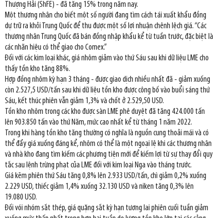
Thượng Hải (ShFE) - đã tăng 15% trong năm nay.
Một thương nhân cho biết một số người đang tìm cách tái xuất khẩu đồng
dự trữ ra khỏi Trung Quốc để thu được một số lợi nhuận chênh lệch giá. “Các
thương nhân Trung Quốc đã bán đồng nhập khẩu kể từ tuần trước, đặc biệt là
các nhãn hiệu có thể giao cho Comex.”
Đối với các kim loại khác, giá nhôm giảm vào thứ Sáu sau khi dữ liệu LME cho
thấy tồn kho tăng 88%.
Hợp đồng nhôm kỳ hạn 3 tháng - được giao dịch nhiều nhất đã - giảm xuống
còn 2.527,5 USD/tấn sau khi dữ liệu tồn kho được công bố vào buổi sáng thứ
Sáu, kết thúc phiên vẫn giảm 1,3% và chốt ở 2.529,50 USD.
Tồn kho nhôm trong các kho được sàn LME phê duyệt đã tăng 424.000 tấn
lên 903.850 tấn vào thứ Năm, mức cao nhất kể từ tháng 1 năm 2022.
Trong khi hàng tồn kho tăng thường có nghĩa là nguồn cung thoải mái và có
thể đẩy giá xuống đáng kể, nhôm có thể là một ngoại lệ khi các thương nhân
và nhà kho đang tìm kiếm các phương tiện mới để kiếm lợi từ sự thay đổi quy
tắc sau lệnh trừng phạt của LME đối với kim loại Nga vào tháng trước.
Giá kẽm phiên thứ Sáu tăng 0,8% lên 2.933 USD/tấn, chì giảm 0,2% xuống
2.229 USD, thiếc giảm 1,4% xuống 32.130 USD và niken tăng 0,3% lên
19.080 USD.
Đối vói nhóm sắt thép, giá quặng sắt kỳ hạn tương lai phiên cuối tuần giảm