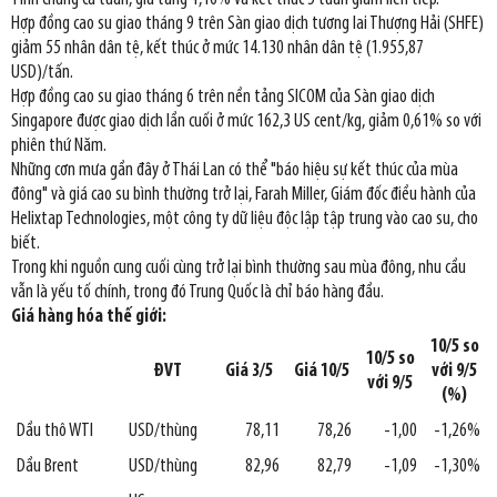
Hợp đồng cao su giao tháng 9 trên Sàn giao dịch tương lai Thượng Hải (SHFE)
giảm 55 nhân dân tệ, kết thúc ở mức 14.130 nhân dân tệ (1.955,87
USD)/tấn.
Hợp đồng cao su giao tháng 6 trên nền tảng SICOM của Sàn giao dịch
Singapore được giao dịch lần cuối ở mức 162,3 US cent/kg, giảm 0,61% so với
phiên thứ Năm.
Những cơn mưa gần đây ở Thái Lan có thể "báo hiệu sự kết thúc của mùa
đông" và giá cao su bình thường trở lại, Farah Miller, Giám đốc điều hành của
Helixtap Technologies, một công ty dữ liệu độc lập tập trung vào cao su, cho
biết.
Trong khi nguồn cung cuối cùng trở lại bình thường sau mùa đông, nhu cầu
vẫn là yếu tố chính, trong đó Trung Quốc là chỉ báo hàng đầu.
Giá hàng hóa thế giới:
10/5 so
10/5 so
ĐVT
Giá 3/5
Giá 10/5
với 9/5
với 9/5
(%)
Dầu thô WTI
USD/thùng
78,11
78,26
-1,00
-1,26%
Dầu Brent
USD/thùng
82,96
82,79
-1,09
-1,30%