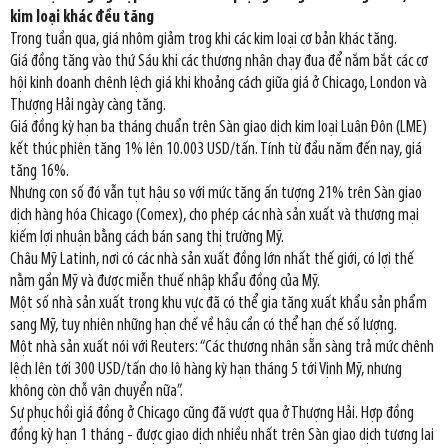
kim loại khác đều tăng
Trong tuần qua, giá nhôm giảm trog khi các kim loại cơ bản khác tăng.
Giá đồng tăng vào thứ Sáu khi các thương nhân chạy đua để nắm bắt các cơ
hội kinh doanh chênh lệch giá khi khoảng cách giữa giá ở Chicago, London và
Thượng Hải ngày càng tăng.
Giá đồng kỳ hạn ba tháng chuẩn trên Sàn giao dịch kim loại Luân Đôn (LME)
kết thúc phiên tăng 1% lên 10.003 USD/tấn. Tính từ đầu năm đến nay, giá
tăng 16%.
Nhưng con số đó vẫn tụt hậu so với mức tăng ấn tượng 21% trên Sàn giao
dịch hàng hóa Chicago (Comex), cho phép các nhà sản xuất và thương mại
kiếm lợi nhuận bằng cách bán sang thị trường Mỹ.
Châu Mỹ Latinh, nơi có các nhà sản xuất đồng lớn nhất thế giới, có lợi thế
nằm gần Mỹ và được miễn thuế nhập khẩu đồng của Mỹ.
Một số nhà sản xuất trong khu vực đã có thể gia tăng xuất khẩu sản phẩm
sang Mỹ, tuy nhiên những hạn chế về hậu cần có thể hạn chế số lượng.
Một nhà sản xuất nói với Reuters: “Các thương nhân sẵn sàng trả mức chênh
lệch lên tới 300 USD/tấn cho lô hàng kỳ hạn tháng 5 tới Vịnh Mỹ, nhưng
không còn chỗ vận chuyển nữa”.
Sự phục hồi giá đồng ở Chicago cũng đã vượt qua ở Thượng Hải. Hợp đồng
đồng kỳ hạn 1 tháng - được giao dịch nhiều nhất trên Sàn giao dịch tương lai