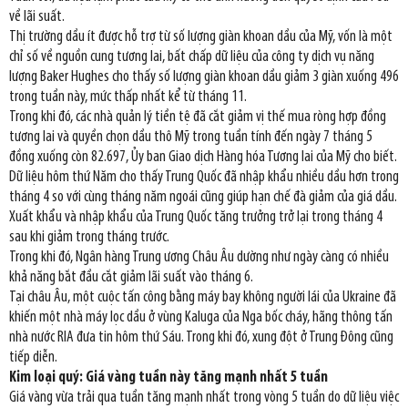
về lãi suất.
Thị trường dầu ít được hỗ trợ từ số lượng giàn khoan dầu của Mỹ, vốn là một
chỉ số về nguồn cung tương lai, bất chấp dữ liệu của công ty dịch vụ năng
lượng Baker Hughes cho thấy số lượng giàn khoan dầu giảm 3 giàn xuống 496
trong tuần này, mức thấp nhất kể từ tháng 11.
Trong khi đó, các nhà quản lý tiền tệ đã cắt giảm vị thế mua ròng hợp đồng
tương lai và quyền chọn dầu thô Mỹ trong tuần tính đến ngày 7 tháng 5
đồng xuống còn 82.697, Ủy ban Giao dịch Hàng hóa Tương lai của Mỹ cho biết.
Dữ liệu hôm thứ Năm cho thấy Trung Quốc đã nhập khẩu nhiều dầu hơn trong
tháng 4 so với cùng tháng năm ngoái cũng giúp hạn chế đà giảm của giá dầu.
Xuất khẩu và nhập khẩu của Trung Quốc tăng trưởng trở lại trong tháng 4
sau khi giảm trong tháng trước.
Trong khi đó, Ngân hàng Trung ương Châu Âu dường như ngày càng có nhiều
khả năng bắt đầu cắt giảm lãi suất vào tháng 6.
Tại châu Âu, một cuộc tấn công bằng máy bay không người lái của Ukraine đã
khiến một nhà máy lọc dầu ở vùng Kaluga của Nga bốc cháy, hãng thông tấn
nhà nước RIA đưa tin hôm thứ Sáu. Trong khi đó, xung đột ở Trung Đông cũng
tiếp diễn.
Kim loại quý: Giá vàng tuần này tăng mạnh nhất 5 tuần
Giá vàng vừa trải qua tuần tăng mạnh nhất trong vòng 5 tuần do dữ liệu việc