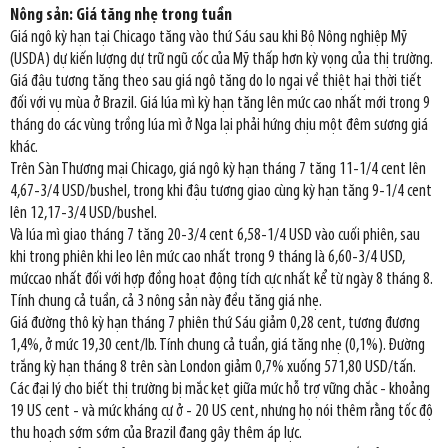
Nông sản: Giá tăng nhẹ trong tuần
Giá ngô kỳ hạn tại Chicago tăng vào thứ Sáu sau khi Bộ Nông nghiệp Mỹ
(USDA) dự kiến lượng dự trữ ngũ cốc của Mỹ thấp hơn kỳ vọng của thị trường.
Giá đậu tương tăng theo sau giá ngô tăng do lo ngại về thiệt hại thời tiết
đối với vụ mùa ở Brazil. Giá lúa mì kỳ hạn tăng lên mức cao nhất mới trong 9
tháng do các vùng trồng lúa mì ở Nga lại phải hứng chịu một đêm sương giá
khác.
Trên Sàn Thương mại Chicago, giá ngô kỳ hạn tháng 7 tăng 11-1/4 cent lên
4,67-3/4 USD/bushel, trong khi đậu tương giao cùng kỳ hạn tăng 9-1/4 cent
lên 12,17-3/4 USD/bushel.
Và lúa mì giao tháng 7 tăng 20-3/4 cent 6,58-1/4 USD vào cuối phiên, sau
khi trong phiên khi leo lên mức cao nhất trong 9 tháng là 6,60-3/4 USD,
mứccao nhất đối với hợp đồng hoạt động tích cực nhất kể từ ngày 8 tháng 8.
Tính chung cả tuần, cả 3 nông sản này đều tăng giá nhẹ.
Giá đường thô kỳ hạn tháng 7 phiên thứ Sáu giảm 0,28 cent, tương đương
1,4%, ở mức 19,30 cent/lb. Tính chung cả tuần, giá tăng nhẹ (0,1%). Đường
trắng kỳ hạn tháng 8 trên sàn London giảm 0,7% xuống 571,80 USD/tấn.
Các đại lý cho biết thị trường bị mắc kẹt giữa mức hỗ trợ vững chắc - khoảng
19 US cent - và mức kháng cự ở - 20 US cent, nhưng họ nói thêm rằng tốc độ
thu hoạch sớm sớm của Brazil đang gây thêm áp lực.