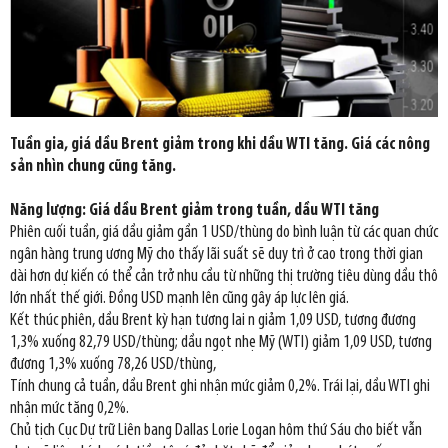
Tuần gia, giá dầu Brent giảm trong khi dầu WTI tăng. Giá các nông
sản nhìn chung cũng tăng.
Năng lượng: Giá dầu Brent giảm trong tuần, dầu WTI tăng
Phiên cuối tuần, giá dầu giảm gần 1 USD/thùng do bình luận từ các quan chức
ngân hàng trung ương Mỹ cho thấy lãi suất sẽ duy trì ở cao trong thời gian
dài hơn dự kiến có thể cản trở nhu cầu từ những thị trường tiêu dùng dầu thô
lớn nhất thế giới. Đồng USD mạnh lên cũng gây áp lực lên giá.
Kết thúc phiên, dầu Brent kỳ hạn tương lai n giảm 1,09 USD, tương đương
1,3% xuống 82,79 USD/thùng; dầu ngọt nhẹ Mỹ (WTI) giảm 1,09 USD, tương
đương 1,3% xuống 78,26 USD/thùng,
Tính chung cả tuần, dầu Brent ghi nhận mức giảm 0,2%. Trái lại, dầu WTI ghi
nhận mức tăng 0,2%.
Chủ tịch Cục Dự trữ Liên bang Dallas Lorie Logan hôm thứ Sáu cho biết vẫn