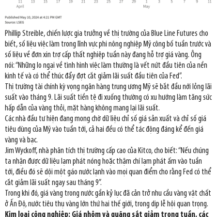
Phillip Streible, chiến lược gia trưởng về thị trường của Blue Line Futures cho
biết, số liệu việc làm trong lĩnh vực phi nông nghiệp Mỹ công bố tuần trước và
số liệu về đơn xin trợ cấp thất nghiệp tuần này đang hỗ trợ giá vàng. Ông
nói: “Những lo ngại về tình hình việc làm thường là vết nứt đầu tiên của nền
kinh tế và có thể thúc đẩy đợt cắt giảm lãi suất đầu tiên của Fed”.
Thị trường tài chính kỳ vọng ngân hàng trung ương Mỹ sẽ bắt đầu nới lỏng lãi
suất vào tháng 9. Lãi suất tiền tệ đi xuống thường có xu hướng làm tăng sức
hấp dẫn của vàng thỏi, mặt hàng không mang lại lãi suất.
Các nhà đầu tư hiện đang mong chờ dữ liệu chỉ số giá sản xuất và chỉ số giá
tiêu dùng của Mỹ vào tuần tới, cả hai đều có thể tác động đáng kể đến giá
vàng và bạc.
Jim Wyckoff, nhà phân tích thị trường cấp cao của Kitco, cho biết: “Nếu chúng
ta nhận được dữ liệu lạm phát nóng hoặc thậm chí lạm phát ấm vào tuần
tới, điều đó sẽ dội một gáo nước lạnh vào mọi quan điểm cho rằng Fed có thể
cắt giảm lãi suất ngay sau tháng 9”.
Trong khi đó, giá vàng trong nước gần kỷ lục đã cản trở nhu cầu vàng vật chất
ở Ấn Độ, nước tiêu thụ vàng lớn thứ hai thế giới, trong dịp lễ hội quan trọng.
Kim loại công nghiệp: Giá nhôm và quặng sắt giảm trong tuần, các