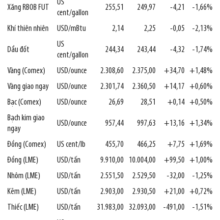
US
Xăng RBOB FUT
255,51
249,97
-4,21
-1,66%
cent/gallon
Khí thiên nhiên
USD/mBtu
2,14
2,25
-0,05
-2,13%
US
Dầu đốt
244,34
243,44
-4,32
-1,74%
cent/gallon
Vàng (Comex)
USD/ounce
2.308,60
2.375,00
+34,70
+1,48%
Vàng giao ngay
USD/ounce
2.301,74
2.360,50
+14,17
+0,60%
Bạc (Comex)
USD/ounce
26,69
28,51
+0,14
+0,50%
Bạch kim giao
USD/ounce
957,44
997,63
+13,16
+1,34%
ngay
Đồng (Comex)
US cent/lb
455,70
466,25
+7,75
+1,69%
Đồng (LME)
USD/tấn
9.910,00
10.004,00
+99,50
+1,00%
Nhôm (LME)
USD/tấn
2.551,50
2.529,50
-32,00
-1,25%
Kẽm (LME)
USD/tấn
2.903,00
2.930,50
+21,00
+0,72%
Thiếc (LME)
USD/tấn
31.983,00
32.093,00
-491,00
-1,51%