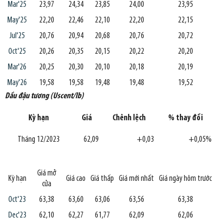
Mar'25
23,97
24,34
23,85
24,00
23,95
May'25
22,20
22,46
22,10
22,20
22,15
Jul'25
20,76
20,94
20,68
20,76
20,72
Oct'25
20,26
20,35
20,15
20,22
20,20
Mar'26
20,25
20,30
20,10
20,18
20,19
May'26
19,58
19,58
19,48
19,48
19,52
Dầu đậu tương (Uscent/lb)
Kỳ hạn
Giá
Chênh lệch
% thay đổi
Tháng 12/2023
62,09
+0,03
+0,05%
Giá mở
Kỳ hạn
Giá cao
Giá thấp
Giá mới nhất
Giá ngày hôm trước
cửa
Oct'23
63,38
63,60
63,06
63,56
63,38
Dec'23
62,10
62,27
61,77
62,09
62,06