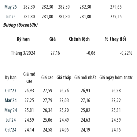
May'25
282,30
282,30
282,30
282,30
279,65
Jul'25
281,80
281,80
281,80
281,80
279,15
Đường (Uscent/lb)
Kỳ hạn
Giá
Chênh lệch
% thay đổi
Tháng 3/2024
27,16
-0,06
-0,22%
Giá mở
Kỳ hạn
Giá cao
Giá thấp
Giá mới nhất
Giá ngày hôm trước
cửa
Oct'23
26,93
27,59
26,76
26,91
26,98
Mar'24
27,25
27,79
27,03
27,16
27,22
May'24
25,81
26,34
25,70
25,82
25,81
Jul'24
24,59
25,06
24,49
24,63
24,59
Oct'24
24,14
24,58
24,05
24,19
24,15