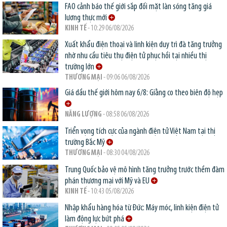
FAO cảnh báo thế giới sắp đối mặt làn sóng tăng giá
lương thực mới
KINH TẾ
- 10:29 06/08/2026
Xuất khẩu điện thoại và linh kiện duy trì đà tăng trưởng
nhờ nhu cầu tiêu thụ điện tử phục hồi tại nhiều thị
trường lớn
THƯƠNG MẠI
- 09:06 06/08/2026
Giá dầu thế giới hôm nay 6/8: Giằng co theo biên độ hẹp
NĂNG LƯỢNG
- 08:58 06/08/2026
Triển vọng tích cực của ngành điện tử Việt Nam tại thị
trường Bắc Mỹ
THƯƠNG MẠI
- 08:30 04/08/2026
Trung Quốc bảo vệ mô hình tăng trưởng trước thềm đàm
phán thương mại với Mỹ và EU
KINH TẾ
- 10:43 05/08/2026
Nhập khẩu hàng hóa từ Đức: Máy móc, linh kiện điện tử
làm động lực bứt phá