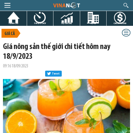
TRANG CHỦ
TIN GIỜ CHÓT
THỊ TRƯỜNG
DỰ ÁN
CHỨNG KHOÁN
GIÁ CẢ
Giá nông sản thế giới chi tiết hôm nay
18/9/2023
09:16 18/09/2023
Tweet