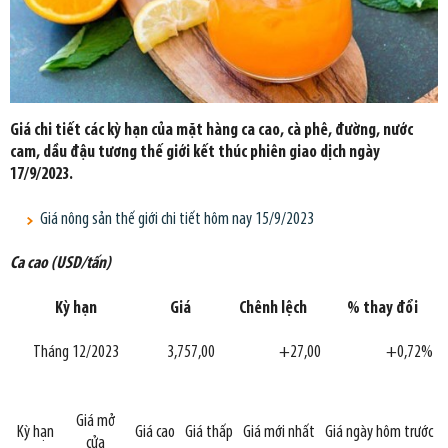
Giá chi tiết các kỳ hạn của mặt hàng ca cao, cà phê, đường, nước
cam, dầu đậu tương thế giới kết thúc phiên giao dịch ngày
17/9/2023.
Giá nông sản thế giới chi tiết hôm nay 15/9/2023
Ca cao (USD/tấn)
Kỳ hạn
Giá
Chênh lệch
% thay đổi
Tháng 12/2023
3,757,00
+27,00
+0,72%
Giá mở
Kỳ hạn
Giá cao
Giá thấp
Giá mới nhất
Giá ngày hôm trước
cửa