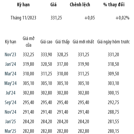
Kỳ hạn
Giá
Chênh lệch
% thay đổi
Tháng 11/2023
331,25
+0,05
+0,02%
Giá mở
Kỳ hạn
Giá cao
Giá thấp
Giá mới nhất
Giá ngày hôm trước
cửa
Nov'23
332,25
333,90
328,25
331,25
331,20
Jan'24
319,80
320,50
317,00
319,90
318,50
Mar'24
310,00
311,25
310,00
311,25
309,50
May'24
305,10
305,10
305,10
305,10
303,10
Jul'24
302,80
302,80
302,80
302,80
300,15
Sep'24
295,40
295,40
295,40
295,40
292,75
Nov'24
291,40
291,40
291,40
291,40
288,75
Jan'25
284,20
284,20
284,20
284,20
281,55
Mar'25
282,80
282,80
282,80
282,80
280,15