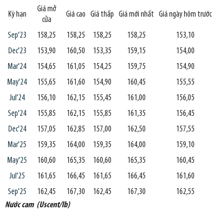
Giá mở
Kỳ hạn
Giá cao
Giá thấp
Giá mới nhất
Giá ngày hôm trước
cửa
Sep'23
158,25
158,25
158,25
158,25
153,10
Dec'23
153,90
160,50
153,35
159,15
154,00
Mar'24
154,65
161,05
154,25
159,75
154,90
May'24
155,65
161,60
154,90
160,45
155,55
Jul'24
156,10
162,15
155,45
161,00
156,05
Sep'24
155,85
162,15
155,85
161,35
156,45
Dec'24
157,05
162,85
157,00
162,50
157,55
Mar'25
159,35
164,00
159,35
164,00
159,10
May'25
160,60
165,35
160,60
165,35
160,45
Jul'25
161,65
166,45
161,65
166,45
161,60
Sep'25
162,45
167,30
162,45
167,30
162,55
Nước cam (Uscent/lb)