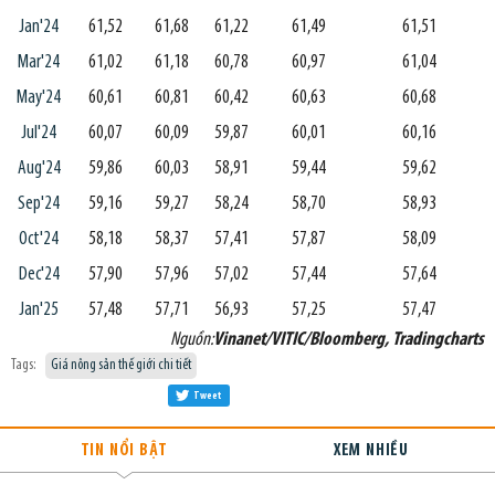
Jan'24
61,52
61,68
61,22
61,49
61,51
Mar'24
61,02
61,18
60,78
60,97
61,04
May'24
60,61
60,81
60,42
60,63
60,68
Jul'24
60,07
60,09
59,87
60,01
60,16
Aug'24
59,86
60,03
58,91
59,44
59,62
Sep'24
59,16
59,27
58,24
58,70
58,93
Oct'24
58,18
58,37
57,41
57,87
58,09
Dec'24
57,90
57,96
57,02
57,44
57,64
Jan'25
57,48
57,71
56,93
57,25
57,47
Nguồn:
Vinanet/VITIC/Bloomberg, Tradingcharts
Tags:
Giá nông sản thế giới chi tiết
Tweet
TIN NỔI BẬT
XEM NHIỀU