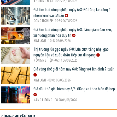
THƯƠNG MẠI
- 09:05 05/08/2026
Giá kim loại công nghiệp ngày 6/8: Đà tăng lan rộng ở
nhóm kim loại cơ bản
CÔNG NGHIỆP
- 10:59 06/08/2026
Giá kim loại công nghiệp ngày 6/8: Tăng giảm đan xen,
xu hướng phân hóa duy trì
KIM LOẠI
- 10:47 06/08/2026
Thị trường lúa gạo ngày 6/8: Lúa tươi tăng nhẹ, gạo
nguyên liệu và xuất khẩu tiếp tục đi ngang
NÔNG NGHIỆP
- 09:14 06/08/2026
Giá vàng thế giới hôm nay 6/8: Tăng vọt lên đỉnh 7 tuần
KIM LOẠI
- 09:06 06/08/2026
Giá dầu thế giới hôm nay 6/8: Giằng co theo biên độ hẹp
NĂNG LƯỢNG
- 08:58 06/08/2026
CÙNG CHUYÊN MỤC