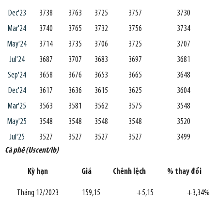
Dec'23
3738
3763
3725
3757
3730
Mar'24
3740
3765
3732
3756
3734
May'24
3714
3735
3706
3725
3707
Jul'24
3687
3707
3683
3697
3681
Sep'24
3658
3676
3653
3665
3648
Dec'24
3617
3636
3615
3625
3604
Mar'25
3563
3581
3562
3575
3548
May'25
3548
3548
3548
3548
3520
Jul'25
3527
3527
3527
3527
3499
Cà phê (Uscent/lb)
Kỳ hạn
Giá
Chênh lệch
% thay đổi
Tháng 12/2023
159,15
+5,15
+3,34%