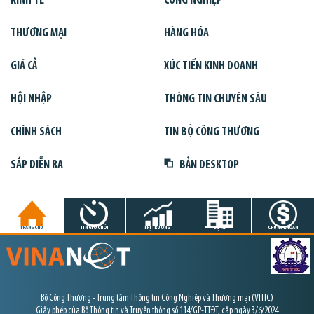
KINH TẾ
CÔNG NGHIỆP
THƯƠNG MẠI
HÀNG HÓA
GIÁ CẢ
XÚC TIẾN KINH DOANH
HỘI NHẬP
THÔNG TIN CHUYÊN SÂU
CHÍNH SÁCH
TIN BỘ CÔNG THƯƠNG
SẮP DIỄN RA
BẢN DESKTOP
TRANG CHỦ
TIN GIỜ CHÓT
THỊ TRƯỜNG
DỰ ÁN
CHỨNG KHOÁN
Bộ Công Thương - Trung tâm Thông tin Công Nghiệp và Thương mại (VITIC)
Giấy phép của Bộ Thông tin và Truyền thông số 114/GP-TTĐT, cấp ngày 3/6/2024