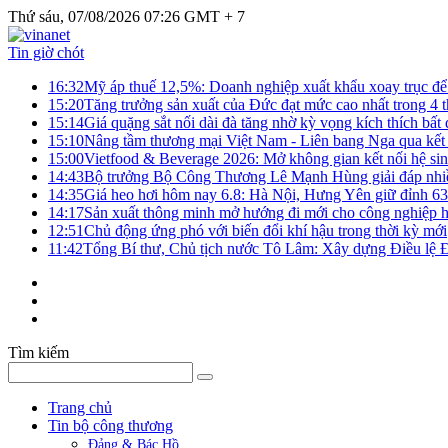
Thứ sáu, 07/08/2026 07:26 GMT + 7
Tin giờ chót
16:32
Mỹ áp thuế 12,5%: Doanh nghiệp xuất khẩu xoay trục để g
15:20
Tăng trưởng sản xuất của Đức đạt mức cao nhất trong 4 
15:14
Giá quặng sắt nối dài đà tăng nhờ kỳ vọng kích thích bấ
15:10
Nâng tầm thương mại Việt Nam - Liên bang Nga qua kết 
15:00
Vietfood & Beverage 2026: Mở không gian kết nối hệ si
14:43
Bộ trưởng Bộ Công Thương Lê Mạnh Hùng giải đáp nhiều 
14:35
Giá heo hơi hôm nay 6.8: Hà Nội, Hưng Yên giữ đỉnh 6
14:17
Sản xuất thông minh mở hướng đi mới cho công nghiệp h
12:51
Chủ động ứng phó với biến đổi khí hậu trong thời kỳ mới
11:42
Tổng Bí thư, Chủ tịch nước Tô Lâm: Xây dựng Điều lệ Đả
Tìm kiếm
Trang chủ
Tin bộ công thương
Đảng & Bác Hồ