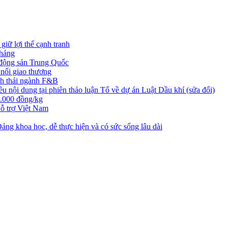
iữ lợi thế cạnh tranh
tháng
t động sản Trung Quốc
nối giao thương
nh thái ngành F&B
nội dung tại phiên thảo luận Tổ về dự án Luật Dầu khí (sửa đổi)
3.000 đồng/kg
ỗ trợ Việt Nam
ng khoa học, dễ thực hiện và có sức sống lâu dài