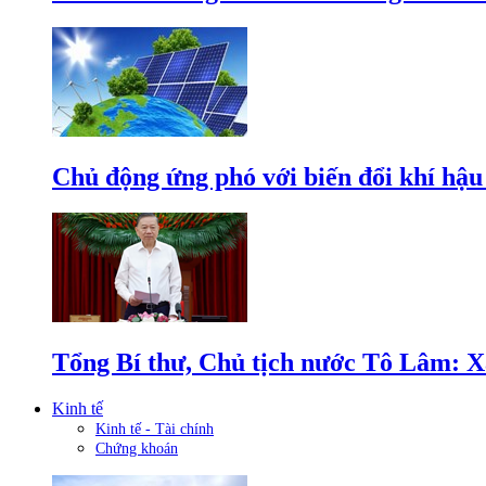
Chủ động ứng phó với biến đổi khí hậu
Tổng Bí thư, Chủ tịch nước Tô Lâm: Xâ
Kinh tế
Kinh tế - Tài chính
Chứng khoán