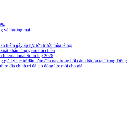
,5%
ng vệ thương mại
n hiếm gây áp lực lớn trước mùa lễ hội
 xuất khẩu tăng giảm trái chiều
m International Sourcing 2026
g giá kỷ lục từ đầu năm đến nay trong bối cảnh bất ổn tại Trung Đông
i ro địa chính trị đã tạo động lực mới cho giá