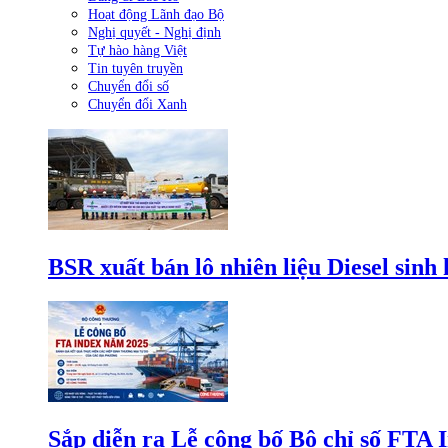
Hoạt động Lãnh đạo Bộ
Nghị quyết - Nghị định
Tự hào hàng Việt
Tin tuyên truyền
Chuyển đổi số
Chuyển đổi Xanh
BSR xuất bán lô nhiên liệu Diesel sinh
Sắp diễn ra Lễ công bố Bộ chỉ số FTA