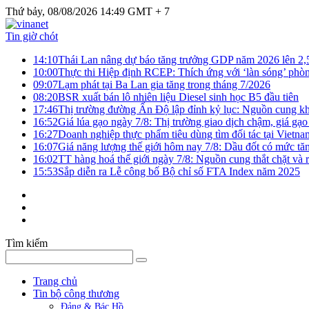
Thứ bảy, 08/08/2026 14:49 GMT + 7
Tin giờ chót
14:10
Thái Lan nâng dự báo tăng trưởng GDP năm 2026 lên 2
10:00
Thực thi Hiệp định RCEP: Thích ứng với ‘làn sóng’ phò
09:07
Lạm phát tại Ba Lan gia tăng trong tháng 7/2026
08:20
BSR xuất bán lô nhiên liệu Diesel sinh học B5 đầu tiên
17:46
Thị trường đường Ấn Độ lập đỉnh kỷ lục: Nguồn cung kha
16:52
Giá lúa gạo ngày 7/8: Thị trường giao dịch chậm, giá gạo
16:27
Doanh nghiệp thực phẩm tiêu dùng tìm đối tác tại Vietna
16:07
Giá năng lượng thế giới hôm nay 7/8: Dầu đốt có mức tăn
16:02
TT hàng hoá thế giới ngày 7/8: Nguồn cung thắt chặt và rủ
15:53
Sắp diễn ra Lễ công bố Bộ chỉ số FTA Index năm 2025
Tìm kiếm
Trang chủ
Tin bộ công thương
Đảng & Bác Hồ