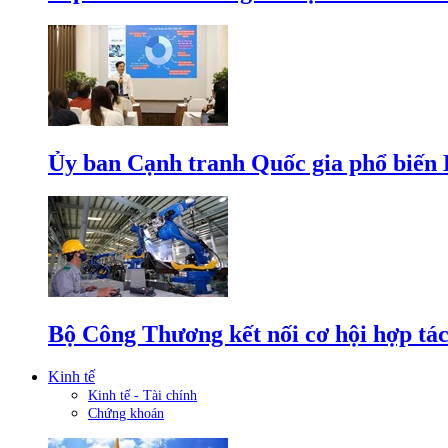
Ủy ban Cạnh tranh Quốc gia phổ biến L
Bộ Công Thương kết nối cơ hội hợp tác
Kinh tế
Kinh tế - Tài chính
Chứng khoán