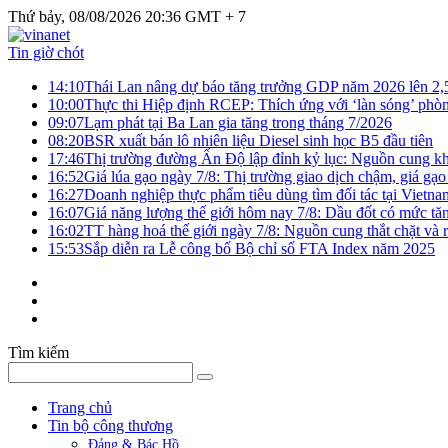
Thứ bảy, 08/08/2026 20:36 GMT + 7
Tin giờ chót
14:10
Thái Lan nâng dự báo tăng trưởng GDP năm 2026 lên 2
10:00
Thực thi Hiệp định RCEP: Thích ứng với ‘làn sóng’ phò
09:07
Lạm phát tại Ba Lan gia tăng trong tháng 7/2026
08:20
BSR xuất bán lô nhiên liệu Diesel sinh học B5 đầu tiên
17:46
Thị trường đường Ấn Độ lập đỉnh kỷ lục: Nguồn cung kha
16:52
Giá lúa gạo ngày 7/8: Thị trường giao dịch chậm, giá gạo
16:27
Doanh nghiệp thực phẩm tiêu dùng tìm đối tác tại Vietna
16:07
Giá năng lượng thế giới hôm nay 7/8: Dầu đốt có mức tăn
16:02
TT hàng hoá thế giới ngày 7/8: Nguồn cung thắt chặt và rủ
15:53
Sắp diễn ra Lễ công bố Bộ chỉ số FTA Index năm 2025
Tìm kiếm
Trang chủ
Tin bộ công thương
Đảng & Bác Hồ