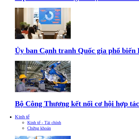
Ủy ban Cạnh tranh Quốc gia phổ biến L
Bộ Công Thương kết nối cơ hội hợp tác
Kinh tế
Kinh tế - Tài chính
Chứng khoán