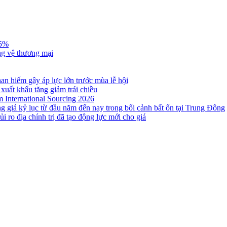
,5%
ng vệ thương mại
n hiếm gây áp lực lớn trước mùa lễ hội
 xuất khẩu tăng giảm trái chiều
m International Sourcing 2026
g giá kỷ lục từ đầu năm đến nay trong bối cảnh bất ổn tại Trung Đông
i ro địa chính trị đã tạo động lực mới cho giá