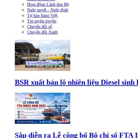
Hoạt động Lãnh đạo Bộ
Nghị quyết - Nghị định
Tự hào hàng Việt
Tin tuyên truyền
Chuyển đổi số
Chuyển đổi Xanh
BSR xuất bán lô nhiên liệu Diesel sinh
Sắp diễn ra Lễ công bố Bộ chỉ số FTA