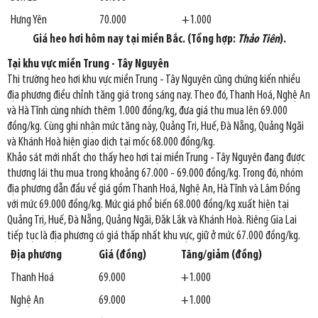
Hưng Yên
70.000
+1.000
Giá heo hơi hôm nay tại miền Bắc. (Tổng hợp:
Thảo Tiên
).
Tại khu vực miền Trung - Tây Nguyên
Thị trường heo hơi khu vực miền Trung - Tây Nguyên cũng chứng kiến nhiều
địa phương điều chỉnh tăng giá trong sáng nay. Theo đó, Thanh Hoá, Nghệ An
và Hà Tĩnh cùng nhích thêm 1.000 đồng/kg, đưa giá thu mua lên 69.000
đồng/kg. Cùng ghi nhận mức tăng này, Quảng Trị, Huế, Đà Nẵng, Quảng Ngãi
và Khánh Hoà hiện giao dịch tại mốc 68.000 đồng/kg.
Khảo sát mới nhất cho thấy heo hơi tại miền Trung - Tây Nguyên đang được
thương lái thu mua trong khoảng 67.000 - 69.000 đồng/kg. Trong đó, nhóm
địa phương dẫn đầu về giá gồm Thanh Hoá, Nghệ An, Hà Tĩnh và Lâm Đồng
với mức 69.000 đồng/kg. Mức giá phổ biến 68.000 đồng/kg xuất hiện tại
Quảng Trị, Huế, Đà Nẵng, Quảng Ngãi, Đắk Lắk và Khánh Hoà. Riêng Gia Lai
tiếp tục là địa phương có giá thấp nhất khu vực, giữ ở mức 67.000 đồng/kg.
Địa phương
Giá (đồng)
Tăng/giảm (đồng)
Thanh Hoá
69.000
+1.000
Nghệ An
69.000
+1.000