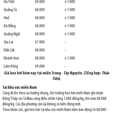
Hà Tĩnh
69.000
+1.000
Quảng Trị
68.000
+1.000
Huế
68.000
+1.000
Đà Nẵng
68.000
+1.000
Quảng Ngãi
68.000
+1.000
Gia Lai
67.000
-
Đắk Lắk
68.000
-
Khánh Hoà
68.000
+1.000
Lâm Đồng
69.000
-
Giá heo hơi hôm nay tại miền Trung - Tây Nguyên. (Tổng hợp:
Thảo
Tiên
).
Tại khu vực miền Nam
Cùng đi lên theo xu hướng chung, thị trường heo hơi miền Nam ghi nhận
Đồng Tháp và Cà Mau cùng điều chỉnh tăng 1.000 đồng/kg, lên mức 68.000
đồng/kg. Các địa phương còn lại không có biến động mới.
Theo khảo sát, giá heo hơi tại khu vực miền Nam hiện dao động từ 68.000 -