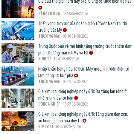
Giá dầu thế giới hôm nay 6/8: Giằng co theo biên độ hẹp
NĂNG LƯỢNG
- 08:58 06/08/2026
Triển vọng tích cực của ngành điện tử Việt Nam tại thị
trường Bắc Mỹ
THƯƠNG MẠI
- 08:30 04/08/2026
Trung Quốc bảo vệ mô hình tăng trưởng trước thềm đàm
phán thương mại với Mỹ và EU
KINH TẾ
- 10:43 05/08/2026
Nhập khẩu hàng hóa từ Đức: Máy móc, linh kiện điện tử
làm động lực bứt phá
THƯƠNG MẠI
- 09:05 05/08/2026
Giá kim loại công nghiệp ngày 6/8: Đà tăng lan rộng ở
nhóm kim loại cơ bản
CÔNG NGHIỆP
- 10:59 06/08/2026
Giá kim loại công nghiệp ngày 6/8: Tăng giảm đan xen,
xu hướng phân hóa duy trì
KIM LOẠI
- 10:47 06/08/2026