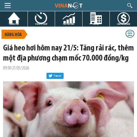
TRANG CHỦ
TIN GIỜ CHÓT
THỊ TRƯỜNG
DỰ ÁN
CHỨNG KHOÁN
HÀNG HÓA
Giá heo hơi hôm nay 21/5: Tăng rải rác, thêm
một địa phương chạm mốc 70.000 đồng/kg
09:00 21/05/2026
Tweet