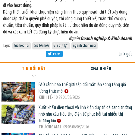
đi vào hoạt động.
Đồng thời, triển khai thực hiện công trình theo quy hoạch chi tiết xây dựng
được cấp thẩm quyền phê duyệt, thi công đúng thiết kế, tuân thủ các quy
chuẩn, tiêu chuẩn, quy định pháp luật… thực hiện dự án đúng quy mô, tiến
độ và các cam kết đã đăng ký thực hiện dự án.
Nguồn:
Doanh nghiệp & Kinh doanh
Tags:
Giá heo hơi
Giá lợn hơi
Giá thịt lợn
ngành chăn nuôi
Link gốc
Tweet
TIN NỔI BẬT
XEM NHIỀU
FAO cảnh báo thế giới sắp đối mặt làn sóng tăng giá
lương thực mới
KINH TẾ
- 10:29 06/08/2026
Xuất khẩu điện thoại và linh kiện duy trì đà tăng trưởng
nhờ nhu cầu tiêu thụ điện tử phục hồi tại nhiều thị
trường lớn
THƯƠNG MẠI
- 09:06 06/08/2026