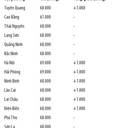
Tuyên Quang
68.000
+1.000
Cao Bằng
67.000
-
Thái Nguyên
68.000
-
Lạng Sơn
68.000
-
Quảng Ninh
68.000
-
Bắc Ninh
68.000
-
Hà Nội
69.000
+1.000
Hải Phòng
69.000
+1.000
Ninh Bình
68.000
+1.000
Lào Cai
68.000
+1.000
Lai Châu
68.000
+1.000
Điện Biên
68.000
+1.000
Phú Thọ
68.000
-
Sơn La
68.000
-