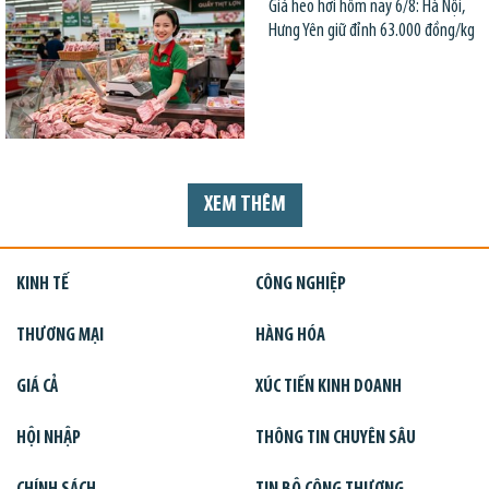
Giá heo hơi hôm nay 6/8: Hà Nội,
Hưng Yên giữ đỉnh 63.000 đồng/kg
XEM THÊM
KINH TẾ
CÔNG NGHIỆP
THƯƠNG MẠI
HÀNG HÓA
GIÁ CẢ
XÚC TIẾN KINH DOANH
HỘI NHẬP
THÔNG TIN CHUYÊN SÂU