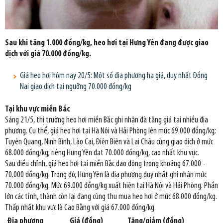
Sau khi tăng 1.000 đồng/kg, heo hơi tại Hưng Yên đang được giao
dịch với giá 70.000 đồng/kg.
Giá heo hơi hôm nay 20/5: Một số địa phương hạ giá, duy nhất Đồng
Nai giao dịch tại ngưỡng 70.000 đồng/kg
Tại khu vực miền Bắc
Sáng 21/5, thị trường heo hơi miền Bắc ghi nhận đà tăng giá tại nhiều địa
phương. Cụ thể, giá heo hơi tại Hà Nội và Hải Phòng lên mức 69.000 đồng/kg;
Tuyên Quang, Ninh Bình, Lào Cai, Điện Biên và Lai Châu cùng giao dịch ở mức
68.000 đồng/kg; riêng Hưng Yên đạt 70.000 đồng/kg, cao nhất khu vực.
Sau điều chỉnh, giá heo hơi tại miền Bắc dao động trong khoảng 67.000 -
70.000 đồng/kg. Trong đó, Hưng Yên là địa phương duy nhất ghi nhận mức
70.000 đồng/kg. Mức 69.000 đồng/kg xuất hiện tại Hà Nội và Hải Phòng. Phần
lớn các tỉnh, thành còn lại đang cùng thu mua heo hơi ở mức 68.000 đồng/kg.
Thấp nhất khu vực là Cao Bằng với giá 67.000 đồng/kg.
Địa phương
Giá (đồng)
Tăng/giảm (đồng)