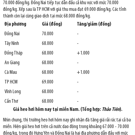
70.000 đồng/kg. Đồng Nai tiếp tục dẫn đầu cả khu vực với mức 70.000
đồng/kg. Xếp sau là TP HCM với giá thu mua đạt 69.000 đồng/kg. Các tỉnh
thành còn lại cùng giao dịch tại mức 68.000 đồng/kg.
Địa phương
Giá (đồng)
Tăng/giảm (đồng)
Đồng Nai
70.000
-
Tây Ninh
68.000
-
Đồng Tháp
68.000
+1.000
An Giang
68.000
-
Cà Mau
68.000
+1.000
TP HCM
69.000
-
Vĩnh Long
68.000
-
Cần Thơ
68.000
-
Giá heo hơi hôm nay tại miền Nam. (Tổng hợp:
Thảo Tiên
).
Nhìn chung, thị trường heo hơi hôm nay ghi nhận đà tăng giá rải rác tại cả ba
miền. Hiện giá heo hơi trên cả nước dao động trong khoảng 67.000 - 70.000
đồng/kg, trong đó Hưng Yên và Đồng Nai là hai địa phương dẫn đầu với mức