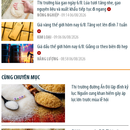
Thị trường lúa gạo ngày 6/8: Lúa tươi tăng nhẹ, gạo
nguyên liệu và xuất khẩu tiếp tục đi ngang
NÔNG NGHIỆP
- 09:14 06/08/2026
Giá vàng thế giới hôm nay 6/8: Tăng vọt lên đỉnh 7 tuần
KIM LOẠI
- 09:06 06/08/2026
Giá dầu thế giới hôm nay 6/8: Giằng co theo biên độ hẹp
NĂNG LƯỢNG
- 08:58 06/08/2026
CÙNG CHUYÊN MỤC
Thị trường đường Ấn Độ lập đỉnh kỷ
lục: Nguồn cung khan hiếm gây áp
lực lớn trước mùa lễ hội