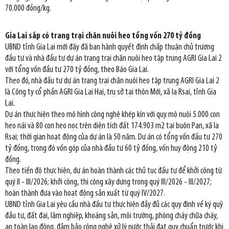
70.000 đồng/kg.
Gia Lai sắp có trang trại chăn nuôi heo tổng vốn 270 tỷ đồng
UBND tỉnh Gia Lai mới đây đã ban hành quyết định chấp thuận chủ trương
đầu tư và nhà đầu tư dự án trang trại chăn nuôi heo tập trung AGRI Gia Lai 2
với tổng vốn đầu tư 270 tỷ đồng, theo Báo Gia Lai.
Theo đó, nhà đầu tư dự án trang trại chăn nuôi heo tập trung AGRI Gia Lai 2
là Công ty cổ phần AGRI Gia Lai Hai, trụ sở tại thôn Mới, xã Ia Rsai, tỉnh Gia
Lai.
Dự án thực hiện theo mô hình công nghệ khép kín với quy mô nuôi 5.000 con
heo nái và 80 con heo nọc trên diện tích đất 174.903 m2 tại buôn Pan, xã Ia
Rsai; thời gian hoạt động của dự án là 50 năm. Dự án có tổng vốn đầu tư 270
tỷ đồng, trong đó vốn góp của nhà đầu tư 60 tỷ đồng, vốn huy động 210 tỷ
đồng.
Theo tiến độ thực hiện, dự án hoàn thành các thủ tục đầu tư để khởi công từ
quý II - III/2026; khởi công, thi công xây dựng trong quý III/2026 - III/2027;
hoàn thành đưa vào hoạt động sản xuất từ quý IV/2027.
UBND tỉnh Gia Lai yêu cầu nhà đầu tư thực hiện đầy đủ các quy định về ký quỹ
đầu tư, đất đai, lâm nghiệp, khoáng sản, môi trường, phòng cháy chữa cháy,
an toàn lao động, đảm bảo công nghệ xử lý nước thải đạt quy chuẩn trước khi