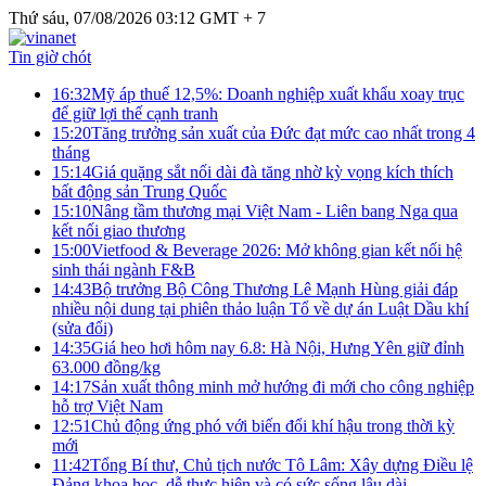
Thứ sáu, 07/08/2026 03:12 GMT + 7
Tin giờ chót
16:32
Mỹ áp thuế 12,5%: Doanh nghiệp xuất khẩu xoay trục
để giữ lợi thế cạnh tranh
15:20
Tăng trưởng sản xuất của Đức đạt mức cao nhất trong 4
tháng
15:14
Giá quặng sắt nối dài đà tăng nhờ kỳ vọng kích thích
bất động sản Trung Quốc
15:10
Nâng tầm thương mại Việt Nam - Liên bang Nga qua
kết nối giao thương
15:00
Vietfood & Beverage 2026: Mở không gian kết nối hệ
sinh thái ngành F&B
14:43
Bộ trưởng Bộ Công Thương Lê Mạnh Hùng giải đáp
nhiều nội dung tại phiên thảo luận Tổ về dự án Luật Dầu khí
(sửa đổi)
14:35
Giá heo hơi hôm nay 6.8: Hà Nội, Hưng Yên giữ đỉnh
63.000 đồng/kg
14:17
Sản xuất thông minh mở hướng đi mới cho công nghiệp
hỗ trợ Việt Nam
12:51
Chủ động ứng phó với biến đổi khí hậu trong thời kỳ
mới
11:42
Tổng Bí thư, Chủ tịch nước Tô Lâm: Xây dựng Điều lệ
Đảng khoa học, dễ thực hiện và có sức sống lâu dài