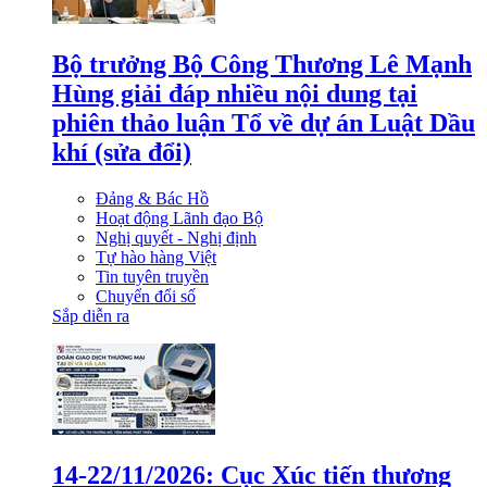
Bộ trưởng Bộ Công Thương Lê Mạnh
Hùng giải đáp nhiều nội dung tại
phiên thảo luận Tổ về dự án Luật Dầu
khí (sửa đổi)
Đảng & Bác Hồ
Hoạt động Lãnh đạo Bộ
Nghị quyết - Nghị định
Tự hào hàng Việt
Tin tuyên truyền
Chuyển đổi số
Sắp diễn ra
14-22/11/2026: Cục Xúc tiến thương