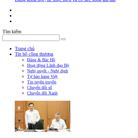
Tìm kiếm
Trang chủ
Tin bộ công thương
Đảng & Bác Hồ
Hoạt động Lãnh đạo Bộ
Nghị quyết - Nghị định
Tự hào hàng Việt
Tin tuyên truyền
Chuyển đổi số
Chuyển đổi Xanh