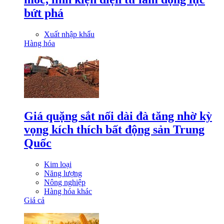
bứt phá
Xuất nhập khẩu
Hàng hóa
Giá quặng sắt nối dài đà tăng nhờ kỳ
vọng kích thích bất động sản Trung
Quốc
Kim loại
Năng lượng
Nông nghiệp
Hàng hóa khác
Giá cả