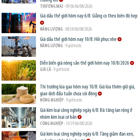
trường lớn
THƯƠNG MẠI
- 09:06 06/08/2026
Giá dầu thế giới hôm nay 6/8: Giằng co theo biên độ hẹp
NĂNG LƯỢNG
- 08:58 06/08/2026
Giá dầu thế giới hôm nay 10/8: Hồi phục nhẹ
NĂNG LƯỢNG
- 9 giờ trước
Diễn biến giá nông sản thế giới hôm nay 10/8/2026
GIÁ CẢ
- 9 giờ trước
Thị trường lúa gạo hôm nay 10/8: Giá lúa thơm giữ giá,
giao dịch đầu tuần chưa sôi động
NÔNG NGHIỆP
- 9 giờ trước
Giá kim loại công nghiệp ngày 6/8: Đà tăng lan rộng ở
nhóm kim loại cơ bản
CÔNG NGHIỆP
- 10:59 06/08/2026
Giá kim loại công nghiệp ngày 6/8: Tăng giảm đan xen,