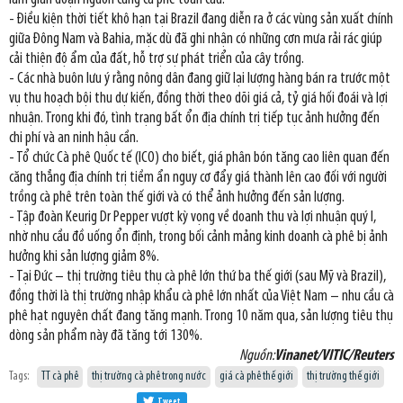
- Điều kiện thời tiết khô hạn tại Brazil đang diễn ra ở các vùng sản xuất chính
giữa Đông Nam và Bahia, mặc dù đã ghi nhận có những cơn mưa rải rác giúp
cải thiện độ ẩm của đất, hỗ trợ sự phát triển của cây trồng.
- Các nhà buôn lưu ý rằng nông dân đang giữ lại lượng hàng bán ra trước một
vụ thu hoạch bội thu dự kiến, đồng thời theo dõi giá cả, tỷ giá hối đoái và lợi
nhuận. Trong khi đó, tình trạng bất ổn địa chính trị tiếp tục ảnh hưởng đến
chi phí và an ninh hậu cần.
- Tổ chức Cà phê Quốc tế (ICO) cho biết, giá phân bón tăng cao liên quan đến
căng thẳng địa chính trị tiềm ẩn nguy cơ đẩy giá thành lên cao đối với người
trồng cà phê trên toàn thế giới và có thể ảnh hưởng đến sản lượng.
- Tập đoàn Keurig Dr Pepper vượt kỳ vọng về doanh thu và lợi nhuận quý I,
nhờ nhu cầu đồ uống ổn định, trong bối cảnh mảng kinh doanh cà phê bị ảnh
hưởng khi sản lượng giảm 8%.
- Tại Đức – thị trường tiêu thụ cà phê lớn thứ ba thế giới (sau Mỹ và Brazil),
đồng thời là thị trường nhập khẩu cà phê lớn nhất của Việt Nam – nhu cầu cà
phê hạt nguyên chất đang tăng mạnh. Trong 10 năm qua, sản lượng tiêu thụ
dòng sản phẩm này đã tăng tới 130%.
Nguồn:
Vinanet/VITIC/Reuters
Tags:
TT cà phê
thị trường cà phê trong nước
giá cà phê thế giới
thị trường thế giới
Tweet