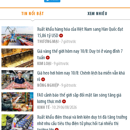
TIN NỔI BẬT
XEM NHIỀU
Xuất khẩu hàng hóa của Việt Nam sang Hàn Quốc đạt
15,86 tỷ USD
THƯƠNG MẠI
- 7 giờ trước
Giá vàng thế giới hôm nay 10/8: Duy trì ở vùng đỉnh 7
tuần
KIM LOẠI
- 9 giờ trước
Giá heo hơi hôm nay 10/8: Chênh lệch ba miền vẫn khá
rõ
NÔNG NGHIỆP
- 9 giờ trước
FAO cảnh báo thế giới sắp đối mặt làn sóng tăng giá
lương thực mới
KINH TẾ
- 10:29 06/08/2026
Xuất khẩu điện thoại và linh kiện duy trì đà tăng trưởng
nhờ nhu cầu tiêu thụ điện tử phục hồi tại nhiều thị