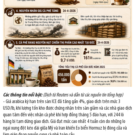
Các thông tin nổi bật:
(Dịch từ Reuters và dẫn từ các nguồn tin tổng hợp)
- Giá arabica kỳ hạn trên sàn ICE đã tăng gần 4%, giao dịch trên mức 3
USD/lb, khi lượng tồn kho được chứng nhận trên sàn giảm và các nhà giao dịch
quan tâm đến việc nhận cà phê khi hợp đồng tháng 5 đáo hạn, với 244 lô
hàng bị tạm dừng giao dịch. Giá đạt mức cao nhất 4 tuần còn do những lo
ngại xung đột kéo dài giữa Mỹ và Iran khiến Eo biển Hormuz bị đóng cửa và
làm gián đoạn nguồn cung cà phê toàn cầu.