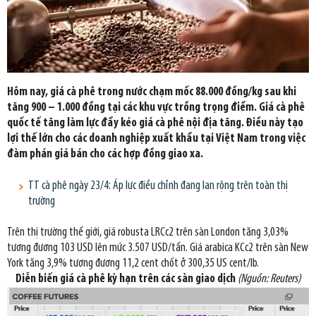
Hôm nay, giá cà phê trong nước chạm mốc 88.000 đồng/kg sau khi
tăng 900 – 1.000 đồng tại các khu vực trồng trọng điểm. Giá cà phê
quốc tế tăng làm lực đẩy kéo giá cà phê nội địa tăng. Điều này tạo
lợi thế lớn cho các doanh nghiệp xuất khẩu tại Việt Nam trong việc
đàm phán giá bán cho các hợp đồng giao xa.
TT cà phê ngày 23/4: Áp lực điều chỉnh đang lan rộng trên toàn thị
trường
Trên thị trường thế giới, giá robusta LRCc2 trên sàn London tăng 3,03%
tương đương 103 USD lên mức 3.507 USD/tấn. Giá arabica KCc2 trên sàn New
York tăng 3,9% tương đương 11,2 cent chốt ở 300,35 US cent/lb.
Diễn biến giá cà phê kỳ hạn trên các sàn giao dịch
(Nguồn: Reuters)