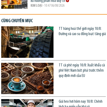
xu hướng phân hóa duy trì
KIM LOẠI
- 10:47 06/08/2026
CÙNG CHUYÊN MỤC
TT hàng hoá thế giới ngày 10/8:
Đường và cao su đồng loạt tăng giá
TT cà phê ngày 10/8: Xuất khẩu cà
phê Việt Nam bứt phá trước thềm
quy định mới của EU
Giá heo hơi hôm nay 10/8: Chênh
lệch ba miền vẫn khá rõ