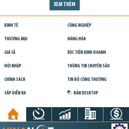
XEM THÊM
KINH TẾ
CÔNG NGHIỆP
THƯƠNG MẠI
HÀNG HÓA
GIÁ CẢ
XÚC TIẾN KINH DOANH
HỘI NHẬP
THÔNG TIN CHUYÊN SÂU
CHÍNH SÁCH
TIN BỘ CÔNG THƯƠNG
SẮP DIỄN RA
BẢN DESKTOP
TRANG CHỦ
TIN GIỜ CHÓT
THỊ TRƯỜNG
DỰ ÁN
CHỨNG KHOÁN