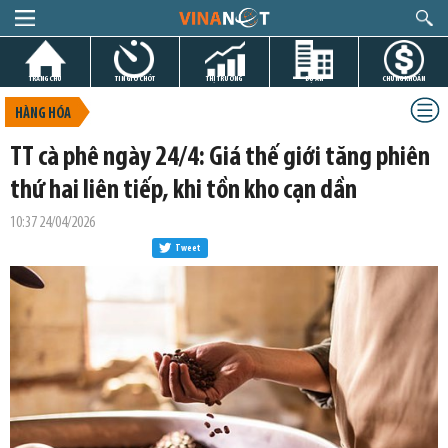
TRANG CHỦ
TIN GIỜ CHÓT
THỊ TRƯỜNG
DỰ ÁN
CHỨNG KHOÁN
HÀNG HÓA
TT cà phê ngày 24/4: Giá thế giới tăng phiên
thứ hai liên tiếp, khi tồn kho cạn dần
10:37 24/04/2026
Tweet